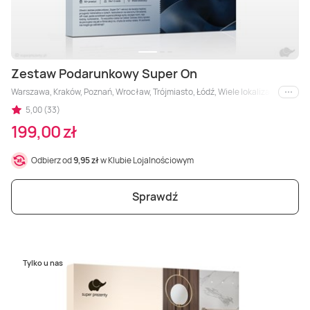
Zestaw Podarunkowy Super On
Warszawa, Kraków, Poznań, Wrocław, Trójmiasto, Łódź, Wiele lokalizacji, Białyst
i inne
5,00 (33)
199,00 zł
Odbierz od
9,95 zł
w Klubie Lojalnościowym
Sprawdź
Tylko u nas