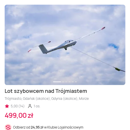
Lot szybowcem nad Trójmiastem
Trójmiasto, Gdańsk (okolice), Gdynia (okolice), Morze
5,00 (14)
1 os.
499,00 zł
Odbierz od
24,95 zł
w Klubie Lojalnościowym