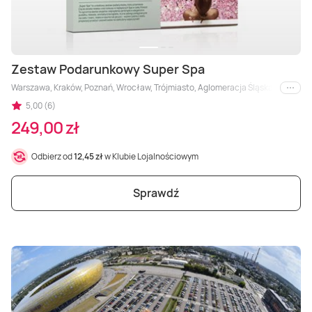
Zestaw Podarunkowy Super Spa
Warszawa, Kraków, Poznań, Wrocław, Trójmiasto, Aglomeracja Śląska, Łódź, Byd
i inne
5,00 (6)
249,00 zł
Odbierz od
12,45 zł
w Klubie Lojalnościowym
Sprawdź