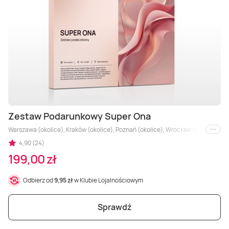
Masaż Karku
Masaż orientalny
Zestaw Podarunkowy Super Ona
Warszawa (okolice), Kraków (okolice), Poznań (okolice), Wrocław (okolice), Agl
i inne
4,90 (24)
199,00 zł
Odbierz od
9,95 zł
w Klubie Lojalnościowym
Sprawdź