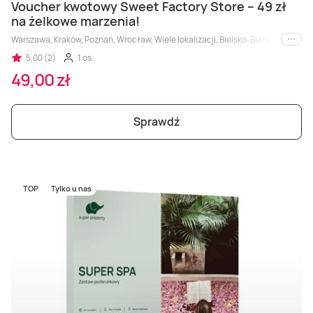
Voucher kwotowy Sweet Factory Store – 49 zł
na żelkowe marzenia!
Warszawa, Kraków, Poznań, Wrocław, Wiele lokalizacji, Bielsko-Biała, Bydgosz
i inne
5,00 (2)
1 os.
49,00 zł
Sprawdź
TOP
Tylko u nas