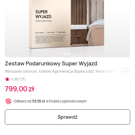
Zestaw Podarunkowy Super Wyjazd
Warszawa (okolice), Kraków, Aglomeracja Śląska, Łódź, Wiele lokalizacji (okoli
i inne
4,90 (13)
799,00 zł
Odbierz od
39,95 zł
w Klubie Lojalnościowym
Sprawdź