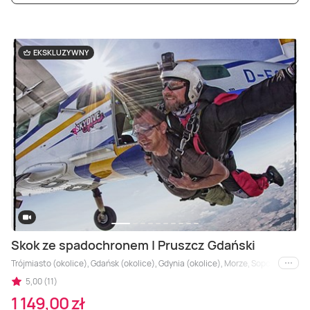
EKSKLUZYWNY
Skok ze spadochronem | Pruszcz Gdański
Trójmiasto (okolice), Gdańsk (okolice), Gdynia (okolice), Morze, Sopot (okolice)
i inne
5,00 (11)
1 149,00 zł