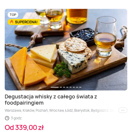
TOP
Degustacja whisky z całego świata z
foodpairingiem
Warszawa, Kraków, Poznań, Wrocław, Łódź, Białystok, Bydgoszcz, Gdańsk, Gdyni
i inne
3 godz.
Od 339,00 zł