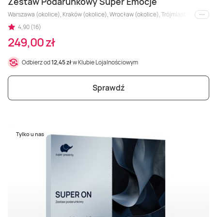
Zestaw Podarunkowy Super Emocje
Warszawa (okolice), Kraków (okolice), Wrocław (okolice), Trójmiasto (okolice), Ł
i inne
4,90 (16)
249,00 zł
Odbierz od
12,45 zł
w Klubie Lojalnościowym
Sprawdź
Tylko u nas