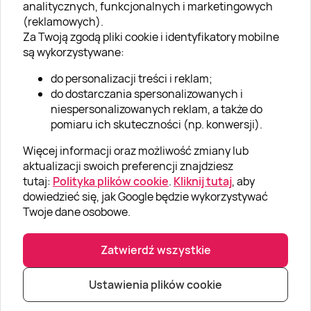
analitycznych, funkcjonalnych i marketingowych
O nas
(reklamowych).
Aktualności
Za Twoją zgodą pliki cookie i identyfikatory mobilne
są wykorzystywane:
Kariera w Super Prezentach
do personalizacji treści i reklam;
Blog
do dostarczania spersonalizowanych i
Dla firm
niespersonalizowanych reklam, a także do
pomiaru ich skuteczności (np. konwersji).
Klub Lojalnościowy
Więcej informacji oraz możliwość zmiany lub
Dodaj recenzję
aktualizacji swoich preferencji znajdziesz
tutaj:
Polityka plików cookie
.
Kliknij tutaj
, aby
dowiedzieć się, jak Google będzie wykorzystywać
Informacje
Twoje dane osobowe.
GRUPA „SUPER PREZENTY“
Zatwierdź wszystkie
Ustawienia plików cookie
|
|
© Super prezenty 2026
info@superprezenty.pl
22 395 57 20
Polityka prywatności
|
Mapa strony