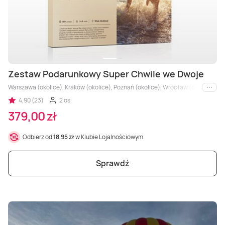
Zestaw Podarunkowy Super Chwile we Dwoje
Warszawa (okolice), Kraków (okolice), Poznań (okolice), Wrocław (okolice), Trój
i inne
4,90 (23)
2 os.
379,00 zł
Odbierz od
18,95 zł
w Klubie Lojalnościowym
Sprawdź