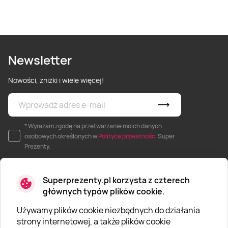
Newsletter
Nowości, zniżki i wiele więcej!
* Wyrażam zgodę na przetwarzanie moich danych
osobowych określonych w
Polityce prywatności
Super
Prezenty.
Superprezenty.pl korzysta z czterech
głównych typów plików cookie.
Używamy plików cookie niezbędnych do działania
O SUPERPREZENTY
strony internetowej, a także plików cookie