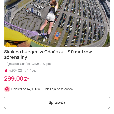
Skok na bungee w Gdańsku – 90 metrów
adrenaliny!
Trójmiasto, Gdańsk, Gdynia, Sopot
4,90 (32)
1 os.
299,00 zł
Odbierz od
14,95 zł
w Klubie Lojalnościowym
Sprawdź