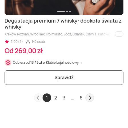
Degustacja premium 7 whisky: dookoła świata z
whisky
Kraków, Poznań, Wrocław, Trójmiasto, Łódź, Gdańsk, Gdynia, Katowice, Sopot, 
i inne
5,00 (8)
1-2 osób
Od 269,00 zł
Odbierz od
13,45 zł
w Klubie Lojalnościowym
Sprawdź
1
2
3
...
6