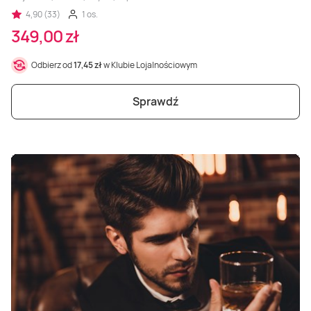
4,90 (33)
1 os.
349,00 zł
Odbierz od
17,45 zł
w Klubie Lojalnościowym
Sprawdź