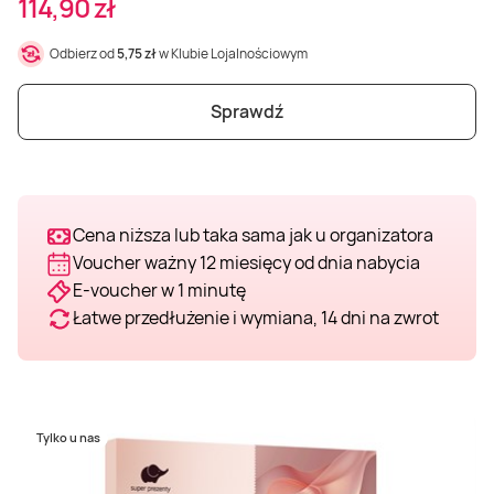
114,90 zł
Weekend w SPA
Masaż klasyczny
Pojazdy specjalne
Fitness
Kurs żeglarski
Odbierz od
5,75 zł
w Klubie Lojalnościowym
Mazury
Masaż pleców
Jazda po torze
Sporty zimowe
Kurs motorowodny
Sprawdź
Masaż sportowy
Jazda czołgiem
Wspinaczka
SUP
Masaż Shiatsu
Pojazdy militarne
Tenis
Cena niższa lub taka sama jak u organizatora
Voucher ważny 12 miesięcy od dnia nabycia
E-voucher w 1 minutę
Masaż Antycellulitowy
Łatwe przedłużenie i wymiana, 14 dni na zwrot
Masaż całego ciała
Masaż czekoladą
Tylko u nas