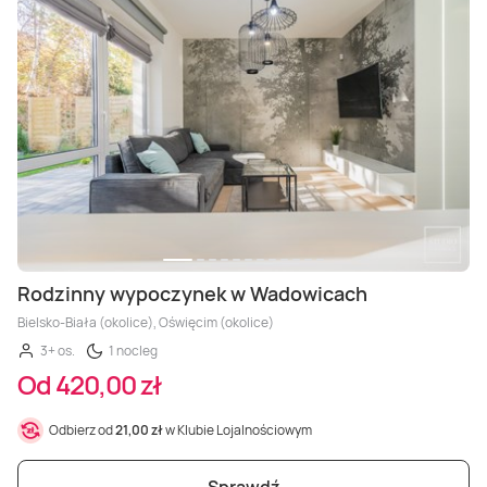
Rodzinny wypoczynek w Wadowicach
Bielsko-Biała (okolice), Oświęcim (okolice)
3+ os.
1 nocleg
Od 420,00 zł
Odbierz od
21,00 zł
w Klubie Lojalnościowym