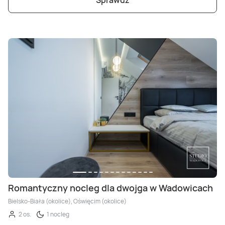
Sprawdź
Romantyczny nocleg dla dwojga w Wadowicach
Bielsko-Biała (okolice), Oświęcim (okolice)
2 os.
1 nocleg