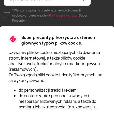
* Wyrażam zgodę na przetwarzanie moich danych
osobowych określonych w
Polityce prywatności
Super
Prezenty.
Superprezenty.pl korzysta z czterech
głównych typów plików cookie.
Używamy plików cookie niezbędnych do działania
O SUPERPREZENTY
strony internetowej, a także plików cookie
analitycznych, funkcjonalnych i marketingowych
O nas
(reklamowych).
Aktualności
Za Twoją zgodą pliki cookie i identyfikatory mobilne
są wykorzystywane:
Kariera w Super Prezentach
do personalizacji treści i reklam;
Blog
do dostarczania spersonalizowanych i
Dla firm
niespersonalizowanych reklam, a także do
pomiaru ich skuteczności (np. konwersji).
Klub Lojalnościowy