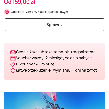
Od 159,00 zł
Weekend w SPA
Masaż klasyczny
Pojazdy specjalne
Fitness
Kurs żeglarski
Odbierz od
7,95 zł
w Klubie Lojalnościowym
Mazury
Masaż pleców
Jazda po torze
Sporty zimowe
Kurs motorowodny
Sprawdź
Masaż sportowy
Jazda czołgiem
Wspinaczka
SUP
Masaż Shiatsu
Pojazdy militarne
Tenis
Cena niższa lub taka sama jak u organizatora
Voucher ważny 12 miesięcy od dnia nabycia
E-voucher w 1 minutę
Masaż Antycellulitowy
Łatwe przedłużenie i wymiana, 14 dni na zwrot
Masaż całego ciała
Masaż czekoladą