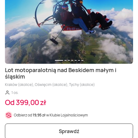
Masaż Karku
Masaż orientalny
Lot motoparalotnią nad Beskidem małym i
śląskim
Kraków (okolice), Oświęcim (okolice), Tychy (okolice)
1 os.
Od 399,00 zł
Odbierz od
19,95 zł
w Klubie Lojalnościowym
Sprawdź