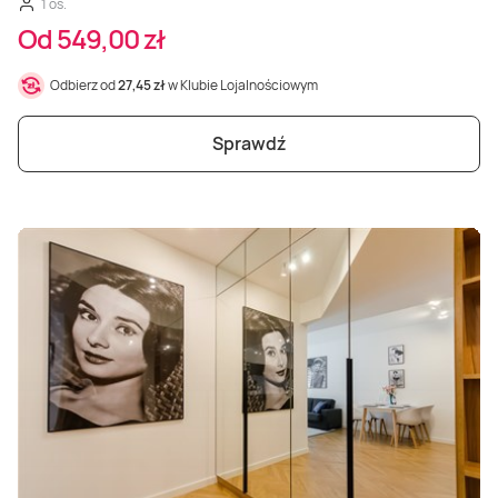
1 os.
Od 549,00 zł
Odbierz od
27,45 zł
w Klubie Lojalnościowym
Sprawdź