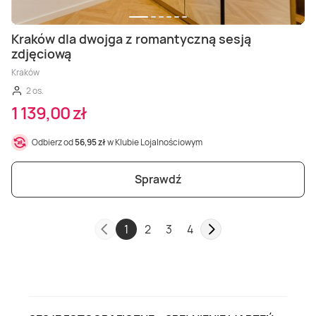
Kraków dla dwojga z romantyczną sesją
zdjęciową
Kraków
2 os.
1 139,00 zł
Odbierz od
56,95 zł
w Klubie Lojalnościowym
Sprawdź
1
2
3
4