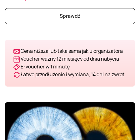
Weekend w SPA
Masaż klasyczny
Pojazdy specjalne
Fitness
Kurs żeglarski
Sprawdź
Mazury
Masaż pleców
Jazda po torze
Sporty zimowe
Kurs motorowodny
Masaż sportowy
Jazda czołgiem
Wspinaczka
SUP
Cena niższa lub taka sama jak u organizatora
Voucher ważny 12 miesięcy od dnia nabycia
Masaż Shiatsu
Pojazdy militarne
Tenis
E-voucher w 1 minutę
Łatwe przedłużenie i wymiana, 14 dni na zwrot
Masaż Antycellulitowy
Masaż całego ciała
Masaż czekoladą