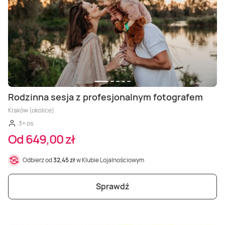
Rodzinna sesja z profesjonalnym fotografem
Kraków (okolice)
3+ os.
Od 649,00 zł
Odbierz od
32,45 zł
w Klubie Lojalnościowym
Sprawdź