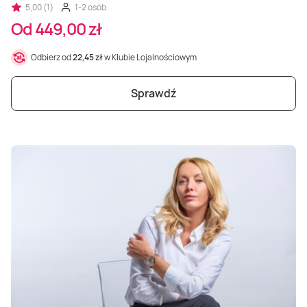
5,00 (1)
1-2 osób
Od 449,00 zł
Odbierz od
22,45 zł
w Klubie Lojalnościowym
Sprawdź