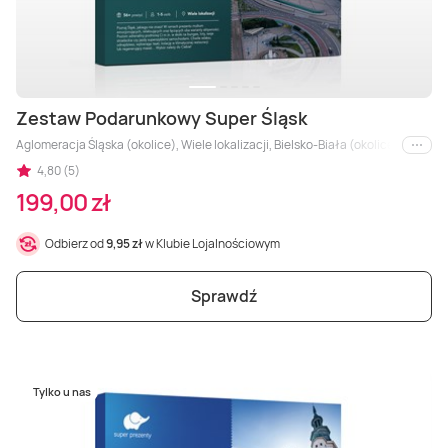
Zestaw Podarunkowy Super Śląsk
Aglomeracja Śląska (okolice), Wiele lokalizacji, Bielsko-Biała (okolice), Bytom 
i inne
4,80 (5)
199,00 zł
Odbierz od
9,95 zł
w Klubie Lojalnościowym
Sprawdź
Tylko u nas