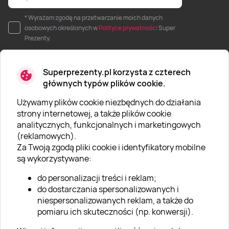
* Wyrażam zgodę na przetwarzanie moich danych
osobowych określonych w
Polityce prywatności
Super
Prezenty.
Superprezenty.pl korzysta z czterech
głównych typów plików cookie.
Używamy plików cookie niezbędnych do działania
O SUPERPREZENTY
strony internetowej, a także plików cookie
analitycznych, funkcjonalnych i marketingowych
O nas
(reklamowych).
Aktualności
Za Twoją zgodą pliki cookie i identyfikatory mobilne
są wykorzystywane:
Kariera w Super Prezentach
do personalizacji treści i reklam;
Blog
do dostarczania spersonalizowanych i
Dla firm
niespersonalizowanych reklam, a także do
pomiaru ich skuteczności (np. konwersji).
Klub Lojalnościowy