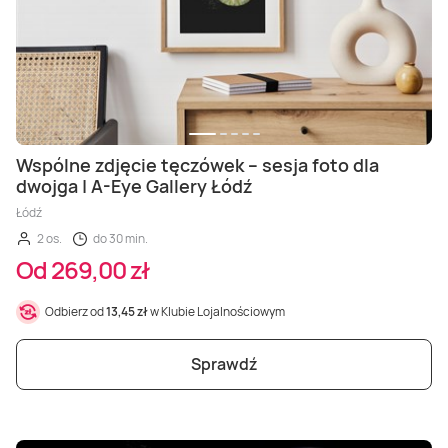
Wspólne zdjęcie tęczówek – sesja foto dla
dwojga | A-Eye Gallery Łódź
Łódź
2 os.
do 30 min.
Od 269,00 zł
Odbierz od
13,45 zł
w Klubie Lojalnościowym
Sprawdź