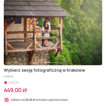
Wybierz sesję fotograficzną w Krakowie
Kraków
5,00 (3)
449,00 zł
Odbierz od
22,45 zł
w Klubie Lojalnościowym