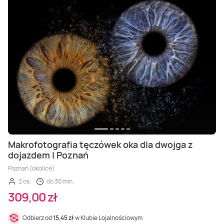
Makrofotografia tęczówek oka dla dwojga z
dojazdem | Poznań
Poznań (okolice)
2 os.
do 30 min.
309,00 zł
Odbierz od
15,45 zł
w Klubie Lojalnościowym