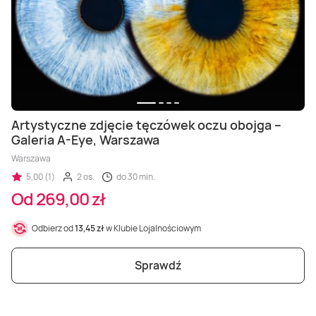
Masaż Karku
Masaż orientalny
Artystyczne zdjęcie tęczówek oczu obojga –
Galeria A-Eye, Warszawa
Warszawa
5,00 (1)
2 os.
do 30 min.
Od 269,00 zł
Odbierz od
13,45 zł
w Klubie Lojalnościowym
Sprawdź