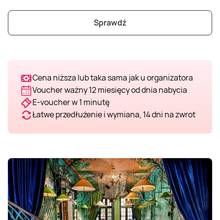
Weekend w SPA
Masaż klasyczny
Pojazdy specjalne
Fitness
Kurs żeglarski
Sprawdź
Mazury
Masaż pleców
Jazda po torze
Sporty zimowe
Kurs motorowodny
Masaż sportowy
Jazda czołgiem
Wspinaczka
SUP
Cena niższa lub taka sama jak u organizatora
Voucher ważny 12 miesięcy od dnia nabycia
E-voucher w 1 minutę
Masaż Shiatsu
Pojazdy militarne
Tenis
Łatwe przedłużenie i wymiana, 14 dni na zwrot
Masaż Antycellulitowy
Masaż całego ciała
Masaż czekoladą