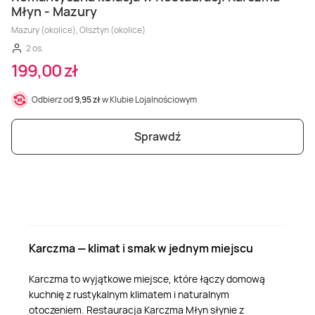
Młyn - Mazury
Mazury (okolice), Olsztyn (okolice)
2 os.
199,00 zł
Odbierz od
9,95 zł
w Klubie Lojalnościowym
Sprawdź
Karczma — klimat i smak w jednym miejscu
Karczma to wyjątkowe miejsce, które łączy domową
kuchnię z rustykalnym klimatem i naturalnym
otoczeniem. Restauracja Karczma Młyn słynie z