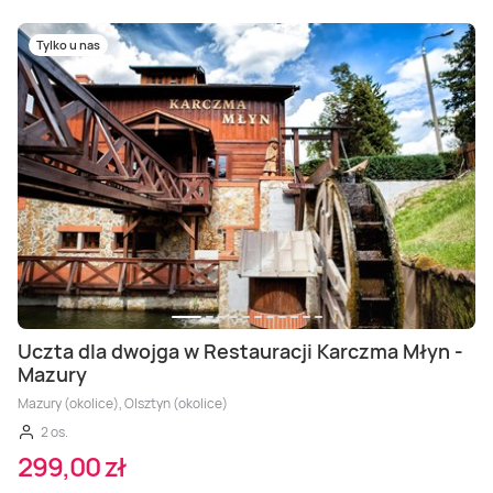
Tylko u nas
Uczta dla dwojga w Restauracji Karczma Młyn -
Mazury
Mazury (okolice), Olsztyn (okolice)
2 os.
299,00 zł