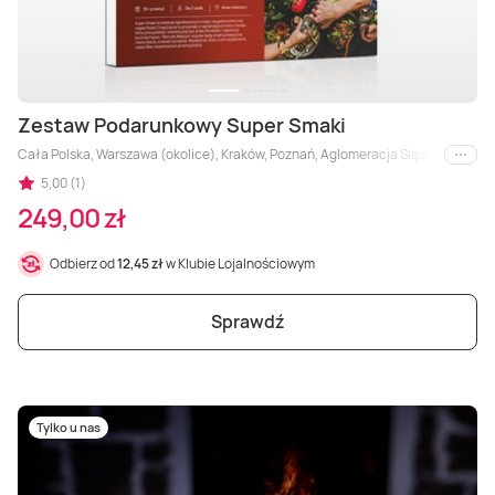
Zestaw Podarunkowy Super Smaki
Cała Polska, Warszawa (okolice), Kraków, Poznań, Aglomeracja Śląska, Łódź, Wiel
i inne
5,00 (1)
249,00 zł
Odbierz od
12,45 zł
w Klubie Lojalnościowym
Sprawdź
Tylko u nas