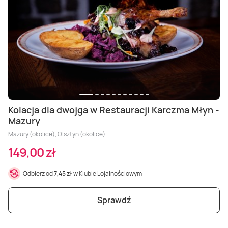
Kolacja dla dwojga w Restauracji Karczma Młyn -
Mazury
Mazury (okolice), Olsztyn (okolice)
149,00 zł
Odbierz od
7,45 zł
w Klubie Lojalnościowym
Sprawdź