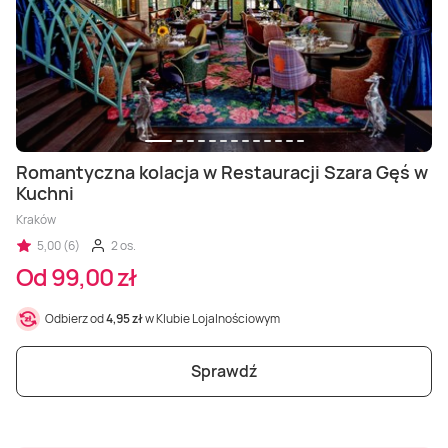
Masaż Karku
Masaż orientalny
Romantyczna kolacja w Restauracji Szara Gęś w
Kuchni
Kraków
5,00 (6)
2 os.
Od 99,00 zł
Odbierz od
4,95 zł
w Klubie Lojalnościowym
Sprawdź