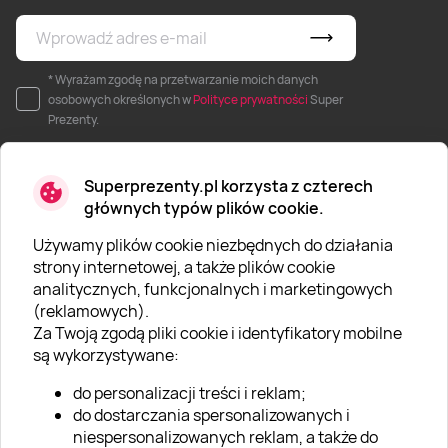
* Wyrażam zgodę na przetwarzanie moich danych
osobowych określonych w
Polityce prywatności
Super
Prezenty.
Superprezenty.pl korzysta z czterech
głównych typów plików cookie.
Używamy plików cookie niezbędnych do działania
O SUPERPREZENTY
strony internetowej, a także plików cookie
analitycznych, funkcjonalnych i marketingowych
O nas
(reklamowych).
Aktualności
Za Twoją zgodą pliki cookie i identyfikatory mobilne
są wykorzystywane:
Kariera w Super Prezentach
do personalizacji treści i reklam;
Blog
do dostarczania spersonalizowanych i
Dla firm
niespersonalizowanych reklam, a także do