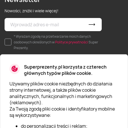
Nowości, zniżki i wiele więcej!
* Wyrażam zgodę na przetwarzanie moich danych
osobowych określonych w
Polityce prywatności
Super
Prezenty.
Superprezenty.pl korzysta z czterech
głównych typów plików cookie.
Używamy plików cookie niezbędnych do działania
O SUPERPREZENTY
strony internetowej, a także plików cookie
analitycznych, funkcjonalnych i marketingowych
O nas
(reklamowych).
Aktualności
Za Twoją zgodą pliki cookie i identyfikatory mobilne
są wykorzystywane:
Kariera w Super Prezentach
do personalizacji treści i reklam;
Blog