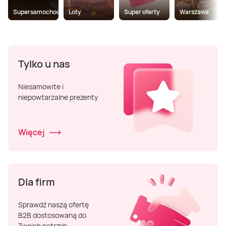
Supersamochody
Loty
Super oferty
Warszawa
Tylko u nas
Niesamowite i
niepowtarzalne prezenty
Więcej
Dla firm
Sprawdź naszą ofertę
B2B dostosowaną do
Twoich potrzeb