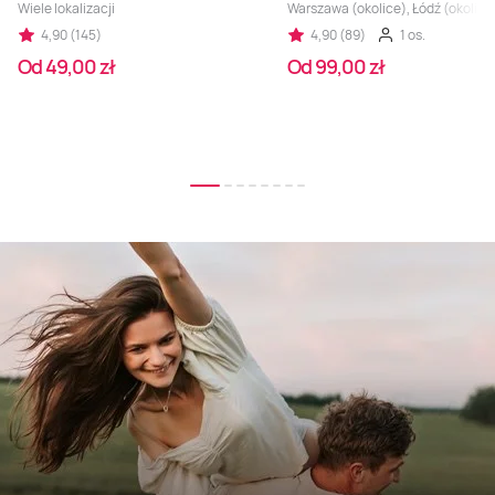
Wiele lokalizacji
Warszawa (okolice), Łódź (okolice
4,90 (145)
4,90 (89)
1 os.
Od 49,00 zł
Od 99,00 zł