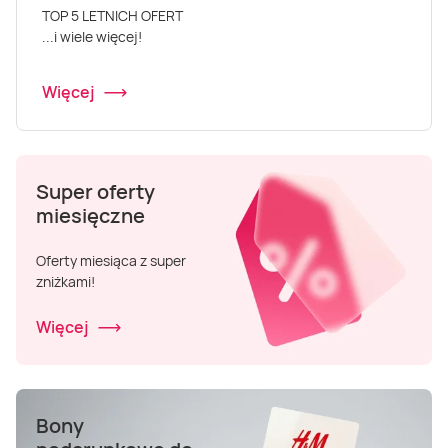
Masaż Karku
TOP 5 LETNICH OFERT
...i wiele więcej!
Masaż orientalny
Więcej
Super oferty
miesięczne
Oferty miesiąca z super
zniżkami!
Więcej
Bony