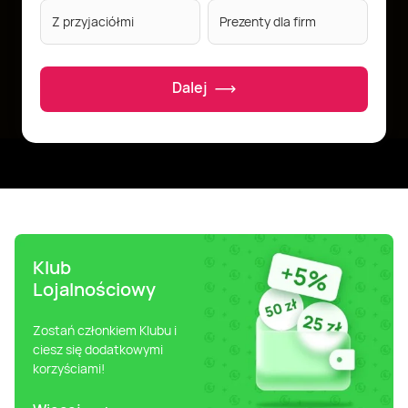
Z przyjaciółmi
Prezenty dla firm
Dalej
Klub
Lojalnościowy
Zostań członkiem Klubu i
ciesz się dodatkowymi
korzyściami!