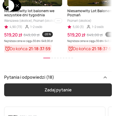
Niesamowity lot balonem we
Niesamowity Lot Balonem -
wszystkie dni tygodnia
Poznań
Warszawa (okolice), Poznań (okolice), Wrocław (okolice), Białystok (okolice), 
Poznań (okolice)
i inne
4,90 (73)
1-2 osób
5,00 (3)
1-2 osób
519,20 zł
519,20 zł
649,00 zł
-20 %
649,00 zł
-20 %
Najniższa cena w ciągu 30 dni: 649,00 zł
Najniższa cena w ciągu 30 dni: 649,00 zł
Do końca:
21:18:37:58
Do końca:
21:18:37:58
Pytania i odpowiedzi (18)
Zadaj pytanie