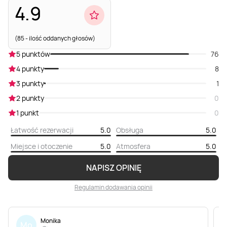
4.9
(85 - ilość oddanych głosów)
5 punktów
76
4 punkty
8
3 punkty
1
2 punkty
0
1 punkt
0
Łatwość rezerwacji
5.0
Obsługa
5.0
Miejsce i otoczenie
5.0
Atmosfera
5.0
NAPISZ OPINIĘ
Regulamin dodawania opinii
Monika
Mo