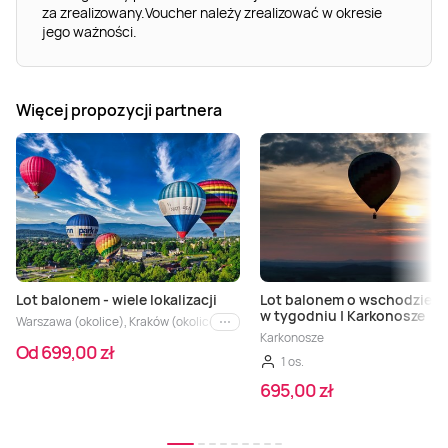
za zrealizowany.Voucher należy zrealizować w okresie
jego ważności.
Więcej propozycji partnera
Lot balonem - wiele lokalizacji
Lot balonem o wschodzie s
w tygodniu | Karkonosze
Warszawa (okolice), Kraków (okolice), Poznań (okolice), Wrocław (okolice), Trój
i inne
Karkonosze
Od 699,00 zł
1 os.
695,00 zł