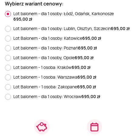
Wybierz wariant cenowy:
Weekend w SPA
Masaż klasyczny
Pojazdy specjalne
Fitness
Kurs żeglarski
Lot balonem - dla 1 osoby: Łódź, Gdańsk, Karkonosze
695,00
zł
Mazury
Masaż pleców
Jazda po torze
Sporty zimowe
Kurs motorowodny
Lot balonem - dla 1 osoby: Lublin, Olsztyn, Szczecin
695,00
zł
Lot Balonem - dla 1 osoby: Katowice
695,00
zł
Masaż sportowy
Jazda czołgiem
Wspinaczka
SUP
Lot balonem - dla 1 osoby: Poznań
695,00
zł
Lot balonem - dla 1 osoby, Opole
695,00
zł
Masaż Shiatsu
Pojazdy militarne
Tenis
Lot balonem - 1 osoba: Kraków
695,00
zł
Lot balonem - 1 osoba: Warszawa
695,00
zł
Masaż Antycellulitowy
Lot Balonem - 1 osoba: Zakopane
695,00
zł
Lot balonem - dla 1 osoby: Wrocław
695,00
zł
Masaż całego ciała
Masaż czekoladą