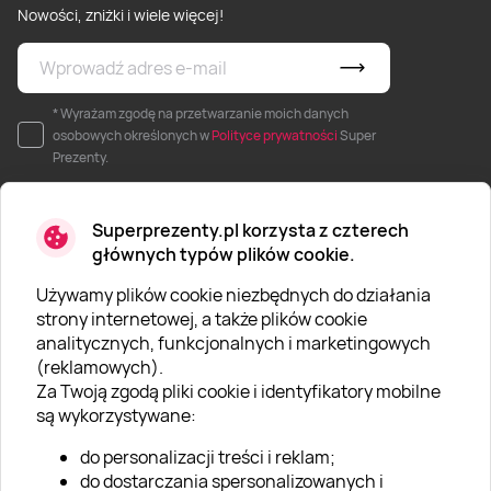
Nowości, zniżki i wiele więcej!
* Wyrażam zgodę na przetwarzanie moich danych
osobowych określonych w
Polityce prywatności
Super
Prezenty.
Superprezenty.pl korzysta z czterech
głównych typów plików cookie.
Używamy plików cookie niezbędnych do działania
O SUPERPREZENTY
strony internetowej, a także plików cookie
analitycznych, funkcjonalnych i marketingowych
O nas
(reklamowych).
Aktualności
Za Twoją zgodą pliki cookie i identyfikatory mobilne
są wykorzystywane:
Kariera w Super Prezentach
do personalizacji treści i reklam;
Blog
do dostarczania spersonalizowanych i