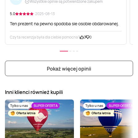
Wszystkie opinie są potwierdzone zakupem
5.0
· 2025-08-13
5
Ten prezent na pewno spodoba sie osobie obdarowanej.
P
Czy ta recenzja była dla ciebie pomocna?
0
0
C
Pokaż więcej opinii
Inni klienci również kupili
Tylko u nas
SUPER OFERTA
Tylko u nas
SUPER OFERTA