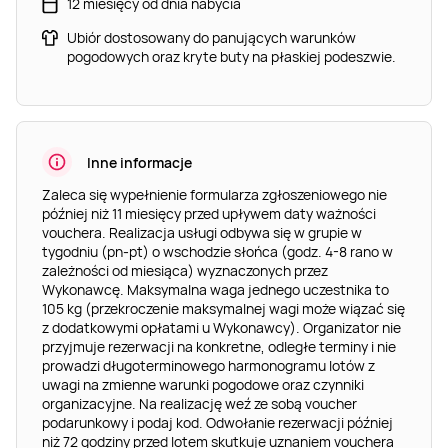
12 miesięcy od dnia nabycia
Ubiór dostosowany do panujących warunków
pogodowych oraz kryte buty na płaskiej podeszwie.
Inne informacje
Zaleca się wypełnienie formularza zgłoszeniowego nie
później niż 11 miesięcy przed upływem daty ważności
vouchera. Realizacja usługi odbywa się w grupie w
tygodniu (pn-pt) o wschodzie słońca (godz. 4-8 rano w
zależności od miesiąca) wyznaczonych przez
Wykonawcę. Maksymalna waga jednego uczestnika to
105 kg (przekroczenie maksymalnej wagi może wiązać się
z dodatkowymi opłatami u Wykonawcy). Organizator nie
przyjmuje rezerwacji na konkretne, odległe terminy i nie
prowadzi długoterminowego harmonogramu lotów z
uwagi na zmienne warunki pogodowe oraz czynniki
organizacyjne. Na realizację weź ze sobą voucher
podarunkowy i podaj kod. Odwołanie rezerwacji później
niż 72 godziny przed lotem skutkuje uznaniem vouchera