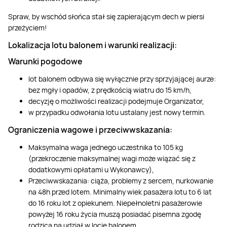
Spraw, by wschód słońca stał się zapierającym dech w piersi
przeżyciem!
Lokalizacja lotu balonem i warunki realizacji:
Warunki pogodowe
lot balonem odbywa się wyłącznie przy sprzyjającej aurze:
bez mgły i opadów, z prędkością wiatru do 15 km/h,
decyzję o możliwości realizacji podejmuje Organizator,
w przypadku odwołania lotu ustalany jest nowy termin.
Ograniczenia wagowe i przeciwwskazania:
Maksymalna waga jednego uczestnika to 105 kg
(przekroczenie maksymalnej wagi może wiązać się z
dodatkowymi opłatami u Wykonawcy),
Przeciwwskazania: ciąża, problemy z sercem, nurkowanie
na 48h przed lotem. Minimalny wiek pasażera lotu to 6 lat
do 16 roku lot z opiekunem. Niepełnoletni pasażerowie
powyżej 16 roku życia muszą posiadać pisemna zgodę
rodzica na udział w locie balonem.