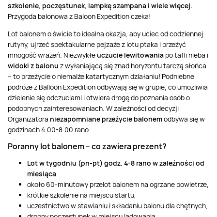
szkolenie, poczęstunek, lampkę szampana i wiele więcej.
Przygoda balonowa z Baloon Expedition czeka!
Lot balonem o świcie to idealna okazja, aby uciec od codziennej
rutyny, ujrzeć spektakularne pejzaże z lotu ptaka i przeżyć
mnogość wrażeń. Niezwykłe
uczucie lewitowania
po tafli nieba i
widoki z balonu
z wyłaniającą się znad horyzontu tarczą słońca
– to przeżycie o niemalże katartycznym działaniu! Podniebne
podróże z Balloon Expedition odbywają się w grupie, co umożliwia
dzielenie się odczuciami i otwiera drogę do poznania osób o
podobnych zainteresowaniach. W zależności od decyzji
Organizatora
niezapomniane przeżycie balonem
odbywa się w
godzinach 4.00-8.00 rano.
Poranny lot balonem – co zawiera prezent?
Lot w tygodniu (pn-pt) godz. 4-8 rano w zależności od
miesiąca
około 60-minutowy przelot balonem na ogrzane powietrze,
krótkie szkolenie na miejscu startu,
uczestnictwo w stawianiu i składaniu balonu dla chętnych,
drobny poczęstunek w miejscu lądowania,