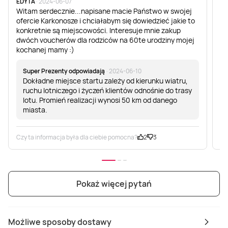
EDYTA
· 2024-06-07
Pa
Witam serdecznie...napisane macie Państwo w swojej
Wi
ofercie Karkonosze i chciałabym się dowiedzieć jakie to
konkretnie są miejscowości. Interesuje mnie zakup
dwóch voucherów dla rodziców na 60te urodziny mojej
kochanej mamy :)
Super Prezenty odpowiadają
· 2024-06-10
Dokładne miejsce startu zależy od kierunku wiatru,
ruchu lotniczego i życzeń klientów odnośnie do trasy
lotu. Promień realizacji wynosi 50 km od danego
miasta.
Czy ta informacja była dla ciebie pomocna?
2
3
Cz
Pokaż więcej pytań
Możliwe sposoby dostawy