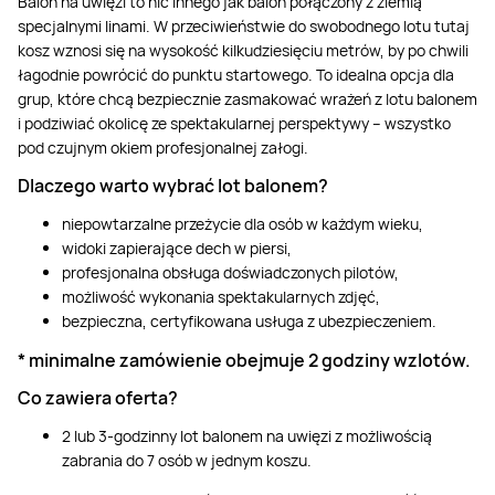
Balon na uwięzi to nic innego jak balon połączony z ziemią
specjalnymi linami. W przeciwieństwie do swobodnego lotu tutaj
kosz wznosi się na wysokość kilkudziesięciu metrów, by po chwili
łagodnie powrócić do punktu startowego. To idealna opcja dla
grup, które chcą bezpiecznie zasmakować wrażeń z lotu balonem
i podziwiać okolicę ze spektakularnej perspektywy – wszystko
pod czujnym okiem profesjonalnej załogi.
Dlaczego warto wybrać lot balonem?
niepowtarzalne przeżycie dla osób w każdym wieku,
widoki zapierające dech w piersi,
profesjonalna obsługa doświadczonych pilotów,
możliwość wykonania spektakularnych zdjęć,
bezpieczna, certyfikowana usługa z ubezpieczeniem.
* minimalne zamówienie obejmuje 2 godziny wzlotów.
Co zawiera oferta?
2 lub 3-godzinny lot balonem na uwięzi z możliwością
zabrania do 7 osób w jednym koszu.