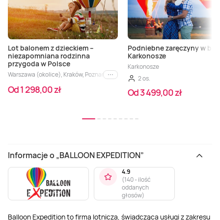
Lot balonem z dzieckiem –
Podniebne zaręczyny w balo
niezapomniana rodzinna
Karkonosze
przygoda w Polsce
Karkonosze
Warszawa (okolice), Kraków, Poznań, Wrocław, Trójmiasto, Łódź, Karkonosze, Ka
i inne
2 os.
Od 1 298,00 zł
Od 3 499,00 zł
Informacje o „BALLOON EXPEDITION”
4.9
(
140 - ilość
oddanych
głosów
)
Balloon Expedition to firma lotnicza, świadcząca usługi z zakresu