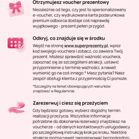
Masaż Karku
Masaż orientalny