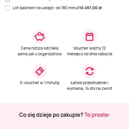
Lot balonem na uwięzi- do 180 minut
10 497,00
zł
Weekend w SPA
Masaż klasyczny
Pojazdy specjalne
Fitness
Kurs żeglarski
Mazury
Masaż pleców
Jazda po torze
Sporty zimowe
Kurs motorowodny
Masaż sportowy
Jazda czołgiem
Wspinaczka
SUP
Cena niższa lub taka
Voucher ważny 12
sama jak u organizatora
miesięcy od dnia nabycia
Masaż Shiatsu
Pojazdy militarne
Tenis
Masaż Antycellulitowy
E-voucher w 1 minutę
Łatwe przedłużenie i
wymiana, 14 dni na zwrot
Masaż całego ciała
Masaż czekoladą