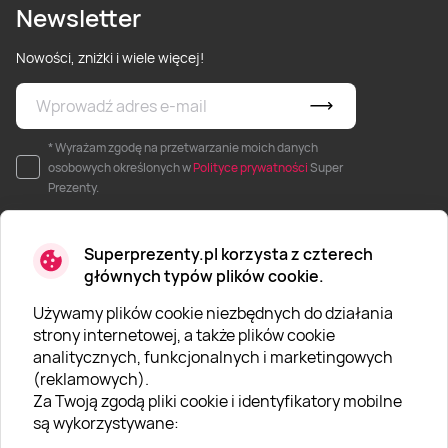
Newsletter
Nowości, zniżki i wiele więcej!
* Wyrażam zgodę na przetwarzanie moich danych
osobowych określonych w
Polityce prywatności
Super
Prezenty.
Superprezenty.pl korzysta z czterech
głównych typów plików cookie.
Używamy plików cookie niezbędnych do działania
O SUPERPREZENTY
strony internetowej, a także plików cookie
analitycznych, funkcjonalnych i marketingowych
O nas
(reklamowych).
Aktualności
Za Twoją zgodą pliki cookie i identyfikatory mobilne
są wykorzystywane:
Kariera w Super Prezentach