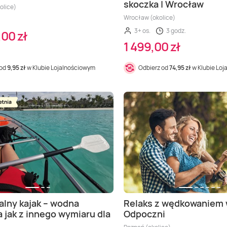
skoczka | Wrocław
olice)
Wrocław (okolice)
3+ os.
3 godz.
00 zł
1 499,00 zł
 od
9,95 zł
w Klubie Lojalnościowym
Odbierz od
74,95 zł
w Klubie Lo
alny kajak – wodna
Relaks z wędkowaniem
 jak z innego wymiaru dla
Odpoczni