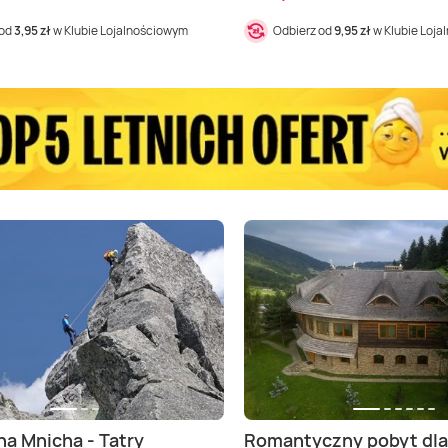
 od
3,95 zł
w Klubie Lojalnościowym
Odbierz od
9,95 zł
w Klubie Loj
na Mnicha - Tatry
Romantyczny pobyt dla