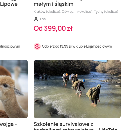
 Lipowe
małym i śląskim
Kraków (okolice), Oświęcim (okolice), Tychy (okolice)
1 os.
Od 399,00 zł
jalnościowym
Odbierz od
19,95 zł
w Klubie Lojalnościowym
wojga -
Szkolenie survivalowe z