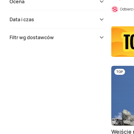
Ocena
Odbierz
Data i czas
Filtr wg dostawców
TOP
Wejście 