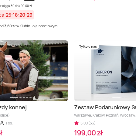
 ciągu 30 dni: 90,00 zł
ca:
25:18:20:27
 od
3,60 zł
w Klubie Lojalnościowym
Tylko u nas
zdy konnej
Zestaw Podarunkowy S
olice)
Warszawa, Kraków, Poznań, Wrocław, Tr
1 os.
5,00 (33)
ł
199,00 zł