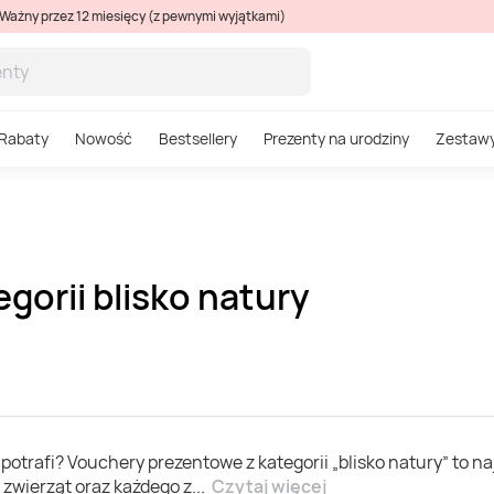
Ważny przez 12 miesięcy (z pewnymi wyjątkami)
Rabaty
Nowość
Bestsellery
Prezenty na urodziny
Zestaw
gorii blisko natury
 potrafi? Vouchery prezentowe z kategorii „blisko natury” to n
 zwierząt oraz każdego z
...
Czytaj więcej