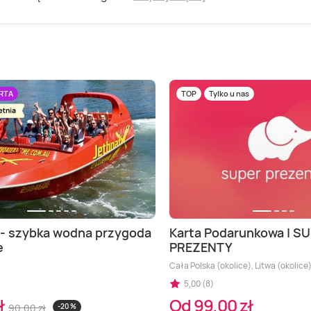
RTA
TOP
Tylko u nas
 - szybka wodna przygoda
Karta Podarunkowa | S
e
PREZENTY
Cała Polska (okolice), Litwa (okolice
5,00 (8)
ł
Od 99,00 zł
90,00 zł
-20 %