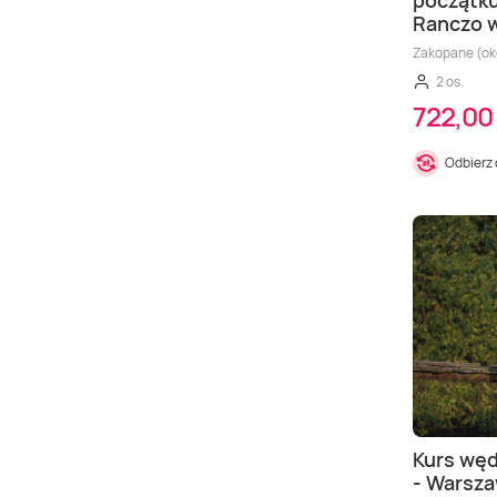
początku
Ranczo w
Zakopane (ok
2 os.
722,00 
Odbierz
Kurs węd
- Warsz