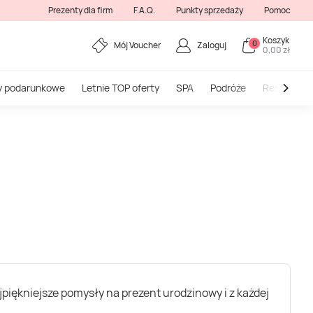
Prezenty dla firm
F.A.Q.
Punkty sprzedaży
Pomoc
Koszyk
0
Mój Voucher
Zaloguj
0,00 zł
y podarunkowe
Letnie TOP oferty
SPA
Podróże
Restauracj
ajpiękniejsze pomysły na prezent urodzinowy i z każdej