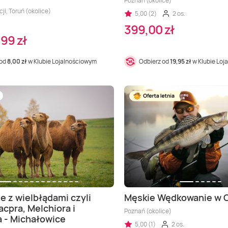
Poznań (okolice)
cji, Toruń (okolice)
5,00 (2)
2 os.
399,00 zł
99 zł
 od
8,00 zł
w Klubie Lojalnościowym
Odbierz od
19,95 zł
w Klubie Loj
e z wielbłądami czyli
Męskie Wędkowanie w 
acpra, Melchiora i
Poznań (okolice)
a - Michałowice
5,00 (1)
2 os.