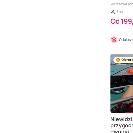
Warszawa (ok
1 os.
Od 199,
Odbierz
Niewidzi
przygoda
dwojga