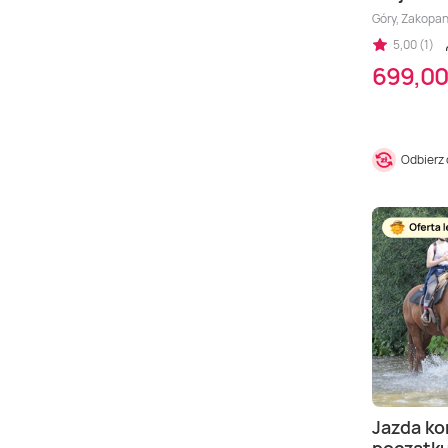
Góry, Zakopa
5,00 (1)
699,00
Odbierz
Jazda ko