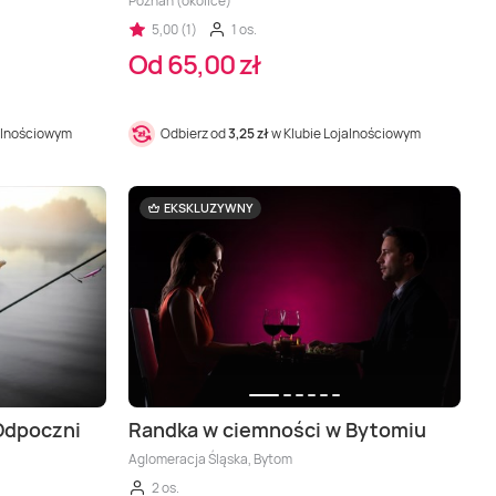
Poznań (okolice)
5,00 (1)
1 os.
Od 65,00 zł
alnościowym
Odbierz od
3,25 zł
w Klubie Lojalnościowym
EKSKLUZYWNY
Odpoczni
Randka w ciemności w Bytomiu
Aglomeracja Śląska, Bytom
2 os.