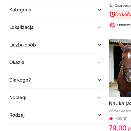
Najniższa cena w
Kategoria
Do koń
Odbierz
Lokalizacja
Liczba osób
Okazja
Dla kogo?
Noclegi
Nauka ja
Warszawa (ok
Rodzaj
4,80 (6)
79,00 z