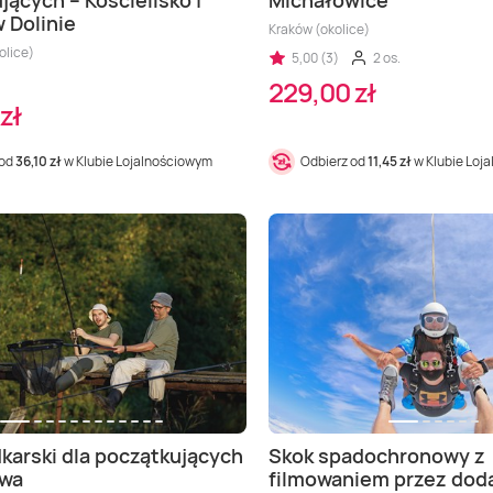
jących – Kościelisko |
Michałowice
 Dolinie
Kraków (okolice)
olice)
5,00 (3)
2 os.
229,00 zł
zł
 od
36,10 zł
w Klubie Lojalnościowym
Odbierz od
11,45 zł
w Klubie Loj
karski dla początkujących
Skok spadochronowy z
awa
filmowaniem przez do