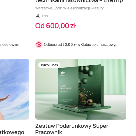
technikami ratownictwa – LifeTrip
Warszawa, Łódź, Wiele lokalizacji, Mazury
1 os.
Od 600,00 zł
alnościowym
Odbierz od
30,00 zł
w Klubie Lojalnościowym
Tylko u nas
Zestaw Podarunkowy Super
datkowego
Pracownik