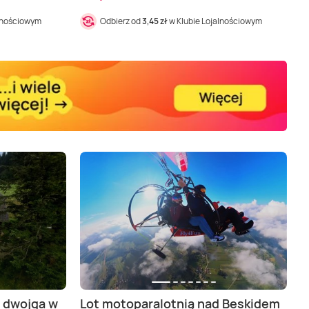
alnościowym
Odbierz od
3,45 zł
w Klubie Lojalnościowym
 dwojga w
Lot motoparalotnią nad Beskidem