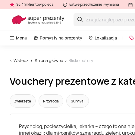
98,4% klientów poleca
Łatwe przedłużenie i wymiana
Menu
Pomysły na prezenty
Lokalizacja
Wstecz
Strona główna
Blisko natury
Vouchery prezentowe z kate
Zwierzęta
Przyroda
Survival
Psycholog, pocieszycielka, lekarka – czego to ona nie
innej okazji; dla miłośników szmaragdu zieleni, uroku