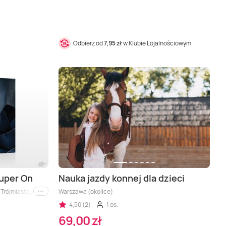
Odbierz od
7,95 zł
w Klubie Lojalnościowym
uper On
Nauka jazdy konnej dla dzieci
ójmiasto, Łódź, Wiele lokalizacji, Białystok, Gdańsk, Gdynia, Katowice, Koszalin, L
Warszawa (okolice)
i inne
4,50 (2)
1 os.
69,00 zł