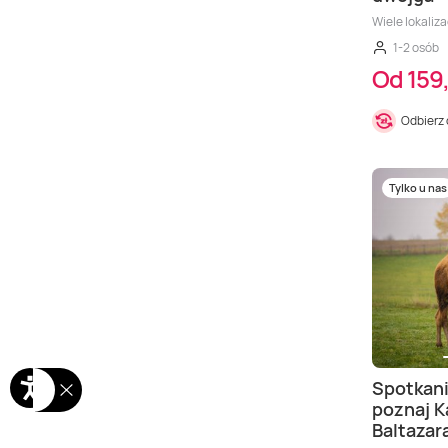
Wiele lokaliza
1-2 osób
Od 159,
Odbierz
Tylko u nas
Spotkani
poznaj K
Baltazar