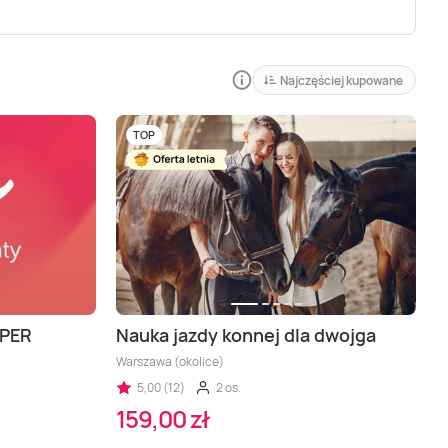
Najczęściej kupowane
TOP
UPER
Nauka jazdy konnej dla dwojga
Warszawa (okolice)
)
5,00 (12)
2 os.
159,00 zł