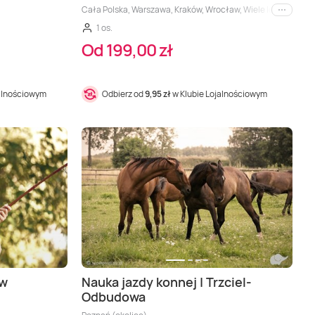
Cała Polska, Warszawa, Kraków, Wrocław, Wiele lokalizacji, 
i inne
1 os.
Od 199,00 zł
jalnościowym
Odbierz od
9,95 zł
w Klubie Lojalnościowym
 w
Nauka jazdy konnej | Trzciel-
Odbudowa