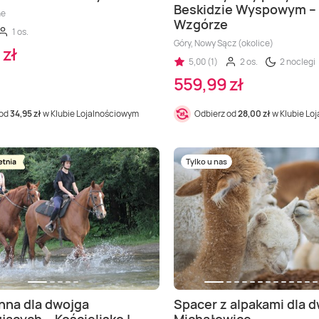
Beskidzie Wyspowym –
ne
Wzgórze
1 os.
Góry, Nowy Sącz (okolice)
 zł
5,00 (1)
2 os.
2 noclegi
559,99 zł
 od
34,95 zł
w Klubie Lojalnościowym
Odbierz od
28,00 zł
w Klubie Lo
Tylko u nas
nna dla dwojga
Spacer z alpakami dla d