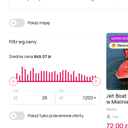
Pokaż mapę
SUPER OFE
Filtr wg ceny
Średnia cena
849,07 zł
Od
Do
Jet Boat
zł
zł
w Mielni
Mielno
Pokaż tylko przecenione oferty
1 os.
72,00 z