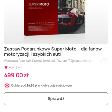
Zestaw Podarunkowy Super Moto – dla fanów
motoryzacji i szybkich aut!
Warszawa (okolice), Kraków (okolice), Poznań, Trójmiasto (okolice), Łódź (okolice
i inne
4,90 (32)
499,00 zł
Odbierz od
24,95 zł
w Klubie Lojalnościowym
Sprawdź