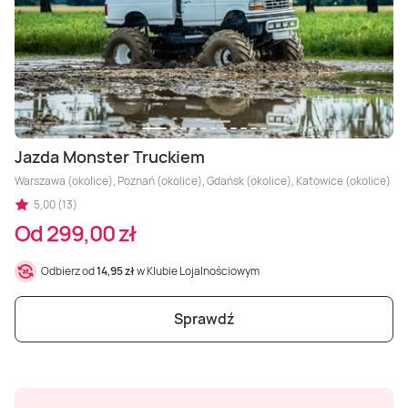
Masaż Karku
Masaż orientalny
Jazda Monster Truckiem
Warszawa (okolice), Poznań (okolice), Gdańsk (okolice), Katowice (okolice)
5,00 (13)
Od 299,00 zł
Odbierz od
14,95 zł
w Klubie Lojalnościowym
Sprawdź