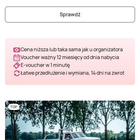
Weekend w SPA
Masaż klasyczny
Pojazdy specjalne
Fitness
Kurs żeglarski
Sprawdź
Mazury
Masaż pleców
Jazda po torze
Sporty zimowe
Kurs motorowodny
Masaż sportowy
Jazda czołgiem
Wspinaczka
SUP
Cena niższa lub taka sama jak u organizatora
Voucher ważny 12 miesięcy od dnia nabycia
E-voucher w 1 minutę
Masaż Shiatsu
Pojazdy militarne
Tenis
Łatwe przedłużenie i wymiana, 14 dni na zwrot
Masaż Antycellulitowy
Masaż całego ciała
TOP
Masaż czekoladą