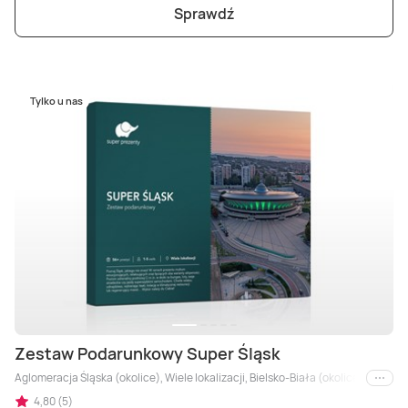
Sprawdź
Tylko u nas
Zestaw Podarunkowy Super Śląsk
Aglomeracja Śląska (okolice), Wiele lokalizacji, Bielsko-Biała (okolice), Bytom 
i inne
4,80 (5)