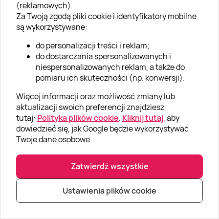
Najważniejsze informacje odnośnie
(reklamowych).
prowadzenia auta
Za Twoją zgodą pliki cookie i identyfikatory mobilne
są wykorzystywane:
Samochody z systemem all wheels drive charakteryzują
się niezwykle prostym systemem prowadzenia. Choć
do personalizacji treści i reklam;
samo zrozumienie działania samochodu nie jest niczym
do dostarczania spersonalizowanych i
trudnym, to problem może pojawiać się przy próbie jego
niespersonalizowanych reklam, a także do
ujarzmienia.
pomiaru ich skuteczności (np. konwersji).
Więcej informacji oraz możliwość zmiany lub
Istotą jazdy czymś tak wielkim jest fakt, że w trakcie
aktualizacji swoich preferencji znajdziesz
jazdy dochodzi do destabilizacji zawieszenia przy
tutaj:
Polityka plików cookie
.
Kliknij tutaj
, aby
nieprawidłowej technice jazdy. Właśnie z tego powodu
dowiedzieć się, jak Google będzie wykorzystywać
przejażdżki tego typu są tak pociągające!
Twoje dane osobowe.
Zatwierdź wszystkie
O czym jeszcze warto pamiętać?
Ustawienia plików cookie
Najważniejszą kwestią odnośnie przygotowań do
realizacji jest odpowiedni ubiór. Choć najwięcej czasu
spędza się za kółkiem, to nierzadko istnieje konieczność