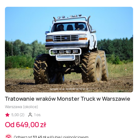
Tratowanie wraków Monster Truck w Warszawie
Warszawa (okolice)
5,00 (2)
1 os.
Od 649,00 zł
Odbierz od
32,45 zł
w Klubie Lojalnościowym