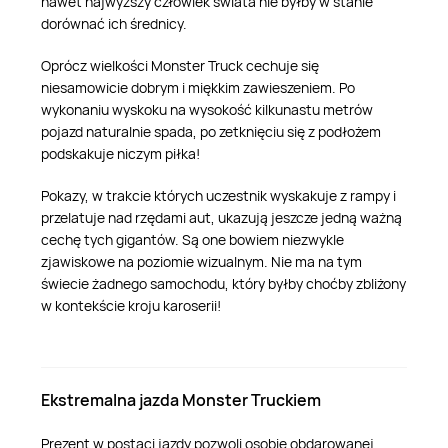
nawet najwyższy człowiek świata nie byłby w stanie
dorównać ich średnicy.
Oprócz wielkości Monster Truck cechuje się
niesamowicie dobrym i miękkim zawieszeniem. Po
wykonaniu wyskoku na wysokość kilkunastu metrów
pojazd naturalnie spada, po zetknięciu się z podłożem
podskakuje niczym piłka!
Pokazy, w trakcie których uczestnik wyskakuje z rampy i
przelatuje nad rzędami aut, ukazują jeszcze jedną ważną
cechę tych gigantów. Są one bowiem niezwykle
zjawiskowe na poziomie wizualnym. Nie ma na tym
świecie żadnego samochodu, który byłby choćby zbliżony
w kontekście kroju karoserii!
Ekstremalna jazda Monster Truckiem
Prezent w postaci jazdy pozwoli osobie obdarowanej