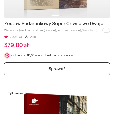
Zestaw Podarunkowy Super Chwile we Dwoje
Warszawa (okolice), Kraków (okolice), Poznań (okolice), Wrocław (okolice), Trój
i inne
4,90 (23)
2 os.
379,00 zł
Odbierz od
18,95 zł
w Klubie Lojalnościowym
Sprawdź
Tylko u nas