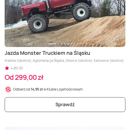
Jazda Monster Truckiem na Śląsku
Kraków (okolice), Aglomeracja Śląska, Gliwice (okolice), Katowice (okolice)
4,80 (6)
Od 299,00 zł
Odbierz od
14,95 zł
w Klubie Lojalnościowym
Sprawdź