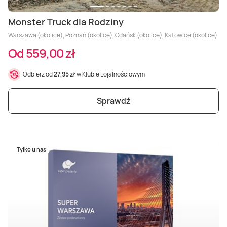
Monster Truck dla Rodziny
Warszawa (okolice), Poznań (okolice), Gdańsk (okolice), Katowice (okolice)
Od 559,00 zł
Odbierz od
27,95 zł
w Klubie Lojalnościowym
Sprawdź
Tylko u nas