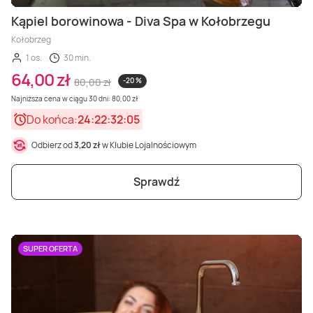
Kąpiel borowinowa - Diva Spa w Kołobrzegu
Kołobrzeg
1 os.
30 min.
64,00 zł
80,00 zł
-20 %
Najniższa cena w ciągu 30 dni: 80,00 zł
Do końca:
24:22:32:03
Odbierz od
3,20 zł
w Klubie Lojalnościowym
Sprawdź
SUPER OFERTA