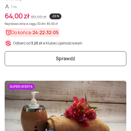
1 os.
64,00 zł
80,00 zł
-20 %
Najniższa cena w ciągu 30 dni: 80,00 zł
Do końca:
24:22:32:03
Odbierz od
3,20 zł
w Klubie Lojalnościowym
Sprawdź
SUPER OFERTA