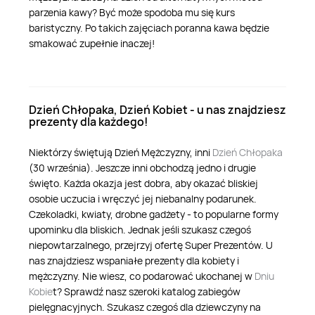
parzenia kawy? Być może spodoba mu się kurs
baristyczny. Po takich zajęciach poranna kawa będzie
smakować zupełnie inaczej!
Dzień Chłopaka, Dzień Kobiet - u nas znajdziesz
prezenty dla każdego!
Niektórzy świętują Dzień Mężczyzny, inni
Dzień Chłopaka
(30 września). Jeszcze inni obchodzą jedno i drugie
święto. Każda okazja jest dobra, aby okazać bliskiej
osobie uczucia i wręczyć jej niebanalny podarunek.
Czekoladki, kwiaty, drobne gadżety - to popularne formy
upominku dla bliskich. Jednak jeśli szukasz czegoś
niepowtarzalnego, przejrzyj ofertę Super Prezentów. U
nas znajdziesz wspaniałe prezenty dla kobiety i
mężczyzny. Nie wiesz, co podarować ukochanej w
Dniu
Kobie
t? Sprawdź nasz szeroki katalog zabiegów
pielęgnacyjnych. Szukasz czegoś dla dziewczyny na