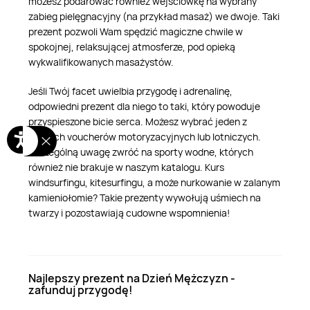
możesz podarować również wejściówkę na wybrany
zabieg pielęgnacyjny (na przykład masaż) we dwoje. Taki
prezent pozwoli Wam spędzić magiczne chwile w
spokojnej, relaksującej atmosferze, pod opieką
wykwalifikowanych masażystów.
Jeśli Twój facet uwielbia przygodę i adrenalinę,
odpowiedni prezent dla niego to taki, który powoduje
przyspieszone bicie serca. Możesz wybrać jeden z
naszych voucherów motoryzacyjnych lub lotniczych.
Szczególną uwagę zwróć na sporty wodne, których
również nie brakuje w naszym katalogu. Kurs
windsurfingu, kitesurfingu, a może nurkowanie w zalanym
kamieniołomie? Takie prezenty wywołują uśmiech na
twarzy i pozostawiają cudowne wspomnienia!
Najlepszy prezent na Dzień Mężczyzn -
zafunduj przygodę!