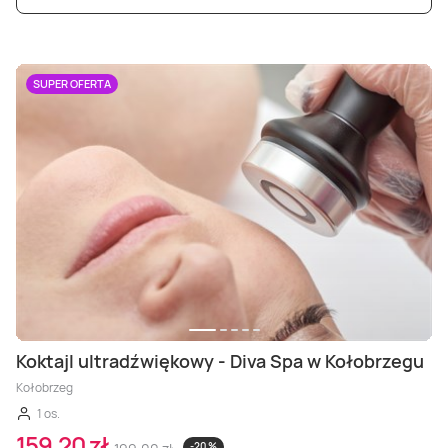
SUPER OFERTA
Koktajl ultradźwiękowy - Diva Spa w Kołobrzegu
Kołobrzeg
1 os.
159,20 zł
-20 %