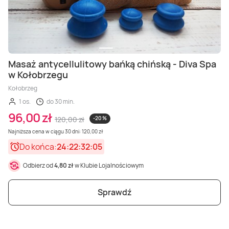
Masaż antycellulitowy bańką chińską - Diva Spa
w Kołobrzegu
Kołobrzeg
1 os.
do 30 min.
96,00 zł
120,00 zł
-20 %
Najniższa cena w ciągu 30 dni: 120,00 zł
Do końca:
24:22:32:03
Odbierz od
4,80 zł
w Klubie Lojalnościowym
Sprawdź