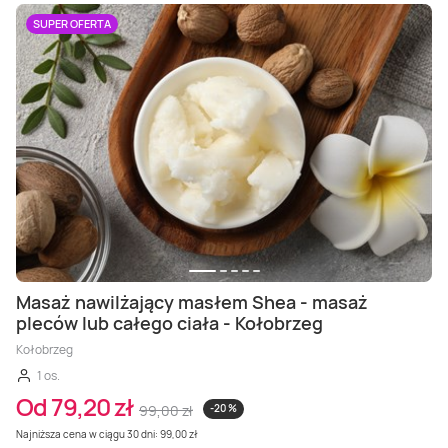
SUPER OFERTA
Masaż nawilżający masłem Shea - masaż
pleców lub całego ciała - Kołobrzeg
Kołobrzeg
1 os.
Od 79,20 zł
99,00 zł
-20 %
Najniższa cena w ciągu 30 dni: 99,00 zł