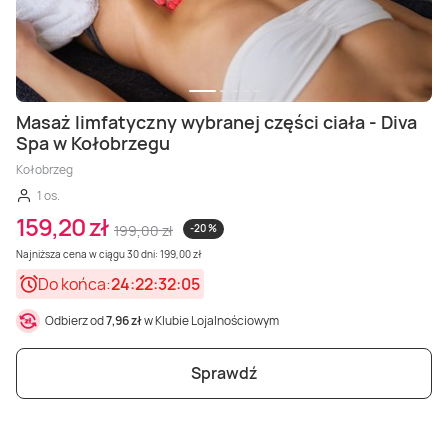
Masaż limfatyczny wybranej części ciała - Diva
Spa w Kołobrzegu
Kołobrzeg
1 os.
159,20 zł
199,00 zł
-20 %
Najniższa cena w ciągu 30 dni: 199,00 zł
Do końca:
24:22:32:03
Odbierz od
7,96 zł
w Klubie Lojalnościowym
Sprawdź