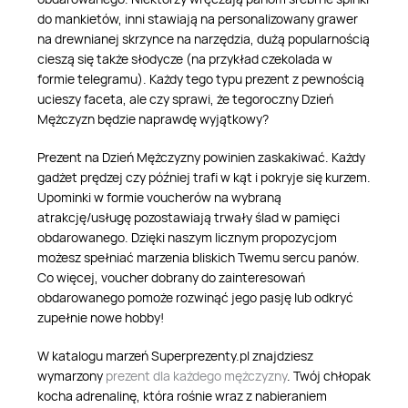
do mankietów, inni stawiają na personalizowany grawer
na drewnianej skrzynce na narzędzia, dużą popularnością
cieszą się także słodycze (na przykład czekolada w
formie telegramu). Każdy tego typu prezent z pewnością
ucieszy faceta, ale czy sprawi, że tegoroczny Dzień
Mężczyzn będzie naprawdę wyjątkowy?
Prezent na Dzień Mężczyzny powinien zaskakiwać. Każdy
gadżet prędzej czy później trafi w kąt i pokryje się kurzem.
Upominki w formie voucherów na wybraną
atrakcję/usługę pozostawiają trwały ślad w pamięci
obdarowanego. Dzięki naszym licznym propozycjom
możesz spełniać marzenia bliskich Twemu sercu panów.
Co więcej, voucher dobrany do zainteresowań
obdarowanego pomoże rozwinąć jego pasję lub odkryć
zupełnie nowe hobby!
W katalogu marzeń Superprezenty.pl znajdziesz
wymarzony
prezent dla każdego mężczyzny
. Twój chłopak
kocha adrenalinę, która rośnie wraz z nabieraniem