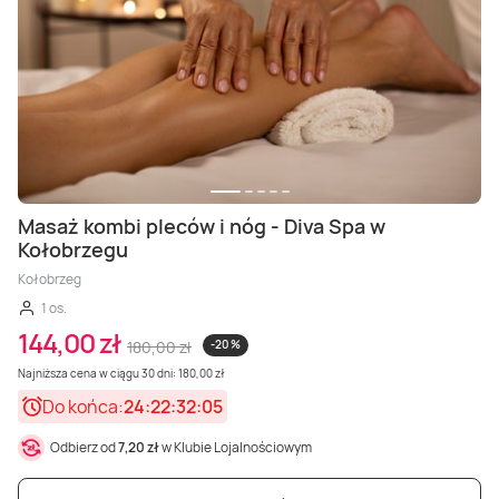
Masaż kombi pleców i nóg - Diva Spa w
Kołobrzegu
Kołobrzeg
1 os.
144,00 zł
180,00 zł
-20 %
Najniższa cena w ciągu 30 dni: 180,00 zł
Do końca:
24:22:32:03
Odbierz od
7,20 zł
w Klubie Lojalnościowym