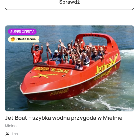
Sprawdź
SUPER OFERTA
Jet Boat - szybka wodna przygoda w Mielnie
Mielno
1 os.