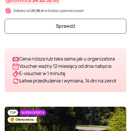
Do końca:
24:22:32:03
Weekend w SPA
Masaż klasyczny
Pojazdy specjalne
Fitness
Kurs żeglarski
Odbierz od
25,96 zł
w Klubie Lojalnościowym
Sprawdź
Mazury
Masaż pleców
Jazda po torze
Sporty zimowe
Kurs motorowodny
Masaż sportowy
Jazda czołgiem
Wspinaczka
SUP
Cena niższa lub taka sama jak u organizatora
Masaż Shiatsu
Pojazdy militarne
Tenis
Voucher ważny 12 miesięcy od dnia nabycia
E-voucher w 1 minutę
Masaż Antycellulitowy
Łatwe przedłużenie i wymiana, 14 dni na zwrot
Masaż całego ciała
TOP
SUPER OFERTA
Masaż czekoladą