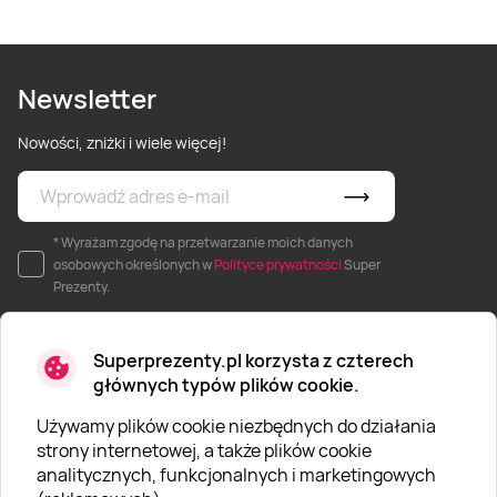
Newsletter
Nowości, zniżki i wiele więcej!
* Wyrażam zgodę na przetwarzanie moich danych
osobowych określonych w
Polityce prywatności
Super
Prezenty.
Superprezenty.pl korzysta z czterech
głównych typów plików cookie.
Używamy plików cookie niezbędnych do działania
O SUPERPREZENTY
strony internetowej, a także plików cookie
analitycznych, funkcjonalnych i marketingowych
O nas