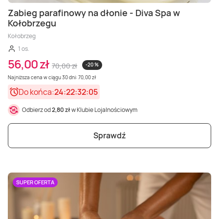
Zabieg parafinowy na dłonie - Diva Spa w
Kołobrzegu
Kołobrzeg
1 os.
56,00 zł
70,00 zł
-20 %
Najniższa cena w ciągu 30 dni: 70,00 zł
Do końca:
24:22:32:03
Odbierz od
2,80 zł
w Klubie Lojalnościowym
Sprawdź
SUPER OFERTA