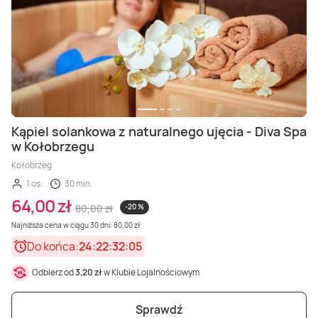
Kąpiel solankowa z naturalnego ujęcia - Diva Spa
w Kołobrzegu
Kołobrzeg
1 os.
30 min.
64,00 zł
80,00 zł
-20 %
Najniższa cena w ciągu 30 dni: 80,00 zł
Do końca:
24:22:32:03
Odbierz od
3,20 zł
w Klubie Lojalnościowym
Sprawdź