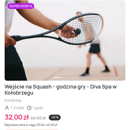
SUPER OFERTA
Wejście na Squash - godzina gry - Diva Spa w
Kołobrzegu
Kołobrzeg
1-2 osób
1 godz.
32,00 zł
40,00 zł
-20 %
Najniższa cena w ciągu 30 dni: 40,00 zł