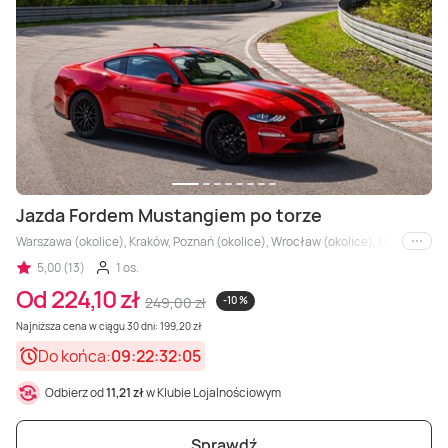
Masaż Karku
Masaż orientalny
Jazda Fordem Mustangiem po torze
Warszawa (okolice), Kraków, Poznań (okolice), Wrocław (okolice), Łódź, Kielce,
i inne
5,00 (13)
1 os.
Od 224,10 zł
249,00 zł
-10 %
Najniższa cena w ciągu 30 dni: 199,20 zł
Do końca:
09:22:32:03
Odbierz od
11,21 zł
w Klubie Lojalnościowym
Sprawdź