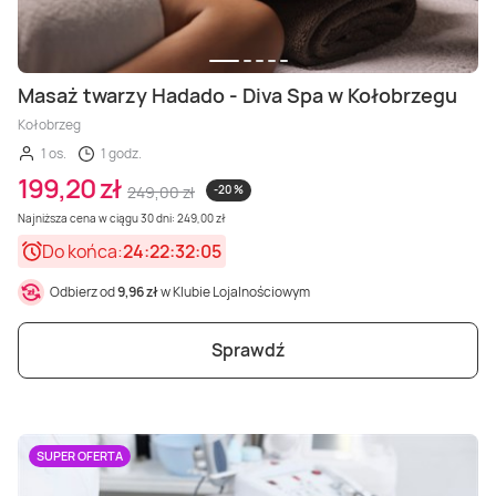
Masaż twarzy Hadado - Diva Spa w Kołobrzegu
Kołobrzeg
1 os.
1 godz.
199,20 zł
249,00 zł
-20 %
Najniższa cena w ciągu 30 dni: 249,00 zł
Do końca:
24:22:32:03
Odbierz od
9,96 zł
w Klubie Lojalnościowym
Sprawdź
SUPER OFERTA