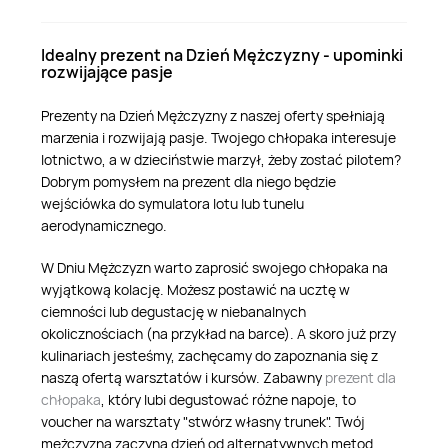
Idealny prezent na Dzień Mężczyzny - upominki
rozwijające pasje
Prezenty na Dzień Mężczyzny z naszej oferty spełniają
marzenia i rozwijają pasje. Twojego chłopaka interesuje
lotnictwo, a w dzieciństwie marzył, żeby zostać pilotem?
Dobrym pomysłem na prezent dla niego będzie
wejściówka do symulatora lotu lub tunelu
aerodynamicznego.
W Dniu Mężczyzn warto zaprosić swojego chłopaka na
wyjątkową kolację. Możesz postawić na ucztę w
ciemności lub degustację w niebanalnych
okolicznościach (na przykład na barce). A skoro już przy
kulinariach jesteśmy, zachęcamy do zapoznania się z
naszą ofertą warsztatów i kursów. Zabawny
prezent dla
chłopaka
, który lubi degustować różne napoje, to
voucher na warsztaty "stwórz własny trunek". Twój
mężczyzna zaczyna dzień od alternatywnych metod