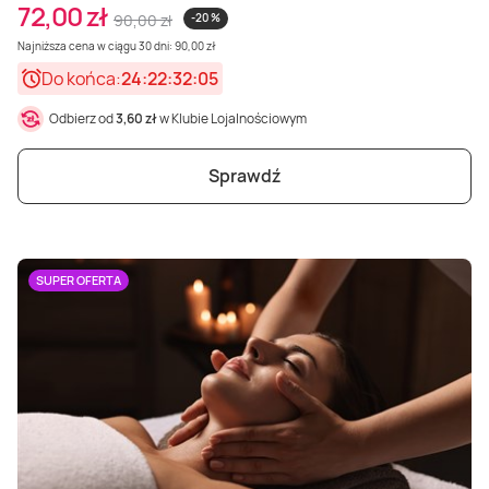
72,00 zł
90,00 zł
-20 %
Najniższa cena w ciągu 30 dni: 90,00 zł
Do końca:
24:22:32:03
Odbierz od
3,60 zł
w Klubie Lojalnościowym
Sprawdź
SUPER OFERTA