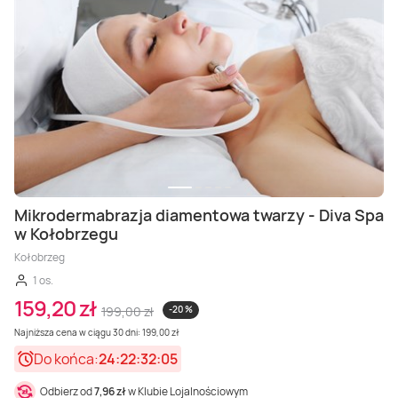
Mikrodermabrazja diamentowa twarzy - Diva Spa
w Kołobrzegu
Kołobrzeg
1 os.
159,20 zł
199,00 zł
-20 %
Najniższa cena w ciągu 30 dni: 199,00 zł
Do końca:
24:22:32:03
Odbierz od
7,96 zł
w Klubie Lojalnościowym