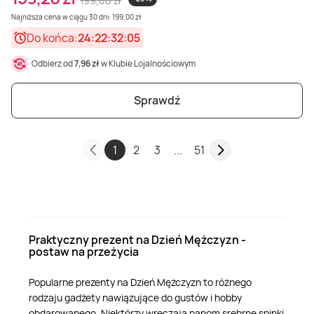
199,00 zł
Najniższa cena w ciągu 30 dni: 199,00 zł
Do końca:
24:22:32:03
Odbierz od
7,96 zł
w Klubie Lojalnościowym
Sprawdź
1
2
3
...
51
Praktyczny prezent na Dzień Mężczyzn -
postaw na przeżycia
Popularne prezenty na Dzień Mężczyzn to różnego
rodzaju gadżety nawiązujące do gustów i hobby
obdarowanego. Niektórzy wręczają panom srebrne spinki