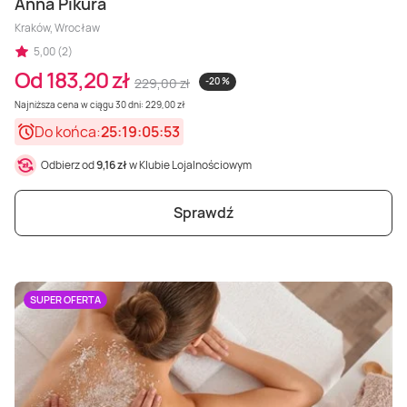
Anna Pikura
Kraków, Wrocław
5,00 (2)
Od 183,20 zł
229,00 zł
-20 %
Najniższa cena w ciągu 30 dni: 229,00 zł
Do końca:
25:19:05:51
Odbierz od
9,16 zł
w Klubie Lojalnościowym
Sprawdź
SUPER OFERTA