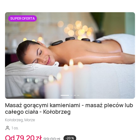
SUPER OFERTA
Masaż gorącymi kamieniami - masaż pleców lub
całego ciała - Kołobrzeg
Kołobrzeg, Morze
1 os.
Od 79,20 zł
99,00 zł
-20 %