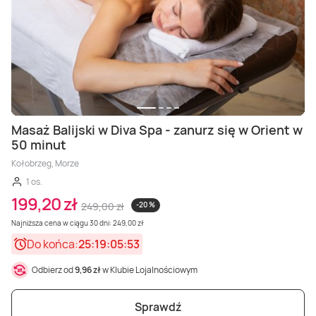
Masaż Balijski w Diva Spa - zanurz się w Orient w
50 minut
Kołobrzeg, Morze
1 os.
199,20 zł
249,00 zł
-20 %
Najniższa cena w ciągu 30 dni: 249,00 zł
Do końca:
25:19:05:51
Odbierz od
9,96 zł
w Klubie Lojalnościowym
Sprawdź