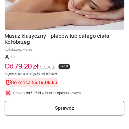
Masaż klasyczny - pleców lub całego ciała -
Kołobrzeg
Kołobrzeg, Morze
1 os.
Od 79,20 zł
99,00 zł
-20 %
Najniższa cena w ciągu 30 dni: 99,00 zł
Do końca:
25:19:05:51
Odbierz od
3,96 zł
w Klubie Lojalnościowym
Sprawdź