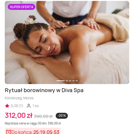
SUPER OFERTA
Rytuał borowinowy w Diva Spa
Kołobrzeg, Morze
5,00 (1)
1 os.
312,00 zł
390,00 zł
-20 %
Najniższa cena w ciągu 30 dni: 390,00 zł
Do końca:
25:19:05:51