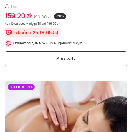
1 os.
159,20 zł
199,00 zł
-20 %
Najniższa cena w ciągu 30 dni: 199,00 zł
Do końca:
25:19:05:51
Odbierz od
7,96 zł
w Klubie Lojalnościowym
Sprawdź
SUPER OFERTA