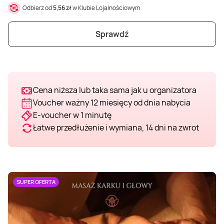
Odbierz od
5,56 zł
w Klubie Lojalnościowym
Weekend w SPA
Masaż klasyczny
Pojazdy specjalne
Fitness
Kurs żeglarski
Sprawdź
Mazury
Masaż pleców
Jazda po torze
Sporty zimowe
Kurs motorowodny
Masaż sportowy
Jazda czołgiem
Wspinaczka
SUP
Cena niższa lub taka sama jak u organizatora
Voucher ważny 12 miesięcy od dnia nabycia
Masaż Shiatsu
Pojazdy militarne
Tenis
E-voucher w 1 minutę
Łatwe przedłużenie i wymiana, 14 dni na zwrot
Masaż Antycellulitowy
Masaż całego ciała
SUPER OFERTA
Masaż czekoladą