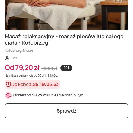
Masaż relaksacyjny - masaż pleców lub całego
ciała - Kołobrzeg
Kołobrzeg, Morze
1 os.
Od 79,20 zł
99,00 zł
-20 %
Najniższa cena w ciągu 30 dni: 99,00 zł
Do końca:
25:19:05:51
Odbierz od
3,96 zł
w Klubie Lojalnościowym
Sprawdź