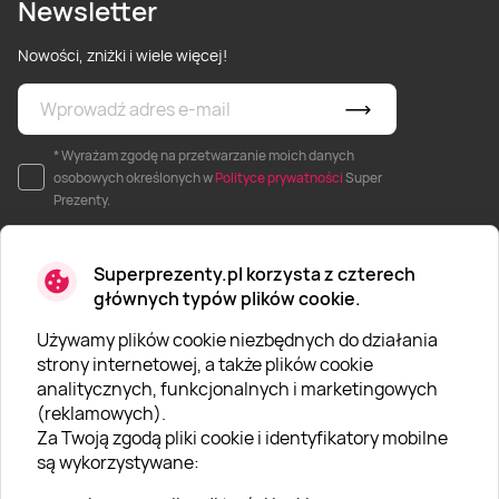
Newsletter
Nowości, zniżki i wiele więcej!
* Wyrażam zgodę na przetwarzanie moich danych
osobowych określonych w
Polityce prywatności
Super
Prezenty.
Superprezenty.pl korzysta z czterech
głównych typów plików cookie.
Używamy plików cookie niezbędnych do działania
O SUPERPREZENTY
strony internetowej, a także plików cookie
analitycznych, funkcjonalnych i marketingowych
O nas
(reklamowych).
Aktualności
Za Twoją zgodą pliki cookie i identyfikatory mobilne
są wykorzystywane:
Kariera w Super Prezentach