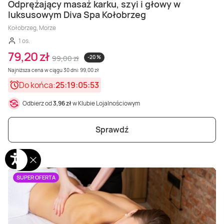
Odprężający masaż karku, szyi i głowy w
luksusowym Diva Spa Kołobrzeg
Kołobrzeg, Morze
1 os.
79,20 zł
99,00 zł
-20 %
Najniższa cena w ciągu 30 dni: 99,00 zł
Do końca:
25:19:05:51
Odbierz od
3,96 zł
w Klubie Lojalnościowym
Sprawdź
SUPER OFERTA