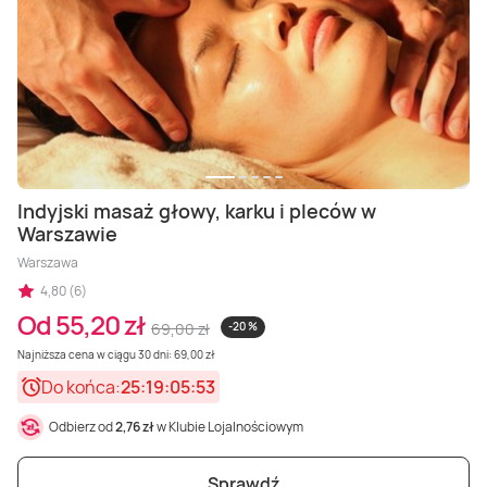
Masaż Karku
Masaż orientalny
Indyjski masaż głowy, karku i pleców w
Warszawie
Warszawa
4,80 (6)
Od 55,20 zł
69,00 zł
-20 %
Najniższa cena w ciągu 30 dni: 69,00 zł
Do końca:
25:19:05:51
Odbierz od
2,76 zł
w Klubie Lojalnościowym
Sprawdź