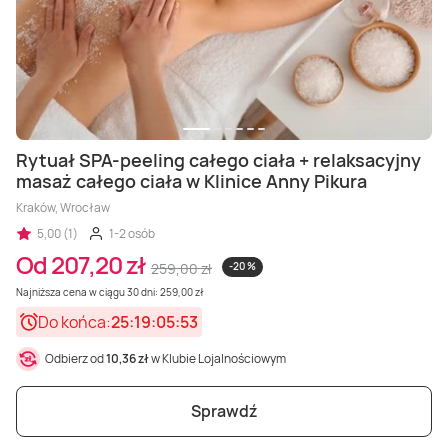
Rytuał SPA-peeling całego ciała + relaksacyjny
masaż całego ciała w Klinice Anny Pikura
Kraków, Wrocław
5,00 (1)
1-2 osób
Od 207,20 zł
259,00 zł
-20 %
Najniższa cena w ciągu 30 dni: 259,00 zł
Do końca:
25:19:05:51
Odbierz od
10,36 zł
w Klubie Lojalnościowym
Sprawdź