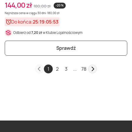
144,00 zł
180,00 zł
-20 %
Najniższa cena w ciągu 30 dni: 180,00 zł
Do końca:
25:19:05:51
Odbierz od
7,20 zł
w Klubie Lojalnościowym
Sprawdź
1
2
3
...
78