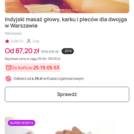
Indyjski masaż głowy, karku i pleców dla dwojga
w Warszawie
Warszawa
5,00 (1)
2 os.
Od 87,20 zł
109,00 zł
-20 %
Najniższa cena w ciągu 30 dni: 109,00 zł
Do końca:
25:19:05:51
Odbierz od
4,36 zł
w Klubie Lojalnościowym
Sprawdź
SUPER OFERTA