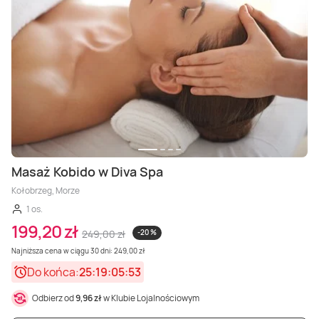
Masaż Kobido w Diva Spa
Kołobrzeg, Morze
1 os.
199,20 zł
249,00 zł
-20 %
Najniższa cena w ciągu 30 dni: 249,00 zł
Do końca:
25:19:05:51
Odbierz od
9,96 zł
w Klubie Lojalnościowym