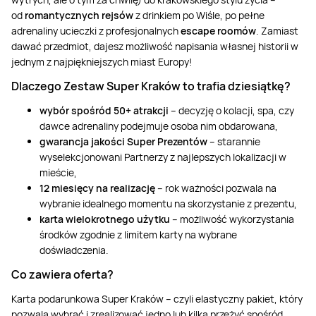
Masaż Karku
od
romantycznych rejsów
z drinkiem po Wiśle, po pełne
adrenaliny ucieczki z profesjonalnych
escape roomów
. Zamiast
Masaż orientalny
dawać przedmiot, dajesz możliwość napisania własnej historii w
jednym z najpiękniejszych miast Europy!
Dlaczego Zestaw Super Kraków to trafia dziesiątkę?
wybór spośród 50+ atrakcji
– decyzję o kolacji, spa, czy
dawce adrenaliny podejmuje osoba nim obdarowana,
gwarancja jakości Super Prezentów
– starannie
wyselekcjonowani Partnerzy z najlepszych lokalizacji w
mieście,
12 miesięcy na realizację
– rok ważności pozwala na
wybranie idealnego momentu na skorzystanie z prezentu,
karta wielokrotnego użytku
– możliwość wykorzystania
środków zgodnie z limitem karty na wybrane
doświadczenia.
Co zawiera oferta?
Karta podarunkowa Super Kraków – czyli elastyczny pakiet, który
pozwala wybrać i zrealizować jedno lub kilka przeżyć spośród