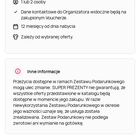
1 lub 2 osoby
Dane kontaktowe do Organizatora widoczne będą na
zakupionym Voucherze.
12 miesięcy od dnia nabycia
Łaźnia parowa - 90
Włoska kolacja w
Klasyczny masaż
Zależy od wybranej oferty.
minut
The Spaghetti w
tajski - 60 minut
Krakowie
Kraków
Kraków
Kraków
Inne informacje
Przeżycia dostępne w ramach Zestawu Podarunkowego
mogą ulec zmianie. SUPER PREZENTY nie gwarantują, że
wszystkie oferty przedstawione w katalogu będą
dostępne w momencie jego zakupu. W razie
niewykorzystania Zestawu Podarunkowego w okresie
Escape room
Escape room
Escape room
jego ważności uznaje się, że usługa została
"Protokół
"Anatomia zbrodni
"Skrzynia
zrealizowana. Zestaw Podarunkowy nie podlega
C.H.I.M.E.R.A."
2.0" voucher
umarlaków"
zwrotowi ani wymianie na gotówkę.
voucher kwotowy
kwotowy 200 zł
voucher kwotowy
200 zł
200 zł
Kraków
Kraków
Kraków