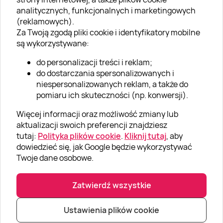
analitycznych, funkcjonalnych i marketingowych
O nas
(reklamowych).
Aktualności
Za Twoją zgodą pliki cookie i identyfikatory mobilne
są wykorzystywane:
Kariera w Super Prezentach
do personalizacji treści i reklam;
Blog
do dostarczania spersonalizowanych i
Dla firm
niespersonalizowanych reklam, a także do
Voucher na
Voucher Kwotowy
Modelowanie
pomiaru ich skuteczności (np. konwersji).
strzelnicę - 30
do Delisis
sylwetki: Brzuch +
Klub Lojalnościowy
minut
Boczki - 75 minut
Wiele lokalizacji
Kraków
Kraków
Więcej informacji oraz możliwość zmiany lub
Dodaj recenzję
aktualizacji swoich preferencji znajdziesz
tutaj:
Polityka plików cookie
.
Kliknij tutaj
, aby
dowiedzieć się, jak Google będzie wykorzystywać
Informacje
Twoje dane osobowe.
GRUPA „SUPER PREZENTY“
Zatwierdź wszystkie
Voucher do salonu
Masaż tylnej części
Ustawienia plików cookie
|
|
© Super prezenty 2026
Yasumi - 199 zł
ciała - 45 minut
info@superprezenty.pl
22 395 57 20
Kraków
Kraków