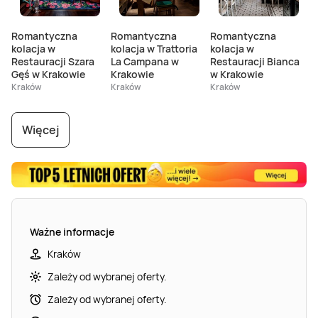
Romantyczna
Romantyczna
Romantyczna
kolacja w
kolacja w Trattoria
kolacja w
Restauracji Szara
La Campana w
Restauracji Bianca
Gęś w Krakowie
Krakowie
w Krakowie
Kraków
Kraków
Kraków
Więcej
City relaks w
Kolacja dla dwojga
Kolacja dla dwojga
Leśnym Spa w
w Restauracji
w Boscaiola
Ważne informacje
Krakowie
Boccanera w
Pizzeria Ristorante
Kraków
Krakowie
w Krakowi
Kraków
Kraków
Kraków
Zależy od wybranej oferty.
Zależy od wybranej oferty.