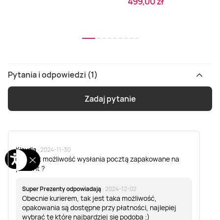
499,00 zł
podologiczne
na masełku Shea -
podstawowy - 60
60 minut
minut
Kraków
Kraków
Kraków
Pytania i odpowiedzi (1)
Zadaj pytanie
Masaż relaksacyjny
DART - DUŻA
Malowanie z winem
ciała gorącą
GRUPA (10-15 os.)
- 1 osoba - 2
czekoladą w
60 min.
godziny
Krakowie- 60 min
Kraków
Warszawa, Kraków,
Kraków
Poznań, Wrocław, Łódź,
Klaudia
· 2024-11-30
Gdańsk, Katowice
Czy jest możliwość wysłania pocztą zapakowane na
prezent ?
Super Prezenty odpowiadają
· 2024-12-02
Obecnie kurierem, tak jest taka możliwość,
opakowania są dostępne przy płatności, najlepiej
wybrać te które najbardziej się podoba ;)