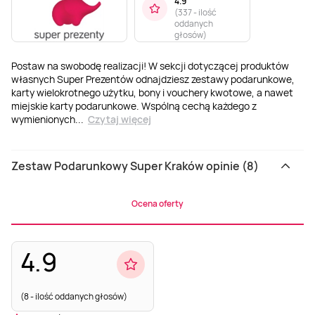
4.9
dekoltu + maska(60
Mia
(
337 - ilość
min)
Kraków
oddanych
Kraków
głosów
)
Postaw na swobodę realizacji! W sekcji dotyczącej produktów
własnych Super Prezentów odnajdziesz zestawy podarunkowe,
karty wielokrotnego użytku, bony i vouchery kwotowe, a nawet
miejskie karty podarunkowe. Wspólną cechą każdego z
wymienionych
...
Czytaj więcej
Voucher do
Tesla Model X - 15
Wieczorny rejs z
Zestaw Podarunkowy Super Kraków opinie (8)
Restauracji
minut za kierownicą
drinkiem po Wiśle
Aquarius
dla 2 osób - 50
Warszawa, Kraków,
minut
Kraków
Poznań, Wrocław, Łódź,
Ocena oferty
Katowice, Opole,
Kraków
Radom
4.9
(8 - ilość oddanych głosów)