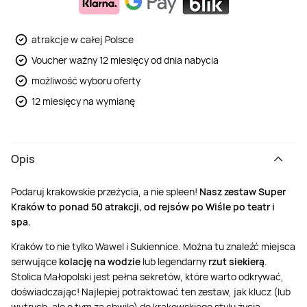
Weekend w SPA
Masaż klasyczny
Pojazdy specjalne
Fitness
Kurs żeglarski
atrakcje w całej Polsce
Voucher ważny 12 miesięcy od dnia nabycia
Mazury
Masaż pleców
Jazda po torze
Sporty zimowe
Kurs motorowodny
możliwość wyboru oferty
12 miesięcy na wymianę
Masaż sportowy
Jazda czołgiem
Wspinaczka
SUP
Masaż Shiatsu
Pojazdy militarne
Tenis
Opis
Masaż Antycellulitowy
Podaruj krakowskie przeżycia, a nie spleen!
Nasz zestaw Super
Kraków to ponad 50 atrakcji, od rejsów po Wiśle po teatr i
spa.
Masaż całego ciała
Kraków to nie tylko Wawel i Sukiennice. Można tu znaleźć miejsca
serwujące
kolację na wodzie
lub legendarny
rzut siekierą
.
Masaż czekoladą
Stolica Małopolski jest pełna sekretów, które warto odkrywać,
doświadczając! Najlepiej potraktować ten zestaw, jak klucz (lub
wytrych, ale o tym za chwilę) do krakowskiego stylu życia –