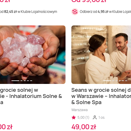
 od
82,45 zł
w Klubie Lojalnościowym
Odbierz od
4,95 zł
w Klubie Loj
grocie solnej w
Seans w grocie solnej 
e - Inhalatorium Solne &
w Warszawie – Inhalato
pa
& Solne Spa
Warszawa
5,00 (1)
1 os.
0 zł
49,00 zł