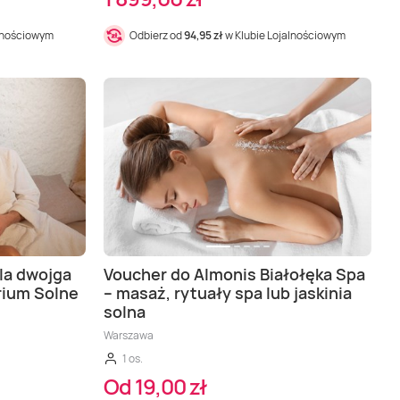
alnościowym
Odbierz od
94,95 zł
w Klubie Lojalnościowym
dla dwojga
Voucher do Almonis Białołęka Spa
rium Solne
– masaż, rytuały spa lub jaskinia
solna
Warszawa
1 os.
Od 19,00 zł