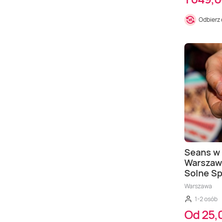
Odbierz
Seans w 
Warszawi
Solne S
Warszawa
1-2 osób
Od 25,0