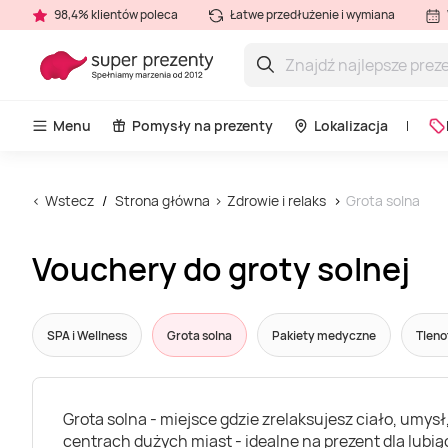
98,4% klientów poleca
Łatwe przedłużenie i wymiana
Menu
Pomysły na prezenty
Lokalizacja
Wstecz
Strona główna
Zdrowie i relaks
Grota solna
Vouchery do groty solnej
SPA i Wellness
Grota solna
Pakiety medyczne
Tleno
Grota solna - miejsce gdzie zrelaksujesz ciało, umy
centrach dużych miast - idealne na prezent dla lubiąc