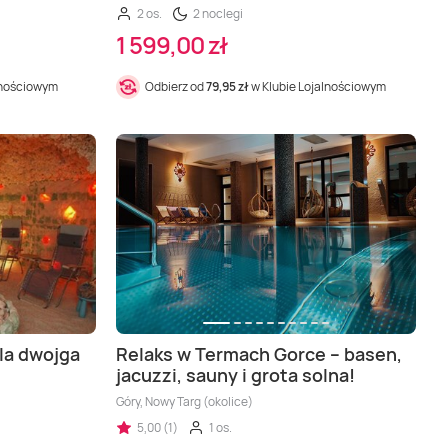
2 os.
2 noclegi
1 599,00 zł
lnościowym
Odbierz od
79,95 zł
w Klubie Lojalnościowym
dla dwojga
Relaks w Termach Gorce – basen,
jacuzzi, sauny i grota solna!
Góry, Nowy Targ (okolice)
5,00 (1)
1 os.