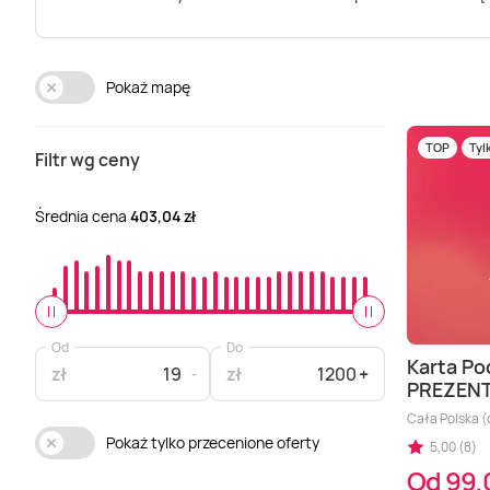
Pokaż mapę
TOP
Tyl
Filtr wg ceny
Średnia cena
403,04 zł
Od
Do
Karta Po
zł
zł
PREZEN
Cała Polska (o
Pokaż tylko przecenione oferty
5,00 (8)
Od 99,