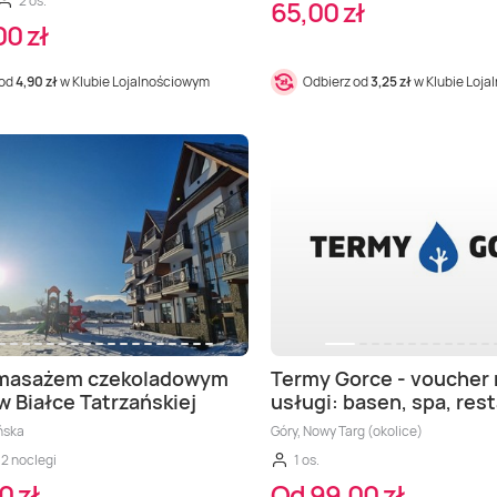
2 os.
65,00 zł
0 zł
 od
4,90 zł
w Klubie Lojalnościowym
Odbierz od
3,25 zł
w Klubie Loj
 masażem czekoladowym
Termy Gorce - voucher
w Białce Tatrzańskiej
usługi: basen, spa, res
ńska
Góry, Nowy Targ (okolice)
2 noclegi
1 os.
0 zł
Od 99,00 zł