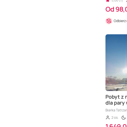
5,00 (1)
Od 98,0
Odbierz
Pobyt z
dla pary 
Białka Tatrza
2 os.
1 649,0