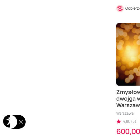
Odbierz
Zmysłow
dwojga w
Warszaw
Warszawa
4,80 (5)
600,00