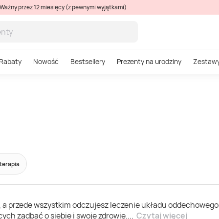
Ważny przez 12 miesięcy (z pewnymi wyjątkami)
Rabaty
Nowość
Bestsellery
Prezenty na urodziny
Zestaw
terapia
sł, a przede wszystkim odczujesz leczenie układu oddechowego
ych zadbać o siebie i swoje zdrowie.
...
Czytaj więcej