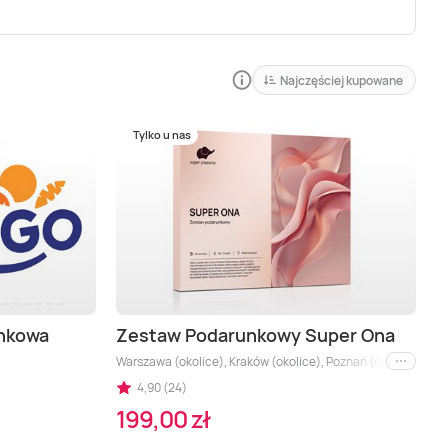
Najczęściej kupowane
Tylko u nas
unkowa
Zestaw Podarunkowy Super Ona
Warszawa (okolice), Kraków (okolice), Poznań (okolice), Wroc
i inne
4,90 (24)
199,00 zł