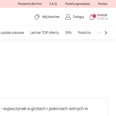
Prezenty dla firm
F.A.Q.
Punkty sprzedaży
Pomoc
Koszyk
0
Mój Voucher
Zaloguj
0,00 zł
y podarunkowe
Letnie TOP oferty
SPA
Podróże
Restauracj
 - wypoczynek w grotach i jaskiniach solnych w