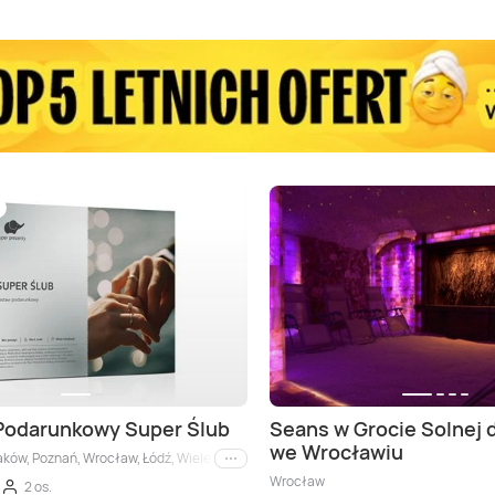
Podarunkowy Super Ślub
Seans w Grocie Solnej 
we Wrocławiu
ków, Poznań, Wrocław, Łódź, Wiele lokalizacji, Gdańsk
i inne
Wrocław
2 os.