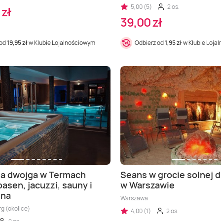
5,00 (5)
2 os.
 zł
39,00 zł
 od
19,95 zł
w Klubie Lojalnościowym
Odbierz od
1,95 zł
w Klubie Loja
la dwojga w Termach
Seans w grocie solnej 
basen, jacuzzi, sauny i
w Warszawie
lna
Warszawa
rg (okolice)
4,00 (1)
2 os.