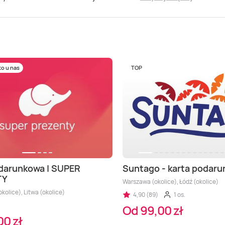
ko u nas
TOP
darunkowa | SUPER
Suntago - karta podar
TY
Warszawa (okolice), Łódź (okolice)
kolice), Litwa (okolice)
4,90 (89)
1 os.
Od 99,00 zł
00 zł