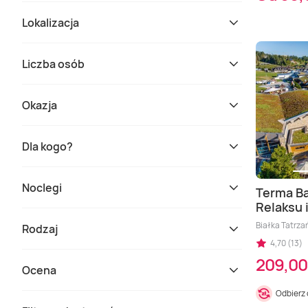
Lokalizacja
Liczba osób
Okazja
Dla kogo?
Noclegi
Terma Ba
Relaksu 
Białka Tatrza
Rodzaj
4,70 (13)
209,00
Ocena
Odbierz