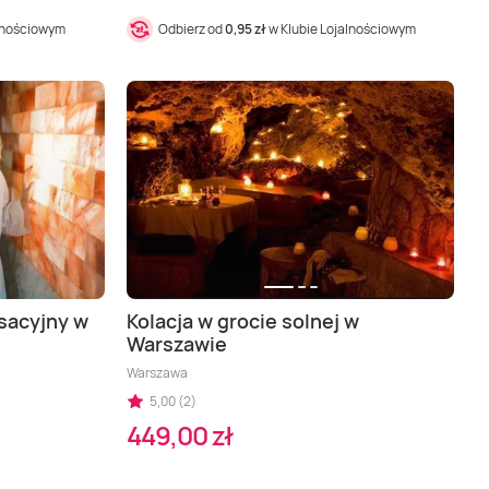
alnościowym
Odbierz od
0,95 zł
w Klubie Lojalnościowym
sacyjny w
Kolacja w grocie solnej w
Warszawie
Warszawa
5,00 (2)
449,00 zł