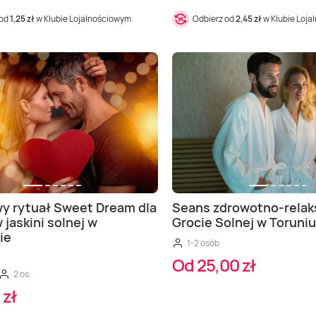
 od
1,25 zł
w Klubie Lojalnościowym
Odbierz od
2,45 zł
w Klubie Loj
y rytuał Sweet Dream dla
Seans zdrowotno-relak
 jaskini solnej w
Grocie Solnej w Toruniu
ie
1-2 osób
Od 25,00 zł
2 os.
 zł