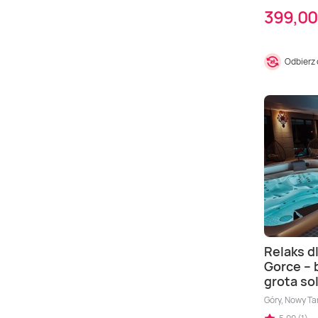
399,00
Odbierz
Relaks d
Gorce – 
grota so
Góry, Nowy Ta