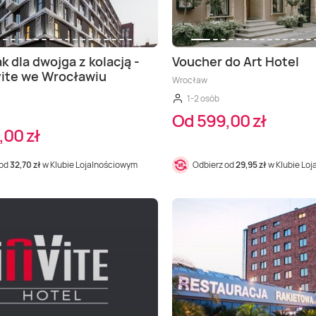
k dla dwojga z kolacją -
Voucher do Art Hotel
vite we Wrocławiu
Wrocław
1-2 osób
Od 599,00 zł
,00 zł
 od
32,70 zł
w Klubie Lojalnościowym
Odbierz od
29,95 zł
w Klubie Lo