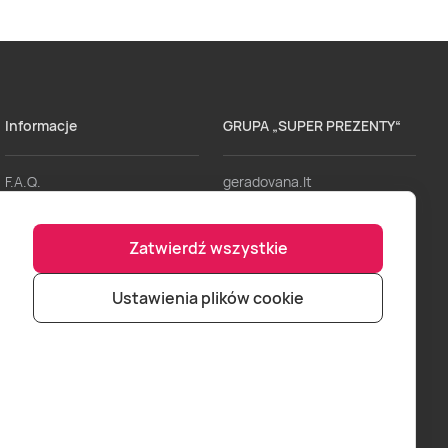
Informacje
GRUPA „SUPER PREZENTY“
F.A.Q.
geradovana.lt
Dostawa
lieliskadavana.lv
Zatwierdź wszystkie
Regulaminy
bookitnow.lt
Formy Płatności
Ustawienia plików cookie
Punkty sprzedaży
Zostań naszym partnerem
Logowanie dla partnerów
Kontakt