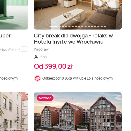
uper
City break dla dwojga - relaks w
Hotelu Invite we Wrocławiu
ry, Kołobrzeg, Morze, Zakopane
aw, Wiele lokalizacji, Gdańsk, Gdynia, Katowice
Wrocław
i inne
2 os.
Od 399,00 zł
alnościowym
Odbierz od
19,95 zł
w Klubie Lojalnościowym
Nowość