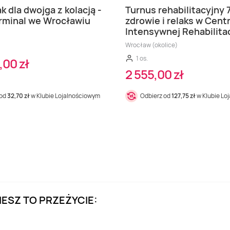
k dla dwojga z kolacją -
Turnus rehabilitacyjny 7
rminal we Wrocławiu
zdrowie i relaks w Cen
Intensywnej Rehabilitac
Wrocław (okolice)
1 os.
,00 zł
2 555,00 zł
 od
32,70 zł
w Klubie Lojalnościowym
Odbierz od
127,75 zł
w Klubie Lo
IESZ TO PRZEŻYCIE: