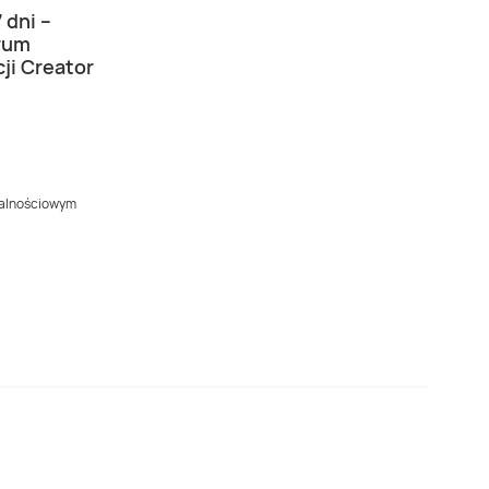
 dni –
trum
ji Creator
jalnościowym