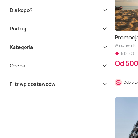
Dla kogo?
Rodzaj
Promocj
Warszawa, Kra
Kategoria
5,00 (2)
Od 500
Ocena
Odbierz
Filtr wg dostawców