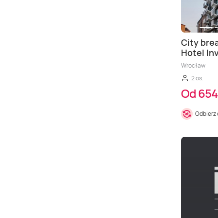
City brea
Hotel In
Wrocław
2 os.
Od 654
Odbierz