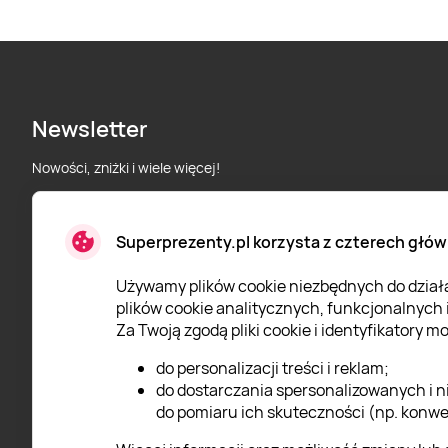
Newsletter
Nowości, zniżki i wiele więcej!
Superprezenty.pl korzysta z czterech głów
* Wyrażam zgodę na przetwarzanie moich danych osobowych
określonych w
Polityce prywatności
Super Prezenty.
Używamy plików cookie niezbędnych do działan
plików cookie analitycznych, funkcjonalnych
Za Twoją zgodą pliki cookie i identyfikatory 
do personalizacji treści i reklam;
do dostarczania spersonalizowanych i n
do pomiaru ich skuteczności (np. konwer