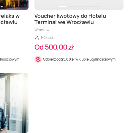
relaks w
Voucher kwotowy do Hotelu
ocławiu
Terminal we Wrocławiu
Wrocław
1-2 osób
Od 500,00 zł
alnościowym
Odbierz od
25,00 zł
w Klubie Lojalnościowym