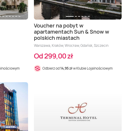
Voucher na pobyt w
apartamentach Sun & Snow w
polskich miastach
Warszawa, Kraków, Wrocław, Gdańsk, Szczecin
Od 299,00 zł
jalnościowym
Odbierz od
14,95 zł
w Klubie Lojalnościowym