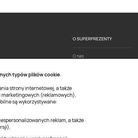
O SUPERPREZENTY
O nas
Aktualności
nych typów plików cookie.
Kariera w Super Prezentach
ia strony internetowej, a także
Blog
 i marketingowych (reklamowych).
Dla firm
mobilne są wykorzystywane:
Klub Lojalnościowy
iespersonalizowanych reklam, a także
Dodaj recenzję
sji).