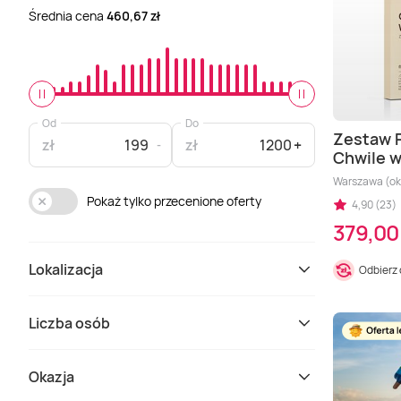
Średnia cena
460,67 zł
Od
Do
Zestaw 
zł
zł
Chwile 
Warszawa (okol
Pokaż tylko przecenione oferty
4,90 (23)
379,00 
Lokalizacja
Odbierz
Liczba osób
Okazja