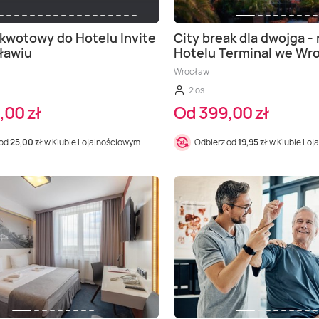
kwotowy do Hotelu Invite
City break dla dwojga - 
ławiu
Hotelu Terminal we Wr
Wrocław
2 os.
,00 zł
Od 399,00 zł
 od
25,00 zł
w Klubie Lojalnościowym
Odbierz od
19,95 zł
w Klubie Loj