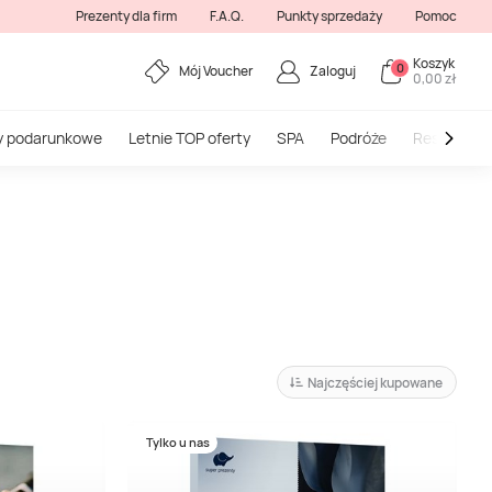
Prezenty dla firm
F.A.Q.
Punkty sprzedaży
Pomoc
Koszyk
0
Mój Voucher
Zaloguj
0,00 zł
y podarunkowe
Letnie TOP oferty
SPA
Podróże
Restauracj
Najczęściej kupowane
Tylko u nas