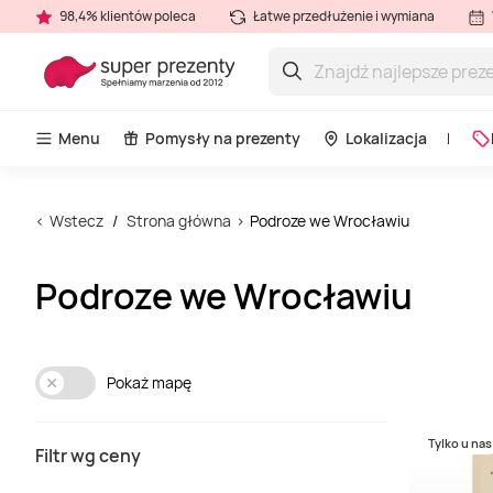
98,4% klientów poleca
Łatwe przedłużenie i wymiana
Menu
Pomysły na prezenty
Lokalizacja
Wstecz
Strona główna
Podroze we Wrocławiu
Podroze we Wrocławiu
Pokaż mapę
Tylko u nas
Filtr wg ceny