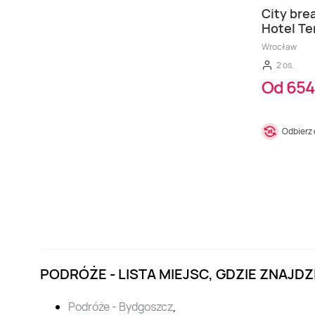
City brea
Hotel Te
Wrocław
2 os.
Od 654
Odbierz
PODRÓŻE - LISTA MIEJSC, GDZIE ZNAJDZ
Podróże - Bydgoszcz
,