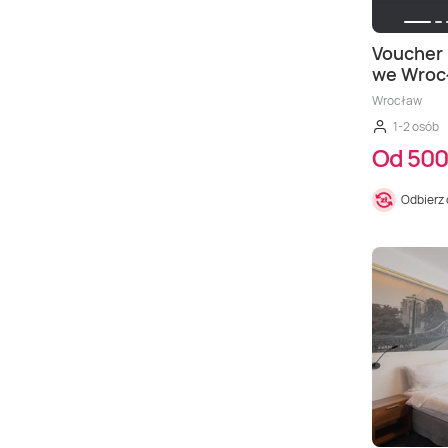
Voucher 
we Wroc
Wrocław
1-2 osób
Od 500
Odbierz