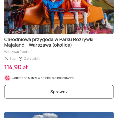
Całodniowa przygoda w Parku Rozrywki
Majaland - Warszawa (okolice)
Warszawa (okolice)
1 os.
Cały dzień
114,90 zł
Odbierz od
5,75 zł
w Klubie Lojalnościowym
Sprawdź