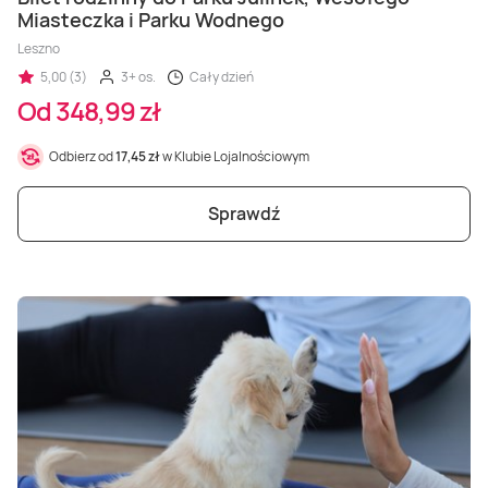
Miasteczka i Parku Wodnego
Leszno
5,00 (3)
3+ os.
Cały dzień
Od 348,99 zł
Odbierz od
17,45 zł
w Klubie Lojalnościowym
Sprawdź