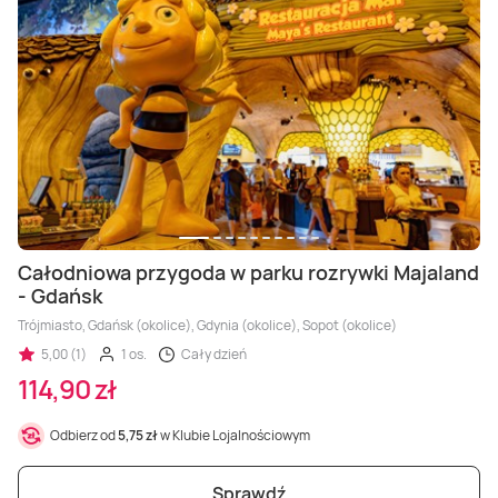
Całodniowa przygoda w parku rozrywki Majaland
- Gdańsk
Trójmiasto, Gdańsk (okolice), Gdynia (okolice), Sopot (okolice)
5,00 (1)
1 os.
Cały dzień
114,90 zł
Odbierz od
5,75 zł
w Klubie Lojalnościowym
Sprawdź