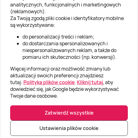
analitycznych, funkcjonalnych i marketingowych
O nas
(reklamowych).
Aktualności
Za Twoją zgodą pliki cookie i identyfikatory mobilne
są wykorzystywane:
Kariera w Super Prezentach
do personalizacji treści i reklam;
Blog
do dostarczania spersonalizowanych i
Dla firm
niespersonalizowanych reklam, a także do
pomiaru ich skuteczności (np. konwersji).
Klub Lojalnościowy
Więcej informacji oraz możliwość zmiany lub
Dodaj recenzję
aktualizacji swoich preferencji znajdziesz
tutaj:
Polityka plików cookie
.
Kliknij tutaj
, aby
dowiedzieć się, jak Google będzie wykorzystywać
Informacje
Twoje dane osobowe.
GRUPA „SUPER PREZENTY“
Zatwierdź wszystkie
Ustawienia plików cookie
|
|
© Super prezenty 2026
info@superprezenty.pl
22 395 57 20