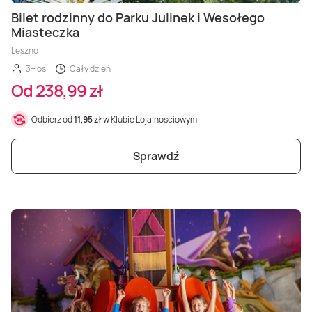
Bilet rodzinny do Parku Julinek i Wesołego
Miasteczka
Leszno
3+ os.
Cały dzień
Od 238,99 zł
Odbierz od
11,95 zł
w Klubie Lojalnościowym
Sprawdź