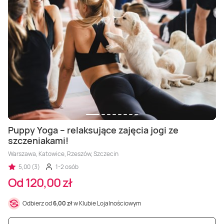
Puppy Yoga – relaksujące zajęcia jogi ze
szczeniakami!
Warszawa, Katowice, Rzeszów, Szczecin
5,00 (3)
1-2 osób
Od 120,00 zł
Odbierz od
6,00 zł
w Klubie Lojalnościowym