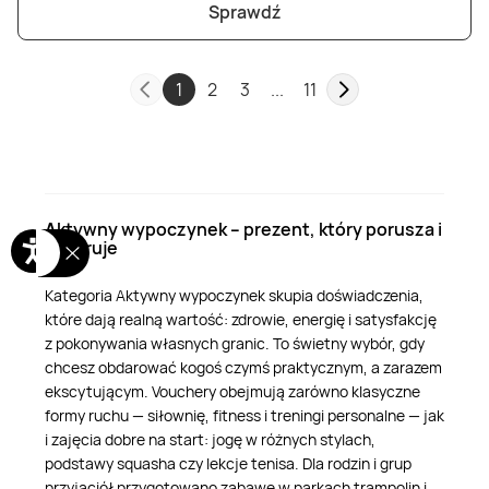
Sprawdź
1
2
3
...
11
Aktywny wypoczynek – prezent, który porusza i
inspiruje
Kategoria Aktywny wypoczynek skupia doświadczenia,
które dają realną wartość: zdrowie, energię i satysfakcję
z pokonywania własnych granic. To świetny wybór, gdy
chcesz obdarować kogoś czymś praktycznym, a zarazem
ekscytującym. Vouchery obejmują zarówno klasyczne
formy ruchu — siłownię, fitness i treningi personalne — jak
i zajęcia dobre na start: jogę w różnych stylach,
podstawy squasha czy lekcje tenisa. Dla rodzin i grup
przyjaciół przygotowano zabawę w parkach trampolin i