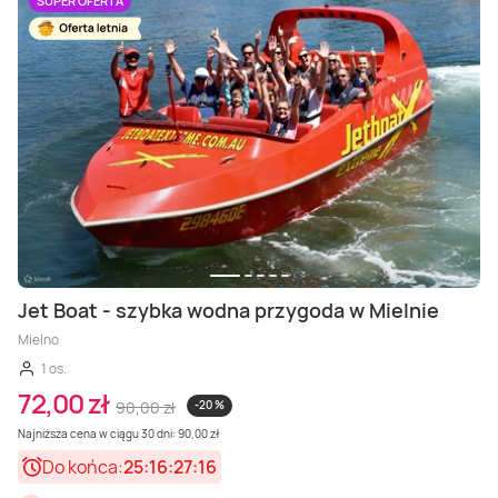
Masaż Karku
SUPER OFERTA
Masaż orientalny
Jet Boat - szybka wodna przygoda w Mielnie
Mielno
1 os.
72,00 zł
90,00 zł
-20 %
Najniższa cena w ciągu 30 dni: 90,00 zł
Do końca:
25:16:27:14