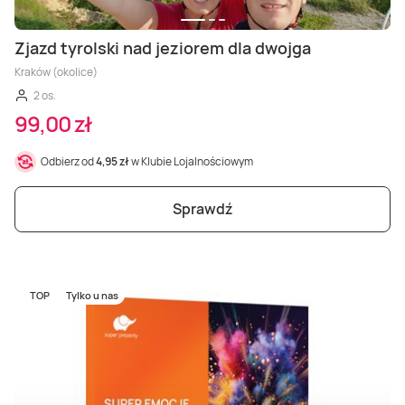
Zjazd tyrolski nad jeziorem dla dwojga
Kraków (okolice)
2 os.
99,00 zł
Odbierz od
4,95 zł
w Klubie Lojalnościowym
Sprawdź
TOP
Tylko u nas