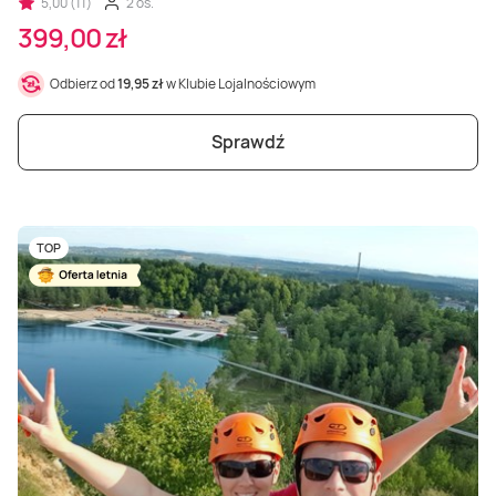
5,00 (11)
2 os.
399,00 zł
Odbierz od
19,95 zł
w Klubie Lojalnościowym
Sprawdź
TOP