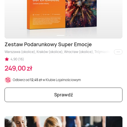
Zestaw Podarunkowy Super Emocje
Warszawa (okolice), Kraków (okolice), Wrocław (okolice), Trójmiasto (okolice), Ł
i inne
4,90 (16)
249,00 zł
Odbierz od
12,45 zł
w Klubie Lojalnościowym
Sprawdź