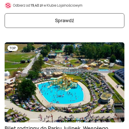
Odbierz od
19,40 zł
w Klubie Lojalnościowym
Sprawdź
TOP
Bilet rodzinny do Parku Julinek, Wesołego