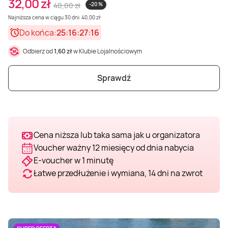
32,00 zł
40,00 zł
-20 %
Weekend w SPA
Masaż klasyczny
Pojazdy specjalne
Fitness
Kurs żeglarski
Najniższa cena w ciągu 30 dni: 40,00 zł
Do końca:
25:16:27:14
Mazury
Masaż pleców
Jazda po torze
Sporty zimowe
Kurs motorowodny
Odbierz od
1,60 zł
w Klubie Lojalnościowym
Masaż sportowy
Jazda czołgiem
Wspinaczka
SUP
Sprawdź
Masaż Shiatsu
Pojazdy militarne
Tenis
Cena niższa lub taka sama jak u organizatora
Masaż Antycellulitowy
Voucher ważny 12 miesięcy od dnia nabycia
E-voucher w 1 minutę
Masaż całego ciała
Łatwe przedłużenie i wymiana, 14 dni na zwrot
Masaż czekoladą