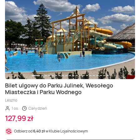
Bilet ulgowy do Parku Julinek, Wesołego
Miasteczka i Parku Wodnego
Leszno
1 os.
Cały dzień
127,99 zł
Odbierz od
6,40 zł
w Klubie Lojalnościowym