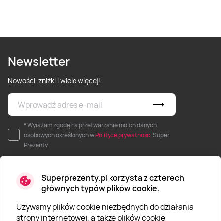
Newsletter
Nowości, zniżki i wiele więcej!
* Wyrażam zgodę na przetwarzanie moich danych
osobowych określonych w
Polityce prywatności
Super
Prezenty.
Superprezenty.pl korzysta z czterech
głównych typów plików cookie.
Używamy plików cookie niezbędnych do działania
O SUPERPREZENTY
strony internetowej, a także plików cookie