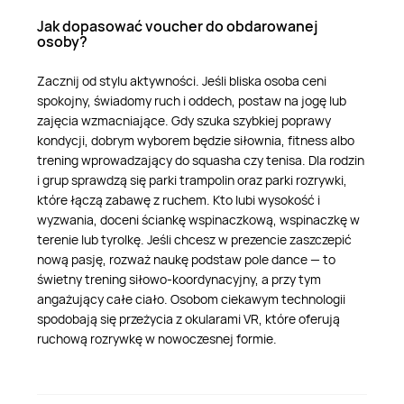
Jak dopasować voucher do obdarowanej
osoby?
Zacznij od stylu aktywności. Jeśli bliska osoba ceni
spokojny, świadomy ruch i oddech, postaw na jogę lub
zajęcia wzmacniające. Gdy szuka szybkiej poprawy
kondycji, dobrym wyborem będzie siłownia, fitness albo
trening wprowadzający do squasha czy tenisa. Dla rodzin
i grup sprawdzą się parki trampolin oraz parki rozrywki,
które łączą zabawę z ruchem. Kto lubi wysokość i
wyzwania, doceni ściankę wspinaczkową, wspinaczkę w
terenie lub tyrolkę. Jeśli chcesz w prezencie zaszczepić
nową pasję, rozważ naukę podstaw pole dance — to
świetny trening siłowo-koordynacyjny, a przy tym
angażujący całe ciało. Osobom ciekawym technologii
spodobają się przeżycia z okularami VR, które oferują
ruchową rozrywkę w nowoczesnej formie.