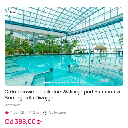
TOP
Całodniowe Tropikalne Wakacje pod Palmami w
Suntago dla Dwojga
Warszawa
4,90 (12)
2 os.
Cały dzień
Od 388,00 zł