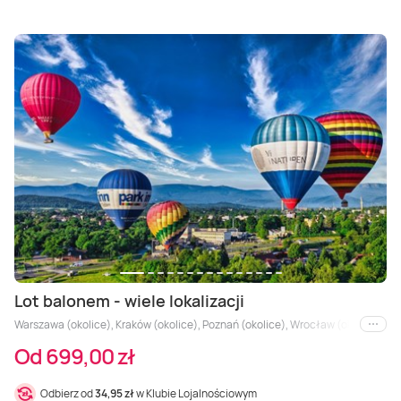
Lot balonem - wiele lokalizacji
Warszawa (okolice), Kraków (okolice), Poznań (okolice), Wrocław (okolice), Trój
i inne
Od 699,00 zł
Odbierz od
34,95 zł
w Klubie Lojalnościowym