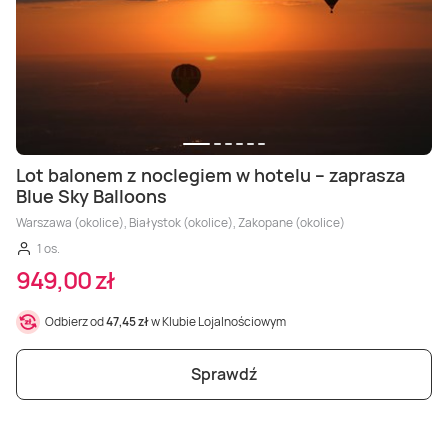
Lot balonem z noclegiem w hotelu – zaprasza
Blue Sky Balloons
Warszawa (okolice), Białystok (okolice), Zakopane (okolice)
1 os.
949,00 zł
Odbierz od
47,45 zł
w Klubie Lojalnościowym
Sprawdź