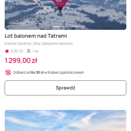
Lot balonem nad Tatrami
Kraków (okolice), Góry, Zakopane (okolice)
5,00 (2)
1 os.
1 299,00 zł
Odbierz od
64,95 zł
w Klubie Lojalnościowym
Sprawdź