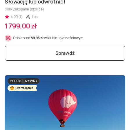
Słowację lub odwrotnie!
Góry, Zakopane (okolice)
4,00 (1)
1 os.
1 799,00 zł
Odbierz od
89,95 zł
w Klubie Lojalnościowym
Sprawdź
EKSKLUZYWNY