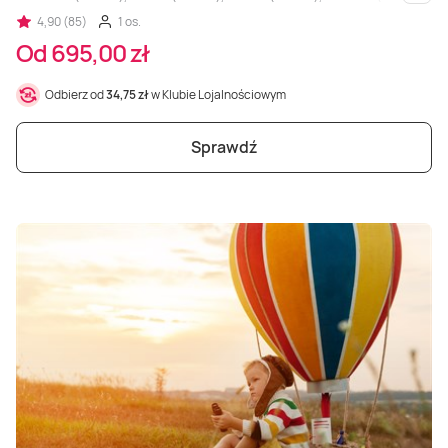
i inne
4,90 (85)
1 os.
Od 695,00 zł
Odbierz od
34,75 zł
w Klubie Lojalnościowym
Sprawdź