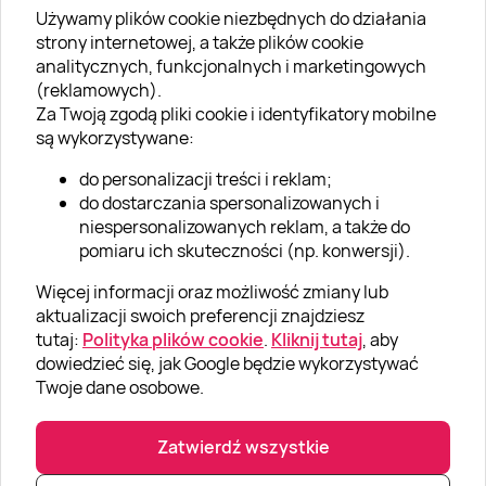
Używamy plików cookie niezbędnych do działania
O SUPERPREZENTY
strony internetowej, a także plików cookie
analitycznych, funkcjonalnych i marketingowych
O nas
(reklamowych).
Aktualności
Za Twoją zgodą pliki cookie i identyfikatory mobilne
są wykorzystywane:
Kariera w Super Prezentach
do personalizacji treści i reklam;
Blog
do dostarczania spersonalizowanych i
Dla firm
niespersonalizowanych reklam, a także do
pomiaru ich skuteczności (np. konwersji).
Klub Lojalnościowy
Więcej informacji oraz możliwość zmiany lub
Dodaj recenzję
aktualizacji swoich preferencji znajdziesz
tutaj:
Polityka plików cookie
.
Kliknij tutaj
, aby
dowiedzieć się, jak Google będzie wykorzystywać
Informacje
Twoje dane osobowe.
GRUPA „SUPER PREZENTY“
Zatwierdź wszystkie