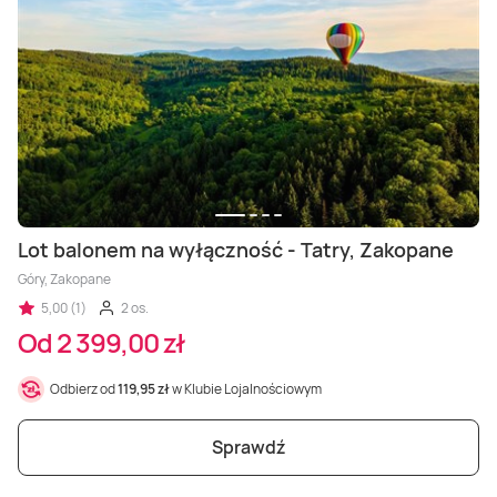
Lot balonem na wyłączność - Tatry, Zakopane
Góry, Zakopane
5,00 (1)
2 os.
Od 2 399,00 zł
Odbierz od
119,95 zł
w Klubie Lojalnościowym
Sprawdź