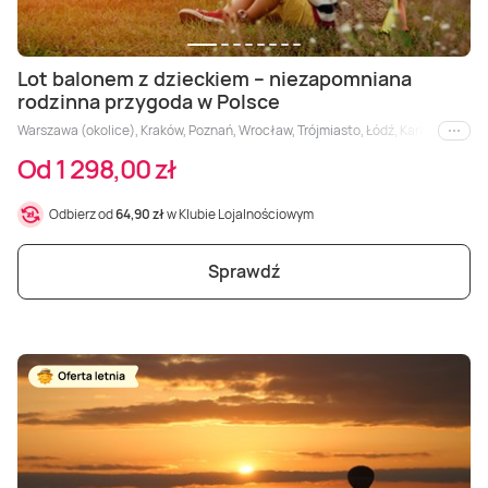
Lot balonem z dzieckiem – niezapomniana
rodzinna przygoda w Polsce
Warszawa (okolice), Kraków, Poznań, Wrocław, Trójmiasto, Łódź, Karkonosze, Ka
i inne
Od 1 298,00 zł
Odbierz od
64,90 zł
w Klubie Lojalnościowym
Sprawdź