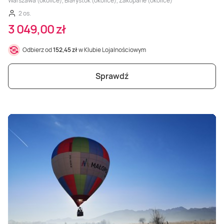
Warszawa (okolice), Białystok (okolice), Zakopane (okolice)
2 os.
3 049,00 zł
Odbierz od
152,45 zł
w Klubie Lojalnościowym
Sprawdź