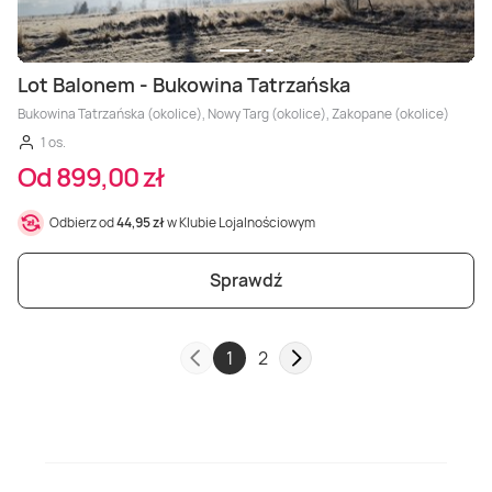
Lot Balonem - Bukowina Tatrzańska
Bukowina Tatrzańska (okolice), Nowy Targ (okolice), Zakopane (okolice)
1 os.
Od 899,00 zł
Odbierz od
44,95 zł
w Klubie Lojalnościowym
Sprawdź
1
2