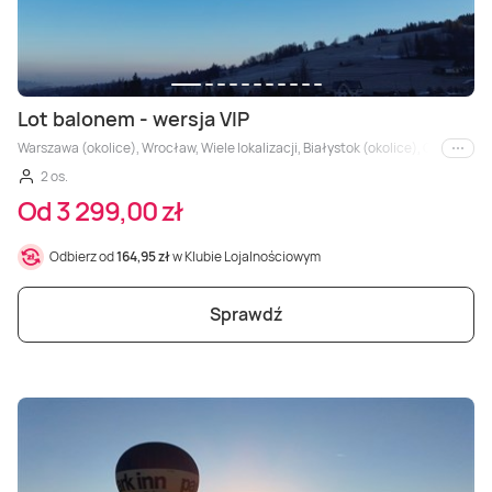
Lot balonem - wersja VIP
Warszawa (okolice), Wrocław, Wiele lokalizacji, Białystok (okolice), Opole, Za
i inne
2 os.
Od 3 299,00 zł
Odbierz od
164,95 zł
w Klubie Lojalnościowym
Sprawdź