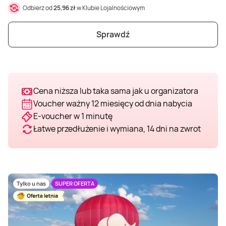
Odbierz od
25,96 zł
w Klubie Lojalnościowym
Weekend w SPA
Masaż klasyczny
Pojazdy specjalne
Fitness
Kurs żeglarski
Sprawdź
Mazury
Masaż pleców
Jazda po torze
Sporty zimowe
Kurs motorowodny
Masaż sportowy
Jazda czołgiem
Wspinaczka
SUP
Cena niższa lub taka sama jak u organizatora
Voucher ważny 12 miesięcy od dnia nabycia
Masaż Shiatsu
Pojazdy militarne
Tenis
E-voucher w 1 minutę
Łatwe przedłużenie i wymiana, 14 dni na zwrot
Masaż Antycellulitowy
Masaż całego ciała
Tylko u nas
SUPER OFERTA
Masaż czekoladą