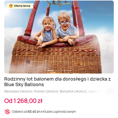
Rodzinny lot balonem dla dorosłego i dziecka z
Blue Sky Balloons
Warszawa (okolice), Poznań (okolice), Białystok (okolice), Leszno (okolice), Z
i inne
Od 1 268,00 zł
Odbierz od
63,40 zł
w Klubie Lojalnościowym