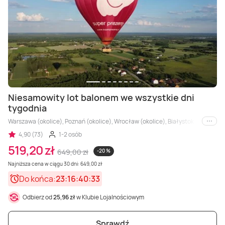
Masaż Karku
Masaż orientalny
Niesamowity lot balonem we wszystkie dni
tygodnia
Warszawa (okolice), Poznań (okolice), Wrocław (okolice), Białystok (okolice), 
i inne
4,90 (73)
1-2 osób
519,20 zł
649,00 zł
-20 %
Najniższa cena w ciągu 30 dni: 649,00 zł
Do końca:
23:16:40:32
Odbierz od
25,96 zł
w Klubie Lojalnościowym
Sprawdź