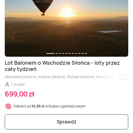
Lot Balonem o Wschodzie Słońca - loty przez
cały tydzień
Warszawa (okolice), Kraków (okolice), Poznań (okolice), Wrocław (okolice), Łódź
i inne
1-2 osób
699,00 zł
Odbierz od
34,95 zł
w Klubie Lojalnościowym
Sprawdź