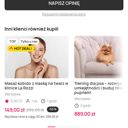
NAPISZ OPINIĘ
Regulamin dodawania opinii
Inni klienci również kupili
TOP
Tylko u nas
Masaż kobido z maską na twarz w
Trening dla psa – rozwijaj
klinice La Rozzi
umiejętności i buduj relację
pupilem!
Warszawa
Warszawa
5,00 (7)
1 os.
1 godz.
2 godz.
149,00 zł
299,00 zł
-50 %
889,00 zł
Najniższa cena w ciągu 30 dni: 299,00 zł