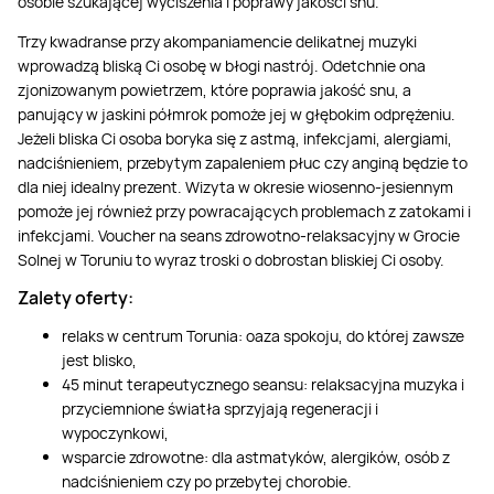
osobie szukającej wyciszenia i poprawy jakości snu.
Trzy kwadranse przy akompaniamencie delikatnej muzyki
wprowadzą bliską Ci osobę w błogi nastrój. Odetchnie ona
zjonizowanym powietrzem, które poprawia jakość snu, a
panujący w jaskini półmrok pomoże jej w głębokim odprężeniu.
Jeżeli bliska Ci osoba boryka się z astmą, infekcjami, alergiami,
nadciśnieniem, przebytym zapaleniem płuc czy anginą będzie to
dla niej idealny prezent. Wizyta w okresie wiosenno-jesiennym
pomoże jej również przy powracających problemach z zatokami i
infekcjami. Voucher na seans zdrowotno-relaksacyjny w Grocie
Solnej w Toruniu to wyraz troski o dobrostan bliskiej Ci osoby.
Zalety oferty:
relaks w centrum Torunia: oaza spokoju, do której zawsze
jest blisko,
45 minut terapeutycznego seansu: relaksacyjna muzyka i
przyciemnione światła sprzyjają regeneracji i
wypoczynkowi,
wsparcie zdrowotne: dla astmatyków, alergików, osób z
nadciśnieniem czy po przebytej chorobie.