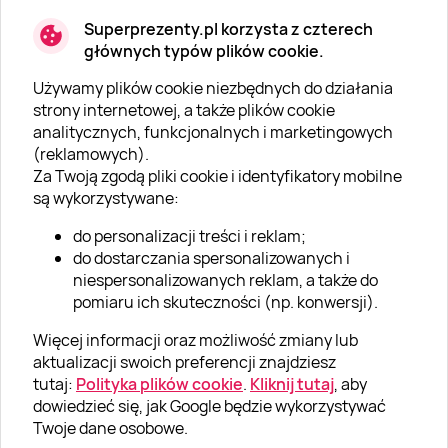
Superprezenty.pl korzysta z czterech
głównych typów plików cookie.
Używamy plików cookie niezbędnych do działania
O SUPERPREZENTY
strony internetowej, a także plików cookie
analitycznych, funkcjonalnych i marketingowych
O nas
(reklamowych).
Aktualności
Za Twoją zgodą pliki cookie i identyfikatory mobilne
są wykorzystywane:
Kariera w Super Prezentach
do personalizacji treści i reklam;
Blog
do dostarczania spersonalizowanych i
Dla firm
niespersonalizowanych reklam, a także do
pomiaru ich skuteczności (np. konwersji).
Klub Lojalnościowy
Więcej informacji oraz możliwość zmiany lub
Dodaj recenzję
aktualizacji swoich preferencji znajdziesz
tutaj:
Polityka plików cookie
.
Kliknij tutaj
, aby
dowiedzieć się, jak Google będzie wykorzystywać
Informacje
Twoje dane osobowe.