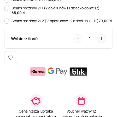
Weekend w SPA
Masaż klasyczny
Pojazdy specjalne
Fitness
Kurs żeglarski
Seans rodzinny 2+1 (2 opiekunów i 1 dziecko do lat 12)
65,00
zł
Seans rodzinny 2+2 ( 2 opiekunów i 2 dzieci do lat 12)
79,00
zł
Mazury
Masaż pleców
Jazda po torze
Sporty zimowe
Kurs motorowodny
−
+
Wybierz ilość
1
Masaż sportowy
Jazda czołgiem
Wspinaczka
SUP
Masaż Shiatsu
Pojazdy militarne
Tenis
Masaż Antycellulitowy
Masaż całego ciała
Masaż czekoladą
Cena niższa lub taka
Voucher ważny 12
sama jak u organizatora
miesięcy od dnia nabycia