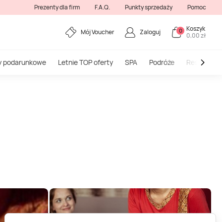
Prezenty dla firm
F.A.Q.
Punkty sprzedaży
Pomoc
Koszyk
0
Mój Voucher
Zaloguj
0,00 zł
y podarunkowe
Letnie TOP oferty
SPA
Podróże
Restauracj