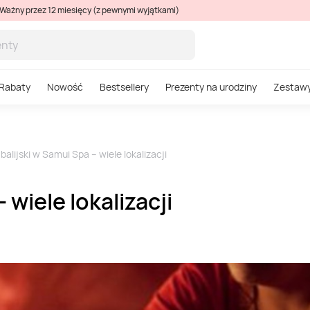
Ważny przez 12 miesięcy (z pewnymi wyjątkami)
Rabaty
Nowość
Bestsellery
Prezenty na urodziny
Zestaw
alijski w Samui Spa – wiele lokalizacji
 wiele lokalizacji