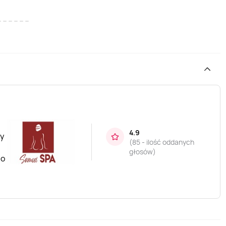
4.9
my
(
85 - ilość oddanych
głosów
)
no