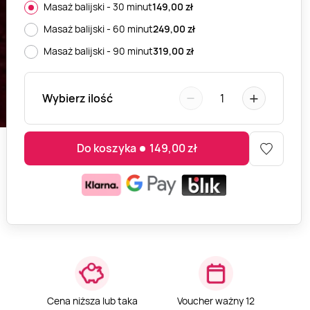
Masaż balijski - 30 minut
149,00
zł
Masaż balijski - 60 minut
249,00
zł
Masaż balijski - 90 minut
319,00
zł
−
+
Wybierz ilość
1
Do koszyka
149,00
zł
Cena niższa lub taka
Voucher ważny 12