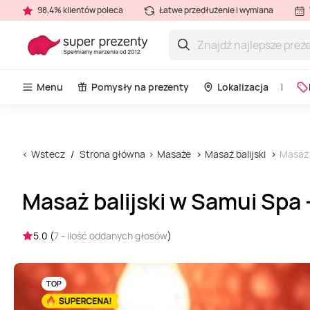
98,4% klientów poleca
Łatwe przedłużenie i wymiana
Menu
Pomysły na prezenty
Lokalizacja
Wstecz
Strona główna
Masaże
Masaż balijski
Masaż b
Masaż balijski w Samui Spa –
5.0 (
7 - ilość oddanych głosów
)
TOP