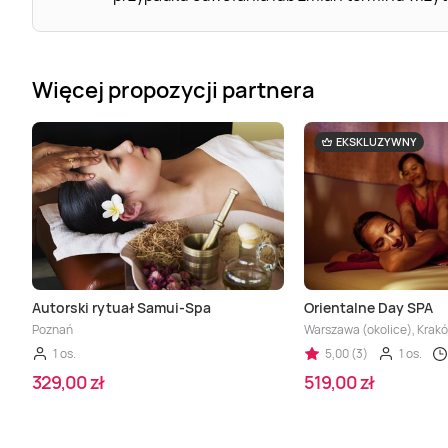
Więcej propozycji partnera
EKSKLUZYWNY
Autorski rytuał Samui-Spa
Orientalne Day SPA
Poznań
Warszawa (okolice), Krakó
1 os.
5,00 (3)
1 os.
329,00 zł
519,00 zł