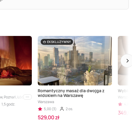
EKSKLUZYWNY
Romantyczny masaż dla dwojga z
Wybier
widokiem na Warszawę
w, Poznań, Łódź, Gdańsk, Katowice
Warszawa
i inne
Warszawa
1,5 godz.
4,80 
5,00 (3)
2 os.
349,00
529,00 zł