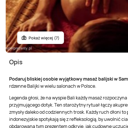
Pokaż więcej (7)
Opis
Podaruj bliskiej osobie wyjątkowy masaż balijski w Sam
rdzenne Balijki w wielu salonach w Polsce.
Legenda głosi, że na wyspie Bali każdy masaż rozpoczyn
przyjmującego dotyk. Ten starożytny rytuał łączy akupre
zmysły daleko od codziennych trosk. Każdy ruch dłoni to p
indonezyjskie spotykają się z refleksologią, by uwolnić c
obdarowana tym prezentem odkryje, jak cudowne uczuci