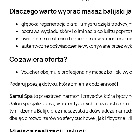
Dlaczego warto wybrać masaż balijski j
głęboka regeneracja ciała i umysłu dzięki tradycy
poprawa wyglądu skóry i eliminacja cellulitu poprz
uwolnienie od stresu i bezsenności w atmosferze cis
autentyczne doświadczenie wykonywane przez wykwa
Co zawiera oferta?
Voucher obejmuje profesjonalny masaż balijski wyk
Podaruj poezję dotyku, która zmienia codzienność!
Samui Spa
to przestrzeń harmonii zmysłów, która łączy
Salon specjalizuje się w autentycznych masażach orien
tym rdzenne Balijki oraz masażystki z doświadczeniem zdo
dbając o rozwój zarówno sfery duchowej, jak i fizycznej kl
Miejsca realizacji usługi: