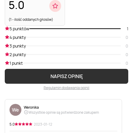
5.0
(1 - ilość oddanych głosów)
5 punktów
1
4 punkty
0
3 punkty
0
2 punkty
0
1 punkt
0
NAPISZ OPINIĘ
Regulamin dodawania opinii
Weronika
We
Wszystkie opinie są potwierdzone zakupem
5.0
· 2023-01-12