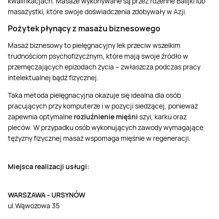
kwalifikacjach. Masaże wykonywane są przez rdzenne Balijki lub
masażystki, które swoje doświadczenia zdobywały w Azji.
Pożytek płynący z masażu biznesowego
Masaż biznesowy to pielęgnacyjny lek przeciw wszelkim
trudnościom psychofizycznym, które mają swoje źródło w
przemęczających epizodach życia – zwłaszcza podczas pracy
intelektualnej bądź fizycznej.
Taka metoda pielęgnacyjna okazuje się idealna dla osób
pracujących przy komputerze i w pozycji siedzącej, ponieważ
zapewnia optymalne
rozluźnienie mięśni
szyi, karku oraz
pleców. W przypadku osób wykonujących zawody wymagające
tężyzny fizycznej masaż wspomaga mięśnie w regeneracji.
Miejsca realizacji usługi:
WARSZAWA - URSYNÓW
ul.Wąwozowa 35