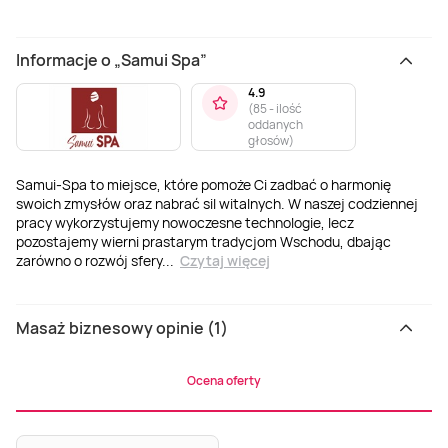
Informacje o „Samui Spa”
4.9
(
85 - ilość
oddanych
głosów
)
Samui-Spa to miejsce, które pomoże Ci zadbać o harmonię
swoich zmysłów oraz nabrać sil witalnych. W naszej codziennej
pracy wykorzystujemy nowoczesne technologie, lecz
pozostajemy wierni prastarym tradycjom Wschodu, dbając
zarówno o rozwój sfery
...
Czytaj więcej
Masaż biznesowy opinie (1)
Ocena oferty