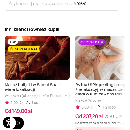
Czy ta recenzja była dla ciebie pomocna?
0
0
Inni klienci również kupili
TOP
SUPER OFERTA
Masaż balijski w Samui Spa –
Rytuał SPA-peeling całego 
wiele lokalizacji
+ relaksacyjny masaż całeg
ciała w Klinice Anny Pikura
Warszawa (okolice), Kraków, Poznań, Łódź, Gdańsk, Katowice
i inne
Kraków, Wrocław
5,00 (7)
1 os.
5,00 (1)
1-2 osób
Od 149,00 zł
Od 207,20 zł
259,00 zł
-
Najniższa cena w ciągu 30 dni: 259,00 zł