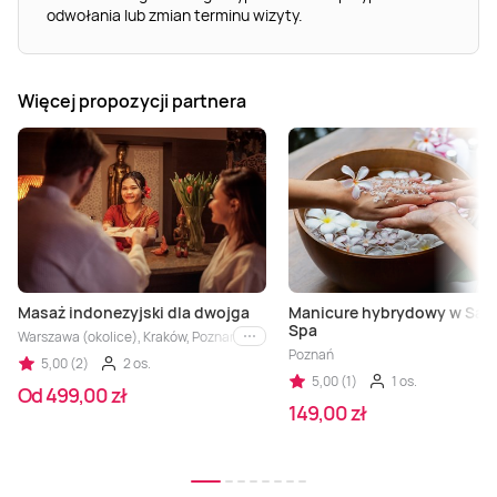
odwołania lub zmian terminu wizyty.
Więcej propozycji partnera
Masaż indonezyjski dla dwojga
Manicure hybrydowy w Sam
Spa
Warszawa (okolice), Kraków, Poznań, Łódź, Gdańsk, Katowice
i inne
Poznań
5,00 (2)
2 os.
5,00 (1)
1 os.
Od 499,00 zł
149,00 zł