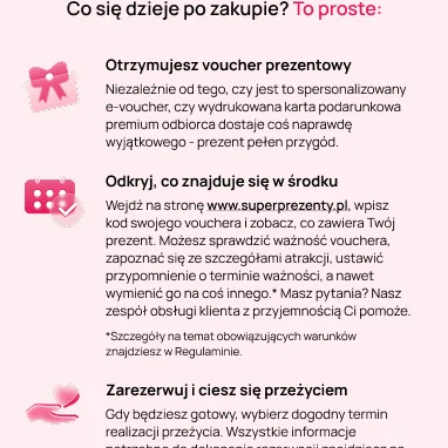
Masaż Karku
Masaż orientalny