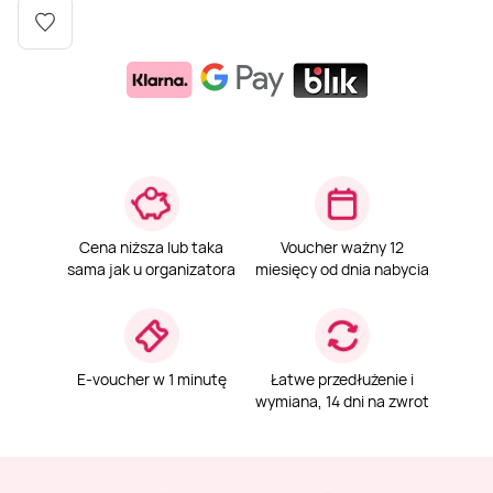
Weekend w SPA
Masaż klasyczny
Pojazdy specjalne
Fitness
Kurs żeglarski
Mazury
Masaż pleców
Jazda po torze
Sporty zimowe
Kurs motorowodny
Masaż sportowy
Jazda czołgiem
Wspinaczka
SUP
Masaż Shiatsu
Pojazdy militarne
Tenis
Cena niższa lub taka
Voucher ważny 12
sama jak u organizatora
miesięcy od dnia nabycia
Masaż Antycellulitowy
Masaż całego ciała
E-voucher w 1 minutę
Łatwe przedłużenie i
wymiana, 14 dni na zwrot
Masaż czekoladą