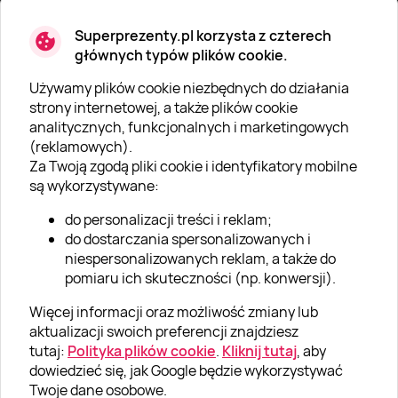
Prezenty.
Superprezenty.pl korzysta z czterech
głównych typów plików cookie.
Używamy plików cookie niezbędnych do działania
strony internetowej, a także plików cookie
O SUPERPREZENTY
analitycznych, funkcjonalnych i marketingowych
(reklamowych).
O Super Prezentach
Za Twoją zgodą pliki cookie i identyfikatory mobilne
są wykorzystywane:
Kariera
do personalizacji treści i reklam;
Blog
do dostarczania spersonalizowanych i
Dla firm
niespersonalizowanych reklam, a także do
pomiaru ich skuteczności (np. konwersji).
Klub Lojalnościowy
Więcej informacji oraz możliwość zmiany lub
Dodaj recenzję
aktualizacji swoich preferencji znajdziesz
tutaj:
Polityka plików cookie
.
Kliknij tutaj
, aby
dowiedzieć się, jak Google będzie wykorzystywać
Informacje
Twoje dane osobowe.