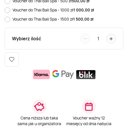
Voucher do Thai Bali Spa - 500 zł
500,00
zł
Weekend w SPA
Masaż klasyczny
Pojazdy specjalne
Fitness
Kurs żeglarski
Voucher do Thai Bali Spa - 1000 zł
1 000,00
zł
Voucher do Thai Bali Spa - 1500 zł
1 500,00
zł
Mazury
Masaż pleców
Jazda po torze
Sporty zimowe
Kurs motorowodny
−
+
Wybierz ilość
1
Masaż sportowy
Jazda czołgiem
Wspinaczka
SUP
Masaż Shiatsu
Pojazdy militarne
Tenis
Masaż Antycellulitowy
Masaż całego ciała
Masaż czekoladą
Cena niższa lub taka
Voucher ważny 12
sama jak u organizatora
miesięcy od dnia nabycia