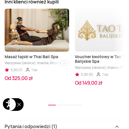
Inni klienci również kupili
Masaż tajski w Thai Bali Spa
Voucher kwotowy w Tao Tao
Balijskie Spa
Warszawa (okolice), Kraków, Wrocław, Trójmiasto, Łódź, Gdańsk
i inne
Warszawa (okolice), Kraków, Pozn
5,00 (1)
1 os.
5,00 (5)
1 os.
Od 325,00 zł
Od 149,00 zł
Pytania i odpowiedzi (1)