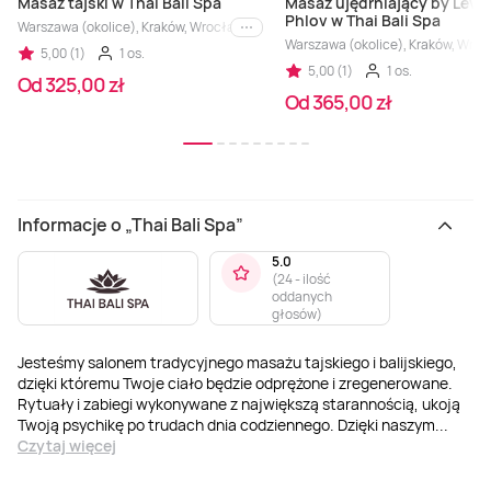
Masaż tajski w Thai Bali Spa
Masaż ujędrniający by Leva
Phlov w Thai Bali Spa
Warszawa (okolice), Kraków, Wrocław, Trójmiasto, Łódź, Gdańsk
i inne
Warszawa (okolice), Kraków, Wrocł
5,00 (1)
1 os.
5,00 (1)
1 os.
Od 325,00 zł
Od 365,00 zł
Informacje o „Thai Bali Spa”
5.0
(
24 - ilość
oddanych
głosów
)
Jesteśmy salonem tradycyjnego masażu tajskiego i balijskiego,
dzięki któremu Twoje ciało będzie odprężone i zregenerowane.
Rytuały i zabiegi wykonywane z największą starannością, ukoją
Twoją psychikę po trudach dnia codziennego. Dzięki naszym
...
Czytaj więcej