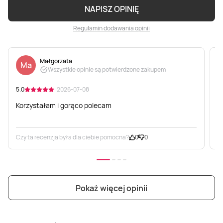
NAPISZ OPINIĘ
Regulamin dodawania opinii
Małgorzata
Ma
Wszystkie opinie są potwierdzone zakupem
5.0
· 2026-07-08
5
Korzystałam i gorąco polecam
S
Czy ta recenzja była dla ciebie pomocna?
0
0
C
Pokaż więcej opinii