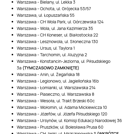
Warszawa - Bielany, ul. Lekka 3
Warszawa - Ochota, ul. Grójecka 53/57
Warszawa, ul. Łopuszańska 55
Warszawa - CH Wola Park, ul. Górczewska 124
Warszawa - Wola, ul. Jana Kazimierza 35
Warszawa - CH Koneser, ul. Białostocka 22
Warszawa - Lesznowola, ul. Słoneczna 130
Warszawa - Ursus, ul. Taylora 1
Warszawa - Tarchomin, ul. Aluzyjna 2
Warszawa - Konstancin-Jeziorna, ul. Piłsudskiego
3a
(TYMCZASOWO ZAMKNIĘTE)
Warszawa - Anin, ul. Żegańska 18
Warszawa - Legionowo, ul. Jagiellońska 16b
Warszawa - Łomianki, ul. Warszawska 214
Warszawa - Piaseczno, ul. Warszawska 8
Warszawa - Wesoła, ul. Trakt Brzeski 60c
Warszawa - Wołomin, ul. Adama Mickiewicza 10
Warszawa - Józefów, ul. Józefa Piłsudskiego 120
Warszawa - Ursynów, ul. Komisji Edukacji Narodowej 36
Warszawa - Pruszków, ul. Bolesława Prusa 60
Warszawa - CH Janki, ul. Mszczonowska 3
(WKRÓTCE