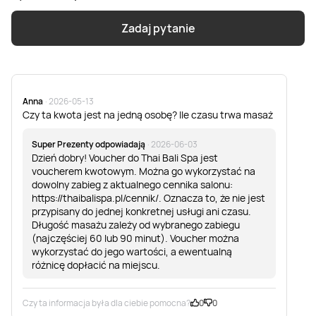
Zadaj pytanie
Anna
· 2026-05-13
Czy ta kwota jest na jedną osobę? Ile czasu trwa masaż
Super Prezenty odpowiadają
· 2026-06-03
Dzień dobry! Voucher do Thai Bali Spa jest
voucherem kwotowym. Można go wykorzystać na
dowolny zabieg z aktualnego cennika salonu:
https://thaibalispa.pl/cennik/. Oznacza to, że nie jest
przypisany do jednej konkretnej usługi ani czasu.
Długość masażu zależy od wybranego zabiegu
(najczęściej 60 lub 90 minut). Voucher można
wykorzystać do jego wartości, a ewentualną
różnicę dopłacić na miejscu.
Czy ta informacja była dla ciebie pomocna?
0
0