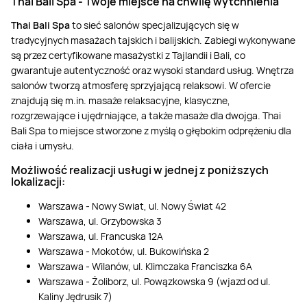
Thai Bali Spa
-
Twoje miejsce na chwilę wytchnienia
Thai Bali Spa
to sieć salonów specjalizujących się w
tradycyjnych masażach tajskich i balijskich. Zabiegi wykonywane
są przez certyfikowane masażystki z Tajlandii i Bali, co
gwarantuje autentyczność oraz wysoki standard usług. Wnętrza
salonów tworzą atmosferę sprzyjającą relaksowi. W ofercie
znajdują się m.in. masaże relaksacyjne, klasyczne,
rozgrzewające i ujędrniające, a także masaże dla dwojga. Thai
Bali Spa to miejsce stworzone z myślą o głębokim odprężeniu dla
ciała i umysłu.
Możliwość realizacji usługi w jednej z poniższych
lokalizacji:
Warszawa - Nowy Swiat, ul. Nowy Świat 42
Warszawa, ul. Grzybowska 3
Warszawa, ul. Francuska 12A
Warszawa - Mokotów, ul. Bukowińska 2
Warszawa - Wilanów, ul. Klimczaka Franciszka 6A
Warszawa - Żoliborz, ul. Powązkowska 9 (wjazd od ul.
Kaliny Jędrusik 7)