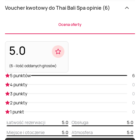
Voucher kwotowy do Thai Bali Spa opinie (6)
Ocena oferty
5.0
(6 - ilość oddanych głosów)
5 punktów
6
4 punkty
0
3 punkty
0
2 punkty
0
1 punkt
0
Łatwość rezerwacji
5.0
Obsługa
5.0
Miejsce i otoczenie
5.0
Atmosfera
5.0