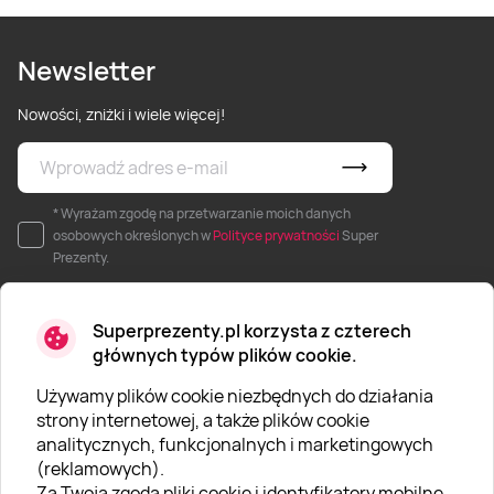
Newsletter
Nowości, zniżki i wiele więcej!
* Wyrażam zgodę na przetwarzanie moich danych
osobowych określonych w
Polityce prywatności
Super
Prezenty.
Superprezenty.pl korzysta z czterech
głównych typów plików cookie.
Używamy plików cookie niezbędnych do działania
O SUPERPREZENTY
strony internetowej, a także plików cookie
analitycznych, funkcjonalnych i marketingowych
O nas
(reklamowych).
Aktualności
Za Twoją zgodą pliki cookie i identyfikatory mobilne