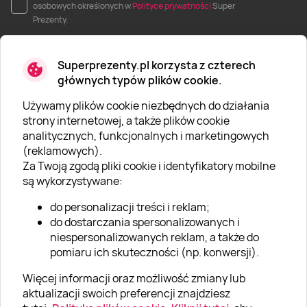
osobowych określonych w
Polityce prywatności
Super
Prezenty.
Superprezenty.pl korzysta z czterech
głównych typów plików cookie.
Używamy plików cookie niezbędnych do działania
O SUPERPREZENTY
strony internetowej, a także plików cookie
analitycznych, funkcjonalnych i marketingowych
O nas
(reklamowych).
Aktualności
Za Twoją zgodą pliki cookie i identyfikatory mobilne
są wykorzystywane:
Kariera w Super Prezentach
do personalizacji treści i reklam;
Blog
do dostarczania spersonalizowanych i
Dla firm
niespersonalizowanych reklam, a także do
pomiaru ich skuteczności (np. konwersji).
Klub Lojalnościowy
Więcej informacji oraz możliwość zmiany lub
Dodaj recenzję
aktualizacji swoich preferencji znajdziesz