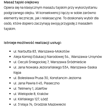
Masaż tajski olejkowy
Opiera się na klasycznym masażu tajskim przy wykorzystaniu
podgrzanego olejku. W konsekwencji łączy w sobie zarówno
elementy lecznicze, jak i relaksacyjne. To doskonały wybór dla
osób, które dopiero zaczynają swoją przygodę z masażem
tajskim.
Istnieje możliwość realizacji usługi:
ul. Narbutta 83, Warszawa-Mokotów
Aleja Komisji Edukacji Narodowej 54., Warszawa-Ursynów
ul. Cecylii Śniegockiej 7, Warszawa Śródmieście
ul. Jana Nowaka Jeziorańskiego 53A, Warszawa-Saska
Kępa
ul. Bolesława Prusa 30, Konstancin-Jeziorna
ul. Jana Pawła II 45, Piaseczno
ul. Telimeny 1, Józefów
ul. Wielopole 8, Kraków
ul. Kilińskiego 127, Łódź
ul. 3 Maja 74, Grodzisk Mazowiecki