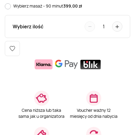
Wybierz masaż - 90 minut
399,00
zł
Weekend w SPA
Masaż klasyczny
Pojazdy specjalne
Fitness
Kurs żeglarski
−
+
Wybierz ilość
1
Mazury
Masaż pleców
Jazda po torze
Sporty zimowe
Kurs motorowodny
Masaż sportowy
Jazda czołgiem
Wspinaczka
SUP
Masaż Shiatsu
Pojazdy militarne
Tenis
Masaż Antycellulitowy
Masaż całego ciała
Cena niższa lub taka
Voucher ważny 12
sama jak u organizatora
miesięcy od dnia nabycia
Masaż czekoladą