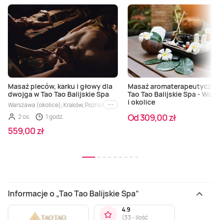
Masaż pleców, karku i głowy dla
Masaż aromaterapeutyczny
dwojga w Tao Tao Balijskie Spa
Tao Tao Balijskie Spa - War
i okolice
Warszawa (okolice), Kraków, Poznań, Łódź, Grodzisk Mazowiecki, Konin, Płock
i inne
Od 309,00 zł
2 os.
1 godz.
559,00 zł
Informacje o „Tao Tao Balijskie Spa”
4.9
(
33 - ilość