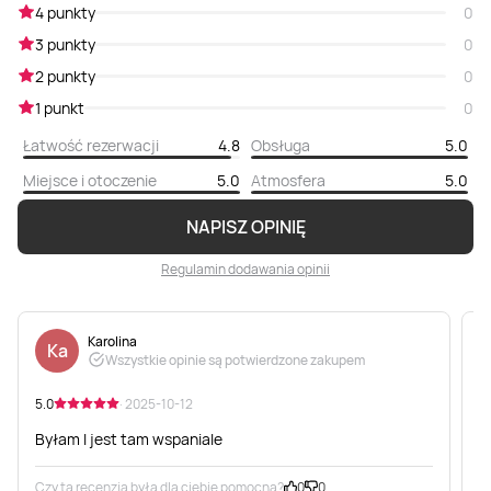
4 punkty
0
3 punkty
0
2 punkty
0
1 punkt
0
Łatwość rezerwacji
4.8
Obsługa
5.0
Miejsce i otoczenie
5.0
Atmosfera
5.0
NAPISZ OPINIĘ
Regulamin dodawania opinii
Karolina
Ka
Wszystkie opinie są potwierdzone zakupem
5.0
· 2025-10-12
5
Byłam I jest tam wspaniale
S
Czy ta recenzja była dla ciebie pomocna?
0
0
C