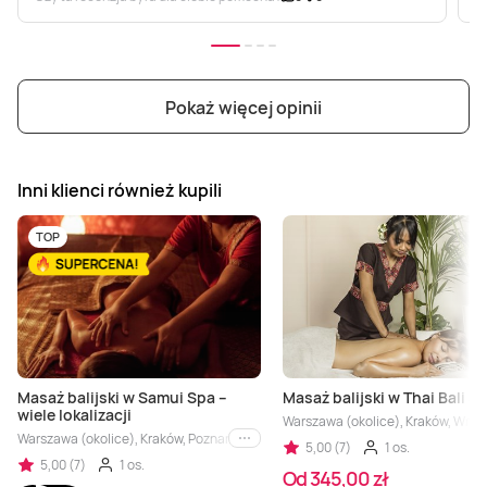
Pokaż więcej opinii
Inni klienci również kupili
TOP
Masaż balijski w Samui Spa –
Masaż balijski w Thai Bali S
wiele lokalizacji
Warszawa (okolice), Kraków, Wrocł
Warszawa (okolice), Kraków, Poznań, Łódź, Gdańsk, Katowice
i inne
5,00 (7)
1 os.
5,00 (7)
1 os.
Od 345,00 zł