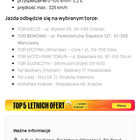
przyspieszenie 0-100 km/h: 3,2 s,
prędkość max.: 325 km/h.
Jazda odbędzie się na wybranym torze:
TOR KIELCE – ul. Wykień 95, 26-085 Ćmińsk
,
TOR BEMOWO – ul. Powstańców Śląskich 127, 01-355
Warszawa
,
TOR KRZYWA (Wrocław) – Osła 1 JA, 59-706 Osła
,
TOR MOTO-PARK TORUŃ – ul. Bielańska 66, 87-100 Toruń
TOR SŁOMCZYN - Słomczyn Grójec 05-600
Tor Bednary (Poznań) - Bednary 17, Pobiedziska
Tor Łódź - Przy DK 71, Stryków Kiełmina
MotoPark Kraków - Rzepakowa 4R, Kraków
Ważne informacje