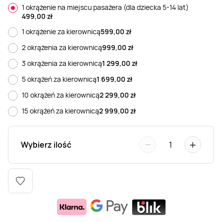
1 okrążenie na miejscu pasażera (dla dziecka 5-14 lat)
Weekend w SPA
Masaż klasyczny
Pojazdy specjalne
Fitness
Kurs żeglarski
499,00
zł
1 okrążenie za kierownicą
599,00
zł
Mazury
Masaż pleców
Jazda po torze
Sporty zimowe
Kurs motorowodny
2 okrążenia za kierownicą
999,00
zł
3 okrążenia za kierownicą
1 299,00
zł
Masaż sportowy
Jazda czołgiem
Wspinaczka
SUP
5 okrążeń za kierownicą
1 699,00
zł
10 okrążeń za kierownicą
2 299,00
zł
Masaż Shiatsu
Pojazdy militarne
Tenis
15 okrążeń za kierownicą
2 999,00
zł
Masaż Antycellulitowy
−
+
Wybierz ilość
1
Masaż całego ciała
Masaż czekoladą