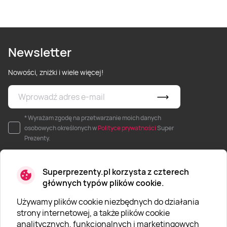
Newsletter
Nowości, zniżki i wiele więcej!
* Wyrażam zgodę na przetwarzanie moich danych
osobowych określonych w
Polityce prywatności
Super
Prezenty.
Superprezenty.pl korzysta z czterech
głównych typów plików cookie.
Używamy plików cookie niezbędnych do działania
O SUPERPREZENTY
strony internetowej, a także plików cookie
analitycznych, funkcjonalnych i marketingowych
O nas