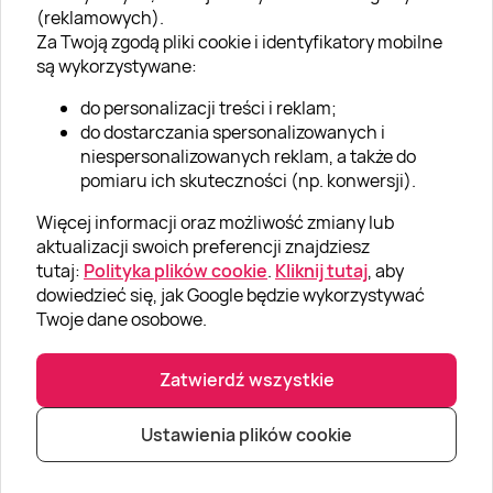
(reklamowych).
Aktualności
Za Twoją zgodą pliki cookie i identyfikatory mobilne
są wykorzystywane:
Kariera w Super Prezentach
do personalizacji treści i reklam;
Blog
do dostarczania spersonalizowanych i
Dla firm
niespersonalizowanych reklam, a także do
pomiaru ich skuteczności (np. konwersji).
Klub Lojalnościowy
Więcej informacji oraz możliwość zmiany lub
Dodaj recenzję
aktualizacji swoich preferencji znajdziesz
tutaj:
Polityka plików cookie
.
Kliknij tutaj
, aby
dowiedzieć się, jak Google będzie wykorzystywać
Informacje
Twoje dane osobowe.
GRUPA „SUPER PREZENTY“
Zatwierdź wszystkie
Ustawienia plików cookie
|
|
© Super prezenty 2026
info@superprezenty.pl
22 395 57 20
Polityka prywatności
|
Mapa strony