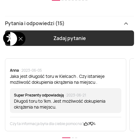
Pytania i odpowiedzi (15)
Zadaj pytanie
Anna
· 2023-06-05
Do
Jaka jest długość toru w Kielcach . Czy istanieje
Je
możliwość dokupienia okrążenia na miejscu .
Super Prezenty odpowiadają
· 2023-06-21
Długoś toru to 1km. Jest możliwość dokupienia
okrążenia na miejscu.
Czy ta informacja była dla ciebie pomocna?
0
4
Cz