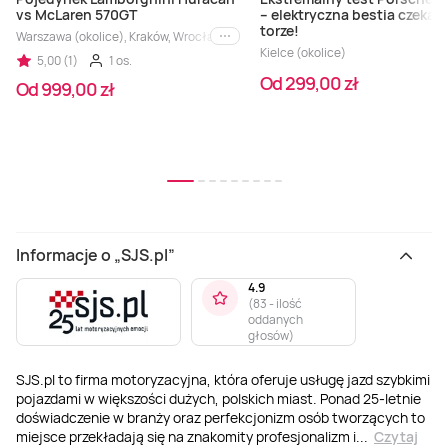
vs McLaren 570GT
– elektryczna bestia czeka 
torze!
Warszawa (okolice), Kraków, Wrocław (okolice), Łódź, Kielce, Toruń
i inne
Kielce (okolice)
5,00 (1)
1 os.
Od 299,00 zł
Od 999,00 zł
Informacje o „SJS.pl”
4.9
(
83 - ilość
oddanych
głosów
)
SJS.pl to firma motoryzacyjna, która oferuje usługę jazd szybkimi
pojazdami w większości dużych, polskich miast. Ponad 25-letnie
doświadczenie w branży oraz perfekcjonizm osób tworzących to
miejsce przekładają się na znakomity profesjonalizm i
...
Czytaj