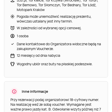
SJS.pl, Tor Kielce, Tor Krzywa (Wrocław), Tor Toruń,
Tor Bemowo, Tor Słomczyn, Tor Bednary, Tor Łódź,
Motopark Kraków
Pogoda może uniemożliwić realizację prezentu,
wówczas ustalany jest inny termin.
W zależności od wybranej opcji cenowej.
1 osoba
Dane kontaktowe do Organizatora widoczne będą na
zakupionym Voucherze.
12 miesięcy od dnia nabycia
Wygodny ubiór oraz buty na płaskiej podeszwie.
Inne informacje
Przy rezerwacji podaj organizatorowi 18-cyfrowy numer.
Na realizację weź ze sobą voucher. Wymagane jest
ważne prawo jazdy kat. B. Odwołanie wizyty później niż 7