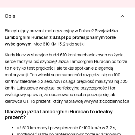
Opis
Ekscytujący prezent motoryzacyjny w Polsce?
Przejażdżka
Lamborghini Huracan z SJS.pl po profesjonalnym torze
wyścigowym.
Moc 610 KM i 3,2 s do setki!
Kiedy klucz w stacyjce budzi 610 koni mechanicznych do życia,
serce zaczyna bić szybciej! Jazda Lamborghini Huracan po torze
to nie tylko test prędkości, ale także spotkanie z legendą
motoryzacji. Ten włoski supersamochód rozpędza się do 100
km/h w zaledwie 3,2 sekundy i osiąga prędkość maksymalną 325
km/h. Luksusowe wnętrze, perfekcyjna przyczepność i tor
wyścigowy sprawią, że obdarowana osoba poczuje się jak
kierowca GT. To prezent, który naprawdę wyrywa z codzienności!
Dlaczego jazda Lamborghini Huracan to idealny
prezent?
aż 610 km mocy i przyspieszenie 0-100 km/h w 3,2 s,
możliwość jazdy po profesjonalnym torze wyścigowym,