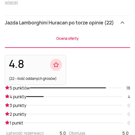
więcej
Jazda Lamborghini Huracan po torze opinie (22)
Ocena oferty
4.8
(22 - ilość oddanych głosów)
5 punktów
18
4 punkty
4
3 punkty
0
2 punkty
0
1 punkt
0
Łatwość rezerwacji
5.0
Obsługa
5.0