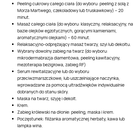
Peeling cukrowy całego ciała (do wyboru: peeling z solą z
Morza Martwego, czekoladowy lub truskawkowy) – 20
minut.
Masaż całego ciała (do wyboru: klasyczny, relaksacyjny, na
bazie olejków egzotycznych, gorącymi kamieniami,
aromatycznymi olejkami) – 60 minut.
Relaksacyjno-odprężający masaż twarzy, szyi lub dekoltu.
Wybrany dowolny zabieg na twarz (do wyboru:
mikrodermabrazja diamentowa, peeling kawitacyjny,
mezoterapia bezigłowa, zabieg RF)
Serum rewitalizacyjne lub do wyboru
przeciwzmarszczkowe, lub uszczelniające naczynka,
wprowadzane za pomocą ultradźwięków indywidualnie
dobranych do stanu skóry.
Maska na twarz, szyję i dekolt.
Krem.
Zabieg królewski na dłonie: peeling, maska i krem.
Poczęstunek: filiżanka aromatycznej herbaty, kawa lub
lampka wina.