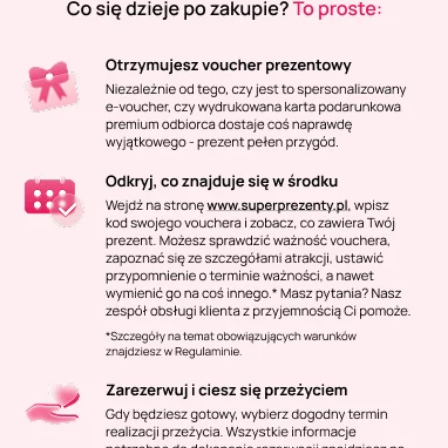
Masaż Karku
Masaż orientalny