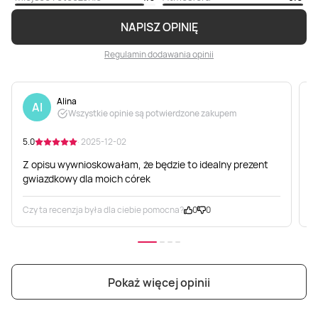
NAPISZ OPINIĘ
Regulamin dodawania opinii
Alina
Al
Wszystkie opinie są potwierdzone zakupem
5.0
· 2025-12-02
4
Z opisu wywnioskowałam, że będzie to idealny prezent
F
gwiazdkowy dla moich córek
Czy ta recenzja była dla ciebie pomocna?
0
0
C
Pokaż więcej opinii