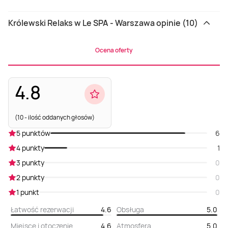
Królewski Relaks w Le SPA - Warszawa opinie (10)
Ocena oferty
4.8
(10 - ilość oddanych głosów)
5 punktów
6
4 punkty
1
3 punkty
0
2 punkty
0
1 punkt
0
Łatwość rezerwacji
4.6
Obsługa
5.0
Miejsce i otoczenie
4.6
Atmosfera
5.0