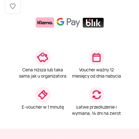
Weekend w SPA
Masaż klasyczny
Pojazdy specjalne
Fitness
Kurs żeglarski
Mazury
Masaż pleców
Jazda po torze
Sporty zimowe
Kurs motorowodny
Masaż sportowy
Jazda czołgiem
Wspinaczka
SUP
Masaż Shiatsu
Pojazdy militarne
Tenis
Cena niższa lub taka
Voucher ważny 12
sama jak u organizatora
miesięcy od dnia nabycia
Masaż Antycellulitowy
Masaż całego ciała
E-voucher w 1 minutę
Łatwe przedłużenie i
wymiana, 14 dni na zwrot
Masaż czekoladą