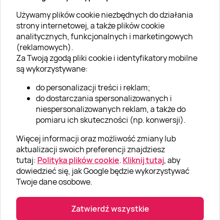
Używamy plików cookie niezbędnych do działania
O SUPERPREZENTY
strony internetowej, a także plików cookie
analitycznych, funkcjonalnych i marketingowych
O nas
(reklamowych).
Aktualności
Za Twoją zgodą pliki cookie i identyfikatory mobilne
są wykorzystywane:
Kariera w Super Prezentach
do personalizacji treści i reklam;
Blog
do dostarczania spersonalizowanych i
Dla firm
niespersonalizowanych reklam, a także do
pomiaru ich skuteczności (np. konwersji).
Klub Lojalnościowy
Więcej informacji oraz możliwość zmiany lub
Dodaj recenzję
aktualizacji swoich preferencji znajdziesz
tutaj:
Polityka plików cookie
.
Kliknij tutaj
, aby
dowiedzieć się, jak Google będzie wykorzystywać
Informacje
Twoje dane osobowe.
GRUPA „SUPER PREZENTY“
Zatwierdź wszystkie