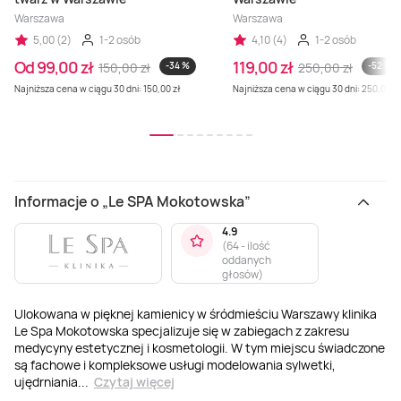
Warszawa
Warszawa
5,00 (2)
1-2 osób
4,10 (4)
1-2 osób
Od 99,00 zł
119,00 zł
150,00 zł
-34 %
250,00 zł
-52 %
Najniższa cena w ciągu 30 dni: 150,00 zł
Najniższa cena w ciągu 30 dni: 250,00 zł
Informacje o „Le SPA Mokotowska”
4.9
(
64 - ilość
oddanych
głosów
)
Ulokowana w pięknej kamienicy w śródmieściu Warszawy klinika
Le Spa Mokotowska specjalizuje się w zabiegach z zakresu
medycyny estetycznej i kosmetologii. W tym miejscu świadczone
są fachowe i kompleksowe usługi modelowania sylwetki,
ujędrniania
...
Czytaj więcej