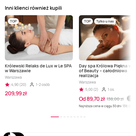
Inni klienci również kupili
TOP
TOP
Tylko u nas
Królewski Relaks de Lux w Le SPA
Day spa Królowa Piękna w 
w Warszawie
of Beauty – całodniowa
realizacja
Warszawa
Warszawa
4,90 (20)
1-2 osób
5,00 (2)
1 os.
209,99 zł
Od 89,70 zł
138,00 zł
-35 
Najniższa cena w ciągu 30 dni: 138,00 zł