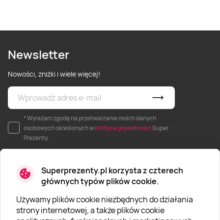
Newsletter
Nowości, zniżki i wiele więcej!
* Wyrażam zgodę na przetwarzanie moich danych
osobowych określonych w
Polityce prywatności
Super
Prezenty.
Superprezenty.pl korzysta z czterech
głównych typów plików cookie.
Używamy plików cookie niezbędnych do działania
O SUPERPREZENTY
strony internetowej, a także plików cookie