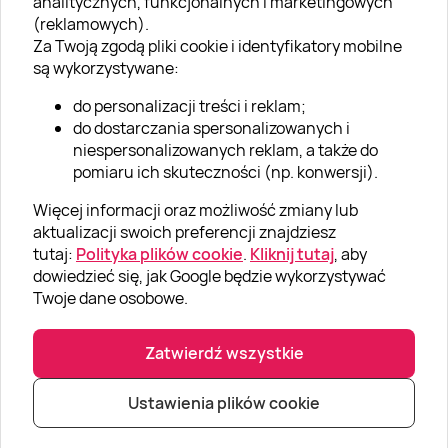
analitycznych, funkcjonalnych i marketingowych
O nas
(reklamowych).
Aktualności
Za Twoją zgodą pliki cookie i identyfikatory mobilne
są wykorzystywane:
Kariera w Super Prezentach
do personalizacji treści i reklam;
Blog
do dostarczania spersonalizowanych i
Dla firm
niespersonalizowanych reklam, a także do
pomiaru ich skuteczności (np. konwersji).
Klub Lojalnościowy
Więcej informacji oraz możliwość zmiany lub
Dodaj recenzję
aktualizacji swoich preferencji znajdziesz
tutaj:
Polityka plików cookie
.
Kliknij tutaj
, aby
dowiedzieć się, jak Google będzie wykorzystywać
Informacje
Twoje dane osobowe.
GRUPA „SUPER PREZENTY“
Zatwierdź wszystkie
Ustawienia plików cookie
|
|
© Super prezenty 2026
info@superprezenty.pl
22 395 57 20
Polityka prywatności
|
Mapa strony