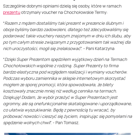
Szczególnie dobrymi opiniami dzielą się osoby, które w ramach
prezentu
otrzymały voucher na Chochołowskie Termy:
“
Razem z mężem dostaliśmy taki prezent w prezencie ślubnym i
oboje byliśmy bardzo zadowoleni, dlatego też zdecydowaliśmy się
podarować takie vouchery naszym znajomym w dniu ich ślubu, aby
po tym całym stresie związanym z przygotowaniem tak ważnej dla
nich uroczystości, mogli się zrelaksować
”.
- Pani Katarzyna
“
Dzięki Super Prezentom spędziłem wyjątkowy dzień na Termach
Chochołowskich wspólnie z rodziną. Super Prezenty to firma
bardzo elastyczna pod względem realizacji i wymiany voucherów.
Podczas wyboru zamiennika w sklepie internetowym skorzystać
mogłem ze sporej promocji, która spowodowała, że bilety
kosztowały znacznie mniej niż według cennika na termach.
Dziękuję! Dodam, że wybór przeżyć w Super Prezentach jest
ogromny, ale są one
funkcjonalnie skatalogowane i uporządkowane,
co ułatwia wyszukiwanie. Będę z pewnością tu wracać, by
próbować nowości i cieszyć się życiem, inspirując się pomysłami na
spędzenie wolnych chwil
”.
- Pan Tomasz.