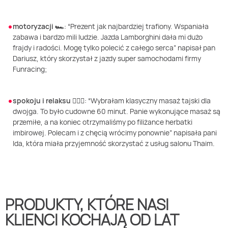
Masaż Karku
motoryzacji 🏎️
:
“Prezent jak najbardziej trafiony. Wspaniała
Masaż orientalny
zabawa i bardzo mili ludzie.
Jazda Lamborghini dała mi dużo
frajdy i radości. Mogę tylko polecić
z całego serca
”
napisał pan
Dariusz, który skorzystał z jazdy super samochodami firmy
Funracing
;
spokoju i relaksu 💆🏻‍♀️
:
“Wybr
ałam klasyczny masaż tajski dla
dwojga. To było cudowne 60 minut.
Panie wykonujące masaż są
przemiłe, a na koniec otrzymaliśmy po filiżance
herbatki
imbirowej. Polecam i z chęcią wrócimy ponownie
”
napisała pani
Ida, która miała przyjemność skorzystać z usług salonu
Thaim
.
PRODUKTY, KTÓRE NASI
KLIENCI KOCHAJĄ OD LAT