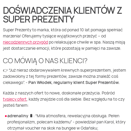
DOŚWIADCZENIA KLIENTÓW Z
Weekend w SPA
Masaż klasyczny
Pojazdy specjalne
Fitness
Kurs żeglarski
SUPER PREZENTY
Mazury
Masaż pleców
Jazda po torze
Sporty zimowe
Kurs motorowodny
Super Prezenty to marka, która od ponad 10 lat pomaga spełniać
marzenia! Oferujemy tysiące wyjątkowych przeżyć – od
niecodzien
nych przygód
po relaksujące chwile w spa. Naszą misją
Masaż sportowy
Jazda czołgiem
Wspinaczka
SUP
jest dostarczanie emocji, które pozostają w pamięci na zawsze.
CO MÓWIĄ O NAS KLIENCI?
Masaż Shiatsu
Pojazdy militarne
Tenis
👉 “
Już nieraz obdarowywałem krewnych
superprezentem
, jestem
zadowolony z tej formy prezentów
,
zawsze można znaleźć coś
Masaż Antycellulitowy
ciekawego
”.
-
Pan Włodek
, regularny klient Super Prezentów.
Każda z naszych ofert to nowe, doskonałe przeżycia. Pośród
Masaż całego ciała
tysięcy ofert
, każdy znajdzie coś dla siebie. Bez względu na to czy
jesteś fanem
:
Masaż czekoladą
adrenaliny 🔋
:
“Miła atmosfera, rewelacyjna obsługa. Pełen
profesjonalizm, polecam każdemu
”
- powiedział pan Karol, który
otrzymał voucher na skok na bungee
w Gdańsku
;