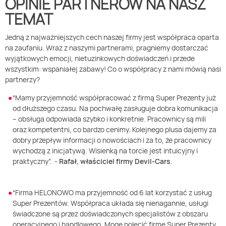
OPINIE PARTNERÓW NA NASZ
TEMAT
Jedną z najważniejszych cech naszej firmy jest współpraca oparta
na zaufaniu
.
Wraz z naszymi partnerami, pragniemy dostarczać
wyjątkowych emocji, nietuzinkowych doświadczeń i przede
wszystkim: ws
paniałej zabawy! Co o współpracy z nami mówią nasi
partnerzy?
“
Mamy przyjemność współpracować z firmą Super Prezenty już
od dłuższego czasu. Na pochwałę zasługuje dobra komunikacja
– obsługa odpowiada szybko i konkretnie. Pracownicy są mili
oraz kompetentni, co bardzo cenimy. Kolejnego plusa dajemy za
dobry przepływ informacji o nowościach i za to, że pracownicy
wychodzą z inicjatywą. Wisienką na torcie jest intuicyjny i
praktyczny
”.
-
Rafał, właściciel firmy
Devil-Cars
.
“
Firma HELONOWO ma przyjemność od 6 lat korzystać z usług
Super Prezentów. Współpraca układa się nienagannie, usługi
świadczone są przez doświadczonych specjalistów z obszaru
operacyjnego i handlowego. Mogę polecić firmę Super Prezenty