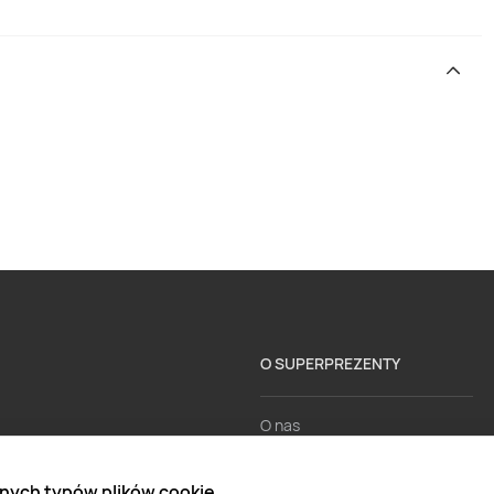
O SUPERPREZENTY
O nas
Aktualności
nych typów plików cookie.