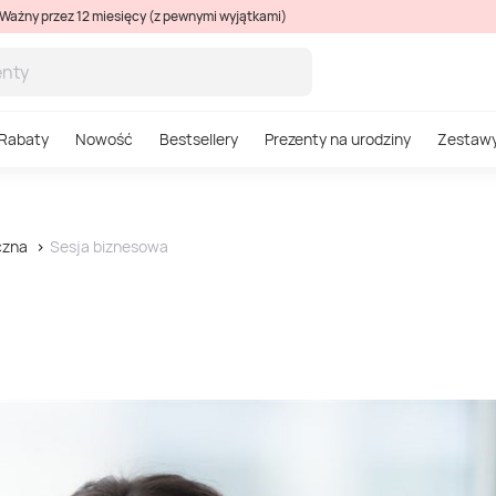
Ważny przez 12 miesięcy (z pewnymi wyjątkami)
Rabaty
Nowość
Bestsellery
Prezenty na urodziny
Zestaw
czna
Sesja biznesowa