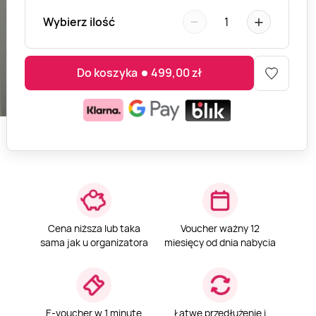
−
+
Wybierz ilość
1
Do koszyka
499,00
zł
Cena niższa lub taka
Voucher ważny 12
sama jak u organizatora
miesięcy od dnia nabycia
E-voucher w 1 minutę
Łatwe przedłużenie i