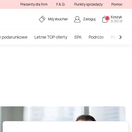
Prezenty dla firm
F.A.Q.
Punkty sprzedaży
Pomoc
Koszyk
0
Mój Voucher
Zaloguj
0,00 zł
y podarunkowe
Letnie TOP oferty
SPA
Podróże
Restauracj