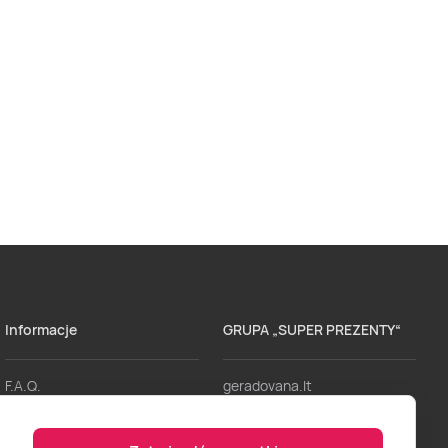
Informacje
GRUPA „SUPER PREZENTY“
F.A.Q.
geradovana.lt
Dostawa
lieliskadavana.lv