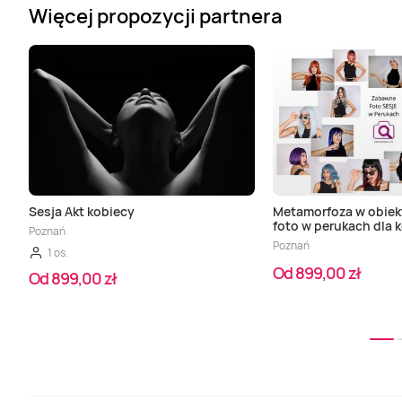
Więcej propozycji partnera
Sesja Akt kobiecy
Metamorfoza w obiekt
foto w perukach dla 
Poznań
Poznań
1 os.
Od 899,00 zł
Od 899,00 zł