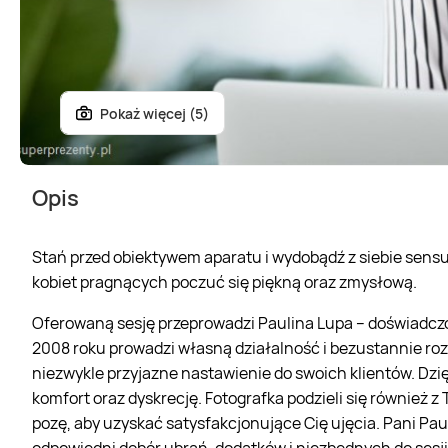
Pokaż więcej (5)
Opis
Stań przed obiektywem aparatu i wydobądź z siebie sensu
kobiet pragnących poczuć się piękną oraz zmysłową.
Oferowaną sesję przeprowadzi Paulina Lupa – doświadczona
2008 roku prowadzi własną działalność i bezustannie rozw
niezwykle przyjazne nastawienie do swoich klientów. Dzi
komfort oraz dyskrecję. Fotografka podzieli się również 
pozę, aby uzyskać satysfakcjonujące Cię ujęcia. Pani Paul
odpowiedni dobór ubrań, dodatków i niezbędnych do sesj