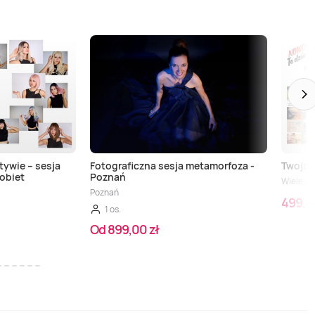
ywie – sesja
Fotograficzna sesja metamorfoza -
Twoja 
kobiet
Poznań
Wiele lok
Poznań
499,0
1 os.
Od 899,00 zł