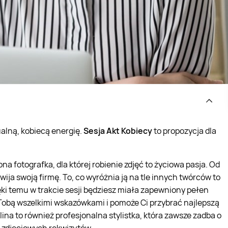
alną, kobiecą energię.
Sesja Akt Kobiecy
to propozycja dla
 fotografka, dla której robienie zdjęć to życiowa pasja. Od
ija swoją firmę. To, co wyróżnia ją na tle innych twórców to
ęki temu w trakcie sesji będziesz miała zapewniony pełen
z Tobą wszelkimi wskazówkami i pomoże Ci przybrać najlepszą
ina to również profesjonalna stylistka, która zawsze zadba o
i zdjęciowych rekwizytów.