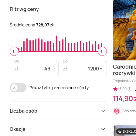
Filtr wg ceny
Średnia cena
728,07 zł
Od
Do
Całodni
zł
zł
rozrywki
Trójmiasto, Gd
Pokaż tylko przecenione oferty
5,00 (1)
114,90 
Liczba osób
Odbierz
Okazja
EKSKL