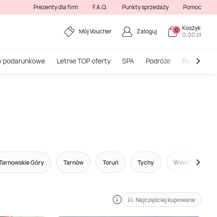
Prezenty dla firm
F.A.Q.
Punkty sprzedaży
Pomoc
Koszyk
0
Mój Voucher
Zaloguj
0,00 zł
y podarunkowe
Letnie TOP oferty
SPA
Podróże
Restauracj
Tarnowskie Góry
Tarnów
Toruń
Tychy
Wieliczka
Najczęściej kupowane