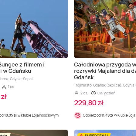
Bungee z filmem i
Całodniowa przygoda w
i w Gdańsku
rozrywki Majaland dla d
Gdańsk
dańsk, Gdynia, Sopot
Trójmiasto, Gdańsk (okolice), Gdynia 
1 os.
2 os.
Cały dzień
 zł
229,80 zł
 od
19,95 zł
w Klubie Lojalnościowym
Odbierz od
11,49 zł
w Klubie Loj