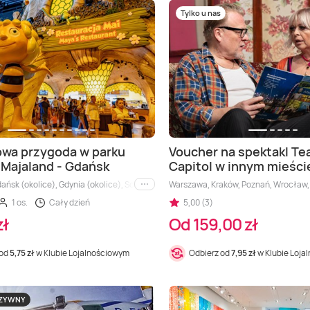
Tylko u nas
owa przygoda w parku
Voucher na spektakl Te
 Majaland - Gdańsk
Capitol w innym mieści
ańsk (okolice), Gdynia (okolice), Sopot (okolice)
Warszawa, Kraków, Poznań, Wrocław, T
i inne
1 os.
Cały dzień
5,00 (3)
zł
Od 159,00 zł
 od
5,75 zł
w Klubie Lojalnościowym
Odbierz od
7,95 zł
w Klubie Loja
UZYWNY