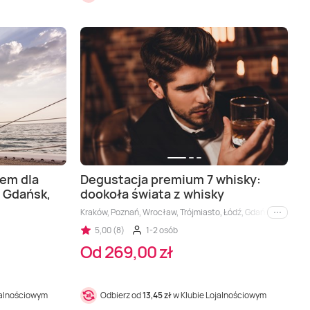
nem dla
Degustacja premium 7 whisky:
 Gdańsk,
dookoła świata z whisky
Kraków, Poznań, Wrocław, Trójmiasto, Łódź, Gdańsk, Gdynia, 
i inne
5,00 (8)
1-2 osób
Od 269,00 zł
jalnościowym
Odbierz od
13,45 zł
w Klubie Lojalnościowym