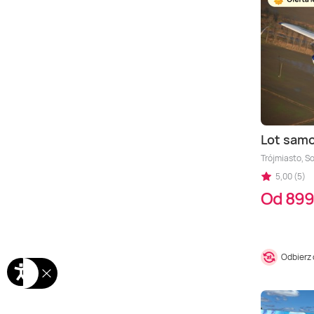
Lot sam
Trójmiasto, S
5,00 (5)
Od 899
Odbierz