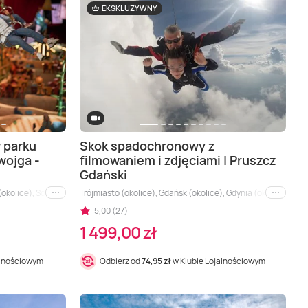
EKSKLUZYWNY
 parku
Skok spadochronowy z
wojga -
filmowaniem i zdjęciami | Pruszcz
Gdański
(okolice), Sopot (okolice)
Trójmiasto (okolice), Gdańsk (okolice), Gdynia (okolice), Mor
i inne
i inne
5,00 (27)
1 499,00 zł
alnościowym
Odbierz od
74,95 zł
w Klubie Lojalnościowym