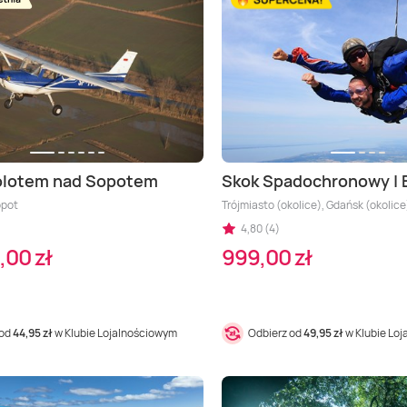
olotem nad Sopotem
Skok Spadochronowy | E
opot
Trójmiasto (okolice), Gdańsk (okolice
4,80 (4)
,00 zł
999,00 zł
 od
44,95 zł
w Klubie Lojalnościowym
Odbierz od
49,95 zł
w Klubie Lo