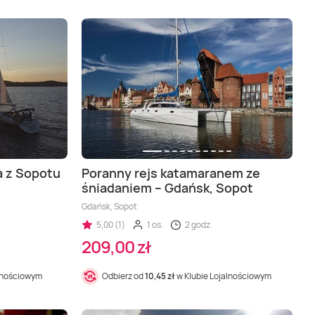
a z Sopotu
Poranny rejs katamaranem ze
śniadaniem – Gdańsk, Sopot
Gdańsk, Sopot
5,00 (1)
1 os.
2 godz.
209,00 zł
alnościowym
Odbierz od
10,45 zł
w Klubie Lojalnościowym