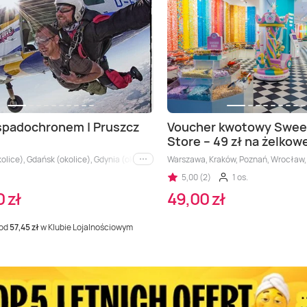
spadochronem | Pruszcz
Voucher kwotowy Sweet
Store – 49 zł na żelkow
olice), Gdańsk (okolice), Gdynia (okolice), Morze, Sopot (okolice)
Warszawa, Kraków, Poznań, Wrocław, W
i inne
5,00 (2)
1 os.
0 zł
49,00 zł
 od
57,45 zł
w Klubie Lojalnościowym