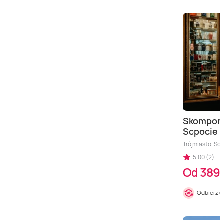
Skompon
Sopocie
Trójmiasto, S
5,00 (2)
Od 389
Odbierz