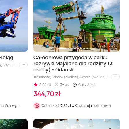
lbląg
Całodniowa przygoda w parku
rozrywki Majaland dla rodziny (3
), Gdynia (okolice), Morze (okolice), Sopot (okolice)
i inne
osoby) - Gdańsk
Trójmiasto, Gdańsk (okolice), Gdynia (okolice), Sopot (okolic
i inne
5,00 (1)
3+ os.
Cały dzień
344,70 zł
jalnościowym
Odbierz od
17,24 zł
w Klubie Lojalnościowym