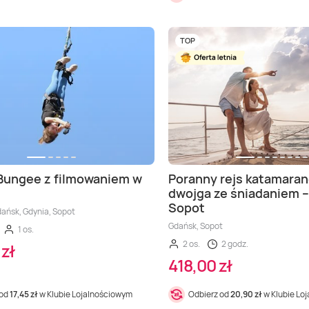
TOP
Bungee z filmowaniem w
Poranny rejs katamara
dwojga ze śniadaniem –
Sopot
dańsk, Gdynia, Sopot
Gdańsk, Sopot
1 os.
2 os.
2 godz.
zł
418,00 zł
 od
17,45 zł
w Klubie Lojalnościowym
Odbierz od
20,90 zł
w Klubie Lo