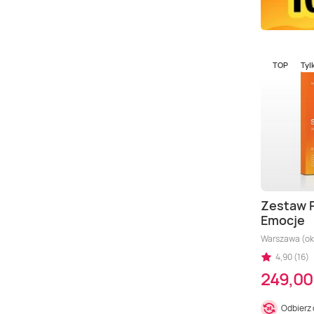
TOP
Tyl
Zestaw 
Emocje
Warszawa (okol
4,90 (16)
249,00 
Odbierz