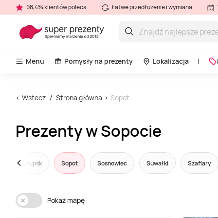
98,4% klientów poleca
Łatwe przedłużenie i wymiana
Menu
Pomysły na prezenty
Lokalizacja
Wstecz
Strona główna
Sopot
Prezenty w Sopocie
ce
Słupsk
Sopot
Sosnowiec
Suwałki
Szaflary
Pokaż mapę