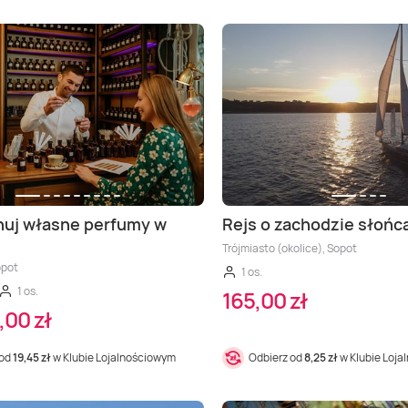
uj własne perfumy w
Rejs o zachodzie słońc
Trójmiasto (okolice), Sopot
opot
1 os.
1 os.
165,00 zł
,00 zł
 od
19,45 zł
w Klubie Lojalnościowym
Odbierz od
8,25 zł
w Klubie Loj