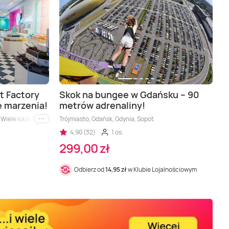
 Factory
Skok na bungee w Gdańsku – 90
e marzenia!
metrów adrenaliny!
iele lokalizacji, Bielsko-Biała, Bydgoszcz, Częstochowa, Gdańsk, Gdynia, Katowi
Trójmiasto, Gdańsk, Gdynia, Sopot
i inne
4,90 (32)
1 os.
299,00 zł
Odbierz od
14,95 zł
w Klubie Lojalnościowym