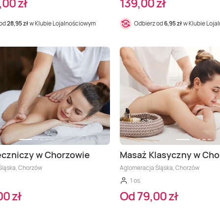
,00 zł
139,00 zł
 od
28,95 zł
w Klubie Lojalnościowym
Odbierz od
6,95 zł
w Klubie Loj
eczniczy w Chorzowie
Masaż Klasyczny w Cho
Śląska, Chorzów
Aglomeracja Śląska, Chorzów
1 os.
0 zł
Od 79,00 zł