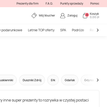
Prezenty dla firm
F.A.Q.
Punkty sprzedaży
Pomoc
Koszyk
0
Mój Voucher
Zaloguj
0,00 zł
y podarunkowe
Letnie TOP oferty
SPA
Podróże
Restauracj
uskienniki
Duszniki Zdrój
Ełk
Gdańsk
Gdynia
Gl
 inne super prezenty to rozrywka w czystej postaci