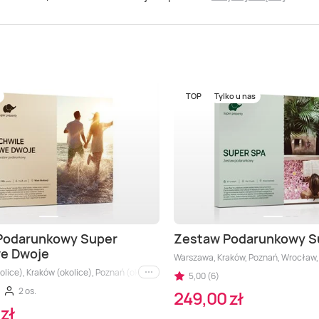
TOP
Tylko u nas
Podarunkowy Super
Zestaw Podarunkowy S
we Dwoje
Warszawa, Kraków, Poznań, Wrocław, T
ice), Kraków (okolice), Poznań (okolice), Wrocław (okolice), Trójmiasto (okolice),
5,00 (6)
i inne
2 os.
249,00 zł
zł