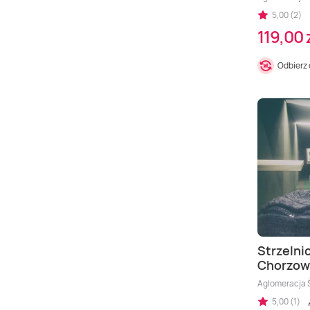
5,00 (2)
119,00 
Odbierz
Strzelnic
Chorzow
Aglomeracja 
5,00 (1)