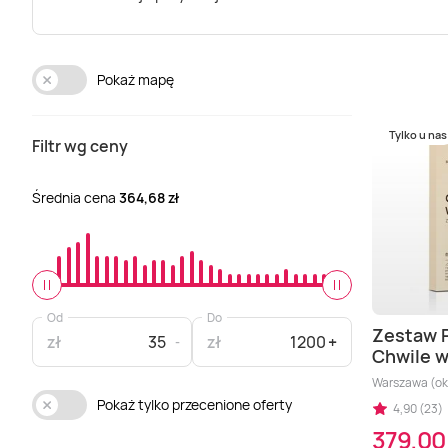
Pokaż mapę
Tylko u nas
Filtr wg ceny
Średnia cena
364,68 zł
Od
Do
Zestaw 
zł
zł
Chwile 
Warszawa (okol
Pokaż tylko przecenione oferty
4,90 (23)
379,00 