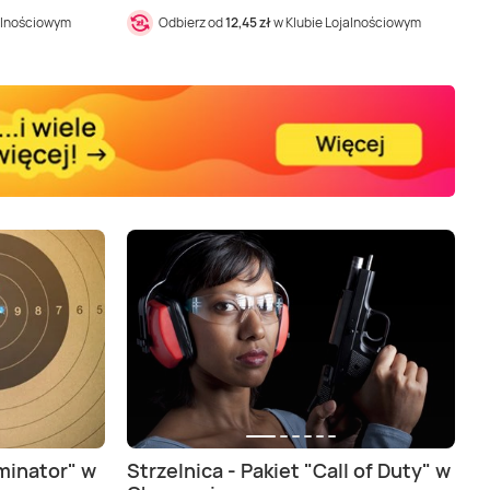
alnościowym
Odbierz od
12,45 zł
w Klubie Lojalnościowym
rminator" w
Strzelnica - Pakiet "Call of Duty" w