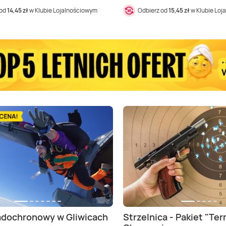
 od
14,45 zł
w Klubie Lojalnościowym
Odbierz od
15,45 zł
w Klubie Loj
adochronowy w Gliwicach
Strzelnica - Pakiet "Te