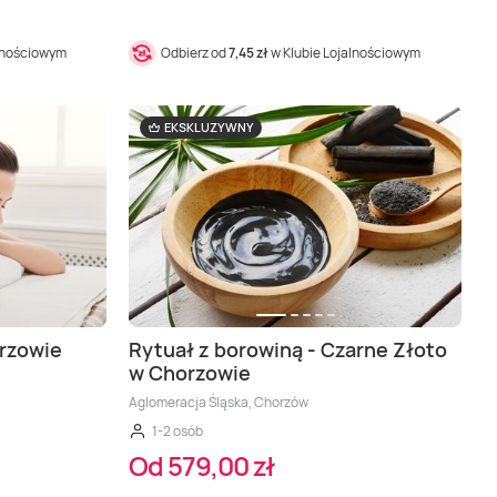
alnościowym
Odbierz od
7,45 zł
w Klubie Lojalnościowym
EKSKLUZYWNY
rzowie
Rytuał z borowiną - Czarne Złoto
w Chorzowie
Aglomeracja Śląska, Chorzów
1-2 osób
Od 579,00 zł