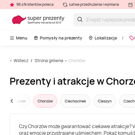
98,4% klientów poleca
Łatwe przedłużenie i wymiana
Menu
Pomysły na prezenty
Lokalizacja
Wstecz
Strona główna
Chorzów
Prezenty i atrakcje w Chor
cz
Bytom
Chorzów
Ciechocinek
Cieszyn
Czech
Czy Chorzów może gwarantować ciekawe atrakcje? Vouc
oraz emocje przystrajane uśmiechem. Pokaż komuś b