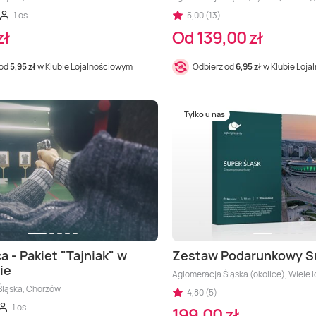
1 os.
5,00 (13)
zł
Od 139,00 zł
 od
5,95 zł
w Klubie Lojalnościowym
Odbierz od
6,95 zł
w Klubie Loj
Tylko u nas
a - Pakiet "Tajniak" w
Zestaw Podarunkowy Su
ie
Aglomeracja Śląska (okolice), Wiele l
Śląska, Chorzów
4,80 (5)
1 os.
199,00 zł