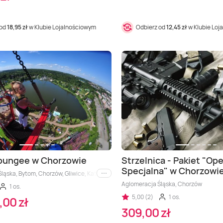
 od
18,95 zł
w Klubie Lojalnościowym
Odbierz od
12,45 zł
w Klubie Loj
 bungee w Chorzowie
Strzelnica - Pakiet "Op
Specjalna" w Chorzowi
ląska, Bytom, Chorzów, Gliwice, Katowice, Sosnowiec
i inne
Aglomeracja Śląska, Chorzów
1 os.
5,00 (2)
1 os.
,00 zł
309,00 zł