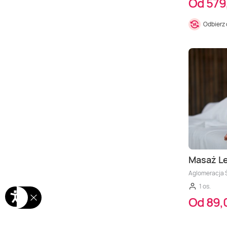
Od 579
Odbierz
Masaż L
Aglomeracja 
1 os.
Od 89,0