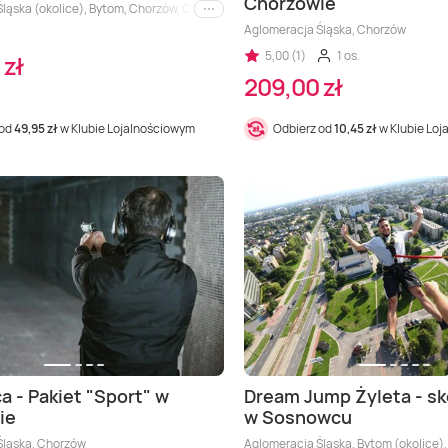
Chorzowie
ląska (okolice), Bytom, Chorzów, Częstochowa, Gliwice, Katowice, Sosnowiec
i inne
Aglomeracja Śląska, Chorzów
5,00 (1)
1 os.
 zł
209,00 zł
 od
49,95 zł
w Klubie Lojalnościowym
Odbierz od
10,45 zł
w Klubie Lo
ca - Pakiet "Sport" w
Dream Jump Żyleta - sk
ie
w Sosnowcu
Śląska, Chorzów
Aglomeracja Śląska, Bytom (okolice),