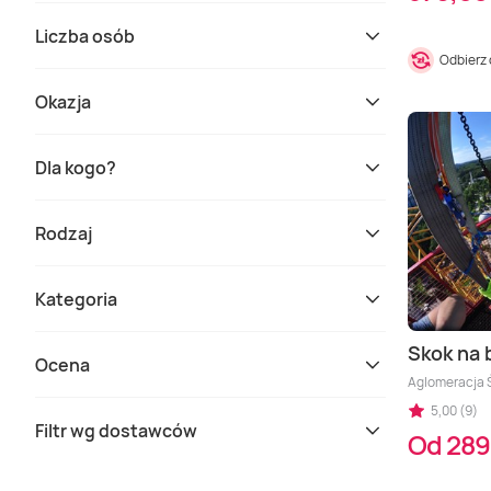
Liczba osób
Odbierz
Okazja
Dla kogo?
Rodzaj
Kategoria
Skok na
Ocena
Aglomeracja Ś
5,00 (9)
Filtr wg dostawców
Od 289