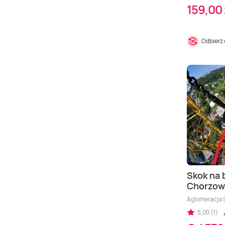
159,00 
Odbierz
Skok na 
Chorzow
Aglomeracja 
5,00 (1)