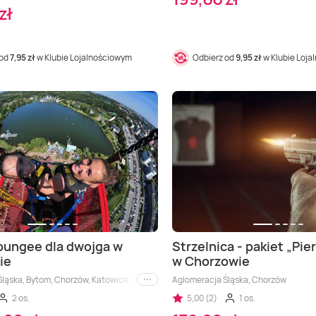
zł
 od
7,95 zł
w Klubie Lojalnościowym
Odbierz od
9,95 zł
w Klubie Loj
bungee dla dwojga w
Strzelnica - pakiet „Pie
ie
w Chorzowie
Śląska, Bytom, Chorzów, Katowice, Sosnowiec
Aglomeracja Śląska, Chorzów
i inne
2 os.
5,00 (2)
1 os.