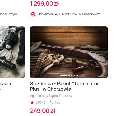
1 299,00 zł
alnościowym
Odbierz od
64,95 zł
w Klubie Lojalnościowym
eracja
Strzelnica - Pakiet "Terminator
e
Plus" w Chorzowie
Aglomeracja Śląska, Chorzów
5,00 (3)
1 os.
249,00 zł