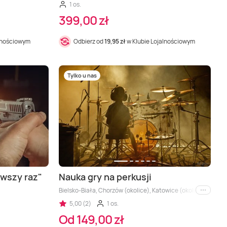
1 os.
399,00 zł
alnościowym
Odbierz od
19,95 zł
w Klubie Lojalnościowym
Tylko u nas
rwszy raz"
Nauka gry na perkusji
Bielsko-Biała, Chorzów (okolice), Katowice (okolice), Rzesz
i inne
5,00 (2)
1 os.
Od 149,00 zł