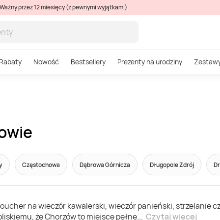
Ważny przez 12 miesięcy (z pewnymi wyjątkami)
Rabaty
Nowość
Bestsellery
Prezenty na urodziny
Zestaw
zowie
y
Częstochowa
Dąbrowa Górnicza
Długopole Zdrój
Dr
her na wieczór kawalerski, wieczór panieński, strzelanie czy
liskiemu, że Chorzów to miejsce pełne
...
Czytaj więcej