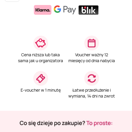
Weekend w SPA
Masaż klasyczny
Pojazdy specjalne
Fitness
Kurs żeglarski
Mazury
Masaż pleców
Jazda po torze
Sporty zimowe
Kurs motorowodny
Masaż sportowy
Jazda czołgiem
Wspinaczka
SUP
Cena niższa lub taka
Voucher ważny 12
sama jak u organizatora
miesięcy od dnia nabycia
Masaż Shiatsu
Pojazdy militarne
Tenis
Masaż Antycellulitowy
E-voucher w 1 minutę
Łatwe przedłużenie i
wymiana, 14 dni na zwrot
Masaż całego ciała
Masaż czekoladą