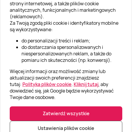
strony internetowej, a także plików cookie
analitycznych, funkcjonalnych i marketingowych
O nas
(reklamowych).
Aktualności
Za Twoją zgodą pliki cookie i identyfikatory mobilne
są wykorzystywane:
Kariera w Super Prezentach
do personalizacji treści i reklam;
Blog
do dostarczania spersonalizowanych i
Dla firm
niespersonalizowanych reklam, a także do
pomiaru ich skuteczności (np. konwersji).
Klub Lojalnościowy
Więcej informacji oraz możliwość zmiany lub
Dodaj recenzję
aktualizacji swoich preferencji znajdziesz
tutaj:
Polityka plików cookie
.
Kliknij tutaj
, aby
dowiedzieć się, jak Google będzie wykorzystywać
Informacje
Twoje dane osobowe.
GRUPA „SUPER PREZENTY“
Zatwierdź wszystkie
Ustawienia plików cookie
|
|
© Super prezenty 2026
info@superprezenty.pl
22 395 57 20