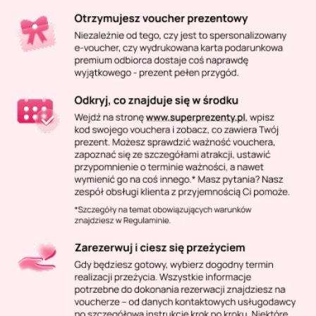
Masaż Karku
Masaż orientalny