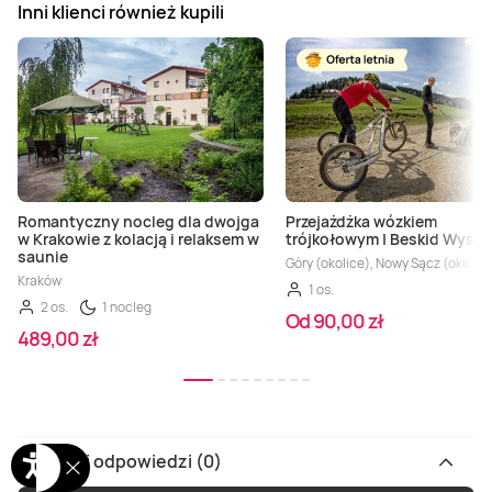
Inni klienci również kupili
Romantyczny nocleg dla dwojga
Przejażdżka wózkiem
w Krakowie z kolacją i relaksem w
trójkołowym | Beskid Wysp
saunie
Góry (okolice), Nowy Sącz (okolice
Kraków
1 os.
2 os.
1 nocleg
Od 90,00 zł
489,00 zł
Pytania i odpowiedzi (0)