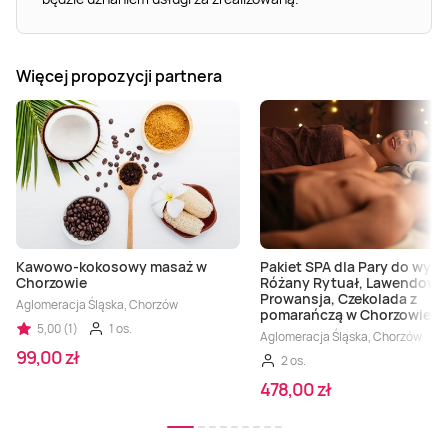
Więcej propozycji partnera
Kawowo-kokosowy masaż w
Pakiet SPA dla Pary do wybo
Chorzowie
Różany Rytuał, Lawendowa
Prowansja, Czekolada z
Aglomeracja Śląska, Chorzów
pomarańczą w Chorzowie
5,00 (1)
1 os.
Aglomeracja Śląska, Chorzów
99,00 zł
2 os.
478,00 zł