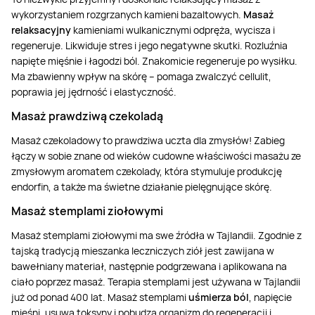
wykorzystaniem rozgrzanych kamieni bazaltowych.
Masaż
relaksacyjny
kamieniami wulkanicznymi odpręża, wycisza i
regeneruje. Likwiduje stres i jego negatywne skutki. Rozluźnia
napięte mięśnie i łagodzi ból. Znakomicie regeneruje po wysiłku.
Ma zbawienny wpływ na skórę – pomaga zwalczyć cellulit,
poprawia jej jędrność i elastyczność.
Masaż prawdziwą czekoladą
Masaż czekoladowy to prawdziwa uczta dla zmysłów! Zabieg
łączy w sobie znane od wieków cudowne właściwości masażu ze
zmysłowym aromatem czekolady, która stymuluje produkcję
endorfin, a także ma świetne działanie pielęgnujące skórę.
Masaż stemplami ziołowymi
Masaż stemplami ziołowymi ma swe źródła w Tajlandii. Zgodnie z
tajską tradycją mieszanka leczniczych ziół jest zawijana w
bawełniany materiał, następnie podgrzewana i aplikowana na
ciało poprzez masaż. Terapia stemplami jest używana w Tajlandii
już od ponad 400 lat. Masaż stemplami
uśmierza ból
, napięcie
mięśni, usuwa toksyny i pobudza organizm do regeneracji i