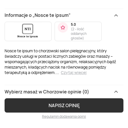
Informacje o „Nosce te ipsum”
5.0
(
2 - ilość
oddanych
głosów
)
Nosce te ipsum to chorzowski salon pielęgnacyjny, który
świadczy usługi w postaci licznych zabiegów oraz masaży –
wspomagających przeciążony organizm, relaksacyjnych bądź
mieszanych, kładących nacisk na równowagę pomiędzy
terapeutyką a odprężeniem.
...
Czytaj więcej
Wybierz masaż w Chorzowie opinie (0)
NAPISZ OPINIĘ
Regulamin dodawania opinii