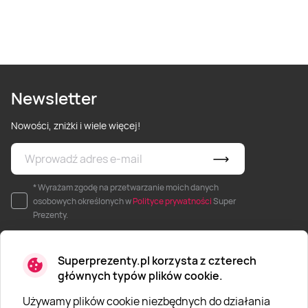
Newsletter
Nowości, zniżki i wiele więcej!
* Wyrażam zgodę na przetwarzanie moich danych
osobowych określonych w
Polityce prywatności
Super
Prezenty.
Superprezenty.pl korzysta z czterech
głównych typów plików cookie.
Używamy plików cookie niezbędnych do działania
O SUPERPREZENTY