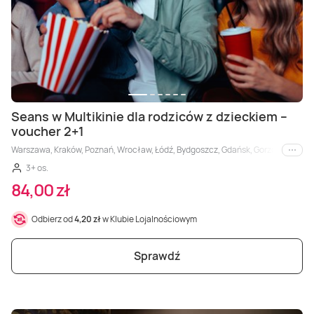
Seans w Multikinie dla rodziców z dzieckiem –
voucher 2+1
Warszawa, Kraków, Poznań, Wrocław, Łódź, Bydgoszcz, Gdańsk, Gorzów Wielkopols
i inne
3+ os.
84,00 zł
Odbierz od
4,20 zł
w Klubie Lojalnościowym
Sprawdź