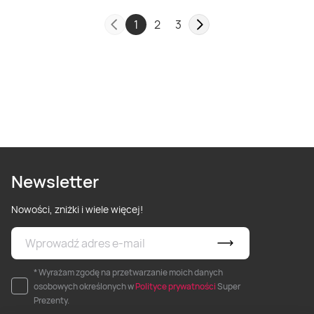
1
2
3
Newsletter
Nowości, zniżki i wiele więcej!
* Wyrażam zgodę na przetwarzanie moich danych
osobowych określonych w
Polityce prywatności
Super
Prezenty.