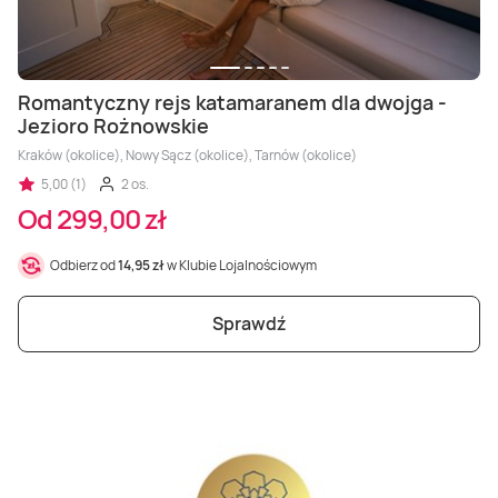
Romantyczny rejs katamaranem dla dwojga -
Jezioro Rożnowskie
Kraków (okolice), Nowy Sącz (okolice), Tarnów (okolice)
5,00 (1)
2 os.
Od 299,00 zł
Odbierz od
14,95 zł
w Klubie Lojalnościowym
Sprawdź