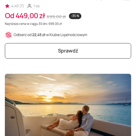
i inne
4,40 (7)
1 os.
Od 449,00 zł
699,00 zł
-35 %
Najniższa cena w ciągu 30 dni: 699,00 zł
Odbierz od
22,45 zł
w Klubie Lojalnościowym
Sprawdź