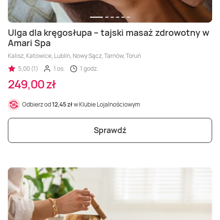
Ulga dla kręgosłupa – tajski masaż zdrowotny w
Amari Spa
Kalisz, Katowice, Lublin, Nowy Sącz, Tarnów, Toruń
5,00 (1)
1 os.
1 godz.
249,00 zł
Odbierz od
12,45 zł
w Klubie Lojalnościowym
Sprawdź