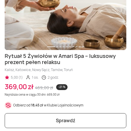
Rytuał 5 Żywiołów w Amari Spa – luksusowy
prezent pełen relaksu
Kalisz, Katowice, Nowy Sącz, Tarnów, Toruń
5,00 (1)
1 os.
2 godz.
369,00 zł
469,00 zł
-21 %
Najniższa cena w ciągu 30 dni: 469,00 zł
Odbierz od
18,45 zł
w Klubie Lojalnościowym
Sprawdź