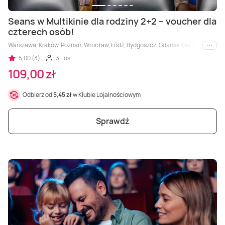
Seans w Multikinie dla rodziny 2+2 – voucher dla
czterech osób!
Warszawa, Kraków, Poznań, Wrocław, Łódź, Bydgoszcz, Gdańsk, Gorzów Wielkopols
i inne
5,00 (3)
3+ os.
109,00 zł
Odbierz od
5,45 zł
w Klubie Lojalnościowym
Sprawdź