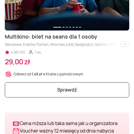
Masaż Karku
Masaż orientalny
Multikino: bilet na seans dla 1 osoby
Warszawa, Kraków, Poznań, Wrocław, Łódź, Bydgoszcz, Gdańsk, Gorzów Wielkopols
i inne
4,90 (15)
1 os.
29,00 zł
Odbierz od
1,45 zł
w Klubie Lojalnościowym
Sprawdź
Cena niższa lub taka sama jak u organizatora
Voucher ważny 12 miesięcy od dnia nabycia