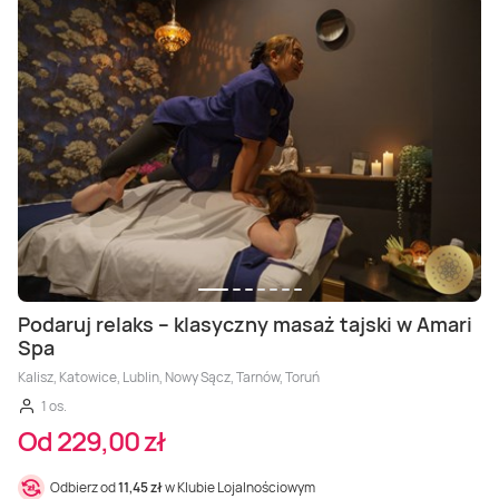
Podaruj relaks – klasyczny masaż tajski w Amari
Spa
Kalisz, Katowice, Lublin, Nowy Sącz, Tarnów, Toruń
1 os.
Od 229,00 zł
Odbierz od
11,45 zł
w Klubie Lojalnościowym