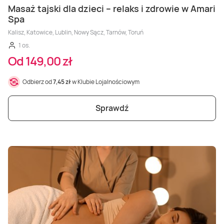
Masaż tajski dla dzieci – relaks i zdrowie w Amari
Spa
Kalisz, Katowice, Lublin, Nowy Sącz, Tarnów, Toruń
1 os.
Od 149,00 zł
Odbierz od
7,45 zł
w Klubie Lojalnościowym
Sprawdź