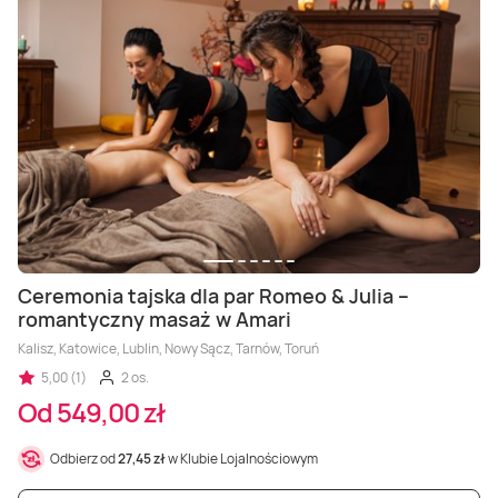
Ceremonia tajska dla par Romeo & Julia –
romantyczny masaż w Amari
Kalisz, Katowice, Lublin, Nowy Sącz, Tarnów, Toruń
5,00 (1)
2 os.
Od 549,00 zł
Odbierz od
27,45 zł
w Klubie Lojalnościowym