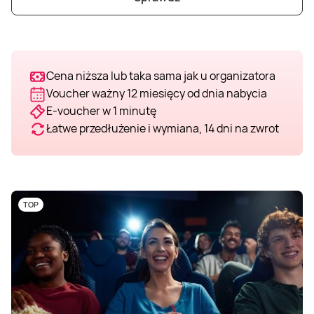
Weekend w SPA
Masaż klasyczny
Pojazdy specjalne
Fitness
Kurs żeglarski
Mazury
Masaż pleców
Jazda po torze
Sporty zimowe
Kurs motorowodny
Cena niższa lub taka sama jak u organizatora
Voucher ważny 12 miesięcy od dnia nabycia
Masaż sportowy
Jazda czołgiem
Wspinaczka
SUP
E-voucher w 1 minutę
Łatwe przedłużenie i wymiana, 14 dni na zwrot
Masaż Shiatsu
Pojazdy militarne
Tenis
Masaż Antycellulitowy
TOP
Masaż całego ciała
Masaż czekoladą