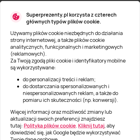
Superprezenty.pl korzysta z czterech
głównych typów plików cookie.
Używamy plików cookie niezbędnych do działania
O SUPERPREZENTY
strony internetowej, a także plików cookie
analitycznych, funkcjonalnych i marketingowych
O nas
(reklamowych).
Aktualności
Za Twoją zgodą pliki cookie i identyfikatory mobilne
są wykorzystywane:
Kariera w Super Prezentach
do personalizacji treści i reklam;
Blog
do dostarczania spersonalizowanych i
Dla firm
niespersonalizowanych reklam, a także do
pomiaru ich skuteczności (np. konwersji).
Klub Lojalnościowy
Więcej informacji oraz możliwość zmiany lub
Dodaj recenzję
aktualizacji swoich preferencji znajdziesz
tutaj:
Polityka plików cookie
.
Kliknij tutaj
, aby
dowiedzieć się, jak Google będzie wykorzystywać
Informacje
Twoje dane osobowe.