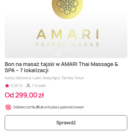
Bon na masaż tajski w AMARI Thai Massage &
SPA – 7 lokalizacji
Kalisz, Katowice, Lubin, Nowy Sącz, Tarnów, Toruń
5,00 (1)
1-2 osób
Od 299,00 zł
Odbierz od
14,95 zł
w Klubie Lojalnościowym
Sprawdź