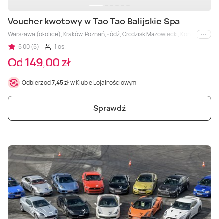
Voucher kwotowy w Tao Tao Balijskie Spa
Warszawa (okolice), Kraków, Poznań, Łódź, Grodzisk Mazowiecki, Konin, Płock
i inne
5,00 (5)
1 os.
Od 149,00 zł
Odbierz od
7,45 zł
w Klubie Lojalnościowym
Sprawdź