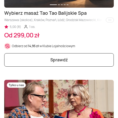
Wybierz masaż Tao Tao Balijskie Spa
Warszawa (okolice), Kraków, Poznań, Łódź, Grodzisk Mazowiecki, Konin, Płock
i inne
5,00 (8)
1 os.
Od 299,00 zł
Odbierz od
14,95 zł
w Klubie Lojalnościowym
Sprawdź
Tylko u nas