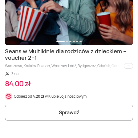
Seans w Multikinie dla rodziców z dzieckiem –
voucher 2+1
Warszawa, Kraków, Poznań, Wrocław, Łódź, Bydgoszcz, Gdańsk, Gorzów Wielkopols
i inne
3+ os.
84,00 zł
Odbierz od
4,20 zł
w Klubie Lojalnościowym
Sprawdź