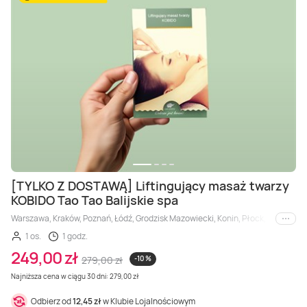
[TYLKO Z DOSTAWĄ] Liftingujący masaż twarzy
KOBIDO Tao Tao Balijskie spa
Warszawa, Kraków, Poznań, Łódź, Grodzisk Mazowiecki, Konin, Płock, Radom, 
i inne
1 os.
1 godz.
249,00 zł
279,00 zł
-10 %
Najniższa cena w ciągu 30 dni: 279,00 zł
Odbierz od
12,45 zł
w Klubie Lojalnościowym