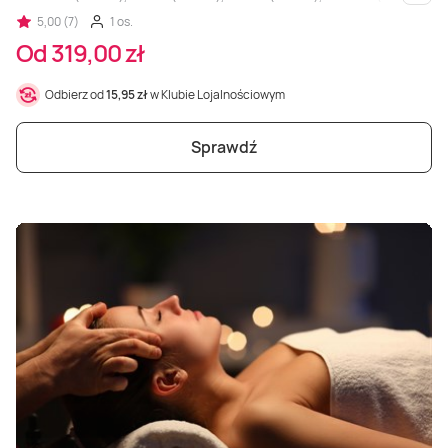
i inne
5,00 (7)
1 os.
Od 319,00 zł
Odbierz od
15,95 zł
w Klubie Lojalnościowym
Sprawdź