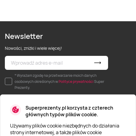
Newsletter
Nowości, zniżki i wiele więcej!
* Wyrażam zgodę na przetwarzanie moich danych
osobowych określonych w
Polityce prywatności
Super
Prezenty.
Superprezenty.pl korzysta z czterech
głównych typów plików cookie.
Używamy plików cookie niezbędnych do działania
O SUPERPREZENTY
strony internetowej, a także plików cookie