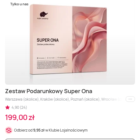
Tylko u nas
Zestaw Podarunkowy Super Ona
Warszawa (okolice), Kraków (okolice), Poznań (okolice), Wrocław (okolice), Agl
i inne
4,90 (24)
199,00 zł
Odbierz od
9,95 zł
w Klubie Lojalnościowym