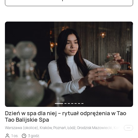
Dzień w spa dla niej – rytuał odprężenia w Tao
Tao Balijskie Spa
Warszawa (okolice), Kraków, Poznań, Łódź, Grodzisk Mazowiecki, Konin, Płock
i inne
1 os.
3 godz.