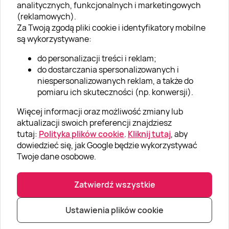
analitycznych, funkcjonalnych i marketingowych
O nas
(reklamowych).
Aktualności
Za Twoją zgodą pliki cookie i identyfikatory mobilne
są wykorzystywane:
Kariera w Super Prezentach
do personalizacji treści i reklam;
Blog
do dostarczania spersonalizowanych i
Dla firm
niespersonalizowanych reklam, a także do
pomiaru ich skuteczności (np. konwersji).
Klub Lojalnościowy
Więcej informacji oraz możliwość zmiany lub
Dodaj recenzję
aktualizacji swoich preferencji znajdziesz
tutaj:
Polityka plików cookie
.
Kliknij tutaj
, aby
dowiedzieć się, jak Google będzie wykorzystywać
Informacje
Twoje dane osobowe.
GRUPA „SUPER PREZENTY“
Zatwierdź wszystkie
Ustawienia plików cookie
|
|
© Super prezenty 2026
info@superprezenty.pl
22 395 57 20
Polityka prywatności
|
Mapa strony