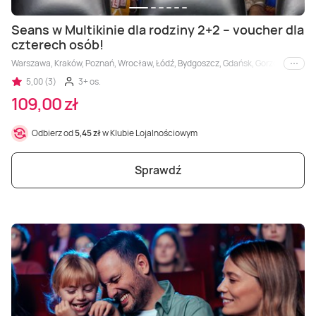
Seans w Multikinie dla rodziny 2+2 – voucher dla
czterech osób!
Warszawa, Kraków, Poznań, Wrocław, Łódź, Bydgoszcz, Gdańsk, Gorzów Wielkopols
i inne
5,00 (3)
3+ os.
109,00 zł
Odbierz od
5,45 zł
w Klubie Lojalnościowym
Sprawdź