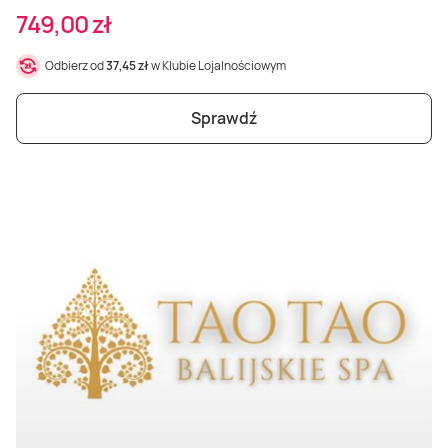
749,00 zł
Odbierz od
37,45 zł
w Klubie Lojalnościowym
Sprawdź