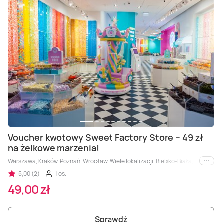
Voucher kwotowy Sweet Factory Store – 49 zł
na żelkowe marzenia!
Warszawa, Kraków, Poznań, Wrocław, Wiele lokalizacji, Bielsko-Biała, Bydgosz
i inne
5,00 (2)
1 os.
49,00 zł
Sprawdź