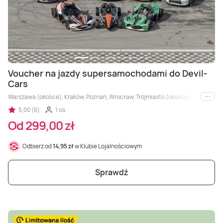
Voucher na jazdy supersamochodami do Devil-
Cars
Warszawa (okolice), Kraków, Poznań, Wrocław, Trójmiasto (okolice), Łódź (okolic
i inne
5,00 (6)
1 os.
Od 299,00 zł
Odbierz od
14,95 zł
w Klubie Lojalnościowym
Sprawdź