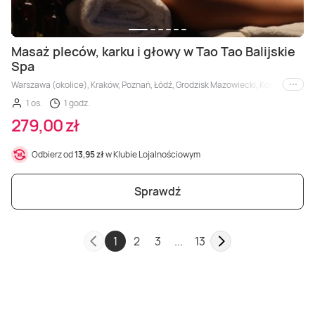
Masaż pleców, karku i głowy w Tao Tao Balijskie
Spa
Warszawa (okolice), Kraków, Poznań, Łódź, Grodzisk Mazowiecki, Konin, Płock
i inne
1 os.
1 godz.
279,00 zł
Odbierz od
13,95 zł
w Klubie Lojalnościowym
Sprawdź
1
2
3
...
13