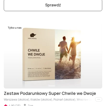
Sprawdź
Tylko u nas
Zestaw Podarunkowy Super Chwile we Dwoje
Warszawa (okolice), Kraków (okolice), Poznań (okolice), Wrocław (okolice), Trój
i inne
4,90 (23)
2 os.