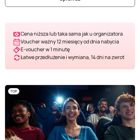
Weekend w SPA
Masaż klasyczny
Pojazdy specjalne
Fitness
Kurs żeglarski
Mazury
Masaż pleców
Jazda po torze
Sporty zimowe
Kurs motorowodny
Cena niższa lub taka sama jak u organizatora
Voucher ważny 12 miesięcy od dnia nabycia
Masaż sportowy
Jazda czołgiem
Wspinaczka
SUP
E-voucher w 1 minutę
Łatwe przedłużenie i wymiana, 14 dni na zwrot
Masaż Shiatsu
Pojazdy militarne
Tenis
Masaż Antycellulitowy
TOP
Masaż całego ciała
Masaż czekoladą