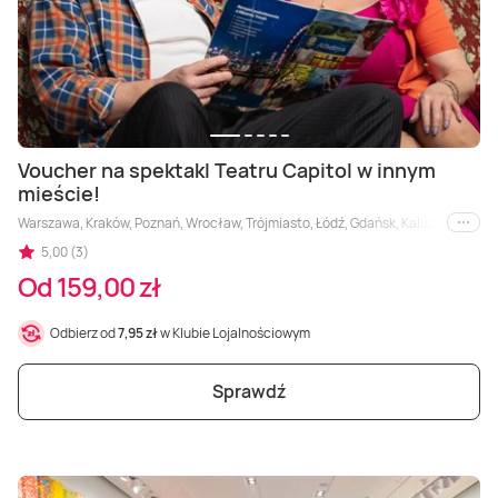
Voucher na spektakl Teatru Capitol w innym
mieście!
Warszawa, Kraków, Poznań, Wrocław, Trójmiasto, Łódź, Gdańsk, Kalisz, Katowic
i inne
5,00 (3)
Od 159,00 zł
Odbierz od
7,95 zł
w Klubie Lojalnościowym
Sprawdź