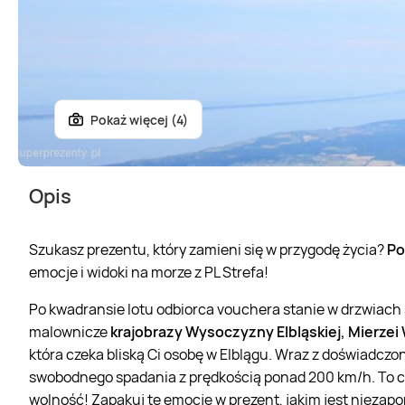
Pokaż więcej (4)
Opis
Szukasz prezentu, który zamieni się w przygodę życia?
Po
emocje i widoki na morze z PL Strefa!
Po kwadransie lotu odbiorca vouchera stanie w drzwiac
malownicze
krajobrazy Wysoczyzny Elbląskiej, Mierzei 
która czeka bliską Ci osobę w Elblągu. Wraz z doświadcz
swobodnego spadania z prędkością ponad 200 km/h. To cz
wolność! Zapakuj te emocje w prezent, jakim jest niez