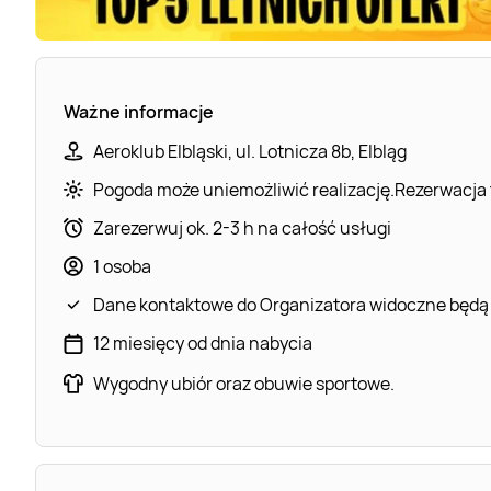
Ważne informacje
Aeroklub Elbląski, ul. Lotnicza 8b, Elbląg
Pogoda może uniemożliwić realizację.Rezerwacja
Zarezerwuj ok. 2-3 h na całość usługi
1 osoba
Dane kontaktowe do Organizatora widoczne będą
12 miesięcy od dnia nabycia
Wygodny ubiór oraz obuwie sportowe.