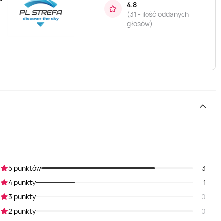
4.8
(
31 - ilość oddanych
głosów
)
5 punktów
3
4 punkty
1
3 punkty
0
2 punkty
0