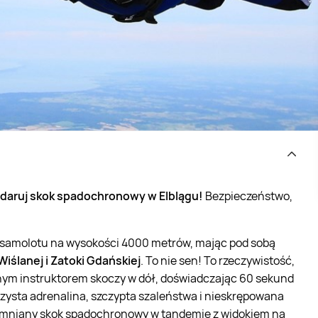
daruj skok spadochronowy w Elblągu!
Bezpieczeństwo,
h samolotu na wysokości 4000 metrów, mając pod sobą
Wiślanej i Zatoki Gdańskiej
. To nie sen! To rzeczywistość,
onym instruktorem skoczy w dół, doświadczając 60 sekund
ysta adrenalina, szczypta szaleństwa i nieskrępowana
apomniany skok spadochronowy w tandemie z widokiem na