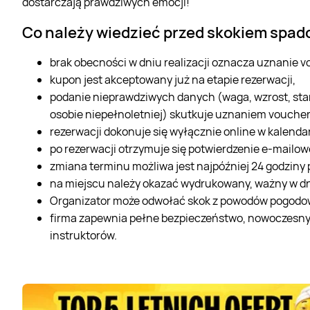
dostarczają prawdziwych emocji!
Co należy wiedzieć przed skokiem sp
brak obecności w dniu realizacji oznacza uznanie 
kupon jest akceptowany już na etapie rezerwacji,
podanie nieprawdziwych danych (waga, wzrost, stan
osobie niepełnoletniej) skutkuje uznaniem voucher
rezerwacji dokonuje się wyłącznie online w kalend
po rezerwacji otrzymuje się potwierdzenie e-mailow
zmiana terminu możliwa jest najpóźniej 24 godziny
na miejscu należy okazać wydrukowany, ważny w dni
Organizator może odwołać skok z powodów pogodow
firma zapewnia pełne bezpieczeństwo, nowoczesny 
instruktorów.