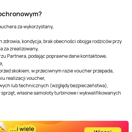
adochronowym?
vouchera za wykorzystany,
 zdrowia, kondycja, brak obecności obojga rodziców przy
a za zrealizowany,
arzu Partnera, podając poprawne dane kontaktowe,
e,
 przed skokiem, w przeciwnym razie voucher przepada,
u realizacji voucher,
ych lub technicznych (względy bezpieczeństwa),
sprzęt, własne samoloty turbinowe i wykwalifikowanych