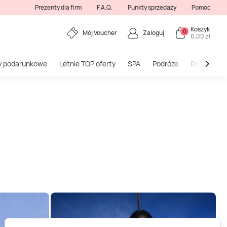
Prezenty dla firm
F.A.Q.
Punkty sprzedaży
Pomoc
Koszyk
0
Mój Voucher
Zaloguj
0,00 zł
y podarunkowe
Letnie TOP oferty
SPA
Podróże
Restauracj