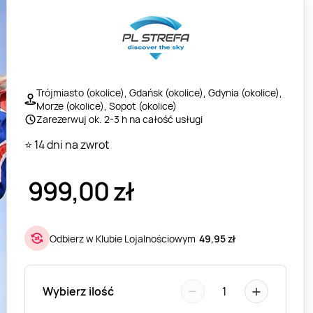
Trójmiasto (okolice), Gdańsk (okolice), Gdynia (okolice),
Morze (okolice), Sopot (okolice)
Zarezerwuj ok. 2-3 h na całość usługi
⭐ 14 dni na zwrot
999,00
zł
Odbierz w Klubie Lojalnościowym
49,95 zł
−
+
Wybierz ilość
1