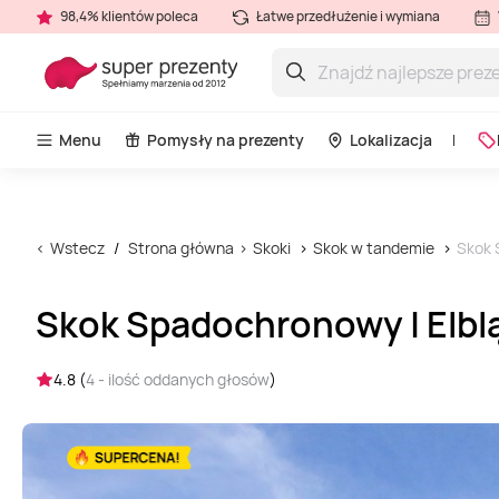
98,4% klientów poleca
Łatwe przedłużenie i wymiana
Menu
Pomysły na prezenty
Lokalizacja
Wstecz
Strona główna
Skoki
Skok w tandemie
Skok 
Skok Spadochronowy | Elbl
4.8 (
4 - ilość oddanych głosów
)