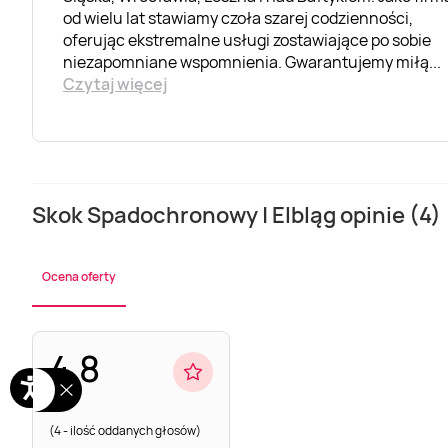
od wielu lat stawiamy czoła szarej codzienności,
oferując ekstremalne usługi zostawiające po sobie
niezapomniane wspomnienia. Gwarantujemy miłą
...
Czytaj więcej
Skok Spadochronowy | Elbląg opinie (4)
Ocena oferty
4.8
(4 - ilość oddanych głosów)