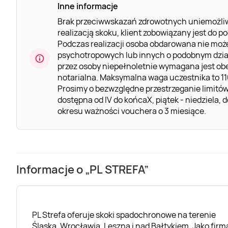
Inne informacje
Brak przeciwwskazań zdrowotnych uniemożliw
realizacją skoku, klient zobowiązany jest do 
Podczas realizacji osoba obdarowana nie moż
psychotropowych lub innych o podobnym działa
przez osoby niepełnoletnie wymagana jest o
notarialna. Maksymalna waga uczestnika to 1
Prosimy o bezwzględne przestrzeganie limitó
dostępna od IV do końcaX, piątek - niedziela,
okresu ważności vouchera o 3 miesiące.
Informacje o „PL STREFA”
PL Strefa oferuje skoki spadochronowe na terenie
Śląska, Wrocławia, Leszna i nad Bałtykiem. Jako firm