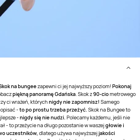
Skok na bungee
zapewni ci jej najwyższy poziom!
Pokonaj
zobacz
piękną panoramę Gdańska
. Skok z
90-cio
metrowego
zy ci wrażeń, których
nigdy nie zapomnisz!
Samego
opisać -
to po prostu trzeba przeżyć.
Skok na Bungee to
ajlepsze -
nigdy się nie nudzi.
Polecamy każdemu, jeśli nie
ł - to przeżycie na długo pozostanie w waszej
głowie i
wo uczestników,
dlatego używa najwyższej
jakości