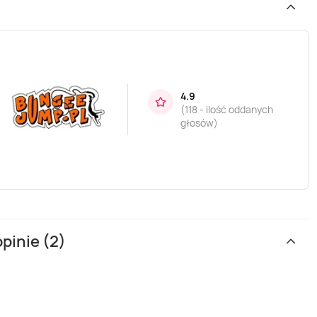
4.9
(
118 - ilość oddanych
głosów
)
pinie (2)