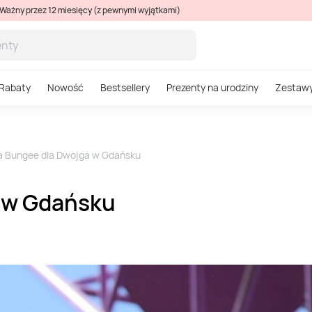
Ważny przez 12 miesięcy (z pewnymi wyjątkami)
Rabaty
Nowość
Bestsellery
Prezenty na urodziny
Zestaw
a Bungee dla Dwojga w Gdańsku
 w Gdańsku