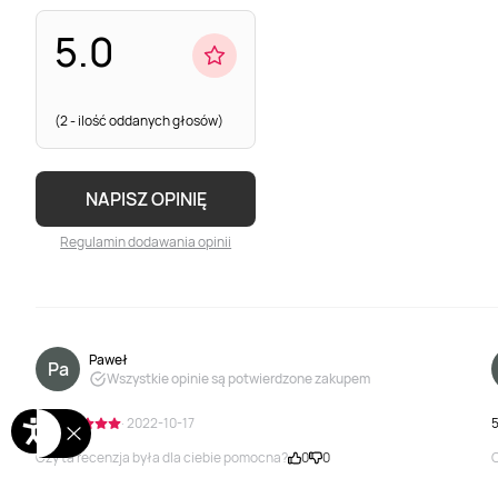
5.0
(2 - ilość oddanych głosów)
NAPISZ OPINIĘ
Regulamin dodawania opinii
Paweł
Pa
Wszystkie opinie są potwierdzone zakupem
5.0
· 2022-10-17
5
Czy ta recenzja była dla ciebie pomocna?
0
0
C