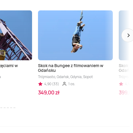
jęciami w
Skok na Bungee z filmowaniem w
Skok na
Gdańsku
Gdańs
a
Trójmiasto, Gdańsk, Gdynia, Sopot
Trójmias
4,90 (33)
1 os.
4,90
349,00 zł
399,00