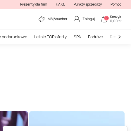
Prezenty dla firm
F.A.Q.
Punkty sprzedaży
Pomoc
Koszyk
0
Mój Voucher
Zaloguj
0,00 zł
y podarunkowe
Letnie TOP oferty
SPA
Podróże
Restauracj