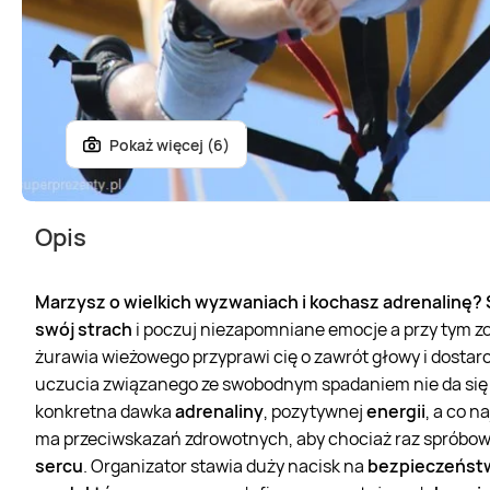
Pokaż więcej (6)
Opis
Marzysz o wielkich wyzwaniach i kochasz adrenalinę?
swój strach
i poczuj niezapomniane emocje a przy tym 
żurawia wieżowego przyprawi cię o zawrót głowy i dostarc
uczucia związanego ze swobodnym spadaniem nie da się 
konkretna dawka
adrenaliny
, pozytywnej
energii
, a co n
ma przeciwskazań zdrowotnych, aby chociaż raz spróbowa
sercu
. Organizator stawia duży nacisk na
bezpieczeńst