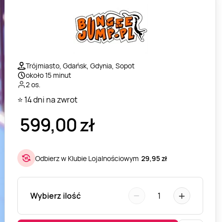
Trójmiasto, Gdańsk, Gdynia, Sopot
około 15 minut
2 os.
⭐ 14 dni na zwrot
599,00
zł
Odbierz w Klubie Lojalnościowym
29,95 zł
−
+
Wybierz ilość
1