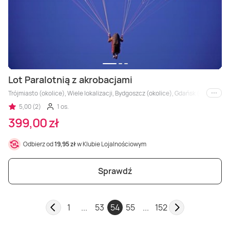
Lot Paralotnią z akrobacjami
Trójmiasto (okolice), Wiele lokalizacji, Bydgoszcz (okolice), Gdańsk (okolice)
i inne
5,00 (2)
1 os.
399,00 zł
Odbierz od
19,95 zł
w Klubie Lojalnościowym
Sprawdź
1
...
53
54
55
...
152