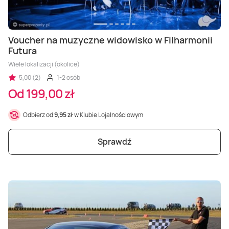
Voucher na muzyczne widowisko w Filharmonii
Futura
Wiele lokalizacji (okolice)
5,00 (2)
1-2 osób
Od 199,00 zł
Odbierz od
9,95 zł
w Klubie Lojalnościowym
Sprawdź