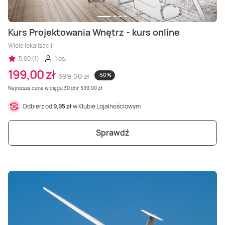
Kurs Projektowania Wnętrz - kurs online
Wiele lokalizacji
5,00 (1)
1 os.
199,00 zł
399,00 zł
-50 %
Najniższa cena w ciągu 30 dni: 399,00 zł
Odbierz od
9,95 zł
w Klubie Lojalnościowym
Sprawdź