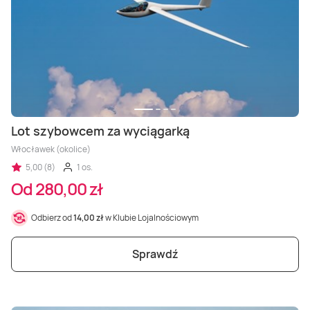
Lot szybowcem za wyciągarką
Włocławek (okolice)
5,00 (8)
1 os.
Od 280,00 zł
Odbierz od
14,00 zł
w Klubie Lojalnościowym
Sprawdź