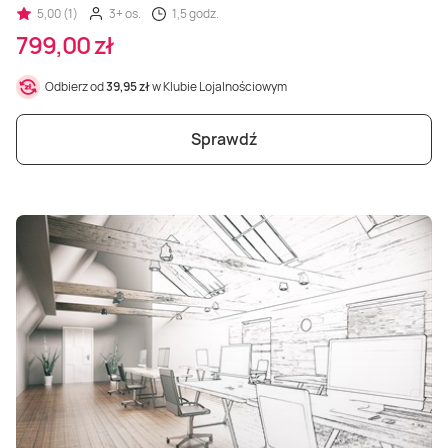
5,00 (1)
3+ os.
1,5 godz.
799,00 zł
Odbierz od
39,95 zł
w Klubie Lojalnościowym
Sprawdź