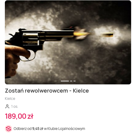
Zostań rewolwerowcem - Kielce
Kielce
1 os.
189,00 zł
Odbierz od
9,45 zł
w Klubie Lojalnościowym