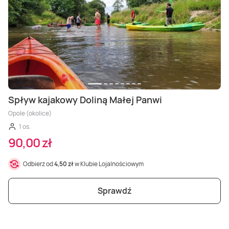
Spływ kajakowy Doliną Małej Panwi
Opole (okolice)
1 os.
90,00 zł
Odbierz od
4,50 zł
w Klubie Lojalnościowym
Sprawdź