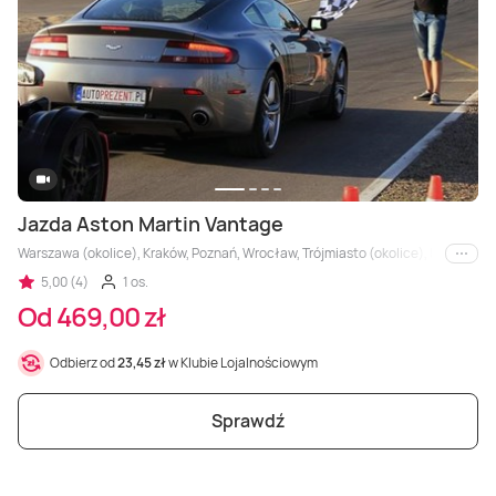
Jazda Aston Martin Vantage
Warszawa (okolice), Kraków, Poznań, Wrocław, Trójmiasto (okolice), Łódź (okolice
i inne
5,00 (4)
1 os.
Od 469,00 zł
Odbierz od
23,45 zł
w Klubie Lojalnościowym
Sprawdź