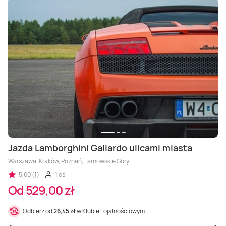
Jazda Lamborghini Gallardo ulicami miasta
Warszawa, Kraków, Poznań, Tarnowskie Góry
5,00 (1)
1 os.
Od 529,00 zł
Odbierz od
26,45 zł
w Klubie Lojalnościowym