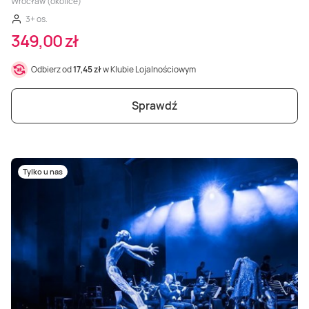
Wrocław (okolice)
3+ os.
349,00 zł
Odbierz od
17,45 zł
w Klubie Lojalnościowym
Sprawdź
Tylko u nas