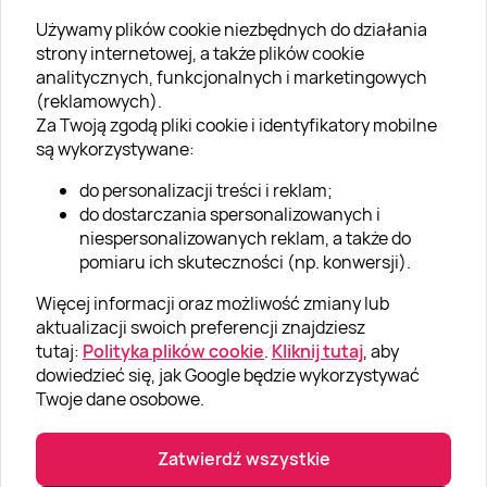
Używamy plików cookie niezbędnych do działania
O SUPERPREZENTY
strony internetowej, a także plików cookie
analitycznych, funkcjonalnych i marketingowych
O nas
(reklamowych).
Aktualności
Za Twoją zgodą pliki cookie i identyfikatory mobilne
są wykorzystywane:
Kariera w Super Prezentach
do personalizacji treści i reklam;
Blog
do dostarczania spersonalizowanych i
Dla firm
niespersonalizowanych reklam, a także do
pomiaru ich skuteczności (np. konwersji).
Klub Lojalnościowy
Więcej informacji oraz możliwość zmiany lub
Dodaj recenzję
aktualizacji swoich preferencji znajdziesz
tutaj:
Polityka plików cookie
.
Kliknij tutaj
, aby
dowiedzieć się, jak Google będzie wykorzystywać
Informacje
Twoje dane osobowe.
GRUPA „SUPER PREZENTY“
Zatwierdź wszystkie