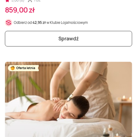
5,00 (6)
1 os.
859,00 zł
Odbierz od
42,95 zł
w Klubie Lojalnościowym
Sprawdź