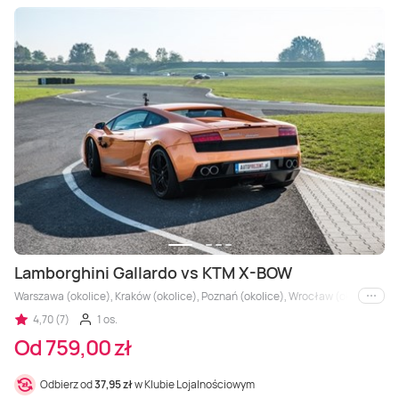
Lamborghini Gallardo vs KTM X-BOW
Warszawa (okolice), Kraków (okolice), Poznań (okolice), Wrocław (okolice), Trójm
i inne
4,70 (7)
1 os.
Od 759,00 zł
Odbierz od
37,95 zł
w Klubie Lojalnościowym