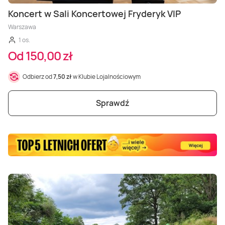
Masaż Karku
Koncert w Sali Koncertowej Fryderyk VIP
Warszawa
Masaż orientalny
1 os.
Od 150,00 zł
Odbierz od
7,50 zł
w Klubie Lojalnościowym
Sprawdź