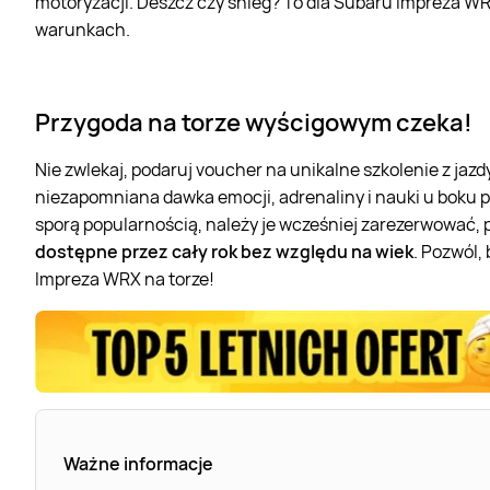
motoryzacji. Deszcz czy śnieg? To dla Subaru Impreza WR
warunkach.
Przygoda na torze wyścigowym czeka!
Nie zwlekaj, podaruj voucher na unikalne szkolenie z jaz
niezapomniana dawka emocji, adrenaliny i nauki u boku pra
sporą popularnością, należy je wcześniej zarezerwować
dostępne przez cały rok bez względu na wiek
. Pozwól,
Impreza WRX na torze!
Ważne informacje