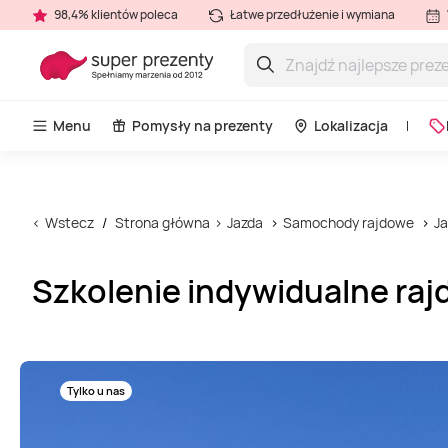
98,4% klientów poleca
Łatwe przedłużenie i wymiana
Menu
Pomysły na prezenty
Lokalizacja
Wstecz
Strona główna
Jazda
Samochody rajdowe
J
Szkolenie indywidualne ra
Tylko u nas