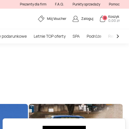
Prezenty dla firm
F.A.Q.
Punkty sprzedaży
Pomoc
Koszyk
0
Mój Voucher
Zaloguj
0,00 zł
y podarunkowe
Letnie TOP oferty
SPA
Podróże
Restauracj