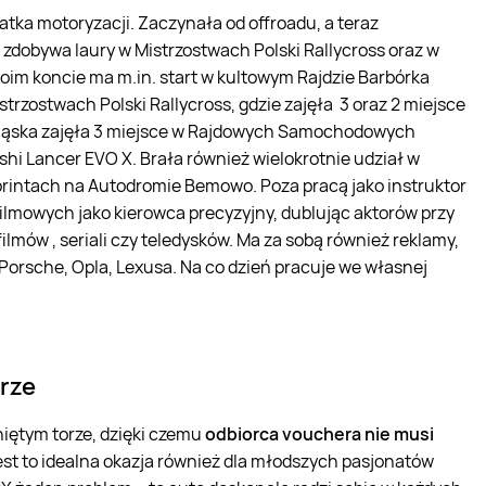
natka motoryzacji. Zaczynała od offroadu, a teraz
zdobywa laury w Mistrzostwach Polski Rallycross oraz w
m koncie ma m.in. start w kultowym Rajdzie Barbórka
zostwach Polski Rallycross, gdzie zajęła 3 oraz 2 miejsce
e Śląska zajęła 3 miejsce w Rajdowych Samochodowych
hi Lancer EVO X. Brała również wielokrotnie udział w
rintach na Autodromie Bemowo. Poza pracą jako instruktor
filmowych jako kierowca precyzyjny, dublując aktorów przy
ów , seriali czy teledysków. Ma za sobą również reklamy,
Porsche, Opla, Lexusa. Na co dzień pracuje we własnej
rze
iętym torze, dzięki czemu
odbiorca vouchera nie musi
est to idealna okazja również dla młodszych pasjonatów