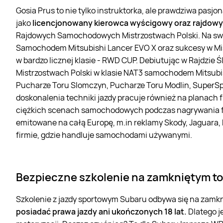
Gosia Prus to nie tylko instruktorka, ale prawdziwa pasjo
jako
licencjonowany kierowca wyścigowy oraz rajdowy
Rajdowych Samochodowych Mistrzostwach Polski. Na swoi
Samochodem Mitsubishi Lancer EVO X oraz sukcesy w Mistr
w bardzo licznej klasie - RWD CUP. Debiutując w Rajdzi
Mistrzostwach Polski w klasie NAT3 samochodem Mitsubis
Pucharze Toru Slomczyn, Pucharze Toru Modlin, SuperSp
doskonalenia techniki jazdy pracuje również na planach 
ciężkich scenach samochodowych podczas nagrywania film
emitowane na całą Europę, m.in reklamy Skody, Jaguara, 
firmie, gdzie handluje samochodami używanymi.
Bezpieczne szkolenie na zamkniętym to
Szkolenie z jazdy sportowym Subaru odbywa się na zamkn
posiadać prawa jazdy ani ukończonych 18 lat.
Dlatego j