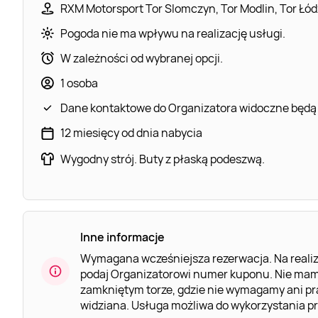
RXM Motorsport Tor Slomczyn, Tor Modlin, Tor Łódź,
Pogoda nie ma wpływu na realizację usługi.
W zależności od wybranej opcji.
1 osoba
Dane kontaktowe do Organizatora widoczne będą
12 miesięcy od dnia nabycia
Wygodny strój. Buty z płaską podeszwą.
Inne informacje
Wymagana wcześniejsza rezerwacja. Na realiz
podaj Organizatorowi numer kuponu. Nie mam
zamkniętym torze, gdzie nie wymagamy ani pra
widziana. Usługa możliwa do wykorzystania prz