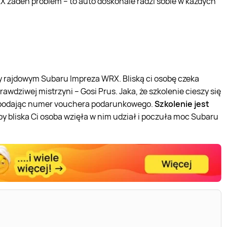
X żaden problem – to auto doskonale radzi sobie w każdych
dy rajdowym Subaru Impreza WRX. Bliską ci osobę czeka
wdziwej mistrzyni – Gosi Prus. Jaka, że szkolenie cieszy się
, podając numer vouchera podarunkowego.
Szkolenie jest
 by bliska Ci osoba wzięła w nim udział i poczuła moc Subaru