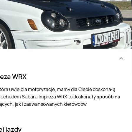
preza WRX
 która uwielbia motoryzację, mamy dla Ciebie doskonałą
samochodem Subaru Impreza WRX to doskonały
sposób na
ących, jak i zaawansowanych kierowców.
j jazdy