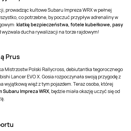
cji, prowadząc kultowe Subaru Impreza WRX w pełnej
szystko, co potrzebne, by poczuć przypływ adrenaliny w
igowym:
klatkę bezpieczeństwa, fotele kubełkowe, pasy
wyzwala ducha rywalizacji na torze rajdowym!
ią Prus
ka Mistrzostw Polski Rallycross, debiutantka tegorocznego
ishi Lancer EVO X. Gosia rozpoczynała swoją przygodę z
 wyjątkową więź z tym pojazdem. Teraz osoba, której
m Subaru Impreza WRX
, będzie miała okazję uczyć się od
zą.
portu