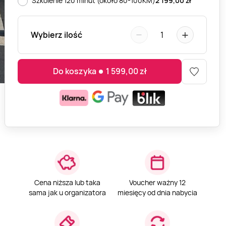
Szkolenie 120 minut (około 80-100KM)
2 199,00
zł
−
+
Wybierz ilość
1
Do koszyka
1 599,00
zł
Cena niższa lub taka
Voucher ważny 12
sama jak u organizatora
miesięcy od dnia nabycia