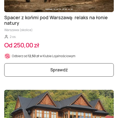
Spacer z końmi pod Warszawą: relaks na łonie
natury
Warszawa (okolice)
2 os.
Od 250,00 zł
Odbierz od
12,50 zł
w Klubie Lojalnościowym
Sprawdź