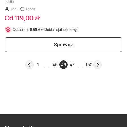
Lublin
1 os.
1 godz.
Od 119,00 zł
Odbierz od
5,95 zł
w Klubie Lojalnościowym
Sprawdź
1
...
45
46
47
...
152