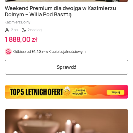
Masaż Karku
Weekend Premium dla dwojga w Kazimierzu
Dolnym – Willa Pod Basztą
Masaż orientalny
Kazimierz Dolny
2 os.
2 noclegi
1 888,00 zł
Odbierz od
94,40 zł
w Klubie Lojalnościowym
Sprawdź