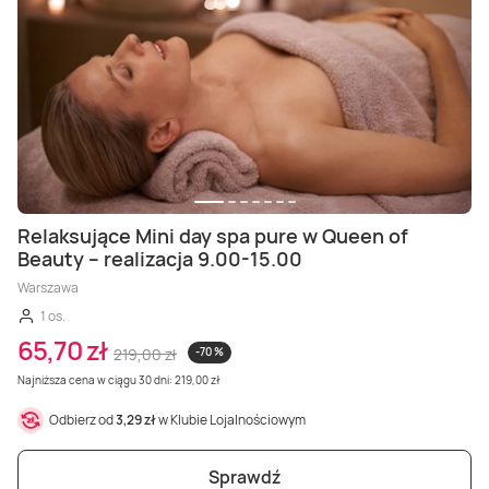
Relaksujące Mini day spa pure w Queen of
Beauty – realizacja 9.00-15.00
Warszawa
1 os.
65,70 zł
219,00 zł
-70 %
Najniższa cena w ciągu 30 dni: 219,00 zł
Odbierz od
3,29 zł
w Klubie Lojalnościowym
Sprawdź