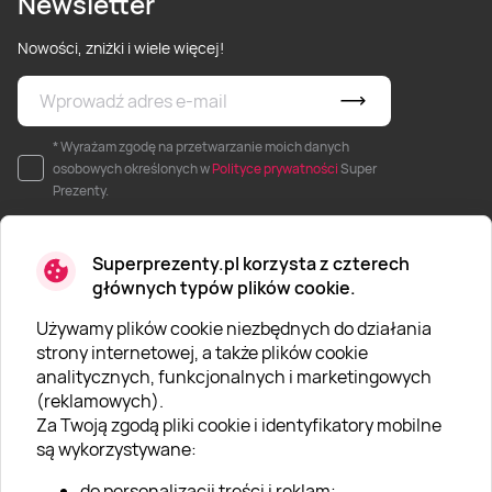
Newsletter
Nowości, zniżki i wiele więcej!
* Wyrażam zgodę na przetwarzanie moich danych
osobowych określonych w
Polityce prywatności
Super
Prezenty.
Superprezenty.pl korzysta z czterech
głównych typów plików cookie.
Używamy plików cookie niezbędnych do działania
O SUPERPREZENTY
strony internetowej, a także plików cookie
analitycznych, funkcjonalnych i marketingowych
O nas
(reklamowych).
Aktualności
Za Twoją zgodą pliki cookie i identyfikatory mobilne
są wykorzystywane:
Kariera w Super Prezentach
do personalizacji treści i reklam;