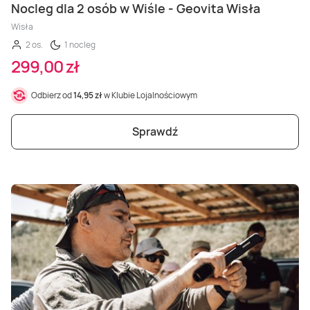
Nocleg dla 2 osób w Wiśle - Geovita Wisła
Wisła
2 os.
1 nocleg
299,00 zł
Odbierz od
14,95 zł
w Klubie Lojalnościowym
Sprawdź