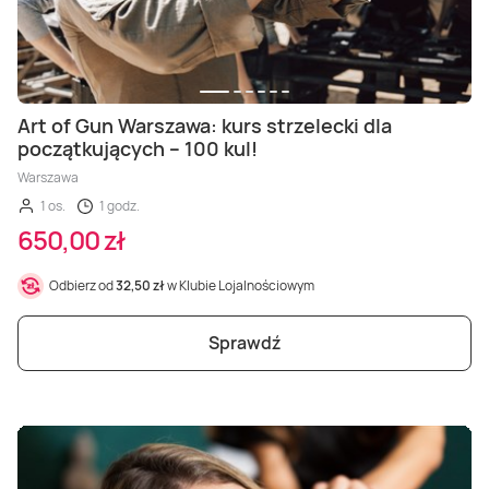
Art of Gun Warszawa: kurs strzelecki dla
początkujących – 100 kul!
Warszawa
1 os.
1 godz.
650,00 zł
Odbierz od
32,50 zł
w Klubie Lojalnościowym
Sprawdź