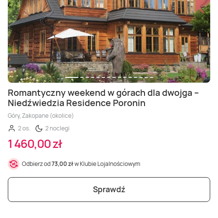
Romantyczny weekend w górach dla dwojga –
Niedźwiedzia Residence Poronin
Góry, Zakopane (okolice)
2 os.
2 noclegi
1 460,00 zł
Odbierz od
73,00 zł
w Klubie Lojalnościowym
Sprawdź