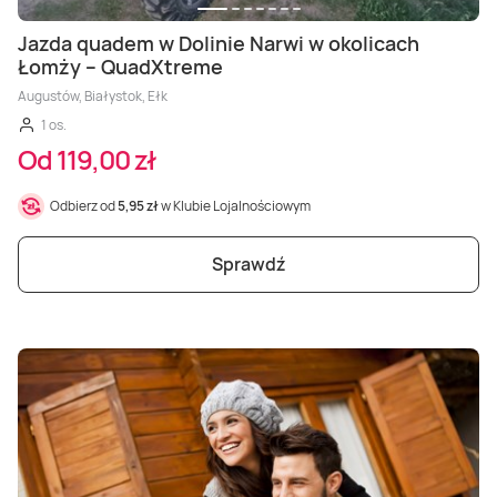
Jazda quadem w Dolinie Narwi w okolicach
Łomży – QuadXtreme
Augustów, Białystok, Ełk
1 os.
Od 119,00 zł
Odbierz od
5,95 zł
w Klubie Lojalnościowym
Sprawdź