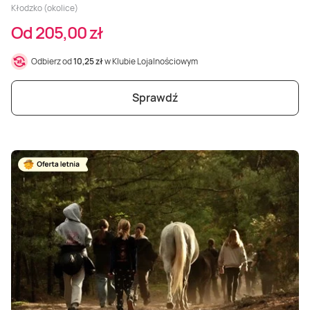
Kłodzko (okolice)
Od 205,00 zł
Odbierz od
10,25 zł
w Klubie Lojalnościowym
Sprawdź