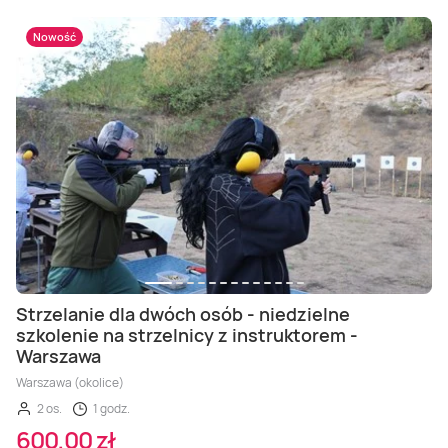
Nowość
Strzelanie dla dwóch osób - niedzielne
szkolenie na strzelnicy z instruktorem -
Warszawa
Warszawa (okolice)
2 os.
1 godz.
600,00 zł