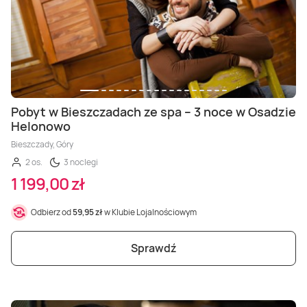
Pobyt w Bieszczadach ze spa – 3 noce w Osadzie
Helonowo
Bieszczady, Góry
2 os.
3 noclegi
1 199,00 zł
Odbierz od
59,95 zł
w Klubie Lojalnościowym
Sprawdź