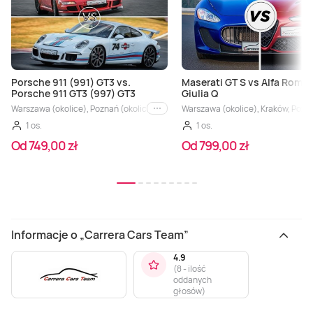
Porsche 911 (991) GT3 vs.
Maserati GT S vs Alfa Rome
Porsche 911 GT3 (997) GT3
Giulia Q
Warszawa (okolice), Poznań (okolice), Trójmiasto (okolice), Bielsko-Biała (okoli
Warszawa (okolice), Kraków, Poznań
i inne
1 os.
1 os.
Od 749,00 zł
Od 799,00 zł
Informacje o „Carrera Cars Team”
4.9
(
8 - ilość
oddanych
głosów
)