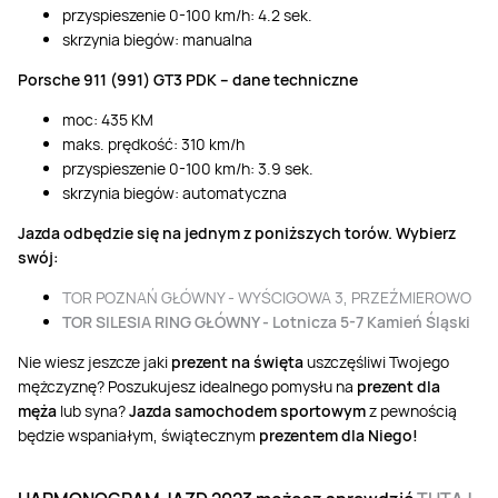
przyspieszenie 0-100 km/h: 4.2 sek.
skrzynia biegów: manualna
Porsche 911 (991) GT3 PDK – dane techniczne
moc: 435 KM
maks. prędkość: 310 km/h
przyspieszenie 0-100 km/h: 3.9 sek.
skrzynia biegów: automatyczna
Jazda odbędzie się na jednym z poniższych torów. Wybierz
swój:
TOR POZNAŃ GŁÓWNY - WYŚCIGOWA 3, PRZEŹMIEROWO
TOR SILESIA RING GŁÓWNY - Lotnicza 5-7 Kamień Śląski
Nie wiesz jeszcze jaki
prezent na święta
uszczęśliwi Twojego
mężczyznę? Poszukujesz idealnego pomysłu na
prezent dla
męża
lub syna?
Jazda samochodem sportowym
z pewnością
będzie wspaniałym, świątecznym
prezentem dla Niego!