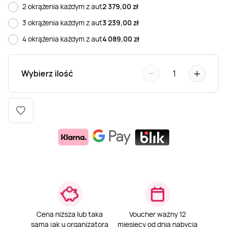
2 okrążenia każdym z aut
2 379,00
zł
Weekend w SPA
Masaż klasyczny
Pojazdy specjalne
Fitness
Kurs żeglarski
3 okrążenia każdym z aut
3 239,00
zł
4 okrążenia każdym z aut
4 089,00
zł
Mazury
Masaż pleców
Jazda po torze
Sporty zimowe
Kurs motorowodny
−
+
Wybierz ilość
1
Masaż sportowy
Jazda czołgiem
Wspinaczka
SUP
Masaż Shiatsu
Pojazdy militarne
Tenis
Masaż Antycellulitowy
Masaż całego ciała
Masaż czekoladą
Cena niższa lub taka
Voucher ważny 12
sama jak u organizatora
miesięcy od dnia nabycia