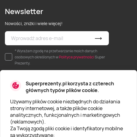
Newsletter
Nowości, zniżki i wiele więcej!
* Wyrażam zgodę na przetwarzanie moich danych
osobowych określonych w
Polityce prywatności
Super
Prezenty.
Superprezenty.pl korzysta z czterech
głównych typów plików cookie.
Używamy plików cookie niezbędnych do działania
O SUPERPREZENTY
strony internetowej, a także plików cookie
analitycznych, funkcjonalnych i marketingowych
O nas
(reklamowych).
Aktualności
Za Twoją zgodą pliki cookie i identyfikatory mobilne
są wykorzystywane: