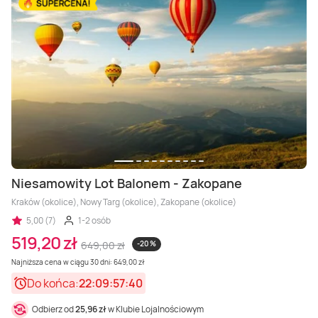
Masaż Karku
Masaż orientalny
Niesamowity Lot Balonem - Zakopane
Kraków (okolice), Nowy Targ (okolice), Zakopane (okolice)
5,00 (7)
1-2 osób
519,20 zł
649,00 zł
-20 %
Najniższa cena w ciągu 30 dni: 649,00 zł
Do końca:
22:09:57:38
Odbierz od
25,96 zł
w Klubie Lojalnościowym