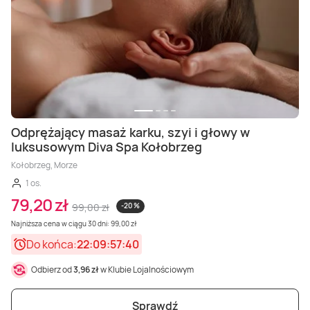
Odprężający masaż karku, szyi i głowy w
luksusowym Diva Spa Kołobrzeg
Kołobrzeg, Morze
1 os.
79,20 zł
99,00 zł
-20 %
Najniższa cena w ciągu 30 dni: 99,00 zł
Do końca:
22:09:57:38
Odbierz od
3,96 zł
w Klubie Lojalnościowym
Sprawdź