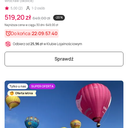
Wrocław (okolice)
5,00 (2)
1-2 osób
519,20 zł
649,00 zł
-20 %
Najniższa cena w ciągu 30 dni: 649,00 zł
Do końca:
22:09:57:38
Odbierz od
25,96 zł
w Klubie Lojalnościowym
Sprawdź
Tylko u nas
SUPER OFERTA