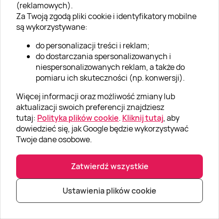
* Wyrażam zgodę na przetwarzanie moich danych
(reklamowych).
osobowych określonych w
Polityce prywatności
Super
Za Twoją zgodą pliki cookie i identyfikatory mobilne
Prezenty.
są wykorzystywane:
do personalizacji treści i reklam;
do dostarczania spersonalizowanych i
niespersonalizowanych reklam, a także do
pomiaru ich skuteczności (np. konwersji).
O SUPERPREZENTY
Więcej informacji oraz możliwość zmiany lub
aktualizacji swoich preferencji znajdziesz
O nas
tutaj:
Polityka plików cookie
.
Kliknij tutaj
, aby
Aktualności
dowiedzieć się, jak Google będzie wykorzystywać
Twoje dane osobowe.
Kariera w Super Prezentach
Blog
Zatwierdź wszystkie
Dla firm
Ustawienia plików cookie
Klub Lojalnościowy
Dodaj recenzję