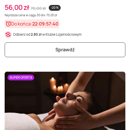
56,00 zł
70,00 zł
-20 %
Najniższa cena w ciągu 30 dni: 70,00 zł
Do końca:
22:09:57:38
Odbierz od
2,80 zł
w Klubie Lojalnościowym
Sprawdź
SUPER OFERTA