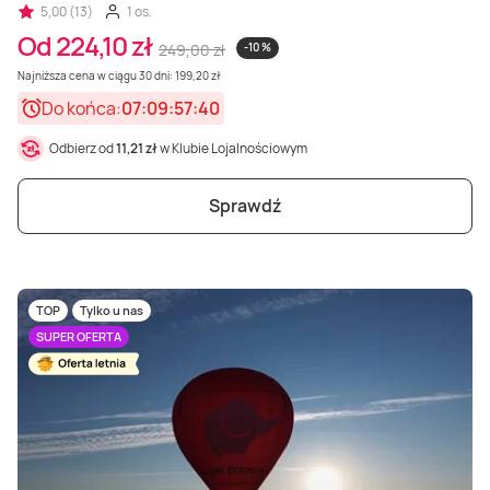
5,00 (13)
1 os.
Od 224,10 zł
249,00 zł
-10 %
Najniższa cena w ciągu 30 dni: 199,20 zł
Do końca:
07:09:57:38
Odbierz od
11,21 zł
w Klubie Lojalnościowym
Sprawdź
TOP
Tylko u nas
SUPER OFERTA