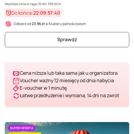
Najniższa cena w ciągu 30 dni: 599,00 zł
Weekend w SPA
Masaż klasyczny
Pojazdy specjalne
Fitness
Kurs żeglarski
Do końca:
22:09:57:38
Odbierz od
23,96 zł
w Klubie Lojalnościowym
Mazury
Masaż pleców
Jazda po torze
Sporty zimowe
Kurs motorowodny
Sprawdź
Masaż sportowy
Jazda czołgiem
Wspinaczka
SUP
Masaż Shiatsu
Pojazdy militarne
Tenis
Cena niższa lub taka sama jak u organizatora
Voucher ważny 12 miesięcy od dnia nabycia
Masaż Antycellulitowy
E-voucher w 1 minutę
Łatwe przedłużenie i wymiana, 14 dni na zwrot
Masaż całego ciała
Masaż czekoladą
SUPER OFERTA