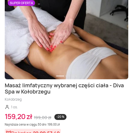
SUPER OFERTA
Masaż limfatyczny wybranej części ciała - Diva
Spa w Kołobrzegu
Kołobrzeg
1 os.
159,20 zł
199,00 zł
-20 %
Najniższa cena w ciągu 30 dni: 199,00 zł