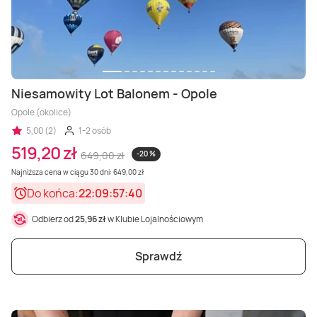
Niesamowity Lot Balonem - Opole
Opole (okolice)
5,00 (2)
1-2 osób
519,20 zł
649,00 zł
-20 %
Najniższa cena w ciągu 30 dni: 649,00 zł
Do końca:
22:09:57:38
Odbierz od
25,96 zł
w Klubie Lojalnościowym
Sprawdź