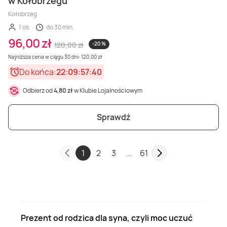
w Kołobrzegu
Kołobrzeg
1 os.
do 30 min.
96,00 zł
120,00 zł
-20 %
Najniższa cena w ciągu 30 dni: 120,00 zł
Do końca:
22:09:57:38
Odbierz od
4,80 zł
w Klubie Lojalnościowym
Sprawdź
1
2
3
...
61
Prezent od rodzica dla syna, czyli moc uczuć