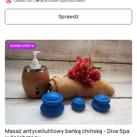
Odbierz od
7,96 zł
w Klubie Lojalnościowym
Sprawdź
SUPER OFERTA
Masaż antycellulitowy bańką chińską - Diva Spa