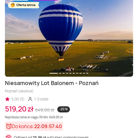
Niesamowity Lot Balonem - Poznań
Poznań (okolice)
5,00 (3)
1-2 osób
519,20 zł
649,00 zł
-20 %
Najniższa cena w ciągu 30 dni: 649,00 zł
Do końca:
22:09:57:38
Odbierz od
25,96 zł
w Klubie Lojalnościowym