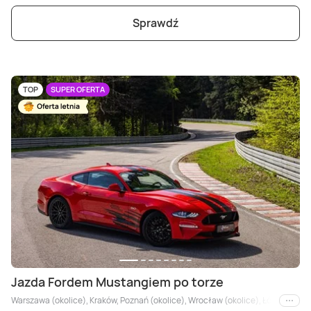
Sprawdź
TOP
SUPER OFERTA
Jazda Fordem Mustangiem po torze
Warszawa (okolice), Kraków, Poznań (okolice), Wrocław (okolice), Łódź, Kielce,
i inne