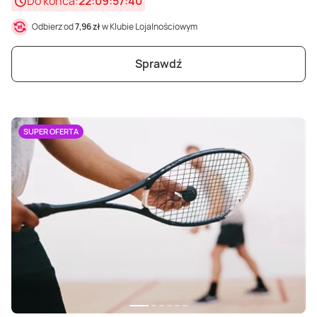
Do końca:
22:09:57:38
Odbierz od
7,96 zł
w Klubie Lojalnościowym
Sprawdź
SUPER OFERTA