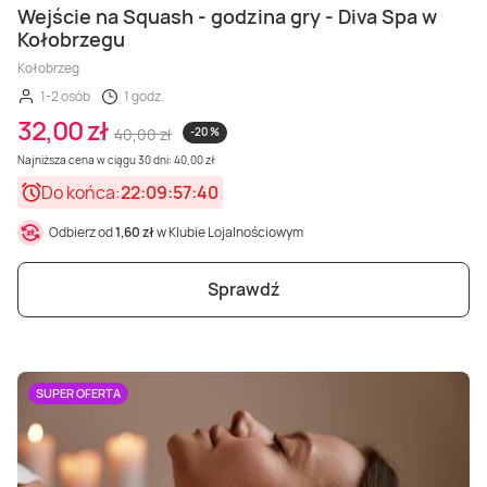
Wejście na Squash - godzina gry - Diva Spa w
Kołobrzegu
Kołobrzeg
1-2 osób
1 godz.
32,00 zł
40,00 zł
-20 %
Najniższa cena w ciągu 30 dni: 40,00 zł
Do końca:
22:09:57:38
Odbierz od
1,60 zł
w Klubie Lojalnościowym
Sprawdź
SUPER OFERTA