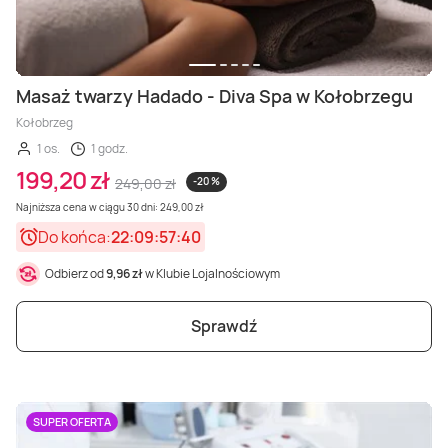
Masaż twarzy Hadado - Diva Spa w Kołobrzegu
Kołobrzeg
1 os.
1 godz.
199,20 zł
249,00 zł
-20 %
Najniższa cena w ciągu 30 dni: 249,00 zł
Do końca:
22:09:57:38
Odbierz od
9,96 zł
w Klubie Lojalnościowym
Sprawdź
SUPER OFERTA