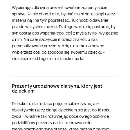
Wybierając dla syna prezent świetnie zdajemy sobie
sprawę, że nie chodzi o to, by dać mu stricte jakąś rzecz
materialną i na tym poprzestać. Tu chodzi o dawanie
przede wszystkim uczuć. Dlatego warto się postarać, by
syn dostał coś wspaniałego, coś z myślą tylko i wyłącznie
o nim. Na całe szczęście możesz znaleźć u nas
personalizowane prezenty, dzięki czemu na pewno
wybierzesz coś, co spodoba się Twojemu dziecku -
niezależnie od tego ile to dziecko ma lat.
Prezenty urodzinowe dla syna, który jest
dzieckiem
Dziecko to dla rodzica pojęcie subiektywne, ale
obiektywnie rzecz biorąc dzieckiem się jest do 18 roku
życia. I właśnie tak rozumiejąc docelowego odbiorcę
podzieliliśmy prezenty na te, skierowane do
niepełnoletniego syna oraz te, które można z pełnym