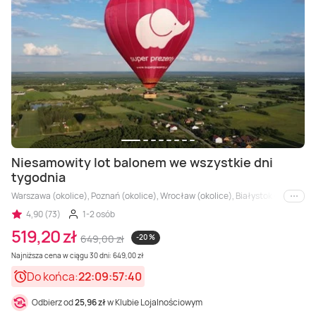
Niesamowity lot balonem we wszystkie dni
tygodnia
Warszawa (okolice), Poznań (okolice), Wrocław (okolice), Białystok (okolice), 
i inne
4,90 (73)
1-2 osób
519,20 zł
649,00 zł
-20 %
Najniższa cena w ciągu 30 dni: 649,00 zł
Do końca:
22:09:57:38
Odbierz od
25,96 zł
w Klubie Lojalnościowym