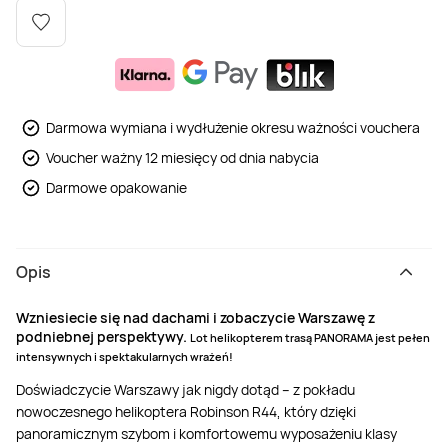
Weekend w SPA
Masaż klasyczny
Pojazdy specjalne
Fitness
Kurs żeglarski
Mazury
Masaż pleców
Jazda po torze
Sporty zimowe
Kurs motorowodny
Darmowa wymiana i wydłużenie okresu ważności vouchera
Masaż sportowy
Jazda czołgiem
Wspinaczka
SUP
Voucher ważny 12 miesięcy od dnia nabycia
Darmowe opakowanie
Masaż Shiatsu
Pojazdy militarne
Tenis
Opis
Masaż Antycellulitowy
Wzniesiecie się nad dachami i zobaczycie Warszawę z
Masaż całego ciała
podniebnej perspektywy.
Lot helikopterem trasą PANORAMA jest pełen
intensywnych i spektakularnych wrażeń!
Doświadczycie Warszawy jak nigdy dotąd – z pokładu
Masaż czekoladą
nowoczesnego helikoptera Robinson R44, który dzięki
panoramicznym szybom i komfortowemu wyposażeniu klasy