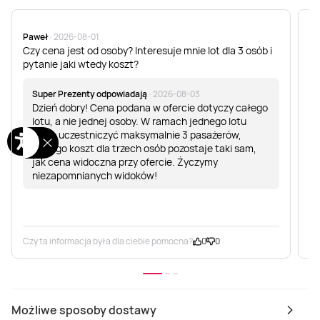
Paweł
· 2026-08-01
Bo
Czy cena jest od osoby? Interesuje mnie lot dla 3 osób i
Cz
pytanie jaki wtedy koszt?
pi
ni
w
Super Prezenty odpowiadają
· 2026-08-03
Dzień dobry! Cena podana w ofercie dotyczy całego
lotu, a nie jednej osoby. W ramach jednego lotu
może uczestniczyć maksymalnie 3 pasażerów,
dlatego koszt dla trzech osób pozostaje taki sam,
jak cena widoczna przy ofercie. Życzymy
niezapomnianych widoków!
Czy ta informacja była dla ciebie pomocna?
0
0
Cz
Możliwe sposoby dostawy