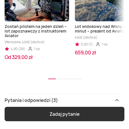
Zostań pilotem na jeden dzień –
Lot widokowy nad Wisłą 50
lot zapoznawczy z instruktorem
minut – prezent od Aviator
Aviator
Łódź (okolice)
Warszawa, Łódź (okolice)
5,00 (1)
1 os.
4,90 (28)
1 os.
659,00 zł
Od 329,00 zł
Pytania i odpowiedzi (3)
Zadaj pytanie