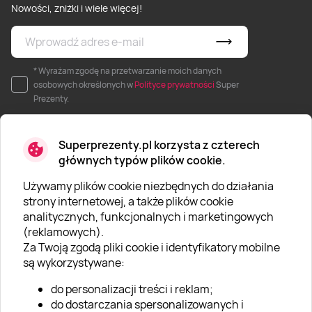
Nowości, zniżki i wiele więcej!
* Wyrażam zgodę na przetwarzanie moich danych
osobowych określonych w
Polityce prywatności
Super
Prezenty.
Superprezenty.pl korzysta z czterech
głównych typów plików cookie.
Używamy plików cookie niezbędnych do działania
O SUPERPREZENTY
strony internetowej, a także plików cookie
analitycznych, funkcjonalnych i marketingowych
O nas
(reklamowych).
Aktualności
Za Twoją zgodą pliki cookie i identyfikatory mobilne
są wykorzystywane:
Kariera w Super Prezentach
do personalizacji treści i reklam;
Blog
do dostarczania spersonalizowanych i