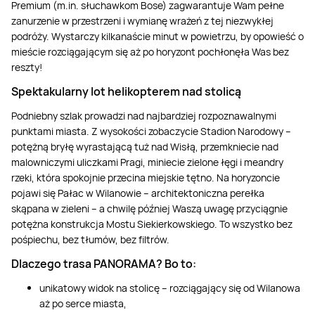
Masaż Karku
Premium (m.in. słuchawkom Bose) zagwarantuje Wam pełne
zanurzenie w przestrzeni i wymianę wrażeń z tej niezwykłej
podróży. Wystarczy kilkanaście minut w powietrzu, by opowieść o
Masaż orientalny
mieście rozciągającym się aż po horyzont pochłonęła Was bez
reszty!
Spektakularny lot helikopterem nad stolicą
Podniebny szlak prowadzi nad najbardziej rozpoznawalnymi
punktami miasta. Z wysokości zobaczycie Stadion Narodowy –
potężną bryłę wyrastającą tuż nad Wisłą, przemkniecie nad
malowniczymi uliczkami Pragi, miniecie zielone łęgi i meandry
rzeki, która spokojnie przecina miejskie tętno. Na horyzoncie
pojawi się Pałac w Wilanowie – architektoniczna perełka
skąpana w zieleni – a chwilę później Waszą uwagę przyciągnie
potężna konstrukcja Mostu Siekierkowskiego. To wszystko bez
pośpiechu, bez tłumów, bez filtrów.
Dlaczego trasa PANORAMA? Bo to:
unikatowy widok na stolicę – rozciągający się od Wilanowa
aż po serce miasta,