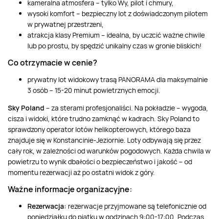
kameralna atmosfera – tylko Wy, pilot i chmury,
wysoki komfort – bezpieczny lot z doświadczonym pilotem
w prywatnej przestrzeni,
atrakcja klasy Premium – idealna, by uczcić ważne chwile
lub po prostu, by spędzić unikalny czas w gronie bliskich!
Co otrzymacie w cenie?
prywatny lot widokowy trasą PANORAMA dla maksymalnie
3 osób – 15-20 minut powietrznych emocji.
Sky Poland
– za sterami profesjonaliści. Na pokładzie – wygoda,
cisza i widoki, które trudno zamknąć w kadrach. Sky Poland to
sprawdzony operator lotów helikopterowych, którego baza
znajduje się w Konstancinie-Jeziornie. Loty odbywają się przez
cały rok, w zależności od warunków pogodowych. Każda chwila w
powietrzu to wynik dbałości o bezpieczeństwo i jakość – od
momentu rezerwacji aż po ostatni widok z góry.
Ważne informacje organizacyjne:
Rezerwacja:
rezerwacje przyjmowane są telefonicznie od
poniedziałku do piątku w godzinach 9:00-17:00. Podczas