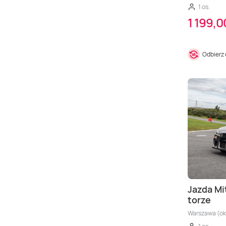
1 os.
1 199,0
Odbierz
Jazda Mi
torze
Warszawa (okol