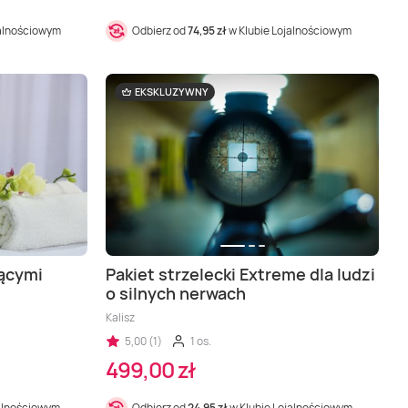
jalnościowym
Odbierz od
74,95 zł
w Klubie Lojalnościowym
EKSKLUZYWNY
rącymi
Pakiet strzelecki Extreme dla ludzi
o silnych nerwach
Kalisz
5,00 (1)
1 os.
499,00 zł
jalnościowym
Odbierz od
24,95 zł
w Klubie Lojalnościowym