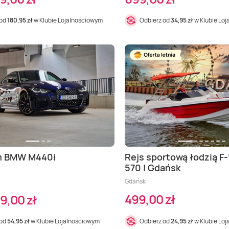
 od
180,95 zł
w Klubie Lojalnościowym
Odbierz od
34,95 zł
w Klubie Lo
m BMW M440i
Rejs sportową łodzią F-
570 | Gdańsk
Gdańsk
499,00 zł
9,00 zł
 od
54,95 zł
w Klubie Lojalnościowym
Odbierz od
24,95 zł
w Klubie Lo