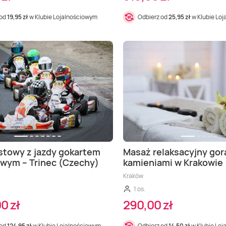
 od
19,95 zł
w Klubie Lojalnościowym
Odbierz od
25,95 zł
w Klubie Lo
stowy z jazdy gokartem
Masaż relaksacyjny go
wym – Trinec (Czechy)
kamieniami w Krakowie
Kraków
1 os.
0 zł
290,00 zł
 od
124,95 zł
w Klubie Lojalnościowym
Odbierz od
14,50 zł
w Klubie Lo