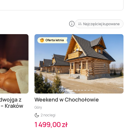
Najczęściej kupowane
 dwojga z
Weekend w Chochołowie
 – Kraków
Góry
2 noclegi
1 499,00 zł