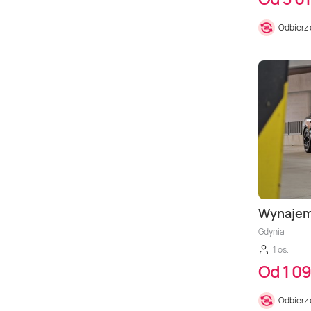
Odbierz
Wynaje
Gdynia
1 os.
Od 1 09
Odbierz