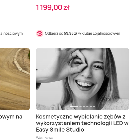
1 199,00 zł
ojalnościowym
Odbierz od
59,95 zł
w Klubie Lojalnościowym
lowym na
Kosmetyczne wybielanie zębów z
wykorzystaniem technologii LED w
Easy Smile Studio
lokalizacji, Bydgoszcz (okolice), Gdańsk (okolice), Koszalin (okolice), Lublin (oko
Warszawa