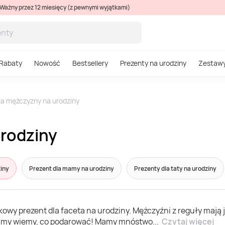
Ważny przez 12 miesięcy (z pewnymi wyjątkami)
Rabaty
Nowość
Bestsellery
Prezenty na urodziny
Zestaw
la mężczyzny na urodziny
urodziny
iny
Prezent dla mamy na urodziny
Prezenty dla taty na urodziny
kowy prezent dla faceta na urodziny. Mężczyźni z reguły mają
ie my wiemy, co podarować! Mamy mnóstwo
...
Czytaj więcej