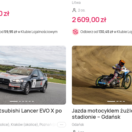
Litwa
2 os.
0 zł
2 609,00 zł
 od
59,95 zł
w Klubie Lojalnościowym
Odbierz od
130,45 zł
w Klubie L
tsubishi Lancer EVO X po
Jazda motocyklem żuż
stadionie – Gdańsk
ice), Kraków (okolice), Poznań (okolice), Wrocław (okolice), Łódź (okolice), Wiele 
Gdańsk
i inne