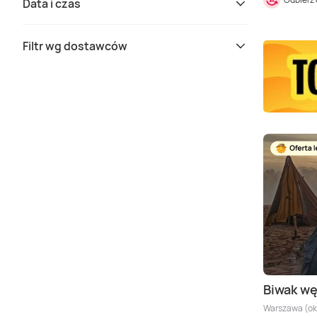
Data i czas
Filtr wg dostawców
Biwak wę
Warszawa (oko