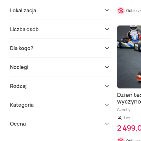
Lokalizacja
Odbierz
Liczba osób
Dla kogo?
Noclegi
Rodzaj
Dzień te
wyczyno
Kategoria
Czechy
1 os.
Ocena
2 499,0
Odbierz