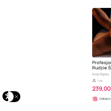
Profesjo
Rudzie Ś
Ruda Śląska
1 os.
239,00 
Odbierz