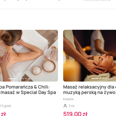
pa Pomarańcza & Chili:
Masaż relaksacyjny dla
i masaż w Special Day Spa
muzyką perską na żywo
Kraków
1,5 godz.
2 os.
 zł
519,00 zł