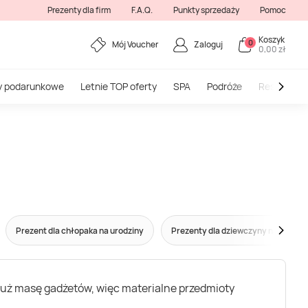
Prezenty dla firm
F.A.Q.
Punkty sprzedaży
Pomoc
Koszyk
0
Mój Voucher
Zaloguj
0,00 zł
y podarunkowe
Letnie TOP oferty
SPA
Podróże
Restauracj
Prezent dla chłopaka na urodziny
Prezenty dla dziewczyny na urodzi
 już masę gadżetów, więc materialne przedmioty