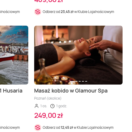
jalnościowym
Odbierz od
23,45 zł
w Klubie Lojalnościowym
1 Husaria
Masaż kobido w Glamour Spa
Poznań (okolice)
1 os.
1 godz.
249,00 zł
jalnościowym
Odbierz od
12,45 zł
w Klubie Lojalnościowym