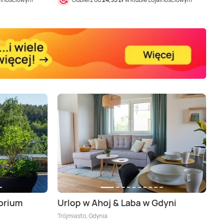
orium
Urlop w Ahoj & Laba w Gdyni
e), Szczecin (okolice), Toruń (okolice)
Trójmiasto, Gdynia