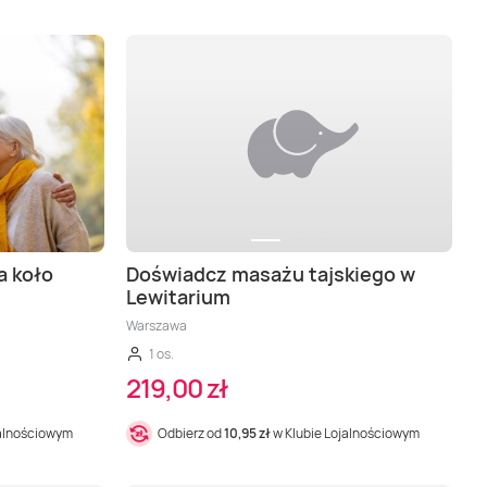
a koło
Doświadcz masażu tajskiego w
Lewitarium
Warszawa
1 os.
219,00 zł
jalnościowym
Odbierz od
10,95 zł
w Klubie Lojalnościowym