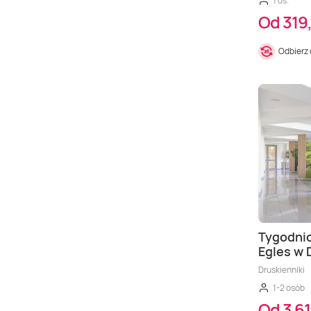
1 os.
Od 319,
Odbierz
Tygodni
Egles w 
Druskienniki
1-2 osób
Od 3 61