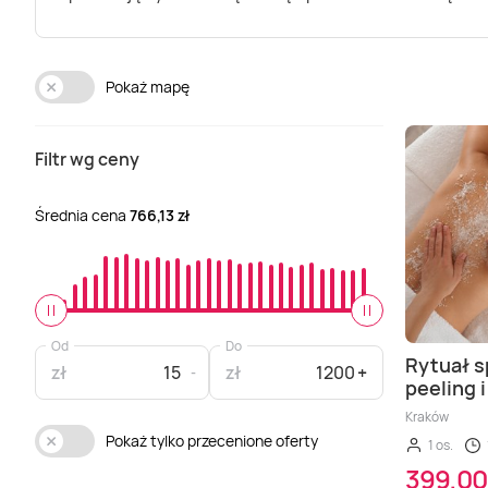
Pokaż mapę
Filtr wg ceny
Średnia cena
766,13 zł
Od
Do
Rytuał s
zł
zł
peeling 
Kraków
Pokaż tylko przecenione oferty
1 os.
399,00