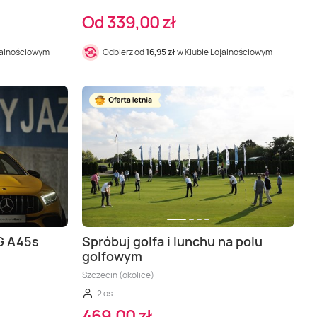
Od 339,00 zł
jalnościowym
Odbierz od
16,95 zł
w Klubie Lojalnościowym
G A45s
Spróbuj golfa i lunchu na polu
golfowym
Szczecin (okolice)
2 os.
469,00 zł