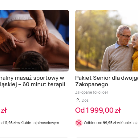
nalny masaż sportowy w
Pakiet Senior dla dwojg
ląskiej – 60 minut terapii
Zakopanego
Zakopane (okolice)
2 os.
zł
Od 1 999,00 zł
 od
11,95 zł
w Klubie Lojalnościowym
Odbierz od
99,95 zł
w Klubie Lo