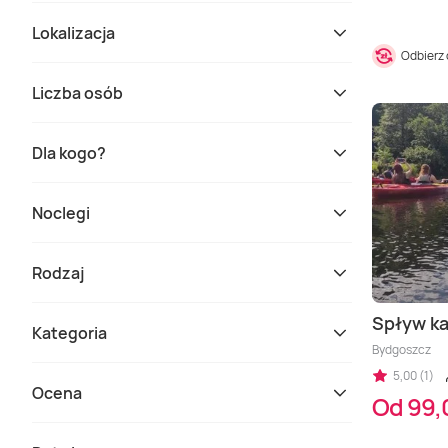
Lokalizacja
Odbierz
Liczba osób
Dla kogo?
Noclegi
Rodzaj
Spływ ka
Kategoria
Bydgoszcz
5,00 (1)
Ocena
Od 99,