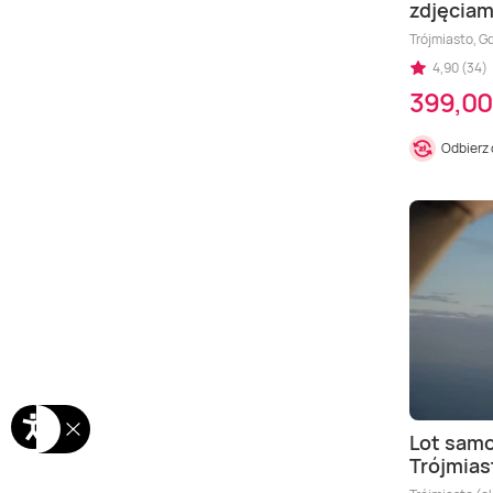
zdjęciam
Trójmiasto, G
4,90 (34)
399,00
Odbierz
Lot samo
Trójmias