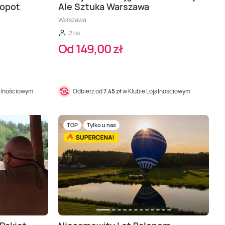
Sopot
Ale Sztuka Warszawa
Warszawa
2 os.
Od 149,00 zł
jalnościowym
Odbierz od
7,45 zł
w Klubie Lojalnościowym
TOP
Tylko u nas