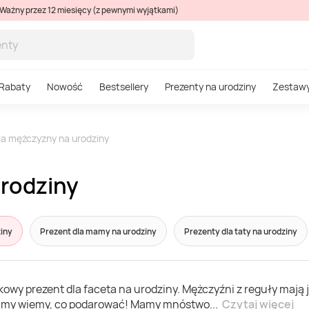
Ważny przez 12 miesięcy (z pewnymi wyjątkami)
Rabaty
Nowość
Bestsellery
Prezenty na urodziny
Zestaw
la mężczyzny na urodziny
urodziny
iny
Prezent dla mamy na urodziny
Prezenty dla taty na urodziny
kowy prezent dla faceta na urodziny. Mężczyźni z reguły mają
ie my wiemy, co podarować! Mamy mnóstwo
...
Czytaj więcej