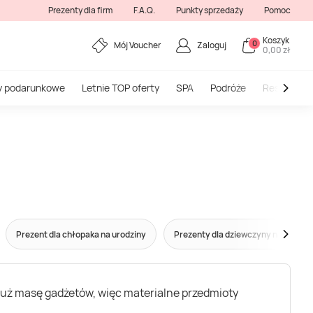
Prezenty dla firm
F.A.Q.
Punkty sprzedaży
Pomoc
Koszyk
0
Mój Voucher
Zaloguj
0,00 zł
y podarunkowe
Letnie TOP oferty
SPA
Podróże
Restauracj
Prezent dla chłopaka na urodziny
Prezenty dla dziewczyny na urodzi
 już masę gadżetów, więc materialne przedmioty