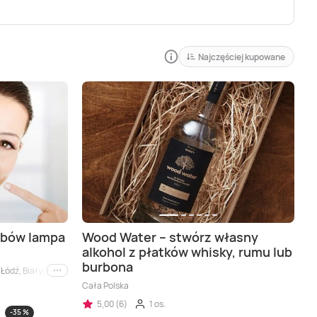
Najczęściej kupowane
ębów lampa
Wood Water – stwórz własny
alkohol z płatków whisky, rumu lub
burbona
ódź, Białystok, Bydgoszcz, Częstochowa, Gdańsk, Konin, Koszalin, Leszno, Lublin
i inne
Cała Polska
5,00 (6)
1 os.
-35 %