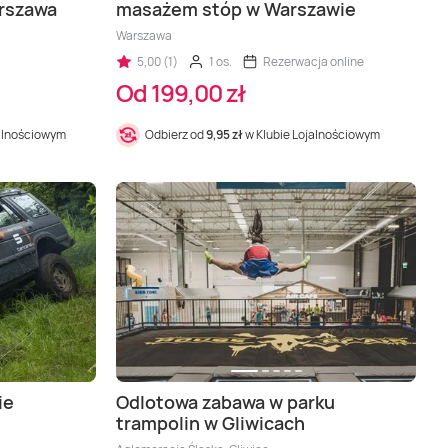
arszawa
masażem stóp w Warszawie
Warszawa
5,00 (1)
1 os.
Rezerwacja online
Od 199,00 zł
jalnościowym
Odbierz od
9,95 zł
w Klubie Lojalnościowym
ie
Odlotowa zabawa w parku
trampolin w Gliwicach