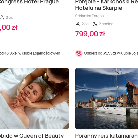
Congress Hotel Prague
Porębie - Karkonoski Re
Hotelu na Skarpie
Szklarska Poręba
2 os.
2 os.
2 noclegi
,00 zł
799,00 zł
 od
48,95 zł
w Klubie Lojalnościowym
Odbierz od
39,95 zł
w Klubie Lo
bido w Queen of Beauty
Poranny rejs katamara