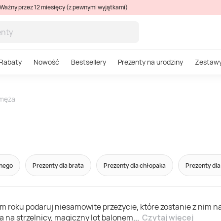
Ważny przez 12 miesięcy (z pewnymi wyjątkami)
Rabaty
Nowość
Bestsellery
Prezenty na urodziny
Zestaw
 męża
onego
Prezenty dla brata
Prezenty dla chłopaka
Prezenty dla
ym roku podaruj niesamowite przeżycie, które zostanie z nim 
a na strzelnicy, magiczny lot balonem
...
Czytaj więcej