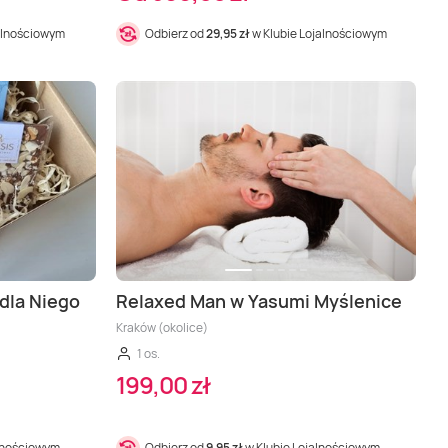
alnościowym
Odbierz od
29,95 zł
w Klubie Lojalnościowym
dla Niego
Relaxed Man w Yasumi Myślenice
Kraków (okolice)
1 os.
199,00 zł
alnościowym
Odbierz od
9,95 zł
w Klubie Lojalnościowym