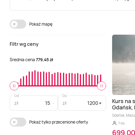
Pokaż mapę
Filtr wg ceny
Średnia cena
779,45 zł
Od
Do
Kurs na 
zł
zł
Gdańsk,
Gdańsk, Mazu
Pokaż tylko przecenione oferty
1 os.
699,00