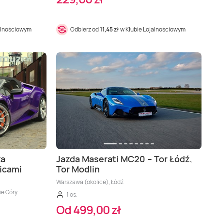
alnościowym
Odbierz od
11,45 zł
w Klubie Lojalnościowym
ka
Jazda Maserati MC20 – Tor Łódź,
icami
Tor Modlin
Warszawa (okolice), Łódź
ie Góry
1 os.
Od 499,00 zł