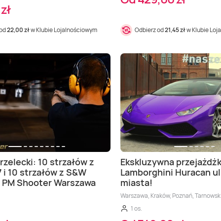
zł
 od
22,00 zł
w Klubie Lojalnościowym
Odbierz od
21,45 zł
w Klubie Loj
rzelecki: 10 strzałów z
Ekskluzywna przejażdż
7 i 10 strzałów z S&W
Lamborghini Huracan ul
– PM Shooter Warszawa
miasta!
Warszawa, Kraków, Poznań, Tarnowsk
1 os.