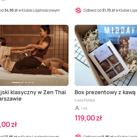
 od
34,95 zł
w Klubie Lojalnościowym
Odbierz od
31,70 zł
w Klubie Loj
jski klasyczny w Zen Thai
Box prezentowy z kawą 
arszawie
Cała Polska
1 os.
119,00 zł
,00 zł
 od
13,95 zł
w Klubie Lojalnościowym
Odbierz od
5,95 zł
w Klubie Loj