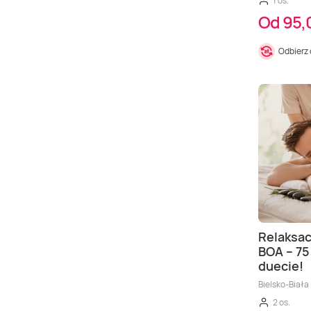
1 os.
Od 95,0
Odbierz
Relaksac
BOA – 75
duecie!
Bielsko-Biała
2 os.