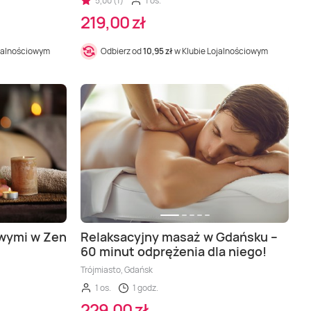
5,00 (1)
1 os.
219,00 zł
ojalnościowym
Odbierz od
10,95 zł
w Klubie Lojalnościowym
wymi w Zen
Relaksacyjny masaż w Gdańsku –
60 minut odprężenia dla niego!
Trójmiasto, Gdańsk
1 os.
1 godz.
229,00 zł