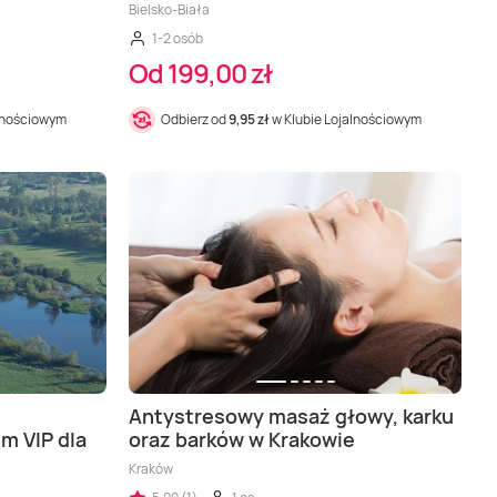
Bielsko-Biała
1-2 osób
Od 199,00 zł
alnościowym
Odbierz od
9,95 zł
w Klubie Lojalnościowym
Antystresowy masaż głowy, karku
m VIP dla
oraz barków w Krakowie
Kraków