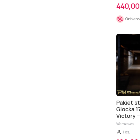
440,00 
Odbierz
Pakiet st
Glocka 1
Victory 
Warszawa
1 os.