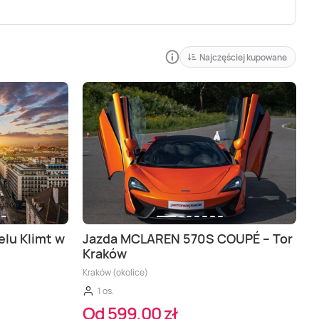
Najczęściej kupowane
elu Klimt w
Jazda MCLAREN 570S COUPÉ – Tor
Kraków
Kraków (okolice)
1 os.
Od 599,00 zł