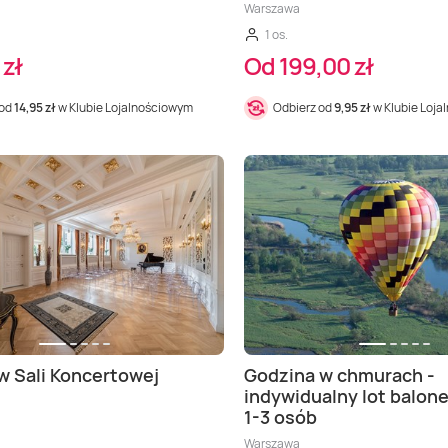
Warszawa
1 os.
 zł
Od 199,00 zł
 od
14,95 zł
w Klubie Lojalnościowym
Odbierz od
9,95 zł
w Klubie Loj
w Sali Koncertowej
Godzina w chmurach -
indywidualny lot balone
1-3 osób
Warszawa