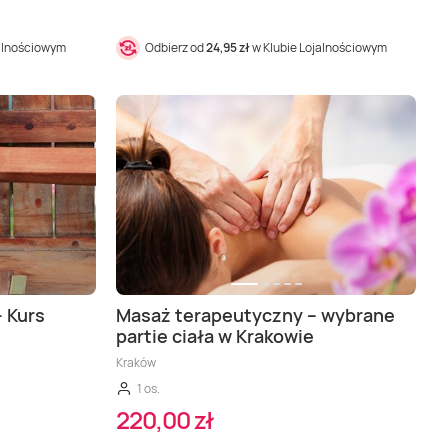
jalnościowym
Odbierz od
24,95 zł
w Klubie Lojalnościowym
- Kurs
Masaż terapeutyczny – wybrane
partie ciała w Krakowie
Kraków
1 os.
220,00 zł