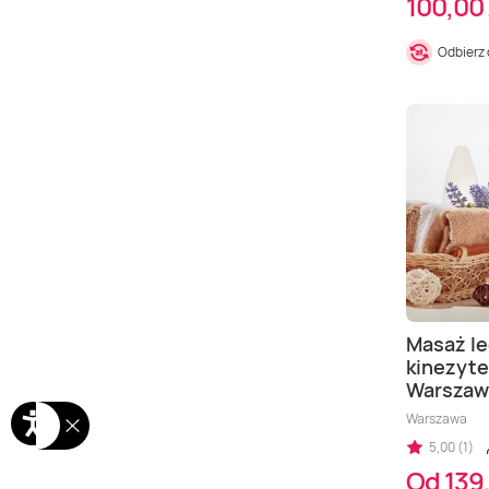
100,00 
Odbierz
Masaż le
kinezyte
Warszaw
Warszawa
5,00 (1)
Od 139,