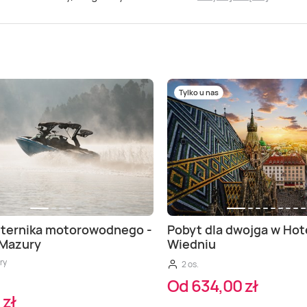
Tylko u nas
sternika motorowodnego -
Pobyt dla dwojga w Hot
 Mazury
Wiedniu
ry
2 os.
Od 634,00 zł
 zł