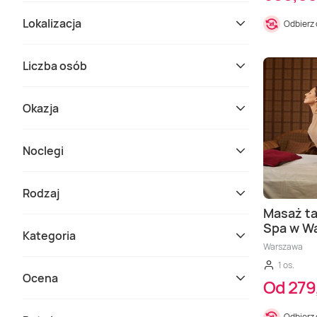
Lokalizacja
Odbierz
Liczba osób
Okazja
Noclegi
Rodzaj
Masaż ta
Spa w W
Kategoria
Warszawa
1 os.
Ocena
Od 279
Odbierz