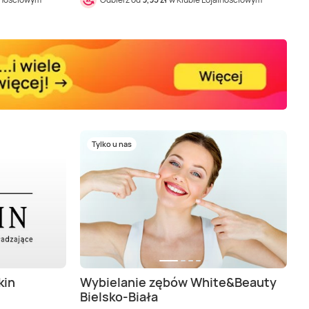
Tylko u nas
kin
Wybielanie zębów White&Beauty
Bielsko-Biała