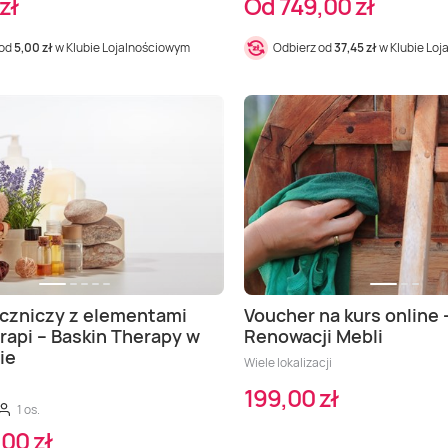
zł
Od 749,00 zł
 od
5,00 zł
w Klubie Lojalnościowym
Odbierz od
37,45 zł
w Klubie Lo
czniczy z elementami
Voucher na kurs online 
rapi – Baskin Therapy w
Renowacji Mebli
ie
Wiele lokalizacji
199,00 zł
1 os.
00 zł