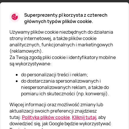
Superprezenty.pl korzysta z czterech
głównych typów plików cookie.
Używamy plików cookie niezbędnych do działania
O SUPERPREZENTY
strony internetowej, a także plików cookie
analitycznych, funkcjonalnych i marketingowych
O nas
(reklamowych).
Aktualności
Za Twoją zgodą pliki cookie i identyfikatory mobilne
są wykorzystywane:
Kariera w Super Prezentach
do personalizacji treści i reklam;
Blog
do dostarczania spersonalizowanych i
Dla firm
niespersonalizowanych reklam, a także do
pomiaru ich skuteczności (np. konwersji).
Klub Lojalnościowy
Więcej informacji oraz możliwość zmiany lub
Dodaj recenzję
aktualizacji swoich preferencji znajdziesz
tutaj:
Polityka plików cookie
.
Kliknij tutaj
, aby
dowiedzieć się, jak Google będzie wykorzystywać
Informacje