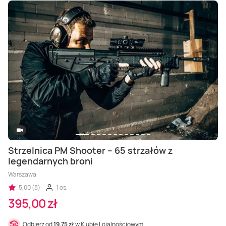
Strzelnica PM Shooter – 65 strzałów z
legendarnych broni
Warszawa
5,00 (8)
1 os.
395,00 zł
Odbierz od
19,75 zł
w Klubie Lojalnościowym