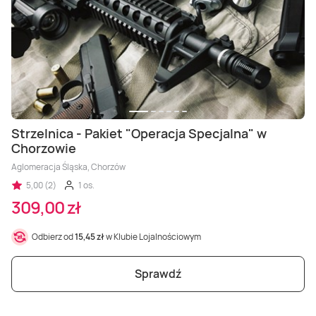
Strzelnica - Pakiet "Operacja Specjalna" w
Chorzowie
Aglomeracja Śląska, Chorzów
5,00 (2)
1 os.
309,00 zł
Odbierz od
15,45 zł
w Klubie Lojalnościowym
Sprawdź