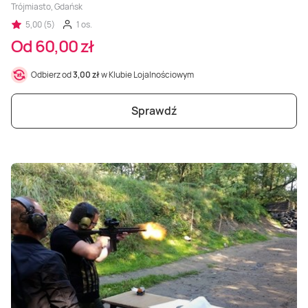
Trójmiasto, Gdańsk
5,00 (5)
1 os.
Od 60,00 zł
Odbierz od
3,00 zł
w Klubie Lojalnościowym
Sprawdź