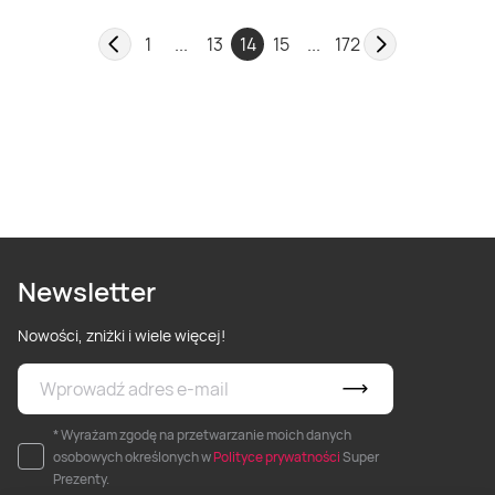
1
...
13
14
15
...
172
Newsletter
Nowości, zniżki i wiele więcej!
* Wyrażam zgodę na przetwarzanie moich danych
osobowych określonych w
Polityce prywatności
Super
Prezenty.