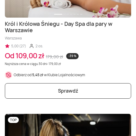
Król i Królowa Śniegu - Day Spa dla pary w
Warszawie
Warszawa
5,00 (27)
2 os.
Od 109,00 zł
179,00 zł
-39 %
Najniższa cena w ciągu 30 dni: 179,00 zł
Odbierz od
5,45 zł
w Klubie Lojalnościowym
Sprawdź
TOP