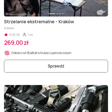
Strzelanie ekstremalne - Kraków
Kraków
5,00 (9)
1 os.
269,00 zł
Odbierz od
13,45 zł
w Klubie Lojalnościowym
Sprawdź