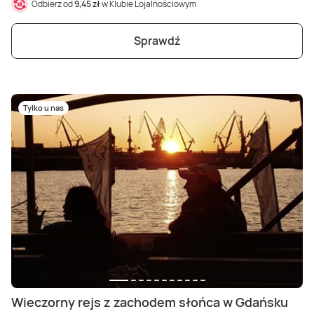
Odbierz od
9,45 zł
w Klubie Lojalnościowym
Sprawdź
Tylko u nas
Wieczorny rejs z zachodem słońca w Gdańsku