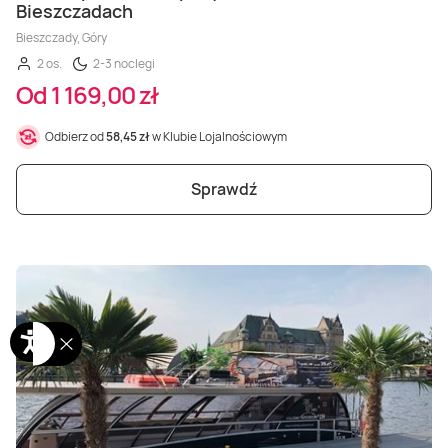
Bieszczadach
Bieszczady, Góry
2 os.
2-3 noclegi
Od 1 169,00 zł
Odbierz od
58,45 zł
w Klubie Lojalnościowym
Sprawdź