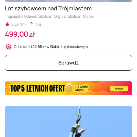
Masaż Karku
Lot szybowcem nad Trójmiastem
Trójmiasto, Gdańsk (okolice), Gdynia (okolice), Morze
Masaż orientalny
5,00 (14)
1 os.
499,00 zł
Odbierz od
24,95 zł
w Klubie Lojalnościowym
Sprawdź