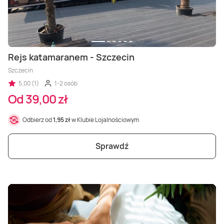
Rejs katamaranem - Szczecin
Szczecin
5,00 (1)
1-2 osób
Od 39,00 zł
Odbierz od
1,95 zł
w Klubie Lojalnościowym
Sprawdź