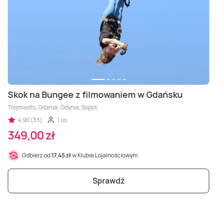
Skok na Bungee z filmowaniem w Gdańsku
Trójmiasto, Gdańsk, Gdynia, Sopot
4,90 (33)
1 os.
349,00 zł
Odbierz od
17,45 zł
w Klubie Lojalnościowym
Sprawdź