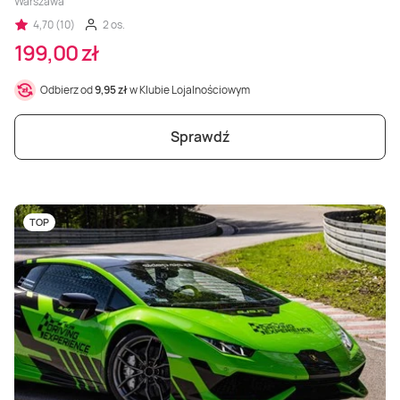
Warszawa
4,70 (10)
2 os.
199,00 zł
Odbierz od
9,95 zł
w Klubie Lojalnościowym
Sprawdź
TOP