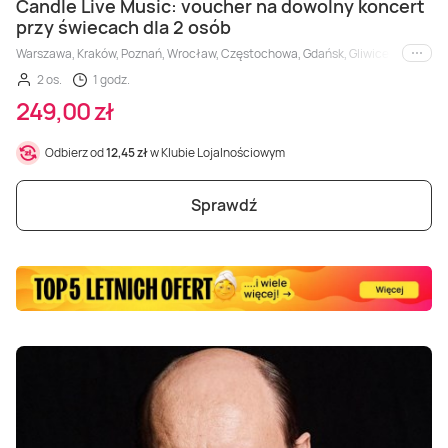
Masaż Karku
Candle Live Music: voucher na dowolny koncert
przy świecach dla 2 osób
Warszawa, Kraków, Poznań, Wrocław, Częstochowa, Gdańsk, Gliwice, Katowice,
i inne
Masaż orientalny
2 os.
1 godz.
249,00 zł
Odbierz od
12,45 zł
w Klubie Lojalnościowym
Sprawdź