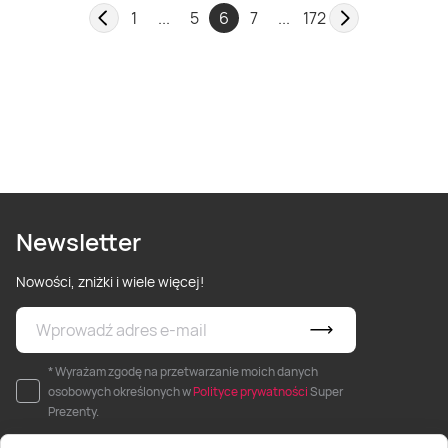
1
...
5
6
7
...
172
Newsletter
Nowości, zniżki i wiele więcej!
* Wyrażam zgodę na przetwarzanie moich danych
osobowych określonych w
Polityce prywatności
Super
Prezenty.