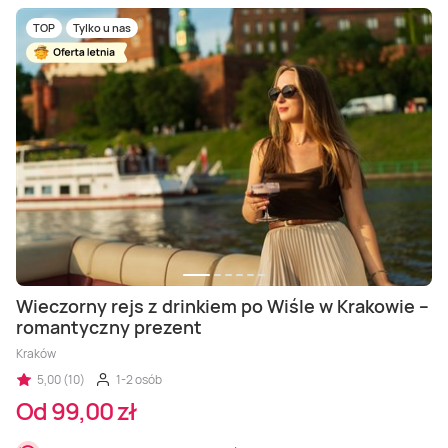
TOP
Tylko u nas
Wieczorny rejs z drinkiem po Wiśle w Krakowie –
romantyczny prezent
Kraków
5,00 (10)
1-2 osób
Od 99,00 zł