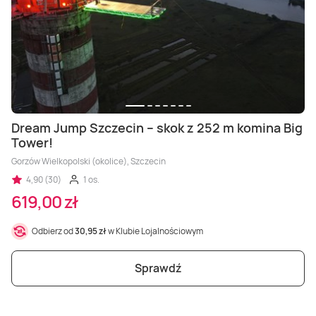
Dream Jump Szczecin – skok z 252 m komina Big
Tower!
Gorzów Wielkopolski (okolice), Szczecin
4,90 (30)
1 os.
619,00 zł
Odbierz od
30,95 zł
w Klubie Lojalnościowym
Sprawdź