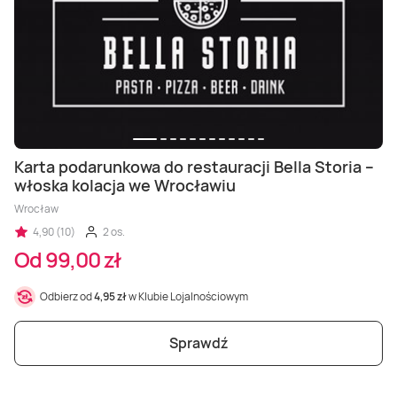
Karta podarunkowa do restauracji Bella Storia –
włoska kolacja we Wrocławiu
Wrocław
4,90 (10)
2 os.
Od 99,00 zł
Odbierz od
4,95 zł
w Klubie Lojalnościowym
Sprawdź