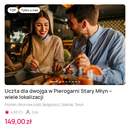
TOP
Tylko u nas
Uczta dla dwojga w Pierogarni Stary Młyn –
wiele lokalizacji
Poznań, Wrocław, Łódź, Bydgoszcz, Gdańsk, Toruń
4,50 (1)
2 os.
149,00 zł