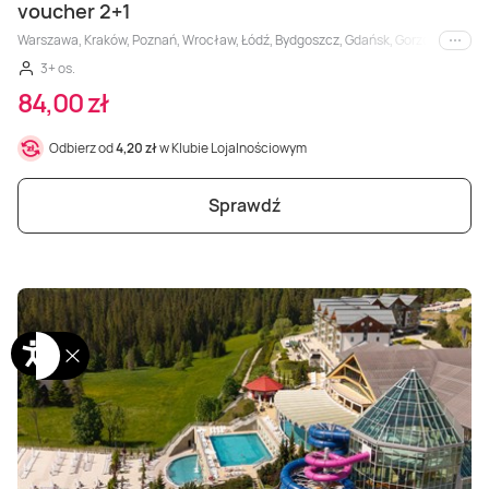
voucher 2+1
Warszawa, Kraków, Poznań, Wrocław, Łódź, Bydgoszcz, Gdańsk, Gorzów Wielkopols
i inne
3+ os.
84,00 zł
Odbierz od
4,20 zł
w Klubie Lojalnościowym
Sprawdź