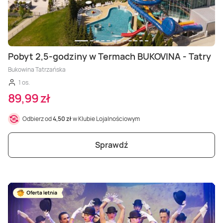
Pobyt 2,5-godziny w Termach BUKOVINA - Tatry
Bukowina Tatrzańska
1 os.
89,99 zł
Odbierz od
4,50 zł
w Klubie Lojalnościowym
Sprawdź