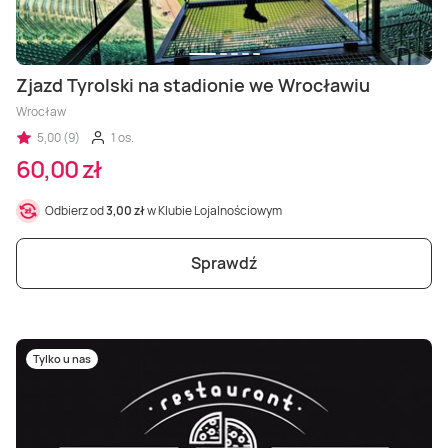
Zjazd Tyrolski na stadionie we Wrocławiu
Wrocław
5,00 (9)
1 os.
60,00 zł
Odbierz od
3,00 zł
w Klubie Lojalnościowym
Sprawdź
Tylko u nas