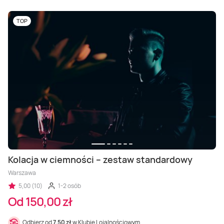
TOP
Kolacja w ciemności – zestaw standardowy
Warszawa
5,00 (10)
1-2 osób
Od 150,00 zł
Odbierz od
7,50 zł
w Klubie Lojalnościowym