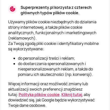
Superprezenty.pl korzysta z czterech
głównych typów plików cookie.
Używamy plików cookie niezbędnych do działania
O SUPERPREZENTY
strony internetowej, a także plików cookie
analitycznych, funkcjonalnych i marketingowych
O nas
(reklamowych).
Aktualności
Za Twoją zgodą pliki cookie i identyfikatory mobilne
są wykorzystywane:
Kariera w Super Prezentach
do personalizacji treści i reklam;
Blog
do dostarczania spersonalizowanych i
Dla firm
niespersonalizowanych reklam, a także do
pomiaru ich skuteczności (np. konwersji).
Klub Lojalnościowy
Więcej informacji oraz możliwość zmiany lub
Dodaj recenzję
aktualizacji swoich preferencji znajdziesz
tutaj:
Polityka plików cookie
.
Kliknij tutaj
, aby
dowiedzieć się, jak Google będzie wykorzystywać
Informacje
Twoje dane osobowe.