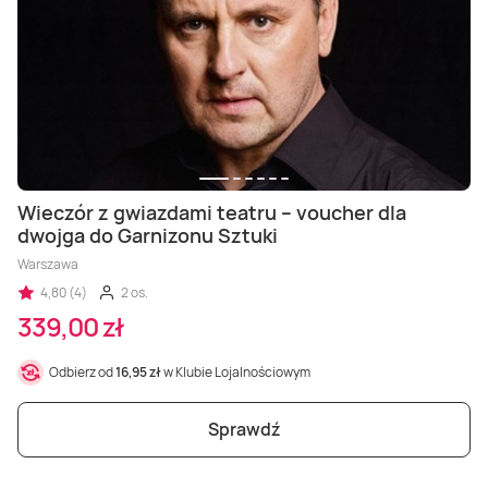
Wieczór z gwiazdami teatru – voucher dla
dwojga do Garnizonu Sztuki
Warszawa
4,80 (4)
2 os.
339,00 zł
Odbierz od
16,95 zł
w Klubie Lojalnościowym
Sprawdź