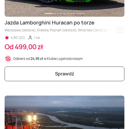
Jazda Lamborghini Huracan po torze
Warszawa (okolice), Kraków, Poznań (okolice), Wrocław (okolice), Łódź, Kielce,
i inne
4,80 (22)
1 os.
Od 499,00 zł
Odbierz od
24,95 zł
w Klubie Lojalnościowym
Sprawdź