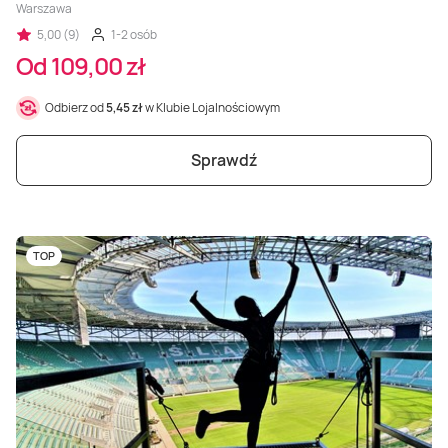
Warszawa
5,00 (9)
1-2 osób
Od 109,00 zł
Odbierz od
5,45 zł
w Klubie Lojalnościowym
Sprawdź
TOP