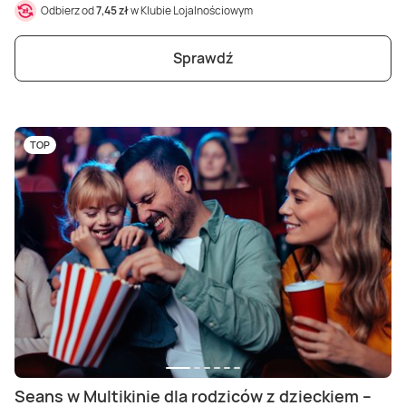
Odbierz od
7,45 zł
w Klubie Lojalnościowym
Sprawdź
TOP
Seans w Multikinie dla rodziców z dzieckiem –