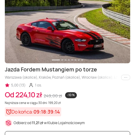
Jazda Fordem Mustangiem po torze
Warszawa (okolice), Kraków, Poznań (okolice), Wrocław (okolice), Łódź, Kielce,
i inne
5,00 (13)
1 os.
Od 224,10 zł
249,00 zł
-10 %
Najniższa cena w ciągu 30 dni: 199,20 zł
Do końca:
09:18:39:12
Odbierz od
11,21 zł
w Klubie Lojalnościowym