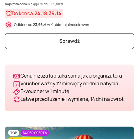
Najniższa cena w ciągu 30 dni: 599,00 zł
Weekend w SPA
Masaż klasyczny
Pojazdy specjalne
Fitness
Kurs żeglarski
Do końca:
24:18:39:12
Odbierz od
23,96 zł
w Klubie Lojalnościowym
Mazury
Masaż pleców
Jazda po torze
Sporty zimowe
Kurs motorowodny
Sprawdź
Masaż sportowy
Jazda czołgiem
Wspinaczka
SUP
Masaż Shiatsu
Pojazdy militarne
Tenis
Cena niższa lub taka sama jak u organizatora
Voucher ważny 12 miesięcy od dnia nabycia
Masaż Antycellulitowy
E-voucher w 1 minutę
Łatwe przedłużenie i wymiana, 14 dni na zwrot
Masaż całego ciała
Masaż czekoladą
TOP
SUPER OFERTA