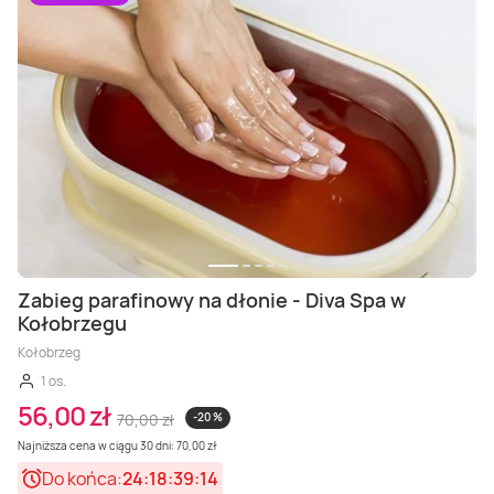
Zabieg parafinowy na dłonie - Diva Spa w
Kołobrzegu
Kołobrzeg
1 os.
56,00 zł
70,00 zł
-20 %
Najniższa cena w ciągu 30 dni: 70,00 zł
Do końca:
24:18:39:12