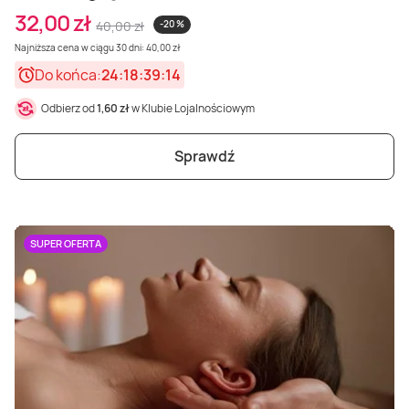
32,00 zł
40,00 zł
-20 %
Najniższa cena w ciągu 30 dni: 40,00 zł
Do końca:
24:18:39:12
Odbierz od
1,60 zł
w Klubie Lojalnościowym
Sprawdź
SUPER OFERTA