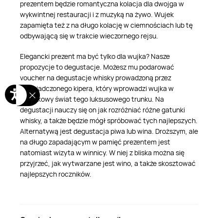
prezentem będzie romantyczna kolacja dla dwojga w
wykwintnej restauracji i z muzyką na żywo. Wujek
zapamięta też z na długo kolację w ciemnościach lub tę
odbywającą się w trakcie wieczornego rejsu.
Elegancki prezent ma być tylko dla wujka? Nasze
propozycje to degustacje. Możesz mu podarować
voucher na degustacje whisky prowadzoną przez
doświadczonego kipera, który wprowadzi wujka w
wyjątkowy świat tego luksusowego trunku. Na
degustacji nauczy się on jak rozróżniać różne gatunki
whisky, a także będzie mógł spróbować tych najlepszych.
Alternatywą jest degustacja piwa lub wina. Droższym, ale
na długo zapadającym w pamięć prezentem jest
natomiast wizyta w winnicy. W niej z bliska można się
przyjrzeć, jak wytwarzane jest wino, a także skosztować
najlepszych roczników.