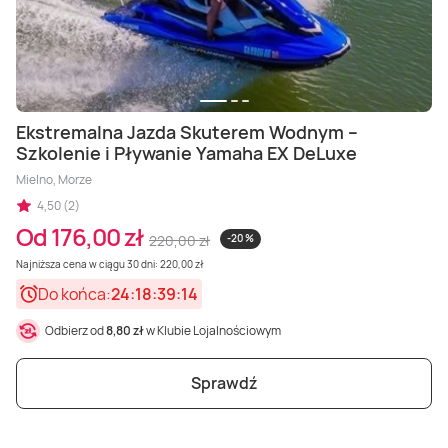
Ekstremalna Jazda Skuterem Wodnym –
Szkolenie i Pływanie Yamaha EX DeLuxe
Mielno, Morze
4,50 (2)
Od 176,00 zł
220,00 zł
-20 %
Najniższa cena w ciągu 30 dni: 220,00 zł
Do końca:
24:18:39:12
Odbierz od
8,80 zł
w Klubie Lojalnościowym
Sprawdź