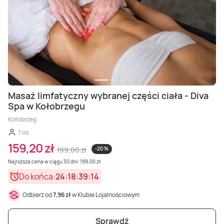
Masaż limfatyczny wybranej części ciała - Diva
Spa w Kołobrzegu
Kołobrzeg
1 os.
159,20 zł
199,00 zł
-20 %
Najniższa cena w ciągu 30 dni: 199,00 zł
Do końca:
24:18:39:12
Odbierz od
7,96 zł
w Klubie Lojalnościowym
Sprawdź