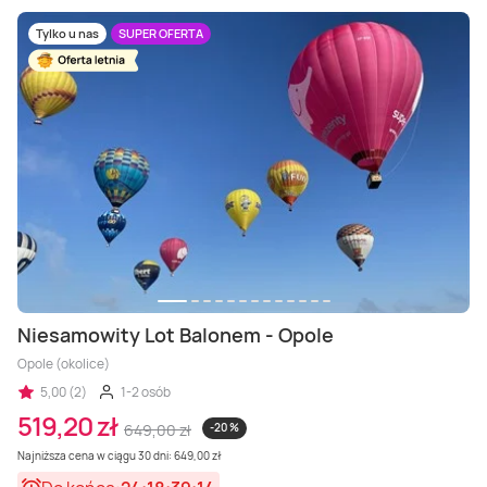
Tylko u nas
SUPER OFERTA
Niesamowity Lot Balonem - Opole
Opole (okolice)
5,00 (2)
1-2 osób
519,20 zł
649,00 zł
-20 %
Najniższa cena w ciągu 30 dni: 649,00 zł