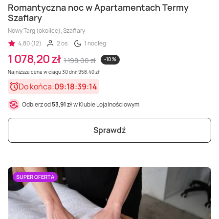
Romantyczna noc w Apartamentach Termy
Szaflary
Nowy Targ (okolice), Szaflary
4,80 (12)
2 os.
1 nocleg
1 078,20 zł
1 198,00 zł
-10 %
Najniższa cena w ciągu 30 dni: 958,40 zł
Do końca:
09:18:39:12
Odbierz od
53,91 zł
w Klubie Lojalnościowym
Sprawdź
SUPER OFERTA