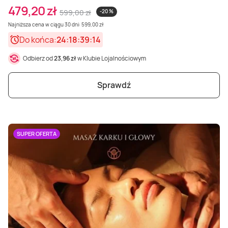
479,20 zł
599,00 zł
-20 %
Najniższa cena w ciągu 30 dni: 599,00 zł
Do końca:
24:18:39:12
Odbierz od
23,96 zł
w Klubie Lojalnościowym
Sprawdź
SUPER OFERTA