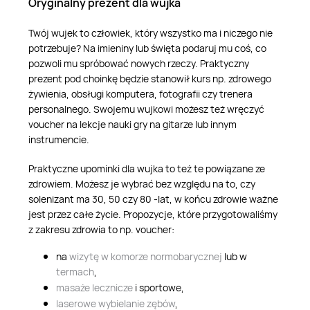
Oryginalny prezent dla wujka
Twój wujek to człowiek, który wszystko ma i niczego nie
potrzebuje? Na imieniny lub święta podaruj mu coś, co
pozwoli mu spróbować nowych rzeczy. Praktyczny
prezent pod choinkę będzie stanowił kurs np. zdrowego
żywienia, obsługi komputera, fotografii czy trenera
personalnego. Swojemu wujkowi możesz też wręczyć
voucher na lekcje nauki gry na gitarze lub innym
instrumencie.
Praktyczne upominki dla wujka to też te powiązane ze
zdrowiem. Możesz je wybrać bez względu na to, czy
solenizant ma 30, 50 czy 80 -lat, w końcu zdrowie ważne
jest przez całe życie. Propozycje, które przygotowaliśmy
z zakresu zdrowia to np. voucher:
na
wizytę w komorze normobarycznej
lub w
termach
,
masaże lecznicze
i sportowe,
laserowe wybielanie zębów
,