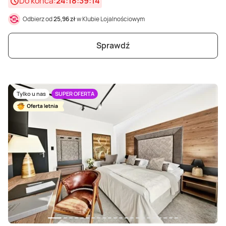
Do końca:
24:18:39:12
Odbierz od
25,96 zł
w Klubie Lojalnościowym
Sprawdź
Tylko u nas
SUPER OFERTA