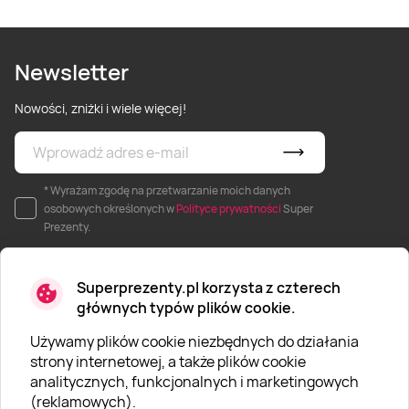
Newsletter
Nowości, zniżki i wiele więcej!
* Wyrażam zgodę na przetwarzanie moich danych
osobowych określonych w
Polityce prywatności
Super
Prezenty.
Superprezenty.pl korzysta z czterech
głównych typów plików cookie.
Używamy plików cookie niezbędnych do działania
O SUPERPREZENTY
strony internetowej, a także plików cookie
analitycznych, funkcjonalnych i marketingowych
O nas
(reklamowych).