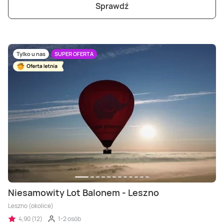
Sprawdź
Tylko u nas
SUPER OFERTA
Niesamowity Lot Balonem - Leszno
Leszno (okolice)
4,90 (12)
1-2 osób