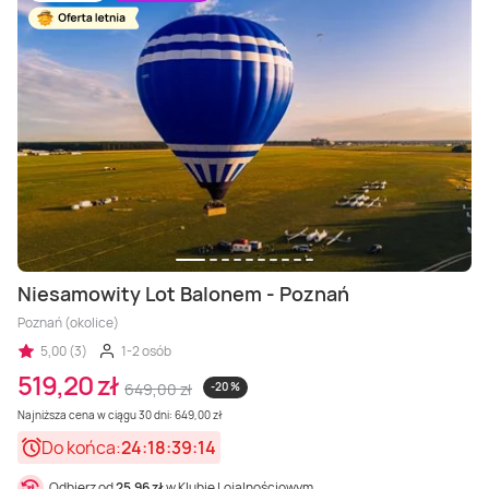
Niesamowity Lot Balonem - Poznań
Poznań (okolice)
5,00 (3)
1-2 osób
519,20 zł
649,00 zł
-20 %
Najniższa cena w ciągu 30 dni: 649,00 zł
Do końca:
24:18:39:12
Odbierz od
25,96 zł
w Klubie Lojalnościowym