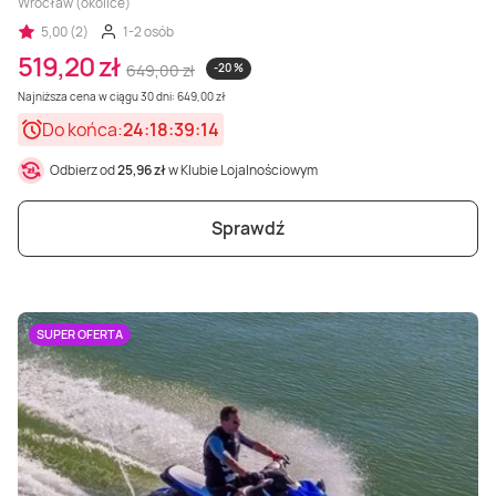
Wrocław (okolice)
5,00 (2)
1-2 osób
519,20 zł
649,00 zł
-20 %
Najniższa cena w ciągu 30 dni: 649,00 zł
Do końca:
24:18:39:12
Odbierz od
25,96 zł
w Klubie Lojalnościowym
Sprawdź
SUPER OFERTA