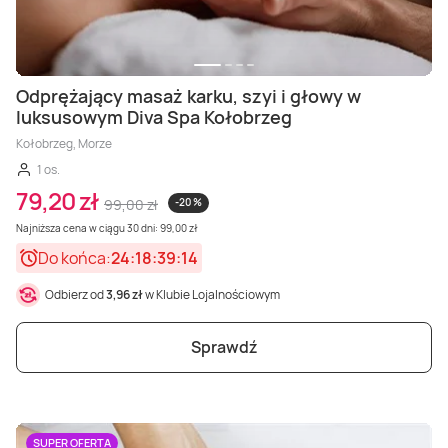
Odprężający masaż karku, szyi i głowy w
luksusowym Diva Spa Kołobrzeg
Kołobrzeg, Morze
1 os.
79,20 zł
99,00 zł
-20 %
Najniższa cena w ciągu 30 dni: 99,00 zł
Do końca:
24:18:39:12
Odbierz od
3,96 zł
w Klubie Lojalnościowym
Sprawdź
SUPER OFERTA