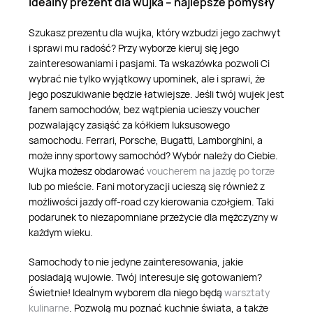
Idealny prezent dla wujka – najlepsze pomysły
Szukasz prezentu dla wujka, który wzbudzi jego zachwyt
i sprawi mu radość? Przy wyborze kieruj się jego
zainteresowaniami i pasjami. Ta wskazówka pozwoli Ci
wybrać nie tylko wyjątkowy upominek, ale i sprawi, że
jego poszukiwanie będzie łatwiejsze. Jeśli twój wujek jest
fanem samochodów, bez wątpienia ucieszy voucher
pozwalający zasiąść za kółkiem luksusowego
samochodu. Ferrari, Porsche, Bugatti, Lamborghini, a
może inny sportowy samochód? Wybór należy do Ciebie.
Wujka możesz obdarować
voucherem na jazdę po torze
lub po mieście. Fani motoryzacji ucieszą się również z
możliwości jazdy off-road czy kierowania czołgiem. Taki
podarunek to niezapomniane przeżycie dla mężczyzny w
każdym wieku.
Samochody to nie jedyne zainteresowania, jakie
posiadają wujowie. Twój interesuje się gotowaniem?
Świetnie! Idealnym wyborem dla niego będą
warsztaty
kulinarne
. Pozwolą mu poznać kuchnie świata, a także