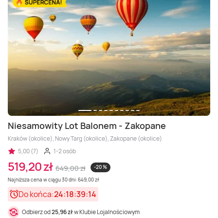
Masaż Karku
Masaż orientalny
Niesamowity Lot Balonem - Zakopane
Kraków (okolice), Nowy Targ (okolice), Zakopane (okolice)
5,00 (7)
1-2 osób
519,20 zł
649,00 zł
-20 %
Najniższa cena w ciągu 30 dni: 649,00 zł
Do końca:
24:18:39:12
Odbierz od
25,96 zł
w Klubie Lojalnościowym