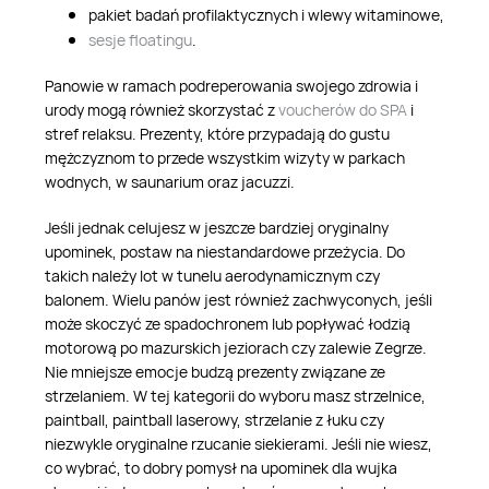
pakiet badań profilaktycznych i wlewy witaminowe,
sesje floatingu
.
Panowie w ramach podreperowania swojego zdrowia i
urody mogą również skorzystać z
voucherów do SPA
i
stref relaksu. Prezenty, które przypadają do gustu
mężczyznom to przede wszystkim wizyty w parkach
wodnych, w saunarium oraz jacuzzi.
Jeśli jednak celujesz w jeszcze bardziej oryginalny
upominek, postaw na niestandardowe przeżycia. Do
takich należy lot w tunelu aerodynamicznym czy
balonem. Wielu panów jest również zachwyconych, jeśli
może skoczyć ze spadochronem lub popływać łodzią
motorową po mazurskich jeziorach czy zalewie Zegrze.
Nie mniejsze emocje budzą prezenty związane ze
strzelaniem. W tej kategorii do wyboru masz strzelnice,
paintball, paintball laserowy, strzelanie z łuku czy
niezwykle oryginalne rzucanie siekierami. Jeśli nie wiesz,
co wybrać, to dobry pomysł na upominek dla wujka