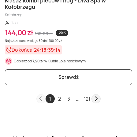
Masaż kombi pleców i nóg - Diva Spa w
Kołobrzegu
Kołobrzeg
1 os.
144,00 zł
180,00 zł
-20 %
Najniższa cena w ciągu 30 dni: 180,00 zł
Do końca:
24:18:39:12
Odbierz od
7,20 zł
w Klubie Lojalnościowym
Sprawdź
1
2
3
...
121