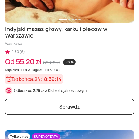
Indyjski masaż głowy, karku i pleców w
Warszawie
Warszawa
4,80 (6)
Od 55,20 zł
69,00 zł
-20 %
Najniższa cena w ciągu 30 dni: 69,00 zł
Do końca:
24:18:39:12
Odbierz od
2,76 zł
w Klubie Lojalnościowym
Sprawdź
Tylko u nas
SUPER OFERTA