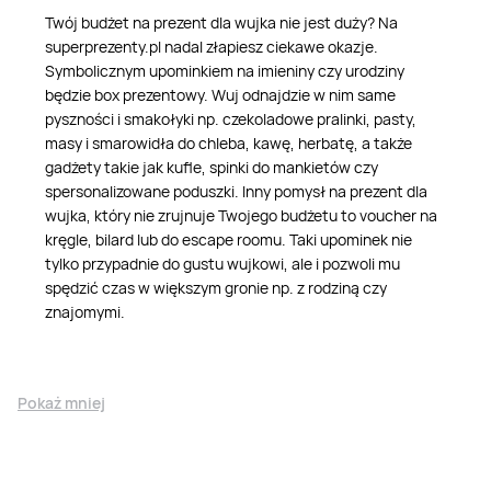
Twój budżet na prezent dla wujka nie jest duży? Na
superprezenty.pl nadal złapiesz ciekawe okazje.
Symbolicznym upominkiem na imieniny czy urodziny
będzie box prezentowy. Wuj odnajdzie w nim same
pyszności i smakołyki np. czekoladowe pralinki, pasty,
masy i smarowidła do chleba, kawę, herbatę, a także
gadżety takie jak kufle, spinki do mankietów czy
spersonalizowane poduszki. Inny pomysł na prezent dla
wujka, który nie zrujnuje Twojego budżetu to voucher na
kręgle, bilard lub do escape roomu. Taki upominek nie
tylko przypadnie do gustu wujkowi, ale i pozwoli mu
spędzić czas w większym gronie np. z rodziną czy
znajomymi.
Pokaż mniej