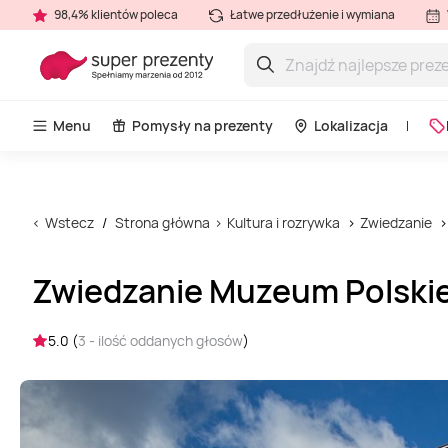
98,4% klientów poleca
Łatwe przedłużenie i wymiana
Menu
Pomysły na prezenty
Lokalizacja
Wstecz
Strona główna
Kultura i rozrywka
Zwiedzanie
Zwiedzanie Muzeum Polskie
5.0 (
3 - ilość oddanych głosów
)