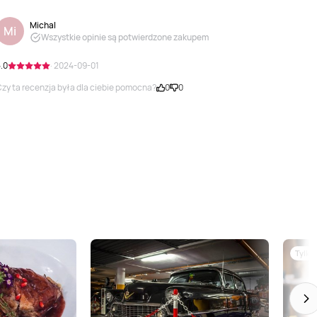
Michal
Mi
Wszystkie opinie są potwierdzone zakupem
.0
· 2024-09-01
zy ta recenzja była dla ciebie pomocna?
0
0
Tylko