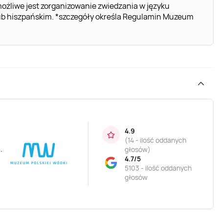
ożliwe jest zorganizowanie zwiedzania w języku
lub hiszpańskim. *szczegóły określa Regulamin Muzeum
4.9
(
14 - ilość oddanych
.
głosów
)
4.7/5
5103 - ilość oddanych
głosów