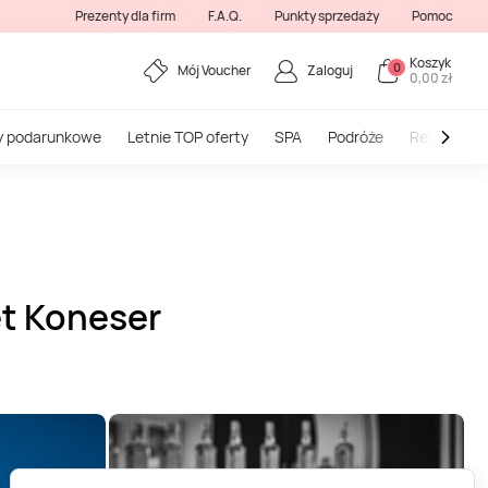
Prezenty dla firm
F.A.Q.
Punkty sprzedaży
Pomoc
Koszyk
0
Mój Voucher
Zaloguj
0,00 zł
y podarunkowe
Letnie TOP oferty
SPA
Podróże
Restauracj
et Koneser