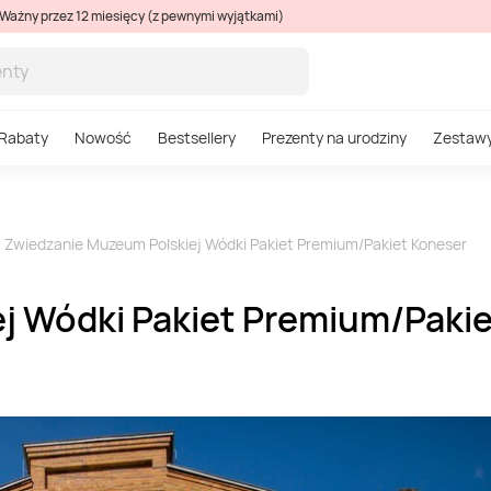
Ważny przez 12 miesięcy (z pewnymi wyjątkami)
Rabaty
Nowość
Bestsellery
Prezenty na urodziny
Zestaw
Zwiedzanie Muzeum Polskiej Wódki Pakiet Premium/Pakiet Koneser
j Wódki Pakiet Premium/Paki