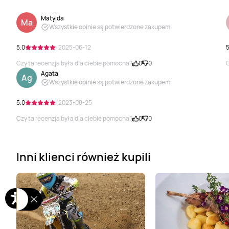
Matylda
Ma
Wszystkie opinie są potwierdzone zakupem
5.0
· 2025-06-12
5
Czy ta recenzja była dla ciebie pomocna?
0
0
C
Agata
Ag
Wszystkie opinie są potwierdzone zakupem
5.0
· 2023-08-25
Czy ta recenzja była dla ciebie pomocna?
0
0
Inni klienci również kupili