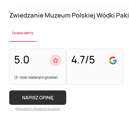
Zwiedzanie Muzeum Polskiej Wódki Paki
Ocena oferty
5.0
4.7/5
(3 - ilość oddanych głosów)
NAPISZ OPINIĘ
Regulamin dodawania opinii