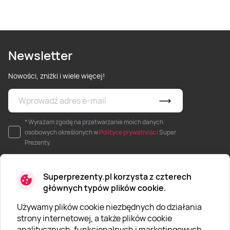
Newsletter
Nowości, zniżki i wiele więcej!
* Wyrażam zgodę na przetwarzanie moich danych
osobowych określonych w
Polityce prywatności
Super
Prezenty.
Superprezenty.pl korzysta z czterech
głównych typów plików cookie.
Używamy plików cookie niezbędnych do działania
O SUPERPREZENTY
strony internetowej, a także plików cookie
analitycznych, funkcjonalnych i marketingowych