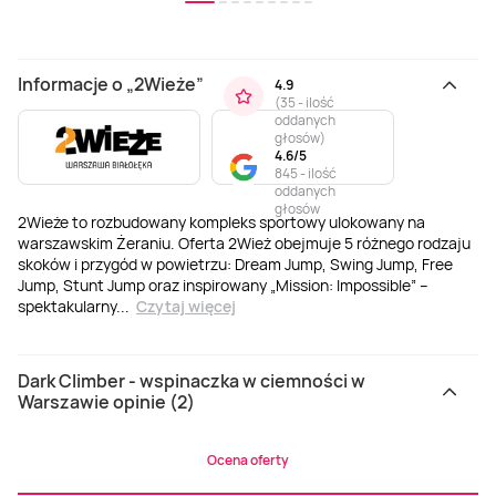
Informacje o „2Wieże”
4.9
(
35 - ilość
oddanych
głosów
)
4.6/5
845 - ilość
oddanych
głosów
2Wieże to rozbudowany kompleks sportowy ulokowany na
warszawskim Żeraniu. Oferta 2Wież obejmuje 5 różnego rodzaju
skoków i przygód w powietrzu: Dream Jump, Swing Jump, Free
Jump, Stunt Jump oraz inspirowany „Mission: Impossible” –
spektakularny
...
Czytaj więcej
Dark Climber - wspinaczka w ciemności w
Warszawie opinie (2)
Ocena oferty