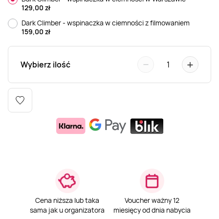
129,00
zł
Weekend w SPA
Masaż klasyczny
Pojazdy specjalne
Fitness
Kurs żeglarski
Dark Climber - wspinaczka w ciemności z filmowaniem
159,00
zł
Mazury
Masaż pleców
Jazda po torze
Sporty zimowe
Kurs motorowodny
−
+
Wybierz ilość
1
Masaż sportowy
Jazda czołgiem
Wspinaczka
SUP
Masaż Shiatsu
Pojazdy militarne
Tenis
Masaż Antycellulitowy
Masaż całego ciała
Masaż czekoladą
Cena niższa lub taka
Voucher ważny 12
sama jak u organizatora
miesięcy od dnia nabycia