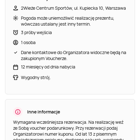
2Wieże Centrum Sportów, ul. Kupiecka 10, Warszawa
Pogoda może uniemożliwić realizację prezentu,
wówczas ustalany jest inny termin.
3 próby wejścia
1 osoba
Dane kontaktowe do Organizatora widoczne będą na
zakupionym Voucherze.
12 miesięcy od dnia nabycia
Wygodny strój.
Inne informacje
Wymagana wcześniejsza rezerwacja. Na realizację weź
ze Sobą voucher podarunkowy. Przy rezerwacji podaj
Organizatorowi numer kuponu. Od lat 13 z pisemnym
oświadczeniem opiekuna, dostępne cały rok, weekendy