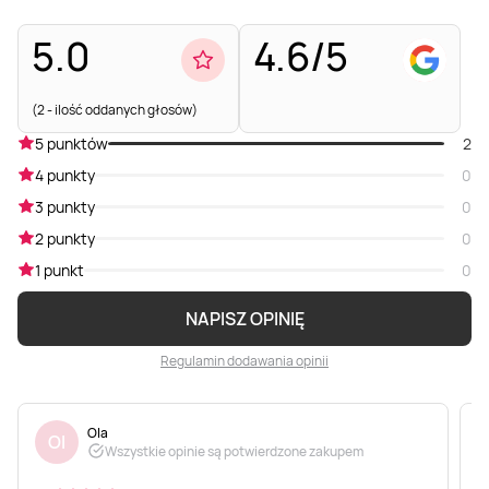
5.0
4.6/5
(2 - ilość oddanych głosów)
5 punktów
2
4 punkty
0
3 punkty
0
2 punkty
0
1 punkt
0
NAPISZ OPINIĘ
Regulamin dodawania opinii
Ola
Ol
Wszystkie opinie są potwierdzone zakupem