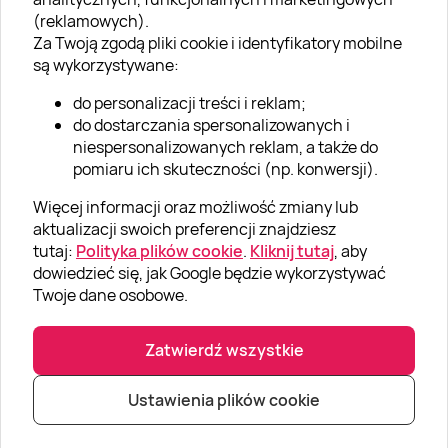
O nas
(reklamowych).
Aktualności
Za Twoją zgodą pliki cookie i identyfikatory mobilne
są wykorzystywane:
Kariera w Super Prezentach
do personalizacji treści i reklam;
Blog
do dostarczania spersonalizowanych i
Dla firm
niespersonalizowanych reklam, a także do
pomiaru ich skuteczności (np. konwersji).
Klub Lojalnościowy
Więcej informacji oraz możliwość zmiany lub
Dodaj recenzję
aktualizacji swoich preferencji znajdziesz
tutaj:
Polityka plików cookie
.
Kliknij tutaj
, aby
dowiedzieć się, jak Google będzie wykorzystywać
Informacje
Twoje dane osobowe.
GRUPA „SUPER PREZENTY“
Zatwierdź wszystkie
Ustawienia plików cookie
|
|
© Super prezenty 2026
info@superprezenty.pl
22 395 57 20
Polityka prywatności
|
Mapa strony