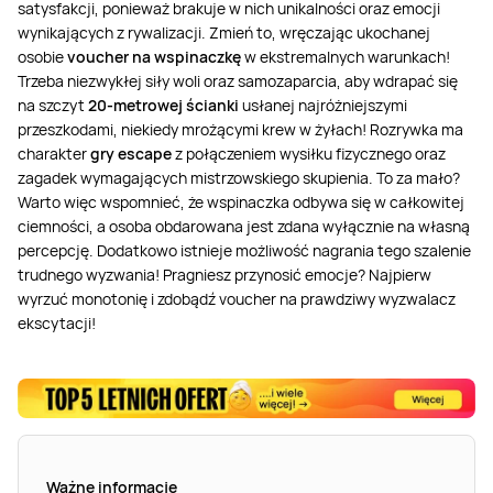
satysfakcji, ponieważ brakuje w nich unikalności oraz emocji
wynikających z rywalizacji. Zmień to, wręczając ukochanej
osobie
voucher na wspinaczkę
w ekstremalnych warunkach!
Trzeba niezwykłej siły woli oraz samozaparcia, aby wdrapać się
na szczyt
20-metrowej ścianki
usłanej najróżniejszymi
przeszkodami, niekiedy mrożącymi krew w żyłach! Rozrywka ma
charakter
gry escape
z połączeniem wysiłku fizycznego oraz
zagadek wymagających mistrzowskiego skupienia. To za mało?
Warto więc wspomnieć, że wspinaczka odbywa się w całkowitej
ciemności, a osoba obdarowana jest zdana wyłącznie na własną
percepcję. Dodatkowo istnieje możliwość nagrania tego szalenie
trudnego wyzwania! Pragniesz przynosić emocje? Najpierw
wyrzuć monotonię i zdobądź voucher na prawdziwy wyzwalacz
ekscytacji!
Ważne informacje