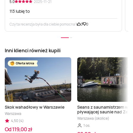
5.0
· 2025-11-21
5
113 lubię to
Czy ta recenzja była dla ciebie pomocna?
0
0
C
Inni klienci również kupili
Skok wahadłowy w Warszawie
Seans z saunamistrzem w
pływającej saunie nad Zeg
Warszawa
Warszawa (okolice)
4,50 (4)
1 os.
Od 119,00 zł