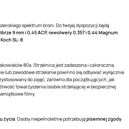
zerokiego spektrum broni. Do twojej dyspozycji będą
librze 9 mm i 0,45 ACP, rewolwery 0,357 i 0,44 Magnum
 Koch SL- 8
.
rakowiaków 80a. Strzelnica jest zadaszona i całoroczna,
ie lub zawodowe strzelanie powinno się odbywać wyłącznie
przystosowany do zajęć, zarówno dla początkujących, jak
ożliwość towarzyszenia osobie strzelającej w bezpiecznej
amiątkowe filmy.
ku życia
. Osoby niepełnoletnie potrzebują
pisemnej zgody