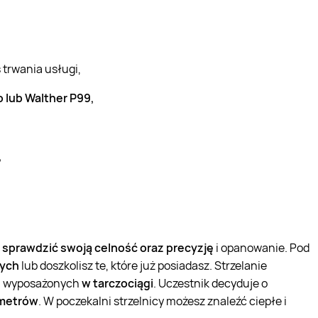
 trwania usługi,
o lub Walther P99,
,
ę
sprawdzić swoją celność oraz precyzję
i opanowanie. Pod
wych
lub doszkolisz te, które już posiadasz. Strzelanie
, wyposażonych
w tarczociągi
. Uczestnik decyduje o
 metrów
. W poczekalni strzelnicy możesz znaleźć ciepłe i