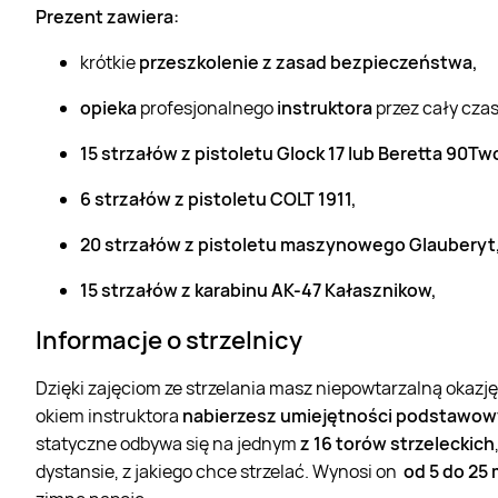
Prezent zawiera:
krótkie
przeszkolenie z zasad bezpieczeństwa,
opieka
profesjonalnego
instruktora
przez cały czas
15 strzałów z pistoletu Glock 17 lub Beretta 90Tw
6 strzałów z pistoletu COLT 1911,
20 strzałów z pistoletu maszynowego Glauberyt
15 strzałów z karabinu AK-47 Kałasznikow,
Informacje o strzelnicy
Dzięki zajęciom ze strzelania masz niepowtarzalną okazj
okiem instruktora
nabierzesz umiejętności podstawo
statyczne odbywa się na jednym
z 16 torów strzeleckich
dystansie, z jakiego chce strzelać. Wynosi on
od 5 do 25