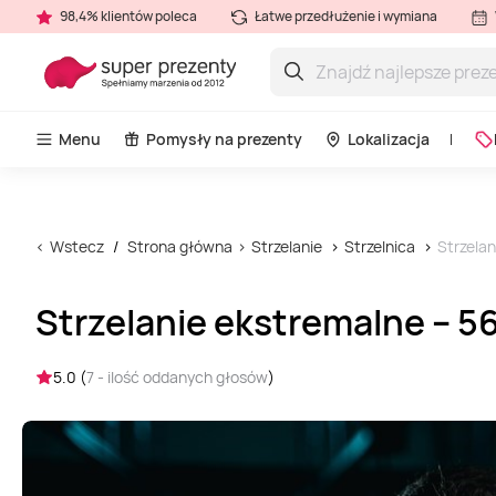
98,4% klientów poleca
Łatwe przedłużenie i wymiana
Menu
Pomysły na prezenty
Lokalizacja
Wstecz
Strona główna
Strzelanie
Strzelnica
Strzelan
Strzelanie ekstremalne – 56
5.0 (
7 - ilość oddanych głosów
)