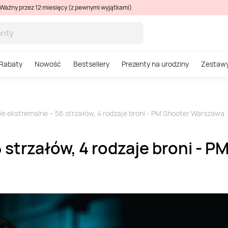
Ważny przez 12 miesięcy (z pewnymi wyjątkami)
Rabaty
Nowość
Bestsellery
Prezenty na urodziny
Zestaw
ie ekstremalne – 56 strzałów, 4 rodzaje broni - PM Shooter Warszawa
 strzałów, 4 rodzaje broni - 