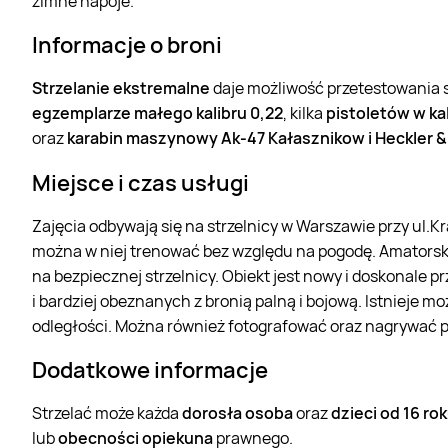
zimne napoje.
Informacje o broni
Strzelanie ekstremalne
daje możliwość przetestowania s
egzemplarze małego kalibru 0,22
, kilka
pistoletów w ka
oraz
karabin maszynowy Ak-47 Kałasznikow i Heckler &
Miejsce i czas usługi
Zajęcia odbywają się na strzelnicy w Warszawie przy ul.K
można w niej trenować bez względu na pogodę. Amatorsk
na bezpiecznej strzelnicy. Obiekt jest nowy i doskonale 
i bardziej obeznanych z bronią palną i bojową. Istnieje m
odległości. Można również fotografować oraz nagrywać p
Dodatkowe informacje
Strzelać może każda
dorosła osoba
oraz
dzieci od 16 ro
lub
obecności opiekuna
prawnego.