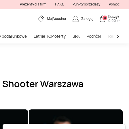
Prezenty dla firm
F.A.Q.
Punkty sprzedaży
Pomoc
Koszyk
0
Mój Voucher
Zaloguj
0,00 zł
y podarunkowe
Letnie TOP oferty
SPA
Podróże
Restauracj
PM Shooter Warszawa