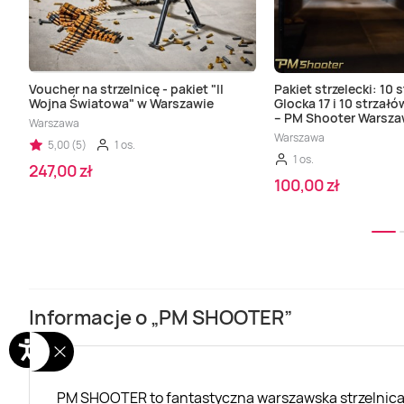
Voucher na strzelnicę - pakiet "II
Pakiet strzelecki: 10 
Wojna Światowa" w Warszawie
Glocka 17 i 10 strzał
– PM Shooter Warsz
Warszawa
Warszawa
5,00 (5)
1 os.
1 os.
247,00 zł
100,00 zł
Informacje o „PM SHOOTER”
PM SHOOTER to fantastyczna warszawska strzelnica