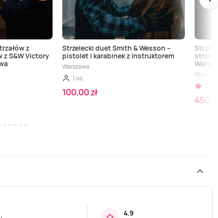
strzałów z
Strzelecki duet Smith & Wesson –
Strzeln
ów z S&W Victory
pistolet i karabinek z instruktorem
strzał
awa
Warsz
Warszawa
Warsza
1 os.
5,00 
100,00 zł
450,0
4.9
,