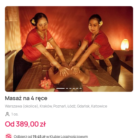
Masaż na 4 ręce
Warszawa (okolice), Kraków, Poznań, Łódź, Gdańsk, Katowice
1 os.
Od 389,00 zł
Odbierz od
19,45 zł
w Klubie Lojalnościowym