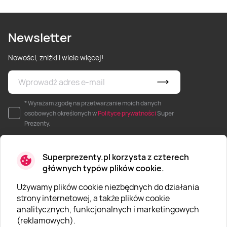
Newsletter
Nowości, zniżki i wiele więcej!
* Wyrażam zgodę na przetwarzanie moich danych
osobowych określonych w
Polityce prywatności
Super
Prezenty.
Superprezenty.pl korzysta z czterech
głównych typów plików cookie.
Używamy plików cookie niezbędnych do działania
O SUPERPREZENTY
strony internetowej, a także plików cookie
analitycznych, funkcjonalnych i marketingowych
O nas
(reklamowych).