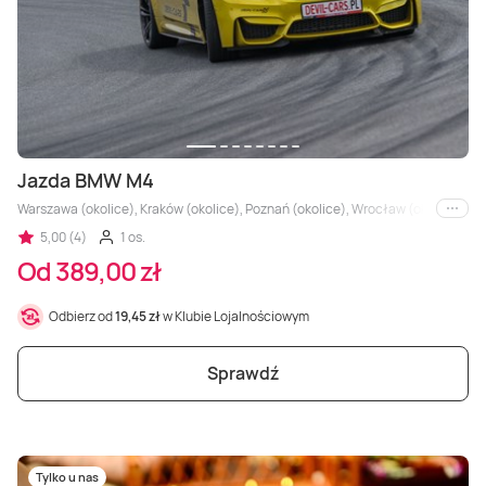
Jazda BMW M4
Warszawa (okolice), Kraków (okolice), Poznań (okolice), Wrocław (okolice), Trójm
i inne
5,00 (4)
1 os.
Od 389,00 zł
Odbierz od
19,45 zł
w Klubie Lojalnościowym
Sprawdź
Tylko u nas