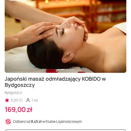
Japoński masaż odmładzający KOBIDO w
Bydgoszczy
Bydgoszcz
5,00 (1)
1 os.
169,00 zł
Odbierz od
8,45 zł
w Klubie Lojalnościowym