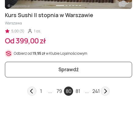
Kurs Sushi II stopnia w Warszawie
Warszawa
5,00 (3)
1 os.
Od 399,00 zł
Odbierz od
19,95 zł
w Klubie Lojalnościowym
Sprawdź
1
...
79
80
81
...
241