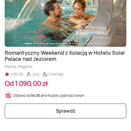
Romantyczny Weekend z Kolacją w Hotelu Solar
Palace nad Jeziorem
Mazury, Mrągowo
4,80 (8)
2 os.
2 noclegi
Od 1 090,00 zł
Odbierz od
54,50 zł
w Klubie Lojalnościowym
Sprawdź