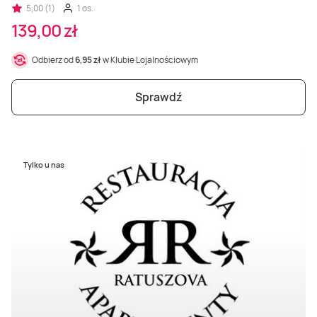
5,00 (1)
1 os.
139,00 zł
Odbierz od
6,95 zł
w Klubie Lojalnościowym
Sprawdź
Tylko u nas