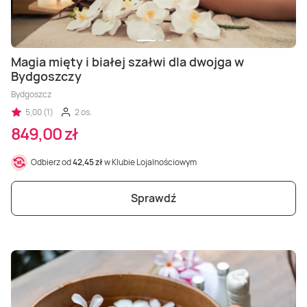
Magia mięty i białej szałwi dla dwojga w
Bydgoszczy
Bydgoszcz
5,00 (1)
2 os.
849,00 zł
Odbierz od
42,45 zł
w Klubie Lojalnościowym
Sprawdź