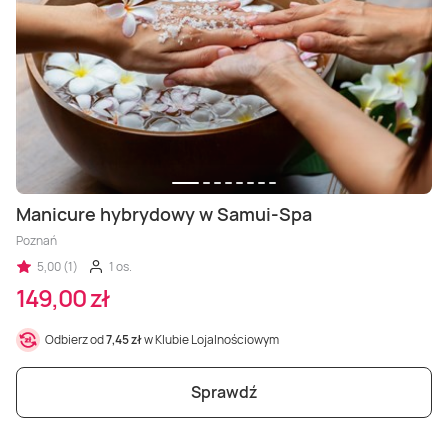
Manicure hybrydowy w Samui-Spa
Poznań
5,00 (1)
1 os.
149,00 zł
Odbierz od
7,45 zł
w Klubie Lojalnościowym
Sprawdź