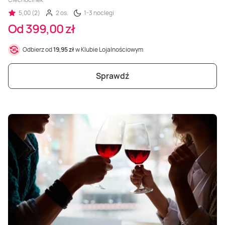
5,00 (2)
2 os.
1-3 noclegi
Od 399,00 zł
Odbierz od
19,95 zł
w Klubie Lojalnościowym
Sprawdź