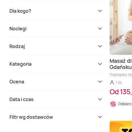
Dla kogo?
Noclegi
Rodzaj
Masaż dl
Kategoria
Gdańsku
Trójmiasto, G
Ocena
1 os.
Od 135,
Data i czas
Odbierz
Filtr wg dostawców