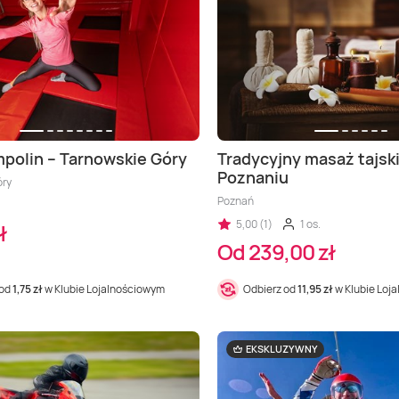
mpolin – Tarnowskie Góry
Tradycyjny masaż tajsk
Poznaniu
óry
Poznań
5,00 (1)
1 os.
ł
Od 239,00 zł
 od
1,75 zł
w Klubie Lojalnościowym
Odbierz od
11,95 zł
w Klubie Loj
EKSKLUZYWNY