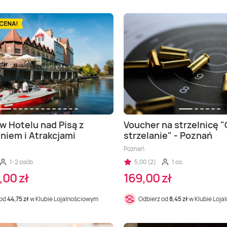
w Hotelu nad Pisą z
Voucher na strzelnicę "
iem i Atrakcjami
strzelanie" - Poznań
Poznań
1-2 osób
5,00 (2)
1 os.
,00 zł
169,00 zł
 od
44,75 zł
w Klubie Lojalnościowym
Odbierz od
8,45 zł
w Klubie Loj