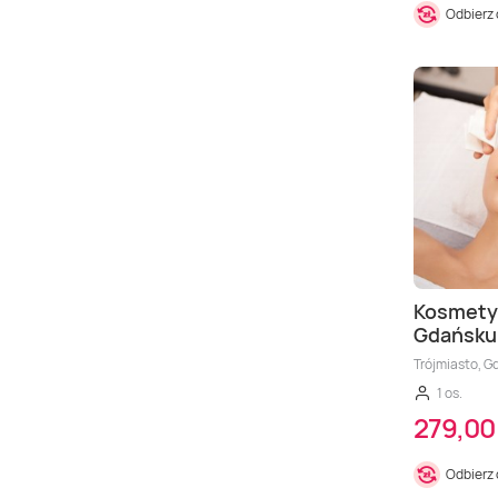
Odbierz
Kosmety
Gdańsku
Trójmiasto, G
1 os.
279,00 
Odbierz