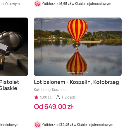
jalnościowym
Odbierz od
6,95 zł
w Klubie Lojalnościowym
Pistolet
Lot balonem - Koszalin, Kołobrzeg
Śląskie
Kołobrzeg, Koszalin
5,00 (3)
1-2 osób
Od 649,00 zł
jalnościowym
Odbierz od
32,45 zł
w Klubie Lojalnościowym