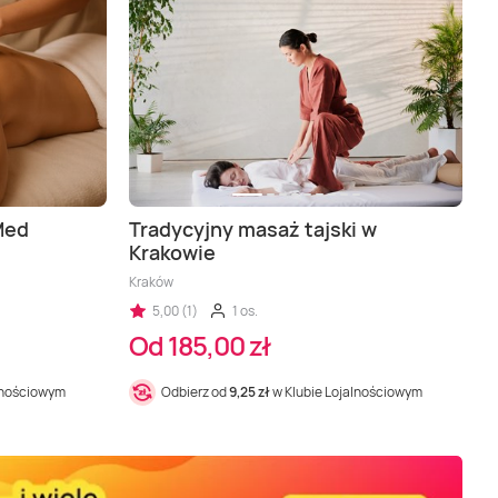
Med
Tradycyjny masaż tajski w
Krakowie
Kraków
5,00 (1)
1 os.
Od 185,00 zł
lnościowym
Odbierz od
9,25 zł
w Klubie Lojalnościowym