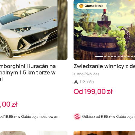
mborghini Huracán na
Zwiedzanie winnicy z d
nalnym 1,5 km torze w
Kutno (okolice)
u!
1-2 osób
Od 199,00 zł
,00 zł
 od
19,95 zł
w Klubie Lojalnościowym
Odbierz od
9,95 zł
w Klubie Loj