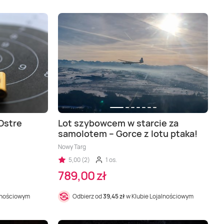
Ostre
Lot szybowcem w starcie za
samolotem – Gorce z lotu ptaka!
Nowy Targ
5,00 (2)
1 os.
789,00 zł
alnościowym
Odbierz od
39,45 zł
w Klubie Lojalnościowym