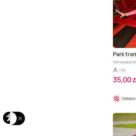
Park tra
Tarnowskie G
1 os.
35,00 z
Odbierz