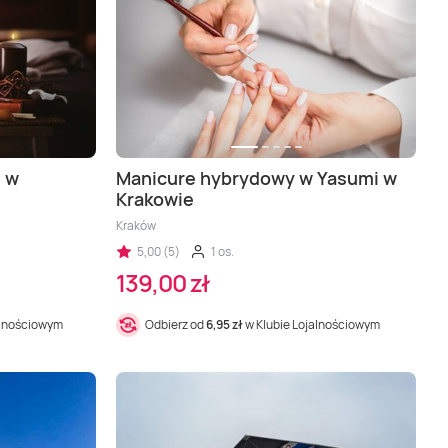
i w
Manicure hybrydowy w Yasumi w
Krakowie
Kraków
5,00 (5)
1 os.
139,00 zł
alnościowym
Odbierz od
6,95 zł
w Klubie Lojalnościowym