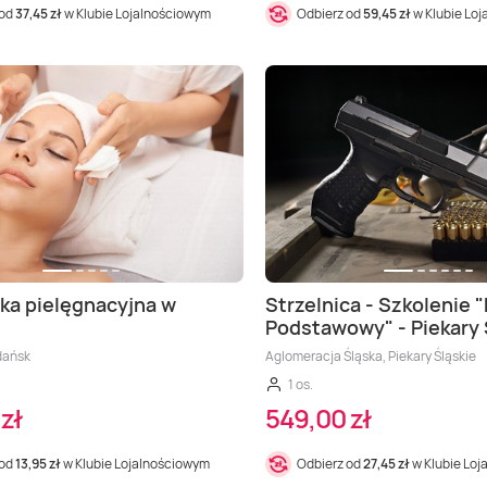
 od
37,45 zł
w Klubie Lojalnościowym
Odbierz od
59,45 zł
w Klubie Lo
ka pielęgnacyjna w
Strzelnica - Szkolenie "
Podstawowy" - Piekary 
dańsk
Aglomeracja Śląska, Piekary Śląskie
1 os.
zł
549,00 zł
 od
13,95 zł
w Klubie Lojalnościowym
Odbierz od
27,45 zł
w Klubie Lo