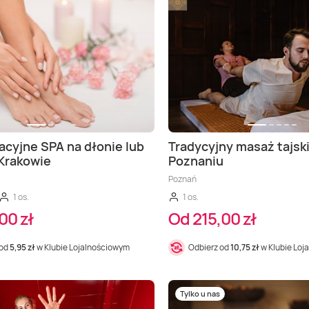
cyjne SPA na dłonie lub
Tradycyjny masaż tajsk
Krakowie
Poznaniu
Poznań
1 os.
1 os.
00 zł
Od 215,00 zł
 od
5,95 zł
w Klubie Lojalnościowym
Odbierz od
10,75 zł
w Klubie Loj
Tylko u nas