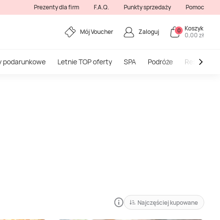
Prezenty dla firm
F.A.Q.
Punkty sprzedaży
Pomoc
Koszyk
0
Mój Voucher
Zaloguj
0,00 zł
y podarunkowe
Letnie TOP oferty
SPA
Podróże
Restauracj
Najczęściej kupowane