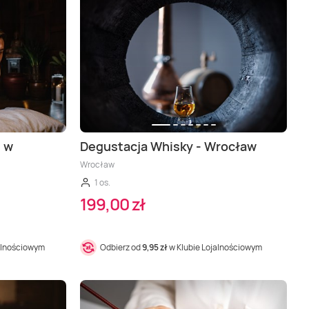
i w
Degustacja Whisky - Wrocław
Wrocław
1 os.
199,00 zł
alnościowym
Odbierz od
9,95 zł
w Klubie Lojalnościowym