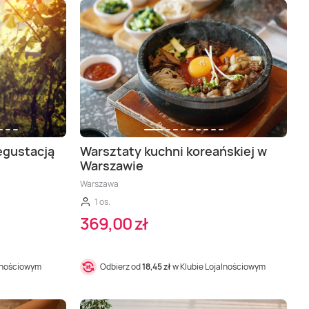
egustacją
Warsztaty kuchni koreańskiej w
Warszawie
Warszawa
1 os.
369,00 zł
alnościowym
Odbierz od
18,45 zł
w Klubie Lojalnościowym