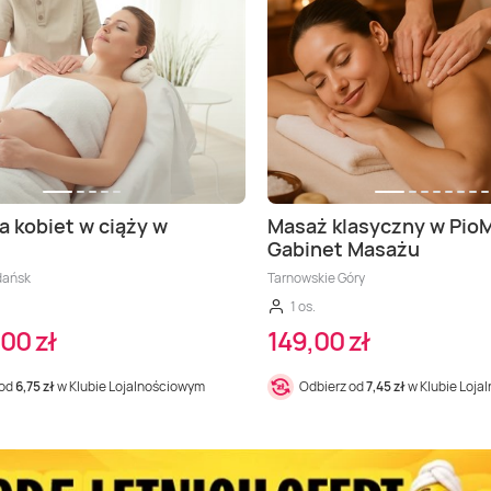
a kobiet w ciąży w
Masaż klasyczny w Pio
Gabinet Masażu
dańsk
Tarnowskie Góry
1 os.
00 zł
149,00 zł
 od
6,75 zł
w Klubie Lojalnościowym
Odbierz od
7,45 zł
w Klubie Loja