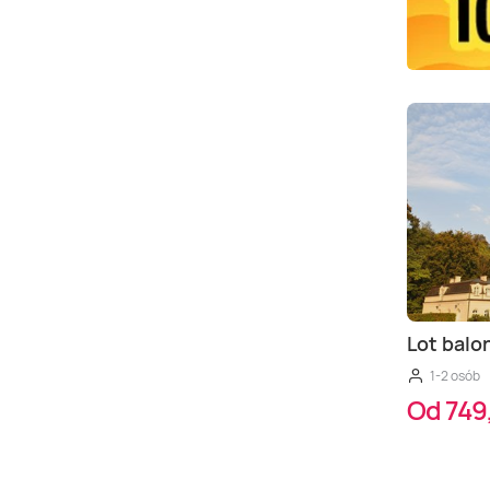
Lot bal
1-2 osób
Od 749,