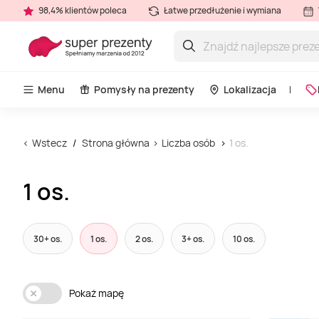
98,4% klientów poleca
Łatwe przedłużenie i wymiana
Menu
Pomysły na prezenty
Lokalizacja
Wstecz
Strona główna
Liczba osób
1 os.
1 os.
30+ os.
1 os.
2 os.
3+ os.
10 os.
Pokaż mapę