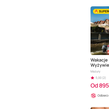
Wakacje 
Wyżywien
Mazury
5,00 (2)
Od 895
Odbierz