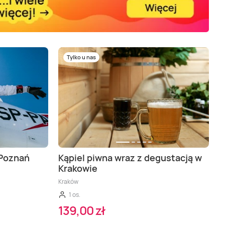
Tylko u nas
 Poznań
Kąpiel piwna wraz z degustacją w
Krakowie
Kraków
1 os.
139,00 zł