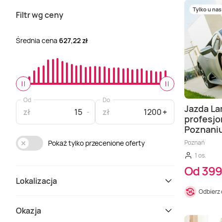
Tylko u nas
Filtr wg ceny
Średnia cena
627,22 zł
Od
Do
Jazda La
zł
zł
profesjo
Poznani
Poznań
Pokaż tylko przecenione oferty
1 os.
Od 399
Lokalizacja
Odbierz
Okazja