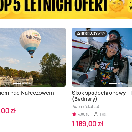
EKSKLUZYWNY
onem nad Nałęczowem
Skok spadochronowy -
(Bednary)
Poznań (okolice)
00 zł
4,80 (6)
1 os.
1 189,00 zł