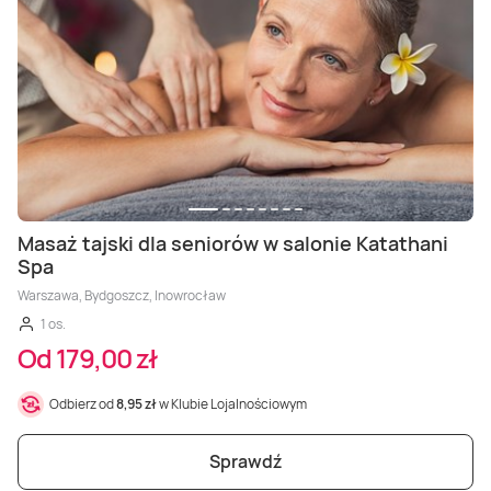
Masaż tajski dla seniorów w salonie Katathani
Spa
Warszawa, Bydgoszcz, Inowrocław
1 os.
Od 179,00 zł
Odbierz od
8,95 zł
w Klubie Lojalnościowym
Sprawdź