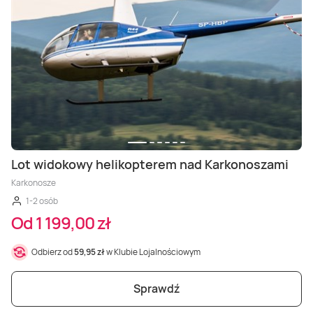
Lot widokowy helikopterem nad Karkonoszami
Karkonosze
1-2 osób
Od 1 199,00 zł
Odbierz od
59,95 zł
w Klubie Lojalnościowym
Sprawdź