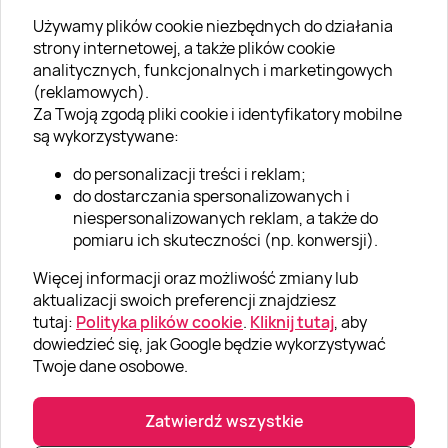
Używamy plików cookie niezbędnych do działania
O SUPERPREZENTY
strony internetowej, a także plików cookie
analitycznych, funkcjonalnych i marketingowych
O nas
(reklamowych).
Aktualności
Za Twoją zgodą pliki cookie i identyfikatory mobilne
są wykorzystywane:
Kariera w Super Prezentach
do personalizacji treści i reklam;
Blog
do dostarczania spersonalizowanych i
Dla firm
niespersonalizowanych reklam, a także do
pomiaru ich skuteczności (np. konwersji).
Klub Lojalnościowy
Więcej informacji oraz możliwość zmiany lub
Dodaj recenzję
aktualizacji swoich preferencji znajdziesz
tutaj:
Polityka plików cookie
.
Kliknij tutaj
, aby
dowiedzieć się, jak Google będzie wykorzystywać
Informacje
Twoje dane osobowe.
GRUPA „SUPER PREZENTY“
Zatwierdź wszystkie