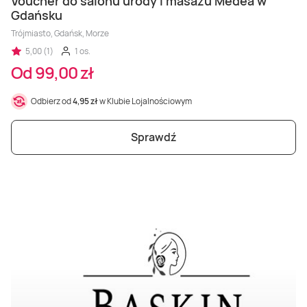
Voucher do salonu urody i masażu Medea w
Gdańsku
Trójmiasto, Gdańsk, Morze
5,00 (1)
1 os.
Od 99,00 zł
Odbierz od
4,95 zł
w Klubie Lojalnościowym
Sprawdź