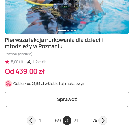
Pierwsza lekcja nurkowania dla dzieci i
młodzieży w Poznaniu
Poznań (okolice)
5,00 (1)
1-2 osób
Od 439,00 zł
Odbierz od
21,95 zł
w Klubie Lojalnościowym
Sprawdź
1
...
69
70
71
...
174