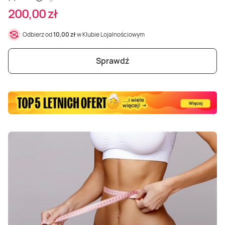
Masaż Karku
200,00 zł
Masaż orientalny
Odbierz od
10,00 zł
w Klubie Lojalnościowym
Sprawdź