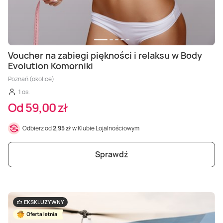
Voucher na zabiegi piękności i relaksu w Body
Evolution Komorniki
Poznań (okolice)
1 os.
Od 59,00 zł
Odbierz od
2,95 zł
w Klubie Lojalnościowym
Sprawdź
EKSKLUZYWNY