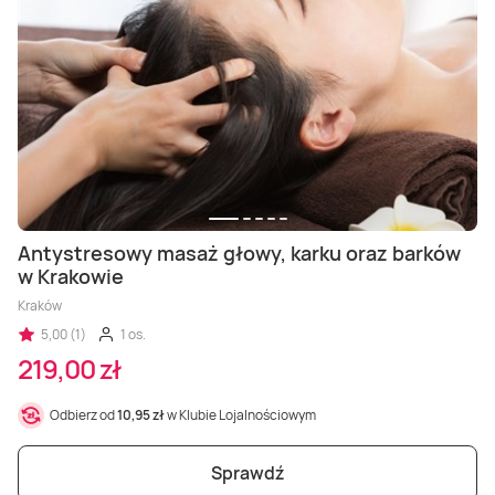
Antystresowy masaż głowy, karku oraz barków
w Krakowie
Kraków
5,00 (1)
1 os.
219,00 zł
Odbierz od
10,95 zł
w Klubie Lojalnościowym
Sprawdź