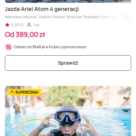
Jazda Ariel Atom 4 generacji
Warszawa (okolice), Kraków, Poznań, Wrocław, Trójmiasto (okolice), Łódź (okolice
i inne
5,00 (1)
1 os.
Od 389,00 zł
Odbierz od
19,45 zł
w Klubie Lojalnościowym
Sprawdź