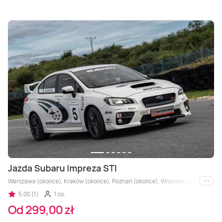
Jazda Subaru Impreza STI
Warszawa (okolice), Kraków (okolice), Poznań (okolice), Wrocław (okolice), Łódź 
i inne
5,00 (1)
1 os.
Od 299,00 zł